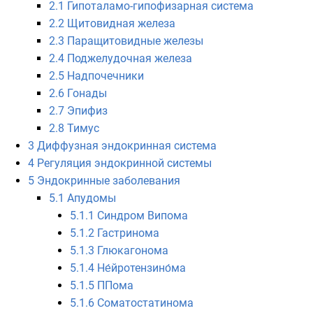
2.1
Гипоталамо-гипофизарная система
2.2
Щитовидная железа
2.3
Паращитовидные железы
2.4
Поджелудочная железа
2.5
Надпочечники
2.6
Гонады
2.7
Эпифиз
2.8
Тимус
3
Диффузная эндокринная система
4
Регуляция эндокринной системы
5
Эндокринные заболевания
5.1
Апудомы
5.1.1
Синдром Випома
5.1.2
Гастринома
5.1.3
Глюкагонома
5.1.4
Не́йротензино́ма
5.1.5
ППома
5.1.6
Соматостатинома