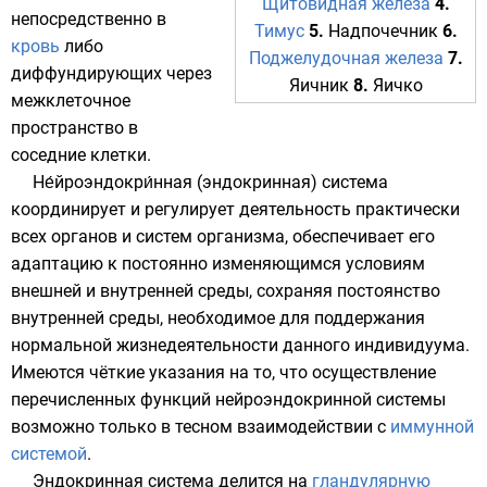
Щитовидная железа
4.
непосредственно в
Тимус
5.
Надпочечник
6.
кровь
либо
Поджелудочная железа
7.
диффундирующих
через
Яичник
8.
Яичко
межклеточное
пространство в
соседние клетки.
Не́йроэндокри́нная (эндокринная) система
координирует и регулирует деятельность практически
всех органов и систем
организма
, обеспечивает его
адаптацию к постоянно изменяющимся условиям
внешней и внутренней среды, сохраняя
постоянство
внутренней среды
, необходимое для поддержания
нормальной жизнедеятельности данного индивидуума.
Имеются чёткие указания на то, что осуществление
перечисленных функций нейроэндокринной системы
возможно только в тесном взаимодействии с
иммунной
системой
.
Эндокринная система делится на
гландулярную