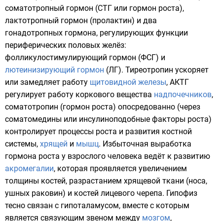
соматотропный гормон
(СТГ или
гормон роста
),
лактотропный гормон (
пролактин
) и два
гонадотропных гормона
, регулирующих функции
периферических
половых желёз
:
фолликулостимулирующий гормон
(ФСГ) и
лютеинизирующий гормон
(ЛГ). Тиреотропин ускоряет
или замедляет работу
щитовидной железы
,
АКТГ
регулирует работу коркового вещества
надпочечников
,
соматотропин (гормон роста) опосредованно (через
соматомедины или
инсулиноподобные факторы роста
)
контролирует процессы роста и развития
костной
системы
,
хрящей
и
мышц
. Избыточная выработка
гормона роста
у взрослого человека ведёт к развитию
акромегалии
, которая проявляется увеличением
толщины костей, разрастанием хрящевой ткани (носа,
ушных раковин) и костей лицевого черепа. Гипофиз
тесно связан с гипоталамусом, вместе с которым
является связующим звеном между
мозгом
,