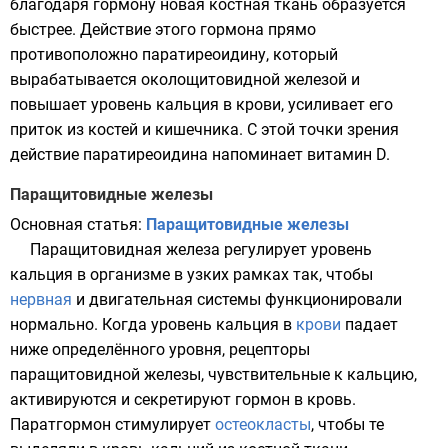
благодаря гормону новая костная ткань образуется
быстрее. Действие этого гормона прямо
противоположно
паратиреоидину
, который
вырабатывается околощитовидной железой и
повышает уровень кальция в крови, усиливает его
приток из костей и кишечника. С этой точки зрения
действие паратиреоидина напоминает витамин D.
Паращитовидные железы
Основная статья:
Паращитовидные железы
Паращитовидная железа регулирует уровень
кальция
в
организме
в узких рамках так, чтобы
нервная
и
двигательная
системы функционировали
нормально. Когда уровень кальция в
крови
падает
ниже определённого уровня,
рецепторы
паращитовидной железы, чувствительные к кальцию,
активируются и секретируют
гормон
в кровь.
Паратгормон стимулирует
остеокласты
, чтобы те