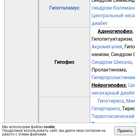
синдром Симмондс
Гипоталамус
синдром Каллмана
Центральный неса
диабет
Аденогипофиз
:
Гипопитуитаризм
,
Акромегалия
,
Гипо
нанизм
,
Синдром С
Гипофиз
Синдром Шихана
,
Пролактинома
,
Гиперпролактинем
Нейрогипофиз
:
Цен
несахарный диабет
Гипотиреоз
,
Микс
Гипертиреоз
,
Тирео
Тиреотоксический 
Тиреоидит
:
острый
Мы используем файлы
cookie
.
Принять
Продолжая использовать сайт, вы даете свое согласие на
подострый
(
тиреоид
работу с этими файлами.