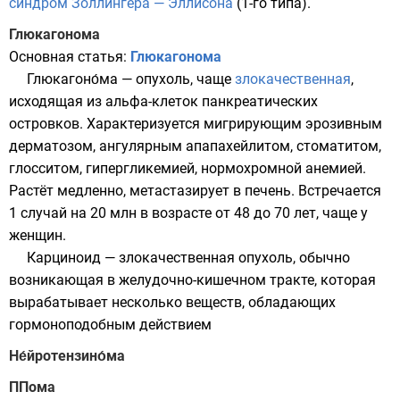
синдром Золлингера — Эллисона
(1-го типа).
Глюкагонома
Основная статья:
Глюкагонома
Глюкагоно́ма — опухоль, чаще
злокачественная
,
исходящая из
альфа-клеток панкреатических
островков
. Характеризуется мигрирующим эрозивным
дерматозом, ангулярным апапахейлитом, стоматитом,
глосситом, гипергликемией, нормохромной анемией.
Растёт медленно, метастазирует в печень. Встречается
1 случай на 20 млн в возрасте от 48 до 70 лет, чаще у
женщин.
Карциноид — злокачественная опухоль, обычно
возникающая в желудочно-кишечном тракте, которая
вырабатывает несколько веществ, обладающих
гормоноподобным действием
Не́йротензино́ма
ППома