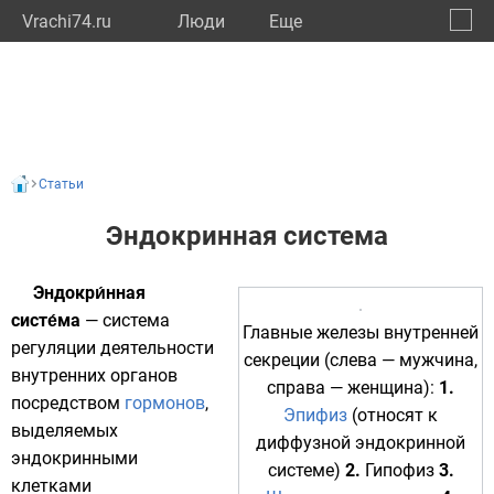
Vrachi74.ru
Люди
Eще
🔔
Челяб
🔍
Статьи
Эндокринная система
Эндокри́нная
систе́ма
— система
Главные железы внутренней
регуляции деятельности
секреции (слева —
мужчина
,
внутренних
органов
справа —
женщина
):
1.
посредством
гормонов
,
Эпифиз
(относят к
выделяемых
диффузной эндокринной
эндокринными
системе
)
2.
Гипофиз
3.
клетками