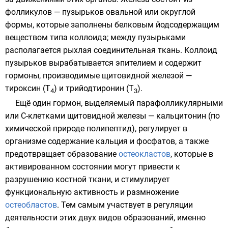
фолликулов — пузырьков овальной или округлой
формы, которые заполнены белковым йодсодержащим
веществом типа коллоида; между пузырьками
располагается рыхлая соединительная ткань. Коллоид
пузырьков вырабатывается эпителием и содержит
гормоны, производимые щитовидной железой —
тироксин (Т
) и трийодтиронин (Т
).
4
3
Ещё один
гормон
, выделяемый парафолликулярными
или C-клетками щитовидной железы —
кальцитонин
(по
химической природе
полипептид
), регулирует в
организме содержание кальция и фосфатов, а также
предотвращает образование
остеокластов
, которые в
активированном состоянии могут привести к
разрушению костной ткани, и стимулирует
функциональную активность и размножение
остеобластов
. Тем самым участвует в регуляции
деятельности этих двух видов образований, именно