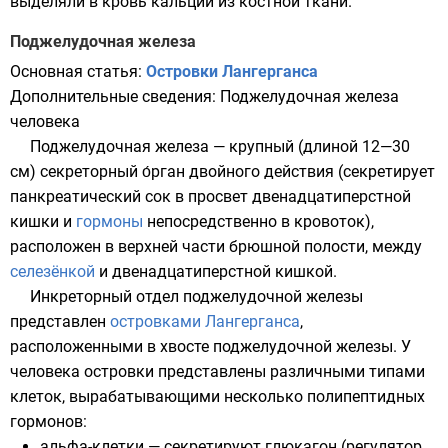
выделяли в кровь кальций из костной ткани.
Поджелудочная железа
Основная статья:
Островки Лангерганса
Дополнительные сведения:
Поджелудочная железа
человека
Поджелудочная железа
— крупный (длиной 12—30
см) секреторный о́рган двойного действия (секретирует
панкреатический сок
в просвет
двенадцатиперстной
кишки
и
гормоны
непосредственно в кровоток),
расположен в верхней части
брюшной полости
, между
селезёнкой
и двенадцатиперстной кишкой.
Инкреторный отдел поджелудочной железы
представлен
островками Лангерганса
,
расположенными в хвосте поджелудочной железы. У
человека островки представлены различными типами
клеток, вырабатывающими несколько полипептидных
гормонов:
альфа-клетки
— секретируют
глюкагон
(регулятор