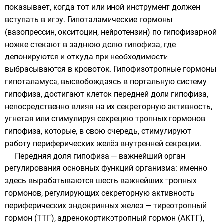
показывает, когда тот или иной инструмент должен
вступать в игру. Гипоталамические гормоны
(вазопрессин, окситоцин, нейротензин) по гипофизарной
ножке стекают в
заднюю долю гипофиза
, где
депонируются и откуда при необходимости
выбрасываются в кровоток. Гипофизотропные гормоны
гипоталамуса, высвобождаясь в портальную систему
гипофиза, достигают клеток передней доли гипофиза,
непосредственно влияя на их секреторную активность,
угнетая или стимулируя секрецию тропных гормонов
гипофиза, которые, в свою очередь, стимулируют
работу периферических желёз внутренней секреции.
Передняя доля гипофиза
— важнейший орган
регулирования основных функций организма: именно
здесь вырабатываются шесть важнейших тропных
гормонов, регулирующих секреторную активность
периферических эндокринных желез —
тиреотропный
гормон
(ТТГ),
адренокортикотропный гормон
(
АКТГ
),