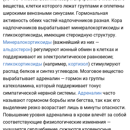
вещества, клетки которого лежат группами и оплетены
широкими венозными синусами. Гормональная
активность обеих частей надпочечников разная. Кора
надпочечников вырабатывает минералокортикоиды и
гликокортикоиды, имеющие стероидную структуру.
Минералокортикоиды
(важнейший из них —
альдостерон
) регулируют ионный обмен в клетках и
поддерживают их электролитическое равновесие;
гликокортикоиды
(например,
кортизол
) стимулируют
распад белков и синтез
углеводов
. Мозговое вещество
вырабатывает адреналин — гормон из группы
катехоламина, который поддерживает тонус
симпатической нервной системы.
Адреналин
часто
называют гормоном борьбы или бегства, так как его
выделение резко возрастает лишь в минуты опасности.
Повышение уровня адреналина в крови влечёт за собой
соответствующие физиологические изменения —
учащается сердцебиение, сужаются кровеносные