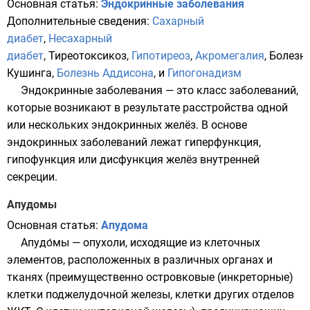
Основная статья:
Эндокринные заболевания
Дополнительные сведения:
Сахарный
диабет
,
Несахарный
диабет
,
Тиреотоксикоз
,
Гипотиреоз
,
Акромегалия
,
Болезн
Кушинга
,
Болезнь Аддисона
, и
Гипогонадизм
Эндокринные заболевания — это класс заболеваний,
которые возникают в результате расстройства одной
или нескольких эндокринных желёз. В основе
эндокринных заболеваний лежат гиперфункция,
гипофункция или дисфункция желёз внутренней
секреции.
Апудомы
Основная статья:
Апудома
Апудо́мы — опухоли, исходящие из клеточных
элементов, расположенных в различных органах и
тканях (преимущественно островковые (инкреторные)
клетки поджелудочной железы, клетки других отделов