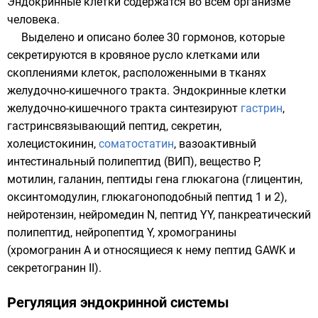
Эндокринные клетки содержатся во всём организме
человека.
Выделено и описано более 30 гормонов, которые
секретируются в кровяное русло клетками или
скоплениями клеток, расположенными в тканях
желудочно-кишечного тракта
. Эндокринные клетки
желудочно-кишечного тракта синтезируют
гастрин
,
гастринсвязывающий пептид
,
секретин
,
холецистокинин
,
соматостатин
,
вазоактивный
интестинальный полипептид
(ВИП),
вещество P
,
мотилин
,
галанин
, пептиды гена глюкагона (
глицентин
,
оксинтомодулин
,
глюкагоноподобный пептид
1 и 2),
нейротензин,
нейромедин N
,
пептид YY
,
панкреатический
полипептид
,
нейропептид Y
,
хромогранины
(хромогранин A и относящиеся к нему пептид GAWK и
секретогранин II).
Регуляция эндокринной системы