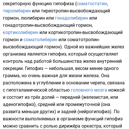
секреторную функцию гипофиза (
соматостатин
,
тиролиберин
или тиреотропин-высвобождающий
гормон,
люлиберин
или
гонадолиберин
или
гонадотропин-высвобождающий гормон,
кортиколиберин
или кортикотропин-высвобождающий
гормон и
соматолиберин
или соматотропин-
высвобождающий гормон). Одной из важнейших желез
организма является
гипофиз
, который осуществляет
контроль над работой большинства
желез внутренней
секреции
.
Гипофиз
— небольшая, весом менее одного
грамма, но очень важная для жизни железа. Она
расположена в углублении в основании
черепа
, связана
с гипоталамической областью
головного мозга
ножкой
и состоит из трёх долей —
передней
(
железистая
, или
аденогипофиз
), средней или промежуточной (она
развита меньше других) и задней (
нейрогипофиз
). По
важности выполняемых в организме функций гипофиз
можно сравнить с ролью дирижёра оркестра, который