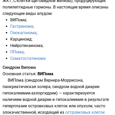
ЖКТ, С-клетки щитовидной железы), продуцирующих
полипептидные гормоны. В настоящее время описаны
следующие виды апудом:
ВИПома
;
Гастринома
;
Глюкагонома
;
Карциноид;
Нейротензинома;
ППома
;
Соматостатинома
Синдром Випома
Основная статья:
ВИПома
ВИПо́ма (синдром Вернера-Моррисона,
панкреатическая холера, синдром водной диареи-
гипокалиемии-ахлоргидрии) — характеризуется
наличием водной диареи и гипокалиемии в результате
гиперплазии островковых клеток или опухоли, часто
злокачественной, исходящей из
островковых клеток