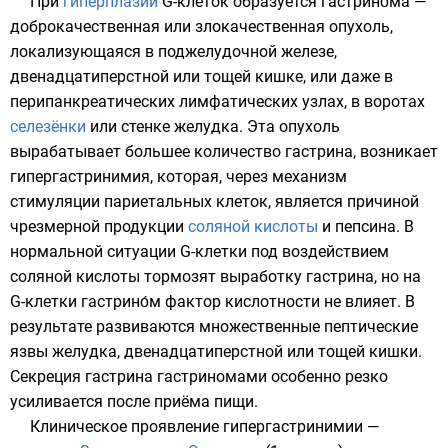
При
гиперплазии
G-клеток
образуется гастрино́ма —
доброкачественная или злокачественная опухоль,
локализующаяся в поджелудочной железе,
двенадцатиперстной или тощей кишке, или даже в
перипанкреатических
лимфатических узлах
, в воротах
селезёнки
или стенке желудка. Эта опухоль
вырабатывает большее количество гастрина, возникает
гипергастринимия, которая, через механизм
стимуляции париетальных клеток, является причиной
чрезмерной продукции
соляной кислоты
и
пепсина
. В
нормальной ситуации G-клетки под воздействием
соляной кислоты тормозят выработку гастрина, но на
G-клетки гастрино́м фактор кислотности не влияет. В
результате развиваются множественные пептические
язвы желудка, двенадцатиперстной или тощей кишки.
Секреция гастрина гастриномами особенно резко
усиливается после приёма пищи.
Клиническое проявление гипергастринимии —