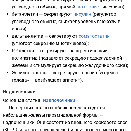
углеводного обмена, прямой
антагонист
инсулина);
бета-клетки
— секретируют
инсулин
(регулятор
углеводного обмена, снижает уровень
глюкозы
в
крови);
дельта-клетки
— секретируют
соматостатин
(угнетает секрецию многих желез);
PP-клетки
— секретируют
панкреатический
полипептид
(подавляет секрецию поджелудочной
железы и стимулирует секрецию желудочного сока);
Эпсилон-клетки
— секретируют
грелин
(«гормон
голода» — возбуждает
аппетит
).
Надпочечники
Основная статья:
Надпочечники
На верхних полюсах обеих почек находятся
небольшие железы пирамидальной формы —
надпочечники. Они состоят из внешнего коркового слоя
(80—90 % массы всей железы) и внутреннего мозгового