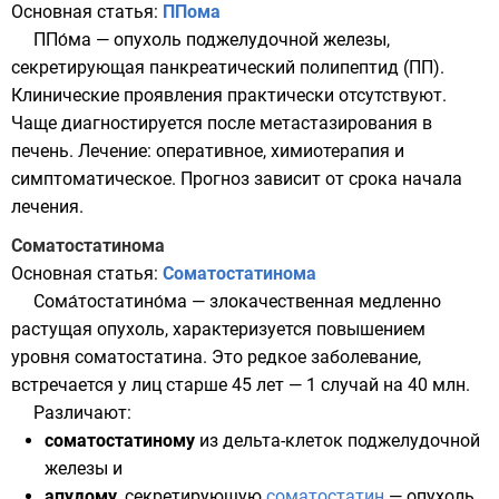
Основная статья:
ППома
ППо́ма — опухоль
поджелудочной железы
,
секретирующая панкреатический полипептид (ПП).
Клинические проявления практически отсутствуют.
Чаще диагностируется после метастазирования в
печень. Лечение: оперативное, химиотерапия и
симптоматическое. Прогноз зависит от срока начала
лечения.
Соматостатинома
Основная статья:
Соматостатинома
Сома́тостатино́ма — злокачественная медленно
растущая опухоль, характеризуется повышением
уровня соматостатина. Это редкое заболевание,
встречается у лиц старше 45 лет — 1 случай на 40 млн.
Различают:
соматостатиному
из
дельта-клеток
поджелудочной
железы
и
апудому
, секретирующую
соматостатин
— опухоль