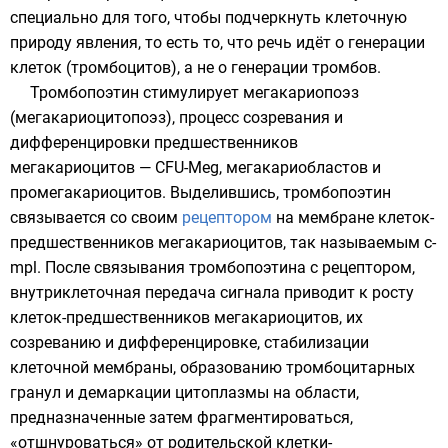
специально для того, чтобы подчеркнуть клеточную
природу явления, то есть то, что речь идёт о генерации
клеток (тромбоцитов), а не о генерации тромбов.
Тромбопоэтин
стимулирует мегакариопоэз
(мегакариоцитопоэз), процесс созревания и
дифференцировки предшественников
мегакариоцитов —
CFU-Meg
,
мегакариобластов
и
промегакариоцитов
. Выделившись, тромбопоэтин
связывается со своим
рецептором
на мембране клеток-
предшественников мегакариоцитов, так называемым c-
mpl. После связывания тромбопоэтина с рецептором,
внутриклеточная передача сигнала приводит к росту
клеток-предшественников мегакариоцитов, их
созреванию и дифференцировке, стабилизации
клеточной мембраны
, образованию тромбоцитарных
гранул и демаркации цитоплазмы на области,
предназначенные затем фрагментироваться,
«отшнуроваться» от родительской клетки-