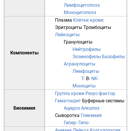
Лимфоцитопоэз
Моноцитопоэз
Плазма
Клетки крови
:
Эритроциты
Тромбоциты
Лейкоциты
Гранулоциты
Нейтрофилы
Компоненты
Эозинофилы
Базофилы
Агранулоциты
Лимфоциты
T-
B-
NK-
Моноциты
Группа крови
Резус-фактор
Гематокрит
Буферные системы
Биохимия
Ацидоз
Алкалоз
Сыворотка
Гликемия
Гипер-
Гипо-
Анемия
Лейкоз
Коагулопатия