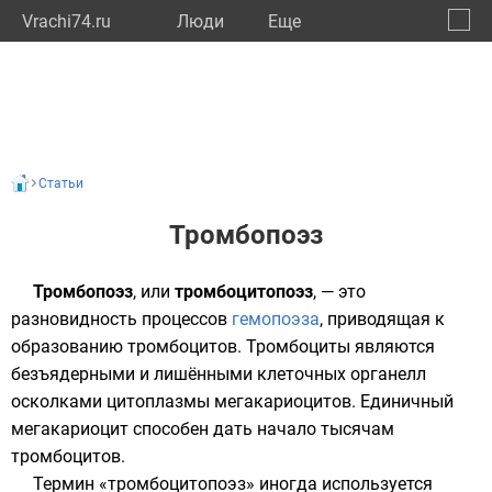
Vrachi74.ru
Люди
Eще
🔔
Челяб
🔍
Статьи
Тромбопоэз
Тромбопоэз
, или
тромбоцитопоэз
, — это
разновидность процессов
гемопоэза
, приводящая к
образованию
тромбоцитов
. Тромбоциты являются
безъядерными
и лишёнными клеточных органелл
осколками
цитоплазмы
мегакариоцитов
. Единичный
мегакариоцит способен дать начало тысячам
тромбоцитов.
Термин «тромбоцитопоэз» иногда используется