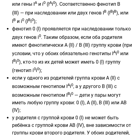
A
0
A
0
или гены I
и i
(I
i
). Соответственно фенотип B
B
B
B
(III) — при наследовании или двух генов I
(I
I
), или
B
0
B
0
I
и i
(I
i
);
фенотип 0 (I) проявляется при наследовании только
0
двух генов i
. Таким образом, если оба родителя
имеют фенотипически A (II) / B (III) группу крови (при
A
0
условии, что у обоих обязательно генотипы I
i
или
B
0
I
i
), кто-то из их детей может иметь 0 (I) группу
0
0
(генотип i
i
);
если у одного из родителей группа крови A (II) с
A
0
возможным генотипом I
i
, а у другого B (III) с
B
0
возможным генотипом I
i
— дети у пары могут
иметь любую группу крови: 0 (I), A (II), B (III) или AB
(IV);
у родителя с группой крови 0 (I) не может быть
ребёнка с группой крови AB (IV), вне зависимости от
группы крови второго родителя. У обоих родителей,