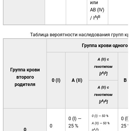
или
AB (IV)
A
B
/ I
I
Таблица вероятности наследования групп кр
Группа крови одного 
A (II) с
генотипом
Группа крови
A
0
[I
i
]
второго
0 (I)
A (II)
B (I
родителя
A (II) с
генотипом
A
A
[I
I
]
0 (I) — 50 %
0 (I) —
0 (I)
A (II) — 50 %
0
25 %
25 %
0
A
0
[I
i
]