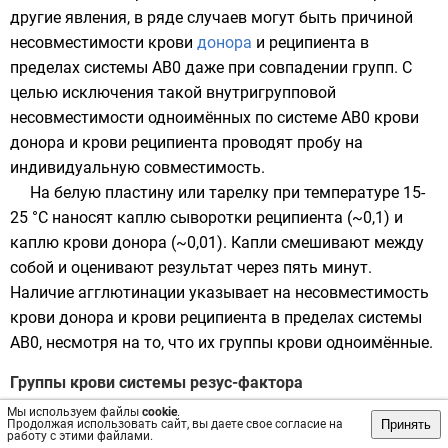
другие явления, в ряде случаев могут быть причиной
несовместимости крови
донора
и
реципиента
в
пределах системы AB0 даже при совпадении групп. С
целью исключения такой внутригрупповой
несовместимости одноимённых по системе AB0 крови
донора и крови реципиента проводят пробу на
индивидуальную совместимость.
На белую пластину или тарелку при температуре 15-
25 °C наносят каплю сыворотки реципиента (~0,1) и
каплю крови донора (~0,01). Капли смешивают между
собой и оценивают результат через пять минут.
Наличие агглютинации указывает на несовместимость
крови донора и крови реципиента в пределах системы
AB0, несмотря на то, что их группы крови одноимённые.
Группы крови системы резус-фактора
Основная статья:
Резус-фактор
Мы используем файлы
cookie
.
Принять
Продолжая использовать сайт, вы даете свое согласие на
Название дано по названию обезьян
макак-резус
.
работу с этими файлами.