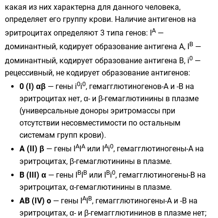
какая из них характерна для данного человека,
определяет его группу крови. Наличие антигенов на
A
эритроцитах определяют 3 типа генов: I
—
B
доминантный, кодирует образование антигена А, I
—
0
доминантный, кодирует образование антигена B, i
—
рецессивный, не кодирует образование антигенов:
0
0
0 (I) αβ
— гены i
i
, гемагглютиногенов-A и -B на
эритроцитах нет, α- и β-гемаглютинины в плазме
(универсальные доноры
эритромассы
при
отсутствии несовместимости по остальным
системам групп крови).
A
A
A
0
A (II) β
— гены I
I
или I
i
, гемагглютиногены-А на
эритроцитах, β-гемаглютинины в плазме.
B
B
B
0
B (III) α
— гены I
I
или I
i
, гемагглютиногены-B на
эритроцитах, α-гемаглютинины в плазме.
A
B
AB (IV) о
— гены I
I
, гемагглютиногены-А и -B на
эритроцитах, α- и β-гемагглютининов в плазме нет;