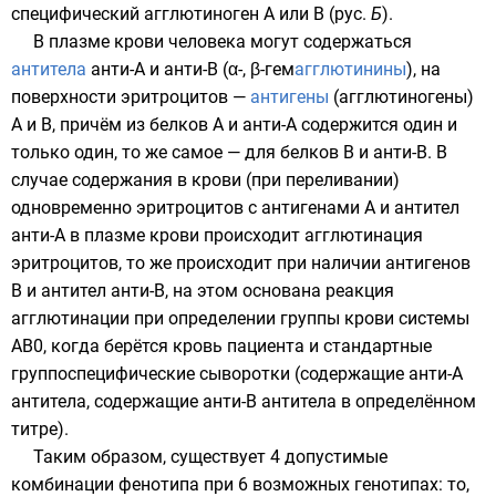
специфический агглютиноген A или B (
рус.
Б
).
В
плазме крови
человека
могут содержаться
антитела
анти-А и анти-В (α-, β-гем
агглютинины
), на
поверхности эритроцитов —
антигены
(агглютиногены)
A и B, причём из белков A и анти-А содержится один и
только один, то же самое — для белков B и анти-В. В
случае содержания в крови (при переливании)
одновременно эритроцитов с антигенами A и антител
анти-A в плазме крови происходит
агглютинация
эритроцитов, то же происходит при наличии антигенов
B и антител анти-B, на этом основана
реакция
агглютинации
при определении группы крови системы
AB0, когда берётся кровь пациента и стандартные
группоспецифические сыворотки (содержащие анти-A
антитела, содержащие анти-B антитела в определённом
титре
).
Таким образом, существует 4 допустимые
комбинации фенотипа при 6 возможных генотипах: то,