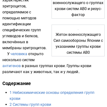
характеристик
военнослужащего
о группах
эритроцитов
,
крови систем AB0 и резус-
определяемое с
фактор
помощью методов
идентификации
специфических групп
Жетон военнослужащего
углеводов
и
белков
,
Сил самообороны Японии
с
включённых в
указанием группы крови
мембраны
эритроцитов
.
системы AB0
У
человека
открыто
несколько систем
антигенов
в разных группах крови. Группы крови
различают как у животных, так и у людей..
Содержание
1
Небиохимические основы определения групп
крови
2
Системы групп крови