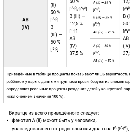
50 %
12,5
A (II) — 25 %
(II) —
A
0
A
A
A
0
[I
i
]/[I
I
]
[I
i
]
A
A
[I
I
]
50 %
B (III) —
B (II
B (III) — 25 %
A
0
AB
[I
i
]
12,5 %
50 %
B
0
[I
i
]
(IV)
B
B
0
B
0
[I
i
]
[I
i
]/
AB (IV) — 25 %
(III) —
AB
AB
50 %
(IV) —
(IV)
A (II) — 50 %
B
0
[I
i
]
A
A
37,5 %
37,5
[I
I
]
AB (IV) — 50 %
Приведённые в таблице проценты показывают лишь вероятность н
ребёнком у пары с данными группами крови, берутся из элементарн
определяют реальные проценты рождения детей у конкретной пары 
исключением значения 100 %).
Вкратце из всего приведённого следует:
фенотип A (II) может быть у человека,
A
A
A
унаследовавшего от родителей или два гена I
(I
I
),