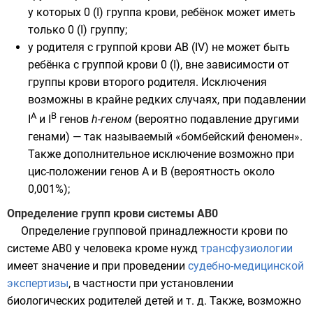
у которых 0 (I) группа крови, ребёнок может иметь
только 0 (I) группу;
у родителя с группой крови AB (IV) не может быть
ребёнка с группой крови 0 (I), вне зависимости от
группы крови второго родителя. Исключения
возможны в крайне редких случаях, при подавлении
A
B
I
и I
генов
h-геном
(вероятно подавление другими
генами) — так называемый «
бомбейский феномен
».
Также дополнительное исключение возможно при
цис-положении генов
А и В (вероятность около
0,001%);
Определение групп крови системы AB0
Определение групповой принадлежности крови по
системе AB0 у человека кроме нужд
трансфузиологии
имеет значение и при проведении
судебно-медицинской
экспертизы
, в частности при установлении
биологических родителей детей и т. д. Также, возможно