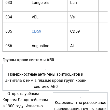
033
Langereis
Lan
034
VEL
Vel
035
CD59
CD59
036
Augustine
At
Группы крови системы AB0
Поверхностные антигены эритроцитов и
антитела к ним в плазме крови групп крови
системы AB0
Открыта учёным
Карлом Ландштейнером
Кодоминантно
-
рецессивное
в
1900 году
. Известно
наследование группы крови