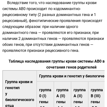
Вследствие того, что наследование группы крови
системы AB0 происходит по кодоминантно-
рецессивному типу (2 разных
доминантных гена
и 1
рецессивный
),
фенотипические
проявления происходят
следующим образом: при наличии одного
доминантного гена — проявляются его признаки, при
наличии 2 доминантных генов — проявляются признаки
обоих генов, при отсутствии доминантных генов —
проявляются признаки рецессивного гена.
Таблица наследования группы крови системы AB0 в 
сочетания генов родителей
Группа крови и генотип у
биологичес
Группа крови и
генотип
группа
группа
группа
группа
у
0 (I)
A (II)
A (II)
B (III)
биологического
гены
гены
гены
гены
отца