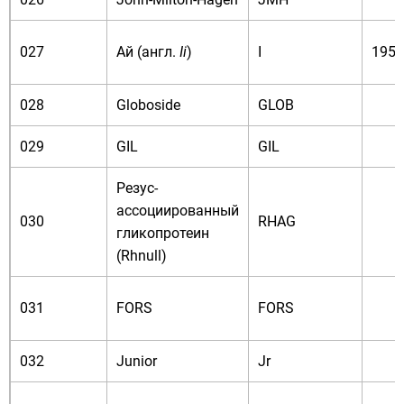
027
Ай (
англ.
Ii
)
I
1956
028
Globoside
GLOB
029
GIL
GIL
Резус-
ассоциированный
030
RHAG
гликопротеин
(Rhnull)
031
FORS
FORS
032
Junior
Jr