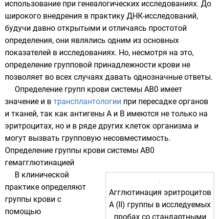
использование при
генеалогических
исследованиях. До
широкого внедрения в практику
ДНК-исследований
,
будучи давно открытыми и отличаясь простотой
определения, они являлись одним из основных
показателей в исследованиях. Но, несмотря на это,
определение групповой принадлежности крови не
позволяет во всех случаях давать однозначные ответы.
Определение групп крови системы AB0 имеет
значение и в
трансплантологии
при пересадке органов
и тканей, так как антигены А и В имеются не только на
эритроцитах, но и в ряде других клеток организма и
могут вызвать групповую несовместимость.
Определение группы крови системы AB0
гемагглютинацией
В клинической
практике определяют
Агглютинация эритроцитов
группы крови с
A (II) группы в исследуемых
помощью
пробах со
стандартными