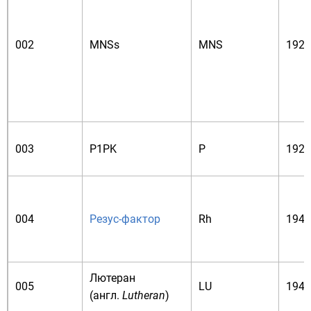
002
MNSs
MNS
1927
003
P1PK
P
1927
004
Резус-фактор
Rh
1940
Лютеран
005
LU
1946
(
англ.
Lutheran
)