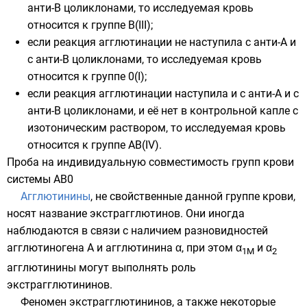
анти-B цоликлонами, то исследуемая кровь
относится к группе B(III);
если реакция агглютинации не наступила с анти-А и
с анти-B цоликлонами, то исследуемая кровь
относится к группе 0(I);
если реакция агглютинации наступила и с анти-А и с
анти-B цоликлонами, и её нет в контрольной капле с
изотоническим раствором, то исследуемая кровь
относится к группе AB(IV).
Проба на индивидуальную совместимость групп крови
системы AB0
Агглютинины
, не свойственные данной группе крови,
носят название экстрагглютинов. Они иногда
наблюдаются в связи с наличием разновидностей
агглютиногена
A и агглютинина α, при этом α
и α
1M
2
агглютинины могут выполнять роль
экстрагглютининов.
Феномен экстрагглютининов, а также некоторые