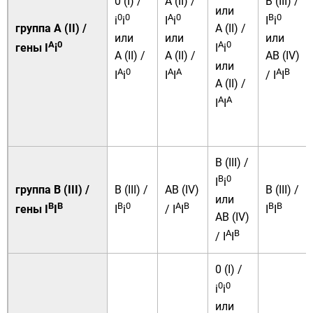
0 (I) /
A (II) /
B (III) /
или
0
0
A
0
B
0
i
i
I
i
I
i
группа A (II) /
A (II) /
или
или
или
A
0
A
0
гены I
i
I
i
A (II) /
A (II) /
AB (IV)
или
A
0
A
A
A
B
I
i
I
I
/ I
I
A (II) /
A
A
I
I
B (III) /
B
0
I
i
группа B (III) /
B (III) /
AB (IV)
B (III) /
или
B
B
B
0
A
B
B
B
гены I
I
I
i
/ I
I
I
I
AB (IV)
A
B
/ I
I
0 (I) /
0
0
i
i
или