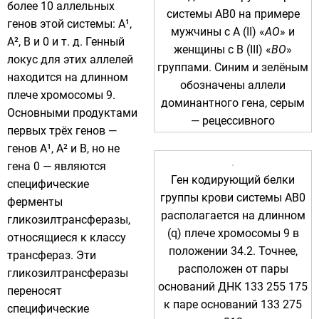
более 10
аллельных
системы AB0 на примере
генов этой системы: A¹,
мужчины с A (II) «
АО
» и
A², B и 0 и т. д. Генный
женщины с B (III) «
ВО
»
локус для этих аллелей
группами. Синим и зелёным
находится на длинном
обозначены
аллели
плече
хромосомы 9
.
доминантного гена, серым
Основными продуктами
— рецессивного
первых трёх генов —
генов A¹, A² и B, но не
гена 0 — являются
Ген кодирующий белки
специфические
группы крови системы AB0
ферменты
располагается на длинном
гликозилтрансферазы
,
(q) плече хромосомы 9 в
относящиеся к классу
положении 34.2. Точнее,
трансфераз
. Эти
расположен от пары
гликозилтрансферазы
оснований ДНК
133 255 175
переносят
к паре оснований 133 275
специфические