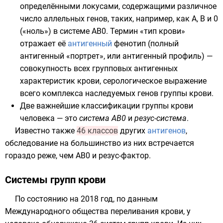
определёнными
локусами
, содержащими различное
число аллельных генов, таких, например, как A, B и 0
(«ноль») в системе AB0. Термин «тип крови»
отражает её
антигенный
фенотип
(полный
антигенный «портрет», или антигенный профиль) —
совокупность всех групповых антигенных
характеристик крови, серологическое выражение
всего комплекса наследуемых генов группы крови.
Две важнейшие классификации группы крови
человека — это
система AB0
и
резус-система
.
Известно также
46 классов
других
антигенов
,
обследование на большинство из них встречается
гораздо реже, чем AB0 и резус-фактор.
Системы групп крови
По состоянию на 2018 год, по данным
Международного общества переливания крови
, у