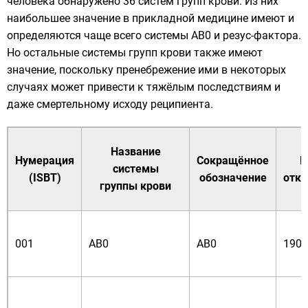
человека обнаружено 36 систем групп крови. Из них
наибольшее значение в прикладной медицине имеют и
определяются чаще всего системы AB0 и резус-фактора.
Но остальные системы групп крови также имеют
значение, поскольку пренебрежение ими в некоторых
случаях может привести к тяжёлым последствиям и
даже смертельному исходу реципиента.
Название
Нумерация
Сокращённое
Г
системы
(ISBT)
обозначение
отк
группы крови
001
AB0
AB0
1900