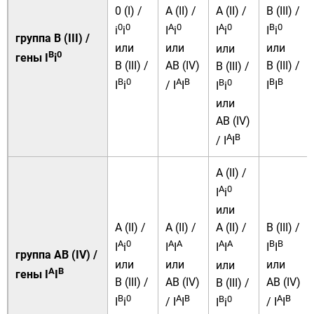
0 (I) /
A (II) /
B (III) /
A (II) /
0
0
A
0
B
0
A
0
i
i
I
i
I
i
I
i
группа B (III) /
или
или
или
или
B
0
гены I
i
B (III) /
AB (IV)
B (III) /
B (III) /
B
0
A
B
B
B
B
0
I
i
/ I
I
I
I
I
i
или
AB (IV)
A
B
/ I
I
A (II) /
A
0
I
i
или
A (II) /
A (II) /
B (III) /
A (II) /
A
0
A
A
B
B
A
A
I
i
I
I
I
I
I
I
группа AB (IV) /
или
или
или
или
A
B
гены I
I
B (III) /
AB (IV)
AB (IV)
B (III) /
B
0
A
B
A
B
B
0
I
i
/ I
I
/ I
I
I
i