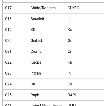
017
Chido/Rodgers
CH/RG
018
Бомбей
H
019
XK
Kx
020
Gerbich
Ge
021
Cromer
Cr
022
Knops
Kn
023
Indian
In
024
OK
Ok
025
Raph
RAPH
026
John-Milton-Hagen
JMH