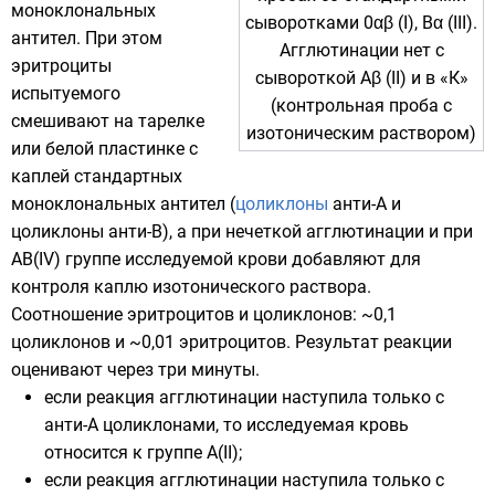
моноклональных
сыворотками
0αβ (I), Bα (III).
антител
. При этом
Агглютинации нет с
эритроциты
сывороткой Aβ (II) и в «К»
испытуемого
(контрольная проба с
смешивают на тарелке
изотоническим раствором
)
или белой пластинке с
каплей стандартных
моноклональных антител
(
цоликлоны
анти-А и
цоликлоны анти-B), а при нечеткой
агглютинации
и при
AB(IV) группе исследуемой крови добавляют для
контроля каплю
изотонического раствора
.
Соотношение эритроцитов и цоликлонов: ~0,1
цоликлонов и ~0,01 эритроцитов. Результат реакции
оценивают через три минуты.
если реакция агглютинации наступила только с
анти-А цоликлонами, то исследуемая кровь
относится к группе А(II);
если реакция агглютинации наступила только с