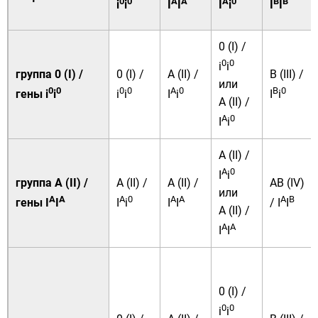
0
0
A
A
A
0
B
B
i
i
I
I
I
i
I
I
0 (I) /
0
0
i
i
группа 0 (I) /
0 (I) /
A (II) /
B (III) /
или
0
0
0
0
A
0
B
0
гены i
i
i
i
I
i
I
i
A (II) /
A
0
I
i
A (II) /
A
0
I
i
группа A (II) /
A (II) /
A (II) /
AB (IV)
или
A
A
A
0
A
A
A
B
гены I
I
I
i
I
I
/ I
I
A (II) /
A
A
I
I
0 (I) /
0
0
i
i