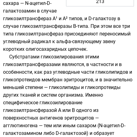
213
сахара
—
N-ацетил-D-
галактозамин
в случае
гликозилтрансфераз A¹ и A² типов, и D-
галактозу
в
случае гликозилтрансферазы B-типа. При этом все три
типа гликозилтрансфераз присоединяют переносимый
углеводный радикал к альфа-связующему звену
коротких олигосахаридных цепочек.
Субстратами
гликозилирования
этими
гликозилтрансферазами являются, в частности и в
особенности, как раз углеводные части гликолипидов и
гликопротеидов мембран
эритроцитов
, и в значительно
меньшей степени — гликолипиды и гликопротеиды
других тканей и систем организма. Именно
специфическое гликозилирование
гликозилтрансферазой A или B одного из
поверхностных антигенов эритроцитов —
агглютиногена
— тем или иным сахаром (N-ацетил-D-
галактозамином либо D-галактозой) и образует