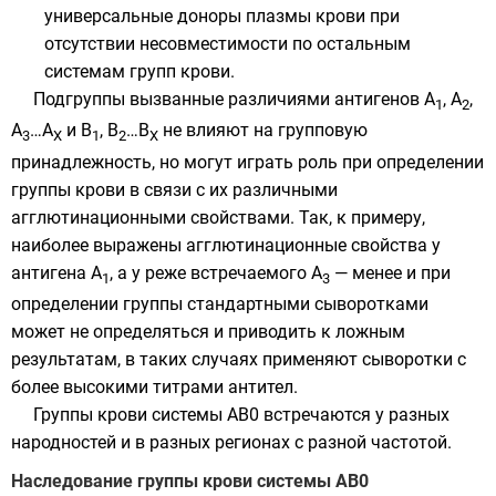
универсальные доноры
плазмы крови
при
отсутствии несовместимости по остальным
системам групп крови.
Подгруппы вызванные различиями антигенов А
, А
,
1
2
А
…А
и В
, В
…В
не влияют на групповую
3
Х
1
2
Х
принадлежность, но могут играть роль при определении
группы крови в связи с их различными
агглютинационными свойствами. Так, к примеру,
наиболее выражены агглютинационные свойства у
антигена А
, а у реже встречаемого А
— менее и при
1
3
определении группы стандартными сыворотками
может не определяться и приводить к ложным
результатам, в таких случаях применяют сыворотки с
более высокими титрами антител.
Группы крови системы AB0 встречаются у разных
народностей и в разных регионах с разной частотой.
Наследование группы крови системы AB0