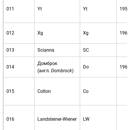
011
Yt
Yt
1956
012
Xg
Xg
1962
013
Scianna
SC
Домброк
014
Do
1965
(
англ.
Dombrock
)
015
Colton
Co
016
Landsteiner-Wiener
LW