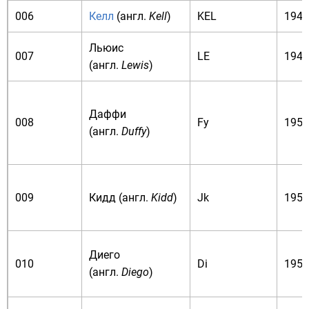
006
Келл
(
англ.
Kell
)
KEL
1946
Льюис
007
LE
1946
(
англ.
Lewis
)
Даффи
008
Fy
1950
(
англ.
Duffy
)
009
Кидд (
англ.
Kidd
)
Jk
1951
Диего
010
Di
1955
(
англ.
Diego
)