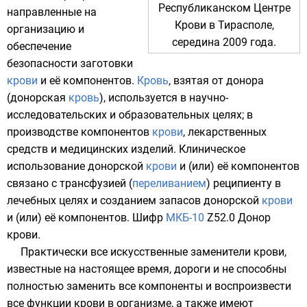
Республиканском Центре
направленные на
Крови в
Тирасполе
,
организацию и
середина
2009 года
.
обеспечение
безопасности заготовки
крови
и её компонентов.
Кровь
, взятая от донора
(донорская
кровь
), используется в научно-
исследовательских и образовательных целях; в
производстве компонентов
крови
, лекарственных
средств и медицинских изделий. Клиническое
использование донорской
крови
и (или) её компонентов
связано с трансфузией (
переливанием
)
реципиенту
в
лечебных целях и созданием запасов донорской
крови
и (или) её компонентов. Шифр
МКБ-10
Z52.0 Донор
крови.
Практически все искусственные
заменители крови
,
известные на настоящее время, дороги и не способны
полностью заменить все компоненты и воспроизвести
все функции крови в организме, а также имеют