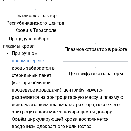
Плазмоэкстрактор
Республиканского Центра
Крови в
Тирасполе
Процедура забора
плазмы крови
:
Плазмоэкстрактор в работе
При ручном
плазмаферезе
кровь забирается в
Центрифуги-сепараторы
стерильный пакет
(как при обычной
процедуре кроводачи), центрифугируется,
разделяется на
эритроцитарную массу
и плазму с
использованием
плазмоэкстрактора
, после чего
эритроцитарная масса возвращается донору.
Объём циркулирующей крови восполняется
введением адекватного количества