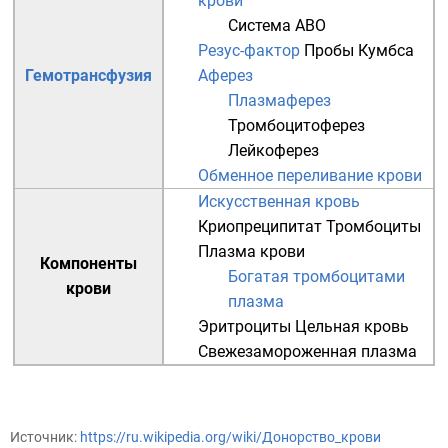
крови
Система ABO
Резус-фактор
Пробы Кумбса
Гемотрансфузия
Аферез
Плазмаферез
Тромбоцитоферез
Лейкоферез
Обменное переливание крови
Искусственная кровь
Криопреципитат
Тромбоциты
Плазма крови
Компоненты
Богатая тромбоцитами
крови
плазма
Эритроциты
Цельная кровь
Свежезамороженная плазма
Источник:
https://ru.wikipedia.org/wiki/Донорство_крови