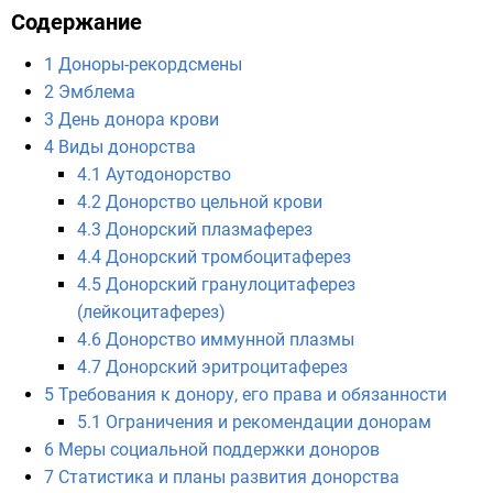
Содержание
1
Доноры-рекордсмены
2
Эмблема
3
День донора крови
4
Виды донорства
4.1
Аутодонорство
4.2
Донорство цельной крови
4.3
Донорский плазмаферез
4.4
Донорский тромбоцитаферез
4.5
Донорский гранулоцитаферез
(лейкоцитаферез)
4.6
Донорство иммунной плазмы
4.7
Донорский эритроцитаферез
5
Требования к донору, его права и обязанности
5.1
Ограничения и рекомендации донорам
6
Меры социальной поддержки доноров
7
Статистика и планы развития донорства