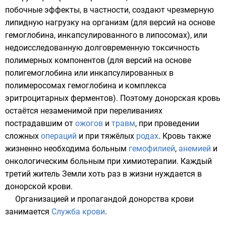
побочные эффекты, в частности, создают чрезмерную
липидную нагрузку на организм (для версий на основе
гемоглобина
, инкапсулированного в
липосомах
), или
недоисследованную долговременную токсичность
полимерных компонентов (для версий на основе
полигемоглобина или инкапсулированных в
полимеросомах гемоглобина и комплекса
эритроцитарных
ферментов). Поэтому донорская кровь
остаётся незаменимой при переливаниях
пострадавшим от
ожогов
и
травм
, при проведении
сложных
операций
и при тяжёлых
родах
. Кровь также
жизненно необходима больным
гемофилией
,
анемией
и
онкологическим больным при химиотерапии. Каждый
третий житель
Земли
хоть раз в жизни нуждается в
донорской крови
.
Организацией и пропагандой донорства крови
занимается
Служба крови
.