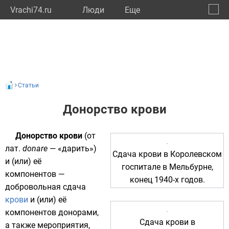
Vrachi74.ru
Люди
Eще
🔔
Челяб
🔍
Статьи
Донорство крови
Донорство крови
(от
лат.
donare
— «дарить»)
Сдача крови в Королевском
и (или) её
госпитале в
Мельбурне
,
компонентов —
конец
1940-х годов
.
добровольная сдача
крови
и (или) её
компонентов донорами,
Сдача крови в
а также мероприятия,