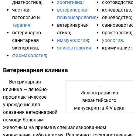
диагностика
;
зоогигиена
;
скотоводство
;
частная
ветеринарная
коневодство
;
патология и
психоневрология
;
овцеводство
;
терапия
;
ветеринарная
свиноводство
;
ветеринарно-
этика
;
проктология
;
санитарная
иммунология
;
урология
.
экспертиза
;
эпизоотология
;
криминалисти
фармакология
;
Ветеринарная клиника
Ветеринарная
клиника — лечебно-
Иллюстрация из
профилактическое
византийского
учреждение для
манускрипта XIV века
оказания ветеринарной
помощи больным
животным на приеме в специализированном
учреждении, либо на дому. Различают государственные