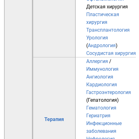
Детская хирургия
Пластическая
хирургия
Трансплантология
Урология
(
Андрология
)
Сосудистая хирургия
Аллергия
/
Иммунология
Ангиология
Кардиология
Гастроэнтерология
(
Гепатология
)
Гематология
Гериатрия
Терапия
Инфекционные
заболевания
Нефрология