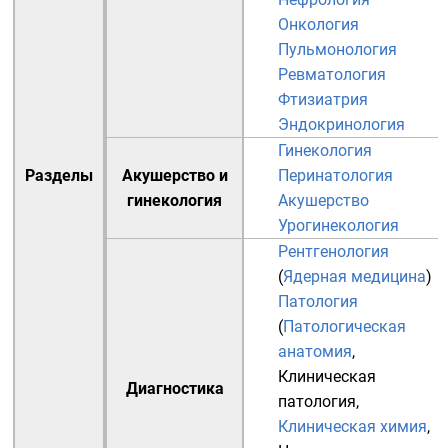
Онкология
Пульмонология
Ревматология
Фтизиатрия
Эндокринология
Гинекология
Разделы
Акушерство и
Перинатология
гинекология
Акушерство
Урогинекология
Рентгенология
(
Ядерная медицина
)
Патология
(
Патологическая
анатомия
,
Клиническая
Диагностика
патология
,
Клиническая химия
,