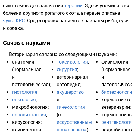
симптомов
до назначения
терапии
. Здесь упоминаются
болезни крупного рогатого скота, впервые описана
чума КРС
. Среди прочих пациентов названы рыба, гусь
и собака.
Связь с науками
Ветеринария связана со следующими науками:
анатомия
токсикология
;
физиология
(нормальная
хирургия
;
(нормальная
и
ветеринарная
и
патологическая);
ортопедия
;
патологическа
гистология
;
акушерство
биотехнология
онкология
;
и
кормление в
микробиология
;
гинекология
ветеринарии
;
паразитология
;
(с
кормопроизво
вирусология
;
искусственным
рентгенология
клиническая
осеменением
);
радиобиологи