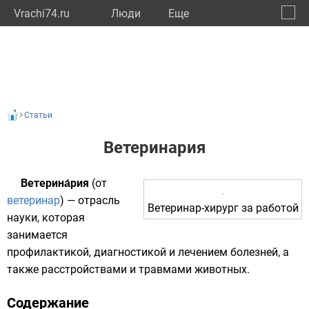
Vrachi74.ru
Люди
Eще
🔔
Челяб
🔍
Статьи
Ветеринария
Ветерина́рия
(от
ветеринар
) — отрасль
Ветеринар-хирург за работой
науки, которая
занимается
профилактикой, диагностикой и лечением болезней, а
также расстройствами и травмами животных.
Содержание