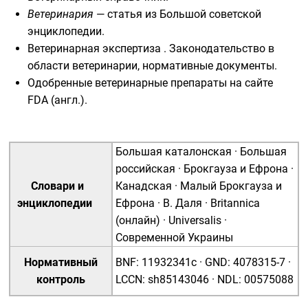
Ветеринария
— статья из
Большой советской
энциклопедии
.
Ветеринарная экспертиза . Законодательство в
области ветеринарии, нормативные документы
.
Одобренные ветеринарные препараты
на сайте
FDA
(англ.)
.
Большая каталонская
·
Большая
российская
·
Брокгауза и Ефрона
·
Словари и
Канадская
·
Малый Брокгауза и
энциклопедии
Ефрона
·
В. Даля
·
Britannica
(онлайн)
·
Universalis
·
Современной Украины
Нормативный
BNF
:
11932341c
·
GND
:
4078315-7
·
контроль
LCCN
:
sh85143046
·
NDL
:
00575088