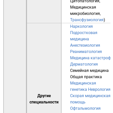
Цитопатология
,
Медицинская
микробиология
,
Трансфузиология
)
Наркология
Подростковая
медицина
Анестезиология
Реаниматология
Медицина катастроф
Дерматология
Семейная медицина
Общая практика
Медицинская
генетика
Неврология
Другие
Скорая медицинская
специальности
помощь
Офтальмология