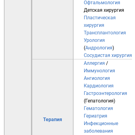
Офтальмология
Детская хирургия
Пластическая
хирургия
Трансплантология
Урология
(
Андрология
)
Сосудистая хирургия
Аллергия
/
Иммунология
Ангиология
Кардиология
Гастроэнтерология
(
Гепатология
)
Гематология
Гериатрия
Терапия
Инфекционные
заболевания