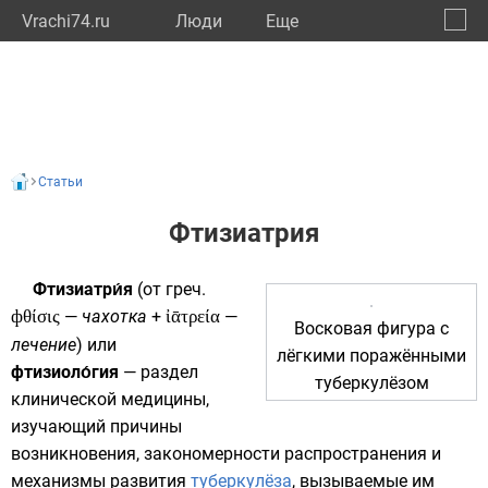
Vrachi74.ru
Люди
Eще
🔔
Челяб
🔍
Статьи
Фтизиатрия
Фтизиатри́я
(от
греч.
фθίσις
—
чахотка
+
ἰᾱτρεία
—
Восковая фигура с
лечение
) или
лёгкими поражёнными
фтизиоло́гия
— раздел
туберкулёзом
клинической медицины,
изучающий причины
возникновения, закономерности распространения и
механизмы развития
туберкулёза
, вызываемые им