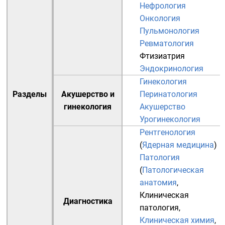
Нефрология
Онкология
Пульмонология
Ревматология
Фтизиатрия
Эндокринология
Гинекология
Разделы
Акушерство и
Перинатология
гинекология
Акушерство
Урогинекология
Рентгенология
(
Ядерная медицина
)
Патология
(
Патологическая
анатомия
,
Клиническая
Диагностика
патология
,
Клиническая химия
,