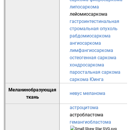
липосаркома
лейомиосаркома
гастроинтестинальная
стромальная опухоль
рабдомиосаркома
ангиосаркома
лимфангиосаркома
остеогенная саркома
хондросаркома
паростальная саркома
саркома Юинга
Меланинобразующая
невус
меланома
ткань
астроцитома
астробластома
гемангиобластома