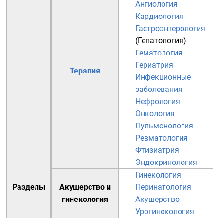
Ангиология
Кардиология
Гастроэнтерология
(
Гепатология
)
Гематология
Гериатрия
Терапия
Инфекционные
заболевания
Нефрология
Онкология
Пульмонология
Ревматология
Фтизиатрия
Эндокринология
Гинекология
Разделы
Акушерство и
Перинатология
гинекология
Акушерство
Урогинекология