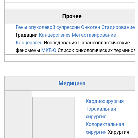
Прочее
Гены опухолевой супрессии
Онкоген
Стадирование
Градации
Канцерогенез
Метастазирование
Канцероген
Исследования
Паранеопластические
феномены
МКБ-О
Список онкологических терминов
Медицина
Кардиохирургия
Торакальная
хирургия
Колоректальная
хирургия
Хирургия