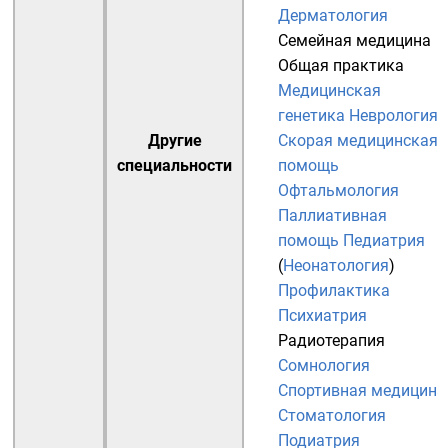
Дерматология
Семейная медицина
Общая практика
Медицинская
генетика
Неврология
Другие
Скорая медицинская
специальности
помощь
Офтальмология
Паллиативная
помощь
Педиатрия
(
Неонатология
)
Профилактика
Психиатрия
Радиотерапия
Сомнология
Спортивная медицина
Стоматология
Подиатрия