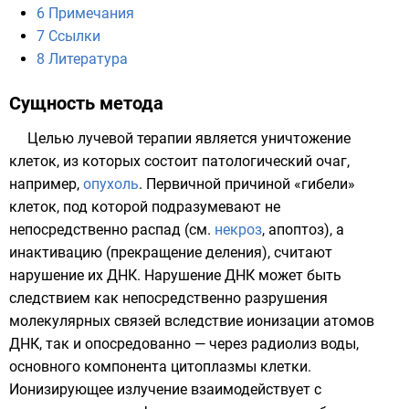
6
Примечания
7
Ссылки
8
Литература
Сущность метода
Целью лучевой терапии является уничтожение
клеток, из которых состоит патологический очаг,
например,
опухоль
. Первичной причиной «гибели»
клеток, под которой подразумевают не
непосредственно распад (см.
некроз
,
апоптоз
), а
инактивацию (прекращение деления), считают
нарушение их
ДНК
. Нарушение ДНК может быть
следствием как непосредственно разрушения
молекулярных связей вследствие ионизации атомов
ДНК, так и опосредованно — через
радиолиз
воды,
основного компонента
цитоплазмы
клетки.
Ионизирующее излучение взаимодействует с