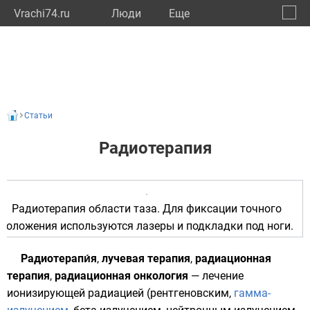
Vrachi74.ru
Люди
Eще
🔔
Челяб
🔍
Статьи
Радиотерапия
Радиотерапия области
таза
. Для фиксации точного
положения используются лазеры и подкладки под ноги.
Радиотерапи́я
,
лучевая терапия
,
радиационная
терапия
,
радиационная онкология
—
лечение
ионизирующей радиацией
(
рентгеновским
,
гамма-