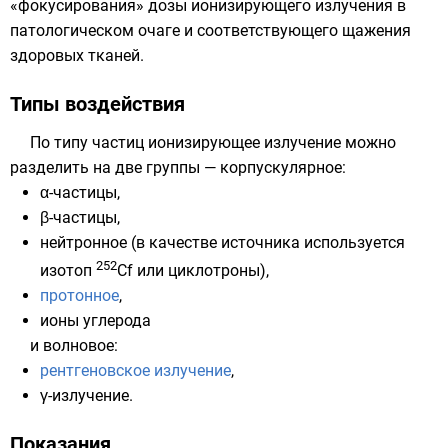
«фокусирования» дозы ионизирующего излучения в
патологическом очаге и соответствующего щажения
здоровых тканей.
Типы воздействия
По типу частиц ионизирующее излучение можно
разделить на две группы — корпускулярное:
α-частицы
,
β-частицы
,
нейтронное
(в качестве источника используется
252
изотоп
Cf
или
циклотроны
),
протонное
,
ионы
углерода
и волновое:
рентгеновское излучение
,
γ-излучение
.
Показания