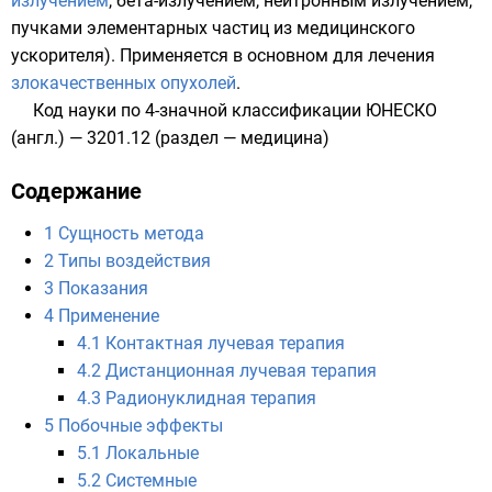
излучением
,
бета-излучением
,
нейтронным излучением
,
пучками элементарных частиц из медицинского
ускорителя
). Применяется в основном для лечения
злокачественных опухолей
.
Код науки по 4-значной классификации ЮНЕСКО
(англ.) — 3201.12 (раздел — медицина)
Содержание
1
Сущность метода
2
Типы воздействия
3
Показания
4
Применение
4.1
Контактная лучевая терапия
4.2
Дистанционная лучевая терапия
4.3
Радионуклидная терапия
5
Побочные эффекты
5.1
Локальные
5.2
Системные