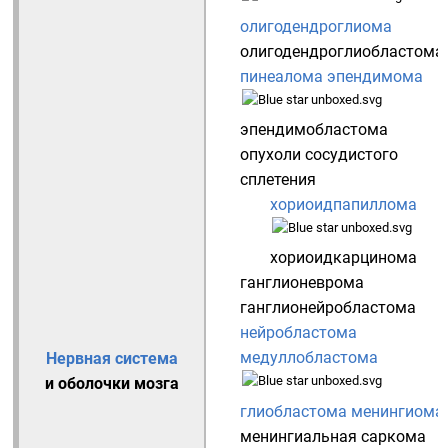
олигодендроглиома
олигодендроглиобластома
пинеалома
эпендимома
эпендимобластома
опухоли сосудистого
сплетения
хориоидпапиллома
хориоидкарцинома
ганглионеврома
ганглионейробластома
нейробластома
медуллобластома
Нервная система
и оболочки мозга
глиобластома
менингиома
менингиальная саркома