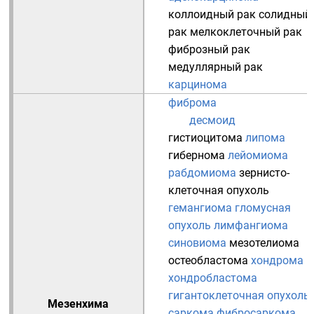
коллоидный рак
солидный
рак
мелкоклеточный рак
фиброзный рак
медуллярный рак
карцинома
фиброма
десмоид
гистиоцитома
липома
гибернома
лейомиома
рабдомиома
зернисто-
клеточная опухоль
гемангиома
гломусная
опухоль
лимфангиома
синовиома
мезотелиома
остеобластома
хондрома
хондробластома
гигантоклеточная опухоль
Мезенхима
саркома
фибросаркома