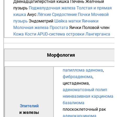
Двенадцатиперстная кишка
Печень
Желчный
пузырь
Поджелудочная железа
Толстая и прямая
кишка
Анус
Лёгкие
Средостение
Почки
Мочевой
пузырь
Эндометрий
Шейка матки
Яичники
Молочная железа
Простата
Яички
Половой член
Кожа
Кости
APUD-система
островки Лангерганса
Морфология
папиллома
аденома
,
фиброаденома
,
цистаденома
,
аденоматозный полип
неинвазивная карцинома
базалиома
Эпителий
плоскоклеточный рак
и
железы
аденокарцинома