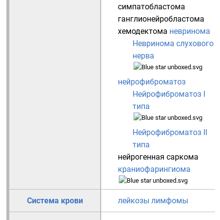
симпатобластома
ганглионейробластома
хемодектома
невринома
Невринома слухового
нерва
нейрофиброматоз
Нейрофиброматоз I
типа
Нейрофиброматоз II
типа
нейрогенная саркома
краниофарингиома
Система крови
лейкозы
лимфомы