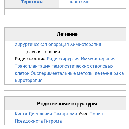
Тератомы
тератома
Лечение
Хирургическая операция
Химиотерапия
Целевая терапия
Радиотерапия
Радиохирургия
Иммунотерапия
Трансплантация гемопоэтических стволовых
клеток
Экспериментальные методы лечения рака
Виротерапия
Родственные структуры
Киста
Дисплазия
Гамартома
Узел
Полип
Псевдокиста
Гигрома