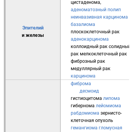
цистаденома
,
аденоматозный полип
неинвазивная карцинома
базалиома
Эпителий
плоскоклеточный рак
и
железы
аденокарцинома
коллоидный рак
солидный
рак
мелкоклеточный рак
фиброзный рак
медуллярный рак
карцинома
фиброма
десмоид
гистиоцитома
липома
гибернома
лейомиома
рабдомиома
зернисто-
клеточная опухоль
гемангиома
гломусная