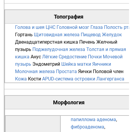
Топография
Голова и шея
ЦНС
Головной мозг
Глаза
Полость рта
Гортань
Щитовидная железа
Пищевод
Желудок
Двенадцатиперстная кишка
Печень
Желчный
пузырь
Поджелудочная железа
Толстая и прямая
кишка
Анус
Лёгкие
Средостение
Почки
Мочевой
пузырь
Эндометрий
Шейка матки
Яичники
Молочная железа
Простата
Яички
Половой член
Кожа
Кости
APUD-система
островки Лангерганса
Морфология
папиллома
аденома
,
фиброаденома
,