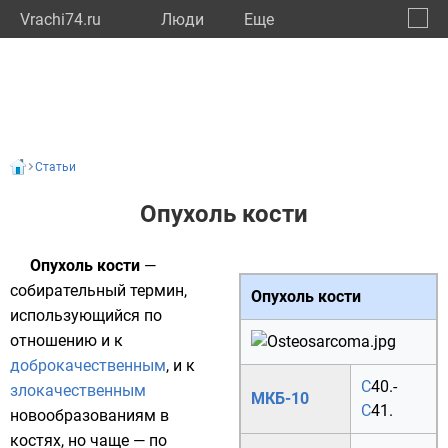
Vrachi74.ru
Люди
Eще
🔔
Челяб
🔍
Статьи
Опухоль кости
Опухоль кости
—
собирательный термин,
Опухоль кости
использующийся по
отношению и к
доброкачественным
, и к
C
40.
-
злокачественным
МКБ-10
C
41.
новообразованиям в
костях, но чаще — по