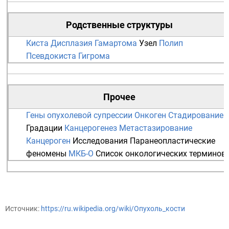
Родственные структуры
Киста
Дисплазия
Гамартома
Узел
Полип
Псевдокиста
Гигрома
Прочее
Гены опухолевой супрессии
Онкоген
Стадирование
Градации
Канцерогенез
Метастазирование
Канцероген
Исследования
Паранеопластические
феномены
МКБ-О
Список онкологических терминов
Источник:
https://ru.wikipedia.org/wiki/Опухоль_кости