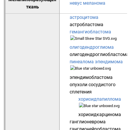
невус
меланома
ткань
астроцитома
астробластома
гемангиобластома
олигодендроглиома
олигодендроглиобластома
пинеалома
эпендимома
эпендимобластома
опухоли сосудистого
сплетения
хориоидпапиллома
хориоидкарцинома
ганглионеврома
ганглионейробластома