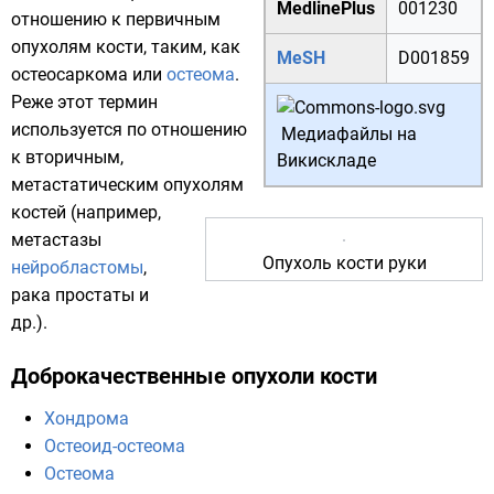
MedlinePlus
001230
отношению к первичным
опухолям кости, таким, как
MeSH
D001859
остеосаркома
или
остеома
.
Реже этот термин
используется по отношению
Медиафайлы на
к вторичным,
Викискладе
метастатическим опухолям
костей (например,
метастазы
Опухоль кости руки
нейробластомы
,
рака простаты
и
др.).
Доброкачественные опухоли кости
Хондрома
Остеоид-остеома
Остеома