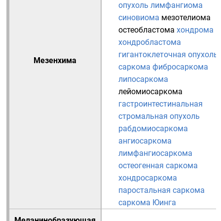
опухоль
лимфангиома
синовиома
мезотелиома
остеобластома
хондрома
хондробластома
гигантоклеточная опухоль
Мезенхима
саркома
фибросаркома
липосаркома
лейомиосаркома
гастроинтестинальная
стромальная опухоль
рабдомиосаркома
ангиосаркома
лимфангиосаркома
остеогенная саркома
хондросаркома
паростальная саркома
саркома Юинга
Меланинобразующая