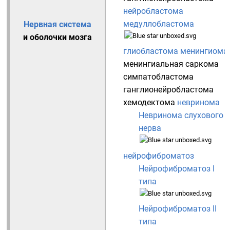
нейробластома
медуллобластома
Нервная система
и оболочки мозга
глиобластома
менингиома
менингиальная саркома
симпатобластома
ганглионейробластома
хемодектома
невринома
Невринома слухового
нерва
нейрофиброматоз
Нейрофиброматоз I
типа
Нейрофиброматоз II
типа