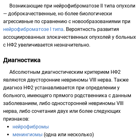
Возникающие при нейрофиброматозе II типа опухоли
— доброкачественные, но более биологически
агрессивные по сравнению с новообразованиями при
нейрофиброматозе I типа
. Вероятность развития
ассоциированных злокачественных опухолей у больных
с НФ2 увеличивается незначительно.
Диагностика
Абсолютным диагностическим критерием НФ2
являются двусторонние невриномы
VIII нерва
. Также
диагноз НФ2 устанавливается при определении у
больного, имеющего прямого родственника с данным
заболеванием, либо односторонней невриномы VIII
нерва, либо сочетания двух или более следующих
признаков:
нейрофибромы
менингиомы
(одна или несколько)