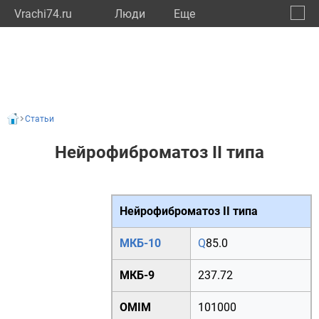
Vrachi74.ru
Люди
Eще
🔔
Челяб
🔍
Статьи
Нейрофиброматоз II типа
Нейрофиброматоз II типа
МКБ-10
Q
85.0
МКБ-9
237.72
OMIM
101000