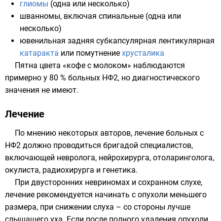
глиомы
(одна или несколько)
шванномы
, включая спинальные (одна или
несколько)
ювенильная задняя субкапсулярная лентикулярная
катаракта
или помутнение
хрусталика
Пятна цвета «кофе с молоком» наблюдаются
примерно у 80 % больных НФ2, но диагностического
значения не имеют.
Лечение
По мнению некоторых авторов, лечение больных с
НФ2 должно проводиться бригадой специалистов,
включающей невролога, нейрохирурга, отоларинголога,
окулиста, радиохирурга и генетика.
При двусторонних невриномах и сохранном слухе,
лечение рекомендуется начинать с опухоли меньшего
размера, при снижении слуха – со стороны лучше
слышащего уха. Если после полного удаления опухоли