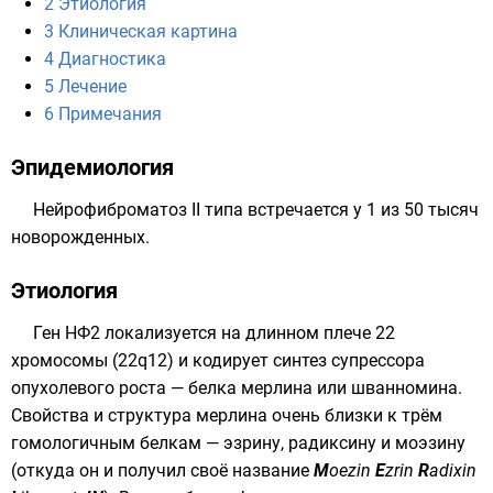
2
Этиология
3
Клиническая картина
4
Диагностика
5
Лечение
6
Примечания
Эпидемиология
Нейрофиброматоз II типа встречается у 1 из 50 тысяч
новорожденных.
Этиология
Ген НФ2 локализуется на длинном плече 22
хромосомы
(22q12) и кодирует синтез супрессора
опухолевого роста — белка
мерлина
или
шванномина
.
Свойства и структура мерлина очень близки к трём
гомологичным белкам — эзрину, радиксину и моэзину
(откуда он и получил своё название
M
oezin
E
zrin
R
adixin