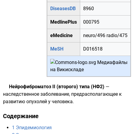
DiseasesDB
8960
MedlinePlus
000795
eMedicine
neuro/496
radio/475
MeSH
D016518
Медиафайлы
на Викискладе
Нейрофиброматоз II (второго) типа (НФ2)
—
наследственное заболевание, предрасполагающее к
развитию опухолей у человека.
Содержание
1
Эпидемиология