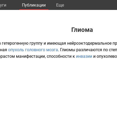
уги
Публикации
Eще
Глиома
в гетерогенную группу и имеющая нейроэктодермальное п
чная
опухоль головного мозга
. Глиомы различаются по сте
зрастом манифестации, способности к
инвазии
и опухолево