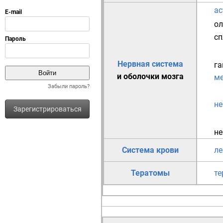
ас
ол
сп
Нервная система
га
и оболочки мозга
м
Забыли пароль?
н
Зарегистрироваться
не
Система крови
л
Тератомы
те