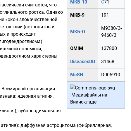
МКБ-10
C
71.
ассически считается, что
оглиального ростка. Однако
МКБ-9
191
ие «окон злокачественной
клеток глии (астроцитов и
M
9380/3
-
МКБ-О
орых и происходит
9460/3
олигодендроглиома)
OMIM
137800
тической поломкой,
годендроглиом характерны
DiseasesDB
31468
MeSH
D005910
й
Всемирной организации
Медиафайлы на
изнака: ядерная атипия,
Викискладе
нильная), субэпендимальная
ая атипия): диффузная астроцитома (фибриллярная,