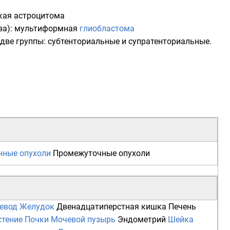
ская астроцитома
роза): мультиформная
глиобластома
две группы: субтенториальные и супратенториальные.
нные опухоли
Промежуточные опухоли
евод
Желудок
Двенадцатиперстная кишка
Печень
стение
Почки
Мочевой пузырь
Эндометрий
Шейка