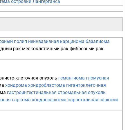
тема
островки Лангерганса
озный полип
неинвазивная карцинома
базалиома
идный рак
мелкоклеточный рак
фиброзный рак
рнисто-клеточная опухоль
гемангиома
гломусная
ма
хондрома
хондробластома
гигантоклеточная
ома
гастроинтестинальная стромальная опухоль
енная саркома
хондросаркома
паростальная саркома