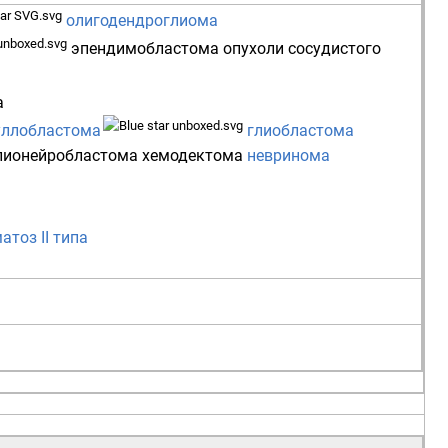
олигодендроглиома
эпендимобластома
опухоли сосудистого
а
ллобластома
глиобластома
лионейробластома
хемодектома
невринома
тоз II типа