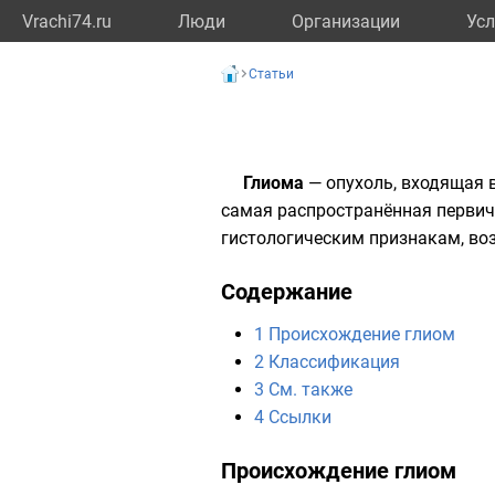
Vrachi74.ru
Люди
Организации
Усл
Статьи
Глиома
— опухоль, входящая 
самая распространённая перви
гистологическим признакам, во
Содержание
1
Происхождение глиом
2
Классификация
3
См. также
4
Ссылки
Происхождение глиом