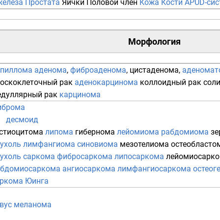
железа
Простата
Яички
Половой член
Кожа
Кости
APUD-сис
Морфология
апиллома
аденома
,
фиброаденома
,
цистаденома
,
аденомат
оскоклеточный рак
аденокарцинома
коллоидный рак
сол
дуллярный рак
карцинома
иброма
десмоид
стиоцитома
липома
гибернома
лейомиома
рабдомиома
зе
ухоль
лимфангиома
синовиома
мезотелиома
остеобласто
ухоль
саркома
фибросаркома
липосаркома
лейомиосарк
абдомиосаркома
ангиосаркома
лимфангиосаркома
остеог
ркома Юинга
вус
меланома