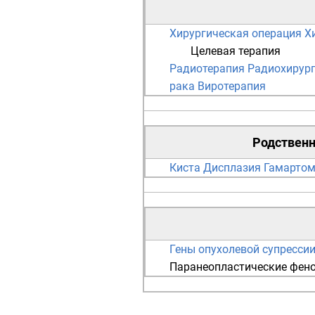
Хирургическая операция
Х
Целевая терапия
Радиотерапия
Радиохирур
рака
Виротерапия
Родствен
Киста
Дисплазия
Гамарто
Гены опухолевой супресси
Паранеопластические фен