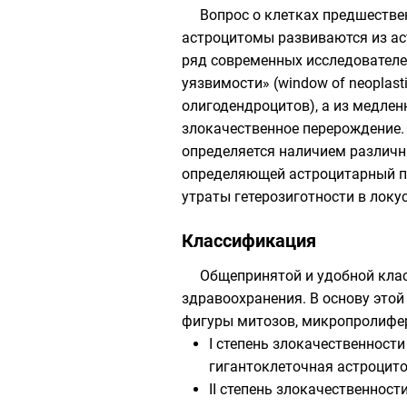
Вопрос о клетках предшествен
астроцитомы развиваются из ас
ряд современных исследователей
уязвимости» (window of neoplasti
олигодендроцитов), а из медленно
злокачественное перерождение.
определяется наличием различны
определяющей астроцитарный пу
утраты гетерозиготности в локус
Классификация
Общепринятой и удобной кла
здравоохранения
. В основу это
фигуры митозов, микропролифер
I степень злокачественност
гигантоклеточная астроцит
II степень злокачественнос