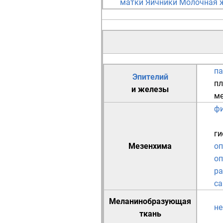
матки
Яичники
Молочная 
п
Эпителий
пл
и
железы
ме
ф
ги
Мезенхима
оп
оп
р
са
Меланинобразующая
не
ткань