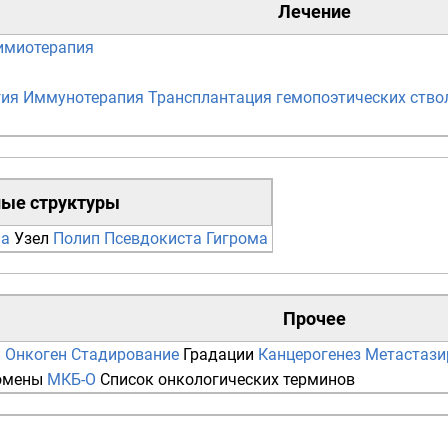
Лечение
имиотерапия
гия
Иммунотерапия
Трансплантация гемопоэтических ство
ные структуры
ма
Узел
Полип
Псевдокиста
Гигрома
Прочее
и
Онкоген
Стадирование
Градации
Канцерогенез
Метастази
омены
МКБ-О
Список онкологических терминов