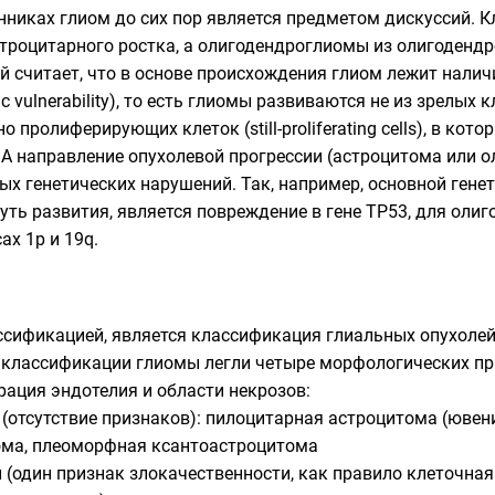
никах глиом до сих пор является предметом дискуссий. Кл
троцитарного ростка, а олигодендроглиомы из олигодендр
 считает, что в основе происхождения глиом лежит налич
c vulnerability), то есть глиомы развиваются не из зрелых 
 пролиферирующих клеток (still-proliferating cells), в кот
 А направление опухолевой прогрессии (астроцитома или 
х генетических нарушений. Так, например, основной гене
ть развития, является повреждение в гене TP53, для оли
ах 1p и 19q.
ссификацией, является классификация глиальных опухоле
й классификации глиомы легли четыре морфологических пр
ация эндотелия и области некрозов:
и (отсутствие признаков): пилоцитарная астроцитома (юве
ома, плеоморфная ксантоастроцитома
ти (один признак злокачественности, как правило клеточн