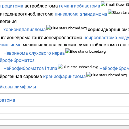
троцитома
астробластома
гемангиобластома
игодендроглиобластома
пинеалома
эпендимома
летения
хориоидпапиллома
хориоидкарцином
нглионеврома
ганглионейробластома
нейробластома
меду
енингиома
менингиальная саркома
симпатобластома
ганг
Невринома слухового нерва
ейрофиброматоз
Нейрофиброматоз I типа
Нейрофиброма
йрогенная саркома
краниофарингиома
ейкозы
лимфомы
ратома