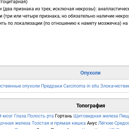
стоцитарная)
ти (два признака из трех, исключая некрозы): анапластиче
ти (три или четыре признака, но обязательно наличие нек
ть по локализации (по отношению к намету мозжечка) на 
Опухоли
ственные опухоли
Предраки
Carcinoma in situ
Злокачестве
Топография
й мозг
Глаза
Полость рта
Гортань
Щитовидная железа
Пищ
очная железа
Толстая и прямая кишка
Анус
Лёгкие
Средо