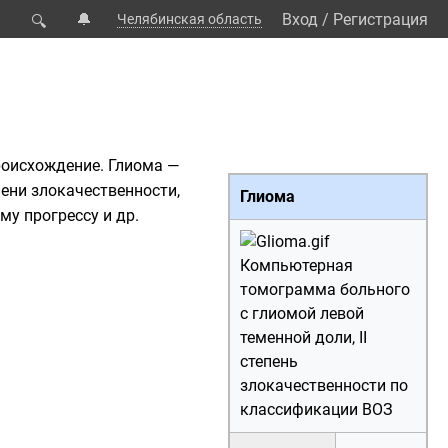
🔔
Вход
/
Регистрация
Челябинская область
🔍
роисхождение. Глиома —
пени злокачественности,
Глиома
му прогрессу и др.
Компьютерная
томограмма больного
с глиомой левой
теменной доли, II
степень
злокачественности по
классификации ВОЗ