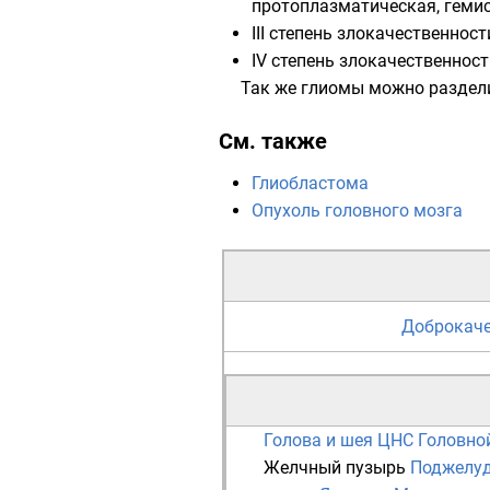
протоплазматическая, геми
III степень злокачественнос
IV степень злокачественнос
Так же глиомы можно раздели
См. также
Глиобластома
Опухоль головного мозга
Доброкаче
Голова и шея
ЦНС
Головно
Желчный пузырь
Поджелуд