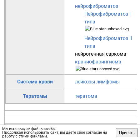
нейрофиброматоз
Нейрофиброматоз I
типа
Нейрофиброматоз II
типа
нейрогенная саркома
краниофарингиома
Система крови
лейкозы
лимфомы
Тератомы
тератома
Мы используем файлы
cookie
.
Лечение
Принять
Продолжая использовать сайт, вы даете свое согласие на
работу с этими файлами.