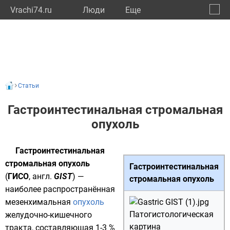
Vrachi74.ru
Люди
Eще
🔔
Челяб
🔍
Статьи
Гастроинтестинальная стромальная
опухоль
Гастроинтестинальная
стромальная опухоль
Гастроинтестинальная
(
ГИСО
,
англ.
GIST
) —
стромальная опухоль
наиболее распространённая
мезенхимальная
опухоль
Патогистологическая
желудочно-кишечного
картина
тракта
, составляющая 1-3 %