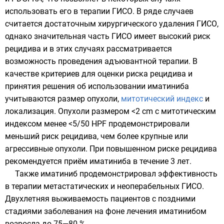
использовать его в терапии ГИСО. В ряде случаев
считается достаточным хирургического удаления ГИСО,
однако значительная часть ГИСО имеет высокий риск
рецидива и в этих случаях рассматривается
возможность проведения адъювантной терапии. В
качестве критериев для оценки риска рецидива и
принятия решения об использовании иматиниба
учитываются размер опухоли,
митотический индекс
и
локализация. Опухоли размером <2 cm с митотическим
индексом менее <5/50 HPF продемонстрировали
меньший риск рецидива, чем более крупные или
агрессивные опухоли. При повышенном риске рецидива
рекомендуется приём иматиниба в течение 3 лет.
Также иматиниб продемонстрировал эффективность
в терапии метастатических и неоперабельных ГИСО.
Двухлетняя выживаемость пациентов с поздними
стадиями заболевания на фоне лечения иматинибом
возросла до 75—80 %.