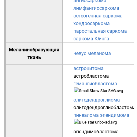
ангиосаркома
лимфангиосаркома
остеогенная саркома
хондросаркома
паростальная саркома
саркома Юинга
Меланинобразующая
невус
меланома
ткань
астроцитома
астробластома
гемангиобластома
олигодендроглиома
олигодендроглиобластома
пинеалома
эпендимома
эпендимобластома