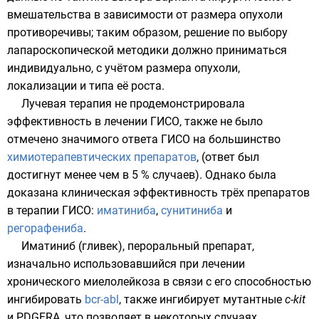
вмешательства в зависимости от размера опухоли
противоречивы; таким образом, решение по выбору
лапароскопической методики должно приниматься
индивидуально, с учётом размера опухоли,
локализации и типа её роста.
Лучевая терапия
не продемонстрировала
эффективность в лечении ГИСО, также не было
отмечено значимого ответа ГИСО на большинство
химиотерапевтических препаратов
, (ответ был
достигнут менее чем в 5 % случаев). Однако была
доказана клиническая эффективность трёх препаратов
в терапии ГИСО:
иматиниба
,
сунитиниба
и
регорафениба
.
Иматиниб (гливек), пероральный препарат,
изначально использовавшийся при лечении
хронического миелолейкоза
в связи с его способностью
ингибировать
bcr-abl
, также ингибирует мутантные
c-kit
и PDGFRA, что позволяет в некоторых случаях