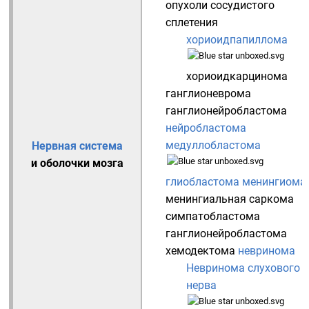
опухоли сосудистого
сплетения
хориоидпапиллома
хориоидкарцинома
ганглионеврома
ганглионейробластома
нейробластома
медуллобластома
Нервная система
и оболочки мозга
глиобластома
менингиома
менингиальная саркома
симпатобластома
ганглионейробластома
хемодектома
невринома
Невринома слухового
нерва