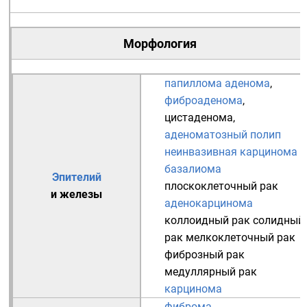
Морфология
папиллома
аденома
,
фиброаденома
,
цистаденома
,
аденоматозный полип
неинвазивная карцинома
базалиома
Эпителий
плоскоклеточный рак
и
железы
аденокарцинома
коллоидный рак
солидный
рак
мелкоклеточный рак
фиброзный рак
медуллярный рак
карцинома
фиброма