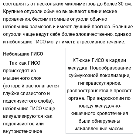
составлять от нескольких миллиметров до более 30 см.
Крупные опухоли обычно вызывают клинические
проявления, бессимптомные опухоли обычно
небольших размеров и имеют лучший прогноз. Большие
опухоли чаще ведут себя более злокачественно, однако
и небольшие ГИСО могут иметь агрессивное течение.
Небольшие ГИСО
КТ-скан ГИСО в кардии
Так как ГИСО
желудка. Новообразование
происходят из
субмукозной локализации,
мышечного слоя
гиперваскулярное,
(который располагается
распространяется в просвет
глубже слизистого и
органа. При эндоскопии по
подслизистого слоёв),
поводу желудочно-
небольшие ГИСО чаще
кишечного кровотечения
визуализируются как
были обнаружены
подслизистое или
изъязвлённые массы.
внутристеночное