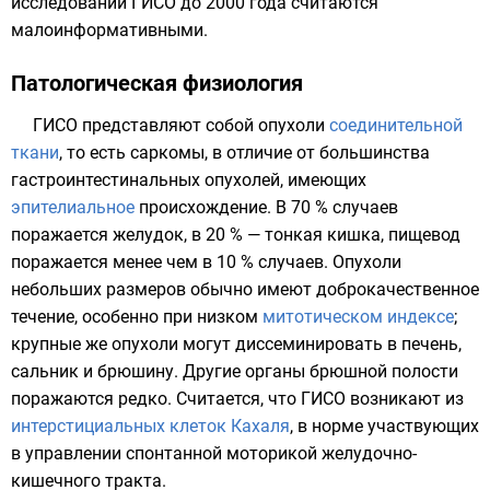
исследований ГИСО до 2000 года считаются
малоинформативными.
Патологическая физиология
ГИСО представляют собой опухоли
соединительной
ткани
, то есть саркомы, в отличие от большинства
гастроинтестинальных опухолей, имеющих
эпителиальное
происхождение. В 70 % случаев
поражается желудок, в 20 % — тонкая кишка,
пищевод
поражается менее чем в 10 % случаев. Опухоли
небольших размеров обычно имеют доброкачественное
течение, особенно при низком
митотическом индексе
;
крупные же опухоли могут диссеминировать в
печень
,
сальник
и
брюшину
. Другие органы брюшной полости
поражаются редко. Считается, что ГИСО возникают из
интерстициальных клеток Кахаля
, в норме участвующих
в управлении спонтанной моторикой желудочно-
кишечного тракта.