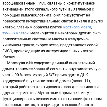
ассоциированные. ГИСО связаны с конститутивной
активацией этого сигнального пути, выявляемой с
помощью
иммуноблотинга
. c-kit присутствует на
поверхности интерстициальных клеток Кахаля и других
клеток, главным образом клеток
костного мозга
,
тучных клеток
,
меланоцитов
и некоторых других. c-kit-
положительные клеточные массы в желудочно-
кишечном тракте, скорее всего, представляют собой
ГИСО, происходящие из интерстициальных клеток
Кахаля.
Молекула c-kit содержит длинный внеклеточный
домен
, трансмембранный сегмент и внутриклеточную
часть. 90 % всех мутаций
KIT
происходит в
ДНК
,
кодирующей внутриклеточный домен (
экзон
11),
который работает как
тирозинкиназа
для активации
других
ферментов
. Мутантные формы c-kit могут
функционировать независимо от активации фактором
стволовых клеток, что приводит к высокой частоте