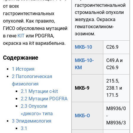
гастроинтестинальной
от всех
стромальной опухоли
гастроинтестинальных
желудка. Окраска
опухолей. Как правило,
гематоксилином-
ГИСО обусловлена
мутацией
эозином.
в гене
KIT
или
PDGFRA
,
окраска на
kit
вариабельна.
МКБ-10
C26.9
Содержание
МКБ-10-
C49.A
и
КМ
C26.9
1
История
2
Патологическая
215.5
,
физиология
МКБ-9
238.1
и
2.1
Мутации c-kit
171.5
2.2
Мутации PDGFRA
2.3
Опухоли
M
8936/0
«дикого» типа
МКБ-О
-
3
Эпидемиология
M
8936/3
3.1