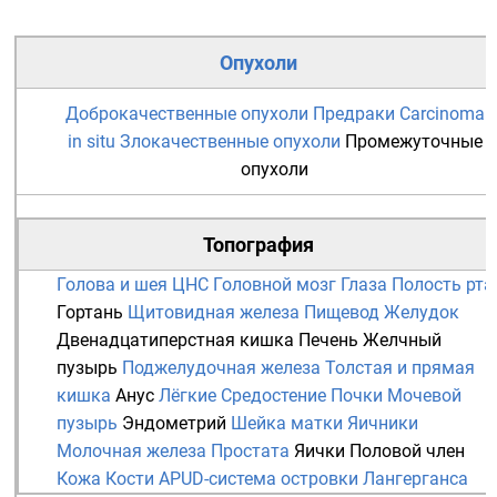
Опухоли
Доброкачественные опухоли
Предраки
Carcinoma
in situ
Злокачественные опухоли
Промежуточные
опухоли
Топография
Голова и шея
ЦНС
Головной мозг
Глаза
Полость рта
Гортань
Щитовидная железа
Пищевод
Желудок
Двенадцатиперстная кишка
Печень
Желчный
пузырь
Поджелудочная железа
Толстая и прямая
кишка
Анус
Лёгкие
Средостение
Почки
Мочевой
пузырь
Эндометрий
Шейка матки
Яичники
Молочная железа
Простата
Яички
Половой член
Кожа
Кости
APUD-система
островки Лангерганса