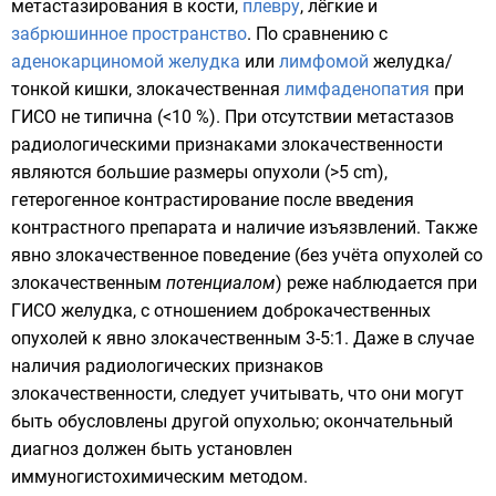
метастазирования в
кости
,
плевру
,
лёгкие
и
забрюшинное пространство
. По сравнению с
аденокарциномой желудка
или
лимфомой
желудка/
тонкой кишки, злокачественная
лимфаденопатия
при
ГИСО не типична (<10 %). При отсутствии метастазов
радиологическими признаками злокачественности
являются большие размеры опухоли (>5 cm),
гетерогенное контрастирование после введения
контрастного препарата и наличие изъязвлений. Также
явно злокачественное поведение (без учёта опухолей со
злокачественным
потенциалом
) реже наблюдается при
ГИСО желудка, с отношением доброкачественных
опухолей к явно злокачественным 3-5:1. Даже в случае
наличия радиологических признаков
злокачественности, следует учитывать, что они могут
быть обусловлены другой опухолью; окончательный
диагноз должен быть установлен
иммуногистохимическим методом.