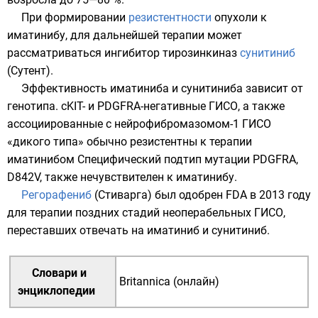
При формировании
резистентности
опухоли к
иматинибу, для дальнейшей терапии может
рассматриваться ингибитор тирозинкиназ
сунитиниб
(Сутент).
Эффективность иматиниба и сунитиниба зависит от
генотипа. cKIT- и PDGFRA-негативные ГИСО, а также
ассоциированные с нейрофибромазомом-1 ГИСО
«дикого типа» обычно резистентны к терапии
иматинибом Специфический подтип мутации PDGFRA,
D842V, также нечувствителен к иматинибу.
Регорафениб
(Стиварга) был одобрен FDA в 2013 году
для терапии поздних стадий неоперабельных ГИСО,
переставших отвечать на иматиниб и сунитиниб.
Словари и
Britannica (онлайн)
энциклопедии