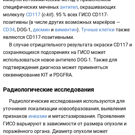
специфических меченых
антител
, окрашивающих
молекулу
CD117
(
c-kit
). 95 % всех ГИСО CD117-
позитивны (в числе других возможных маркёров —
CD34
, DOG-1,
десмин
и
виментин
).
Тучные клетки
также
являются CD117-позитивными.
В случае отрицательного результата окраски CD117 и
сохраняющихся подозрениях на ГИСО может
использоваться новое антитело DOG-1. Также для
подтверждения диагноза может применяться
секвенирование
KIT и PDGFRA.
Радиологические исследования
Радиологические исследования
используются для
уточнения локализации новообразования, выявления
признаков
инвазии
и метастазирования. Проявления
ГИСО варьируют в зависимости от размера опухоли и
поражённого органа. Диаметр опухоли может