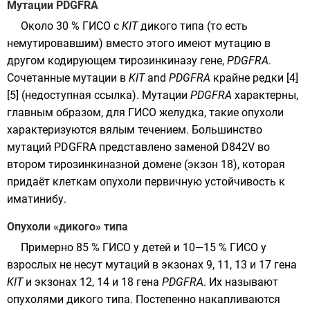
Мутации PDGFRA
Около 30 % ГИСО с
KIT
дикого типа (то есть
немутировавшим) вместо этого имеют мутацию в
другом кодирующем тирозинкиназу гене,
PDGFRA
.
Сочетанные мутации в
KIT
and
PDGFRA
крайне редки
[4]
[5]
(недоступная ссылка)
. Мутации
PDGFRA
характерны,
главным образом, для ГИСО желудка, такие опухоли
характеризуются вялым течением. Большинство
мутаций PDGFRA представлено заменой D842V во
втором тирозинкиназной домене (экзон 18), которая
придаёт клеткам опухоли первичную устойчивость к
иматинибу.
Опухоли «дикого» типа
Примерно 85 % ГИСО у детей и 10—15 % ГИСО у
взрослых не несут мутаций в экзонах 9, 11, 13 и 17 гена
KIT
и экзонах 12, 14 и 18 гена
PDGFRA
. Их называют
опухолями дикого типа. Постепенно накапливаются