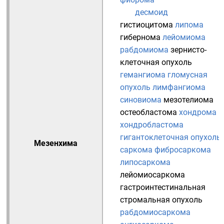
десмоид
гистиоцитома
липома
гибернома
лейомиома
рабдомиома
зернисто-
клеточная опухоль
гемангиома
гломусная
опухоль
лимфангиома
синовиома
мезотелиома
остеобластома
хондрома
хондробластома
гигантоклеточная опухоль
Мезенхима
саркома
фибросаркома
липосаркома
лейомиосаркома
гастроинтестинальная
стромальная опухоль
рабдомиосаркома