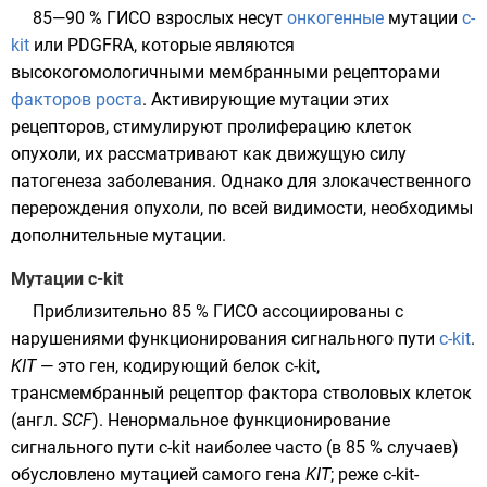
85—90 % ГИСО взрослых несут
онкогенные
мутации
c-
kit
или
PDGFRA
, которые являются
высокогомологичными
мембранными рецепторами
факторов роста
. Активирующие мутации этих
рецепторов, стимулируют
пролиферацию
клеток
опухоли, их рассматривают как движущую силу
патогенеза заболевания. Однако для злокачественного
перерождения опухоли, по всей видимости, необходимы
дополнительные мутации.
Мутации c-kit
Приблизительно 85 % ГИСО ассоциированы с
нарушениями функционирования
сигнального пути
c-kit
.
KIT
— это
ген
, кодирующий
белок
c-kit,
трансмембранный рецептор
фактора стволовых клеток
(
англ.
SCF
). Ненормальное функционирование
сигнального пути c-kit наиболее часто (в 85 % случаев)
обусловлено мутацией самого гена
KIT
; реже с-kit-