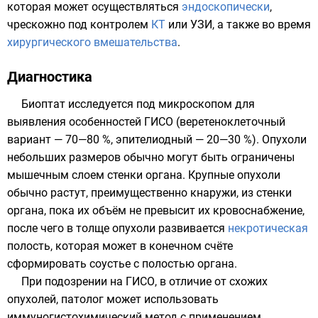
которая может осуществляться
эндоскопически
,
чрескожно под контролем
КТ
или
УЗИ
, а также во время
хирургического вмешательства
.
Диагностика
Биоптат исследуется под
микроскопом
для
выявления особенностей ГИСО (веретеноклеточный
вариант — 70—80 %, эпителиодный — 20—30 %). Опухоли
небольших размеров обычно могут быть ограничены
мышечным слоем стенки органа. Крупные опухоли
обычно растут, преимущественно кнаружи, из стенки
органа, пока их объём не превысит их
кровоснабжение
,
после чего в толще опухоли развивается
некротическая
полость, которая может в конечном счёте
сформировать соустье с полостью органа.
При подозрении на ГИСО, в отличие от схожих
опухолей, патолог может использовать
иммуногистохимический метод
с применением