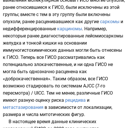
выявления молекулярной основы ГИСО многие опухоли,
ранее относившиеся к ГИСО, были исключены из этой
группы; вместе с тем в эту группу были включены
опухоли, ранее расценивавшиеся как другие
саркомы
и
недифференцированные
карциномы
. Например,
некоторые ранее диагностированные лейомиосаркомы
желудка
и
тонкой кишки
на основании
иммуногистохимических
данных могли быть отнесены
к ГИСО. Теперь все ГИСО рассматривались как
потенциально
злокачественные
, и ни одна ГИСО не
могла быть однозначно расценена как
«доброкачественная». Таким образом, все ГИСО
возможно стадировать по системам AJCC (7-го
пересмотра) / UICC. Тем не менее, различные ГИСО
имеют разную оценку риска
рецидива
и
метастазирования
в зависимости от локализации,
размера и числа
митотических фигур
.
В настоящее время данные клинических