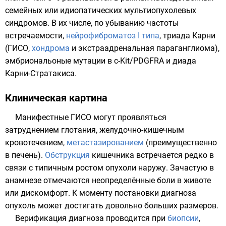
семейных или идиопатических мультиопухолевых
синдромов. В их числе, по убыванию частоты
встречаемости,
нейрофиброматоз I типа
,
триада Карни
(ГИСО,
хондрома
и экстраадренальная
параганглиома
),
эмбриональоные мутации в
c-Kit
/
PDGFRA
и
диада
Карни-Стратакиса
.
Клиническая картина
Манифестные ГИСО могут проявляться
затруднением глотания
,
желудочно-кишечным
кровотечением
,
метастазированием
(преимущественно
в
печень
).
Обструкция
кишечника встречается редко в
связи с типичным ростом опухоли наружу. Зачастую в
анамнезе отмечаются неопределённые боли в животе
или дискомфорт. К моменту постановки диагноза
опухоль может достигать довольно больших размеров.
Верификация диагноза проводится при
биопсии
,