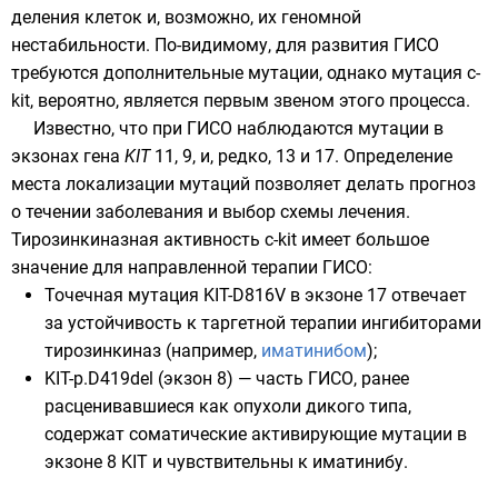
деления клеток и, возможно, их геномной
нестабильности. По-видимому, для развития ГИСО
требуются дополнительные мутации, однако мутация c-
kit, вероятно, является первым звеном этого процесса.
Известно, что при ГИСО наблюдаются мутации в
экзонах гена
KIT
11, 9, и, редко, 13 и 17. Определение
места локализации мутаций позволяет делать прогноз
о течении заболевания и выбор схемы лечения.
Тирозинкиназная активность c-kit имеет большое
значение для направленной терапии ГИСО:
Точечная мутация
KIT-D816V в экзоне 17 отвечает
за устойчивость к таргетной терапии ингибиторами
тирозинкиназ (например,
иматинибом
);
KIT-p.D419del (экзон 8) — часть ГИСО, ранее
расценивавшиеся как опухоли
дикого типа
,
содержат соматические активирующие мутации в
экзоне 8 KIT и чувствительны к иматинибу.