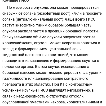
Крупные ГИСО
По мере роста опухоли, она может проецироваться
снаружи от органа (экзофитный рост) и/или в просвете
органа (интралюминальный рост); чаще всего ГИСО
растут экзофитно, таким образом большая часть
опухоли располагается в проекции брюшной полости.
Если увеличение объёма опухоли опережает рост её
кровоснабжения, опухоль может некротизироваться в
толще, с формированием центральной зоны
жидкостной плотности и
кавитацией
, что может
приводить к изъязвлению и формированию соустья с
полостью органа. В этом случае исследование с
бариевой взвесью может демонстрировать газ, уровни
газ/жидкость или депонирование контрастного
препарата в этих областях. При КТ с контрастным
усилением крупные ГИСО выглядят негомогенно, в
связи с неоднородностью структуры опухоли,
обусловленной участками некроза, кровоизлияниями и