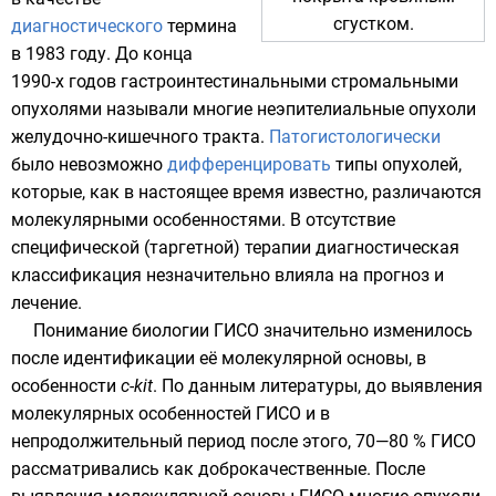
сгустком.
диагностического
термина
в 1983 году. До конца
1990-х годов гастроинтестинальными стромальными
опухолями называли многие неэпителиальные опухоли
желудочно-кишечного тракта.
Патогистологически
было невозможно
дифференцировать
типы опухолей,
которые, как в настоящее время известно, различаются
молекулярными особенностями. В отсутствие
специфической (таргетной) терапии
диагностическая
классификация незначительно влияла на прогноз и
лечение.
Понимание биологии ГИСО значительно изменилось
после идентификации её молекулярной основы, в
особенности
c-kit
. По данным литературы, до выявления
молекулярных особенностей ГИСО и в
непродолжительный период после этого, 70—80 % ГИСО
рассматривались как
доброкачественные
. После