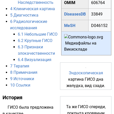
Наследственность
OMIM
606764
4
Клиническая картина
DiseasesDB
33849
5
Диагностика
6
Радиологические
MeSH
D046152
исследования
6.1
Небольшие ГИСО
6.2
Крупные ГИСО
Медиафайлы на
6.3
Признаки
Викискладе
злокачественности
6.4
Визуализация
7
Терапия
8
Примечания
Эндоскопическая
9
Источники
картина ГИСО дна
10
Ссылки
желудка, вид сзади.
История
Та же ГИСО спереди,
ГИСО была предложена
покрыта кровяным
в качестве