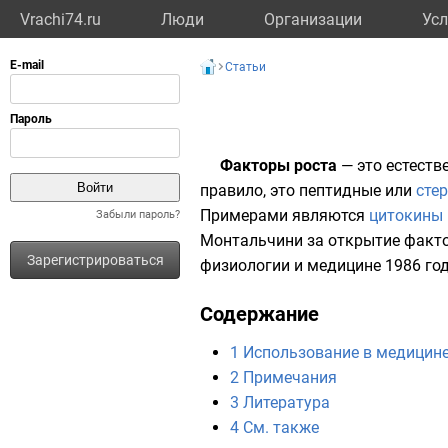
Vrachi74.ru
Люди
Организации
Усл
Статьи
Факторы роста
— это естеств
правило, это
пептидные
или
сте
Примерами являются
цитокины
Забыли пароль?
Монтальчини
за открытие факто
Зарегистрироваться
физиологии и медицине
1986 го
Содержание
1
Использование в медицин
2
Примечания
3
Литература
4
См. также