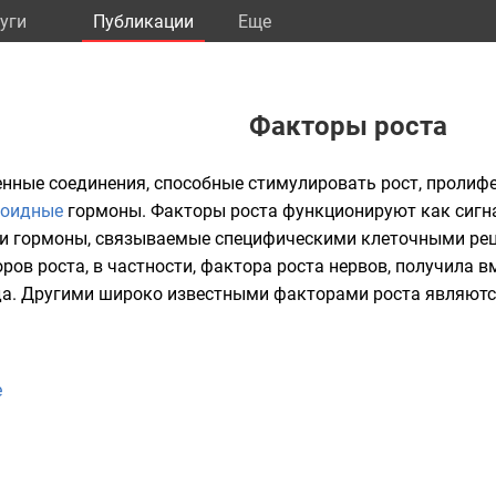
уги
Публикации
Eще
Факторы роста
енные соединения, способные стимулировать рост, проли
роидные
гормоны
. Факторы роста функционируют как сиг
и
гормоны
, связываемые специфическими
клеточными ре
ров роста, в частности,
фактора роста нервов
, получила в
да
. Другими широко известными факторами роста являют
е