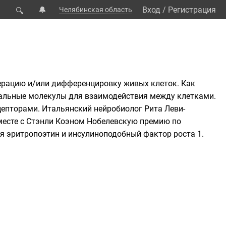
🔔
Вход
/
Регистрация
Челябинская область
🔍
ферацию и/или
дифференцировку
живых клеток. Как
нальные молекулы для взаимодействия между клетками.
цепторами
. Итальянский
нейробиолог
Рита Леви-
месте с
Стэнли Коэном
Нобелевскую премию по
ся
эритропоэтин
и
инсулиноподобный фактор роста 1
.