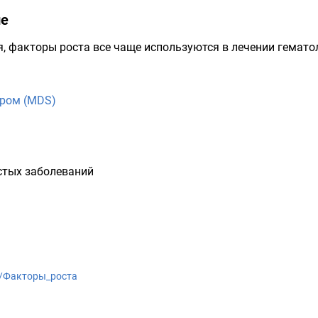
не
я, факторы роста все чаще используются в лечении гемато
дром (MDS)
стых заболеваний
iki/Факторы_роста