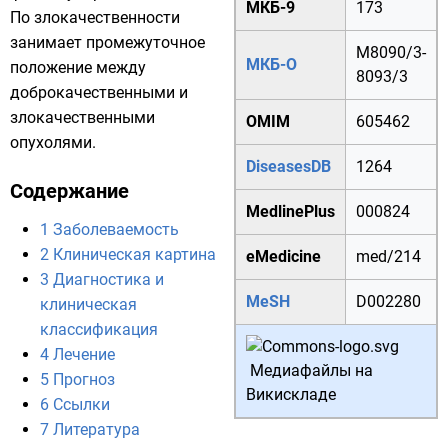
МКБ-9
173
По злокачественности
занимает промежуточное
M
8090/3
-
МКБ-О
положение между
8093/3
доброкачественными и
злокачественными
OMIM
605462
опухолями.
DiseasesDB
1264
Содержание
MedlinePlus
000824
1
Заболеваемость
2
Клиническая картина
eMedicine
med/214
3
Диагностика и
MeSH
D002280
клиническая
классификация
4
Лечение
Медиафайлы на
5
Прогноз
Викискладе
6
Ссылки
7
Литература