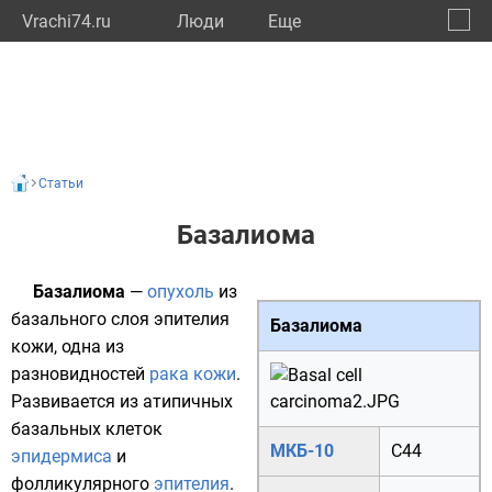
Vrachi74.ru
Люди
Eще
🔔
Челяб
🔍
Статьи
Базалиома
Базалиома
—
опухоль
из
базального слоя
эпителия
Базалиома
кожи, одна из
разновидностей
рака кожи
.
Развивается из атипичных
базальных клеток
МКБ-10
C44
эпидермиса
и
фолликулярного
эпителия
.