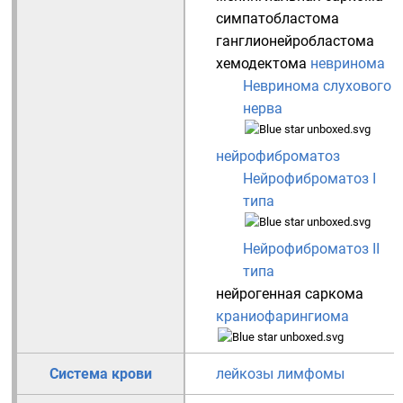
симпатобластома
ганглионейробластома
хемодектома
невринома
Невринома слухового
нерва
нейрофиброматоз
Нейрофиброматоз I
типа
Нейрофиброматоз II
типа
нейрогенная саркома
краниофарингиома
Система крови
лейкозы
лимфомы