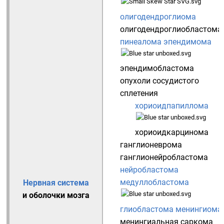
олигодендроглиома
олигодендроглиобластома
пинеалома
эпендимома
эпендимобластома
опухоли сосудистого
сплетения
хориоидпапиллома
хориоидкарцинома
ганглионеврома
ганглионейробластома
нейробластома
медуллобластома
Нервная система
и оболочки мозга
глиобластома
менингиома
менингиальная саркома