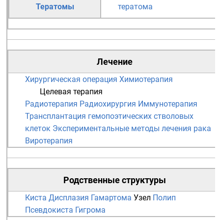
Тератомы
тератома
Лечение
Хирургическая операция
Химиотерапия
Целевая терапия
Радиотерапия
Радиохирургия
Иммунотерапия
Трансплантация гемопоэтических стволовых
клеток
Экспериментальные методы лечения рака
Виротерапия
Родственные структуры
Киста
Дисплазия
Гамартома
Узел
Полип
Псевдокиста
Гигрома