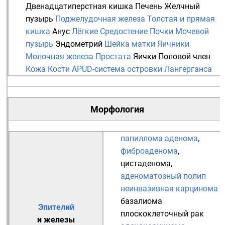
Двенадцатиперстная кишка
Печень
Желчный
пузырь
Поджелудочная железа
Толстая и прямая
кишка
Анус
Лёгкие
Средостение
Почки
Мочевой
пузырь
Эндометрий
Шейка матки
Яичники
Молочная железа
Простата
Яички
Половой член
Кожа
Кости
APUD-система
островки Лангерганса
Морфология
папиллома
аденома
,
фиброаденома
,
цистаденома
,
аденоматозный полип
неинвазивная карцинома
базалиома
Эпителий
плоскоклеточный рак
и
железы