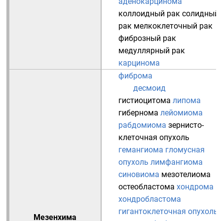
аденокарцинома
коллоидный рак
солидный
рак
мелкоклеточный рак
фиброзный рак
медуллярный рак
карцинома
фиброма
десмоид
гистиоцитома
липома
гибернома
лейомиома
рабдомиома
зернисто-
клеточная опухоль
гемангиома
гломусная
опухоль
лимфангиома
синовиома
мезотелиома
остеобластома
хондрома
хондробластома
гигантоклеточная опухоль
Мезенхима