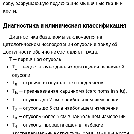
язву, разрушающую подлежащие мышечные ткани и
кости.
Диагностика и клиническая классификация
Диагностика базалиомы заключается на
цитологическом исследовании опухоли и ввиду её
доступности обычно не составляет труда.
T — первичная опухоль
Т
— недостаточно данных для оценки первичной
х
опухоли.
Т
— первичная опухоль не определяется.
0
T
— преинвазивная карцинома (carcinoma in situ).
is
T
— опухоль до 2 см в наибольшем измерении.
1
Т
— опухоль до 5 см в наибольшем измерении.
2
Т
— опухоль более 5 см в наибольшем измерении.
3
Т
— опухоль, прорастающая в глубокие
4
экстрадермальные структуры, хрящ, мышцы, кости.