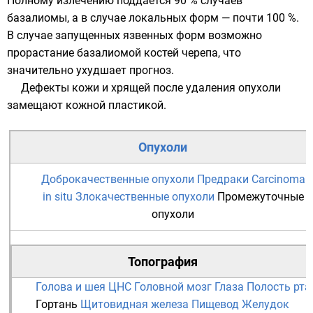
Полному излечению поддаётся 90 % случаев
базалиомы, а в случае локальных форм — почти 100 %.
В случае запущенных язвенных форм возможно
прорастание базалиомой костей черепа, что
значительно ухудшает прогноз.
Дефекты кожи и хрящей после удаления опухоли
замещают кожной пластикой.
Опухоли
Доброкачественные опухоли
Предраки
Carcinoma
in situ
Злокачественные опухоли
Промежуточные
опухоли
Топография
Голова и шея
ЦНС
Головной мозг
Глаза
Полость рта
Гортань
Щитовидная железа
Пищевод
Желудок