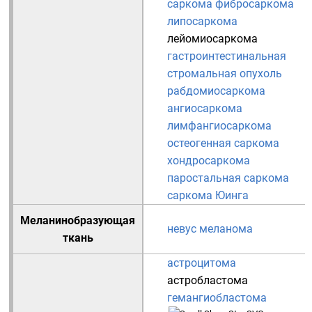
саркома
фибросаркома
липосаркома
лейомиосаркома
гастроинтестинальная
стромальная опухоль
рабдомиосаркома
ангиосаркома
лимфангиосаркома
остеогенная саркома
хондросаркома
паростальная саркома
саркома Юинга
Меланинобразующая
невус
меланома
ткань
астроцитома
астробластома
гемангиобластома