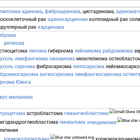
апиллома
аденома
,
фиброаденома
,
цистаденома
,
аденомат
оскоклеточный рак
аденокарцинома
коллоидный рак
сол
дуллярный рак
карцинома
иброма
десмоид
стиоцитома
липома
гибернома
лейомиома
рабдомиома
зе
ухоль
лимфангиома
синовиома
мезотелиома
остеобласто
ухоль
саркома
фибросаркома
липосаркома
лейомиосарк
абдомиосаркома
ангиосаркома
лимфангиосаркома
остеог
ркома Юинга
вус
меланома
троцитома
астробластома
гемангиобластома
игодендроглиобластома
пинеалома
эпендимома
летения
хориоидпапиллома
хориоидкарцином