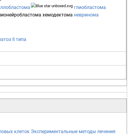
ллобластома
глиобластома
лионейробластома
хемодектома
невринома
тоз II типа
ловых клеток
Экспериментальные методы лечения