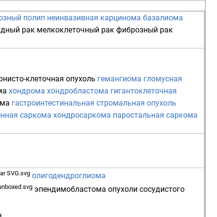
озный полип
неинвазивная карцинома
базалиома
идный рак
мелкоклеточный рак
фиброзный рак
рнисто-клеточная опухоль
гемангиома
гломусная
ма
хондрома
хондробластома
гигантоклеточная
ома
гастроинтестинальная стромальная опухоль
енная саркома
хондросаркома
паростальная саркома
олигодендроглиома
эпендимобластома
опухоли сосудистого
а