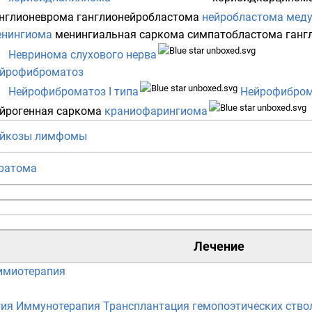
нглионеврома
ганглионейробластома
нейробластома
меду
енингиома
менингиальная саркома
симпатобластома
ганг
Невринома слухового нерва
ейрофиброматоз
Нейрофиброматоз I типа
Нейрофиброма
йрогенная саркома
краниофарингиома
ейкозы
лимфомы
ратома
Лечение
имиотерапия
гия
Иммунотерапия
Трансплантация гемопоэтических ство