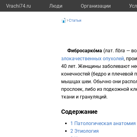
Vrachi74.ru
Люди
Организации
Усл
Статьи
Фибросаркóма
(
лат.
fibra
— во
злокачественных опухолей
, про
40 лет. Женщины заболевают н
конечностей (
бедро
и
плечевой 
мышцах шеи. Обычно они распо
прослоек, либо из
подкожной кл
ткани и грануляций.
Содержание
1
Патологическая анатомия
2
Этиология