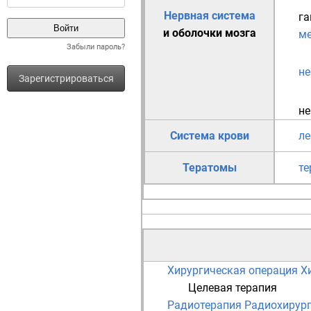
Нервная система
га
и оболочки мозга
м
Забыли пароль?
н
Зарегистрироваться
не
Система крови
л
Тератомы
те
Хирургическая операция
Х
Целевая терапия
Радиотерапия
Радиохирур