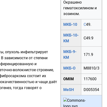
Окрашено
гематоксилином и
эозином.
МКБ-10
C
49.
МКБ-10-
C49.9
КМ
МКБ-9-
ты, опухоль инфильтрирует
171.9
КМ
 В зависимости от степени
фференцированную и
МКБ-О
M
8810/3
очно-волокнистое строение,
фибросаркома состоит их
OMIM
117600
локачественностью и чаще даёт
енез, тогда говорят о
MeSH
D005354