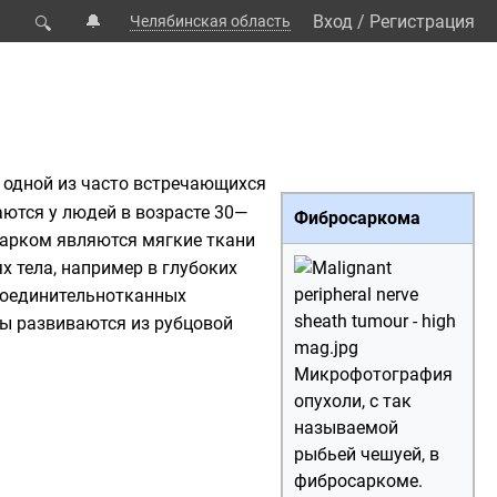
🔔
Вход
/
Регистрация
Челябинская область
🔍
 одной из часто встречающихся
аются у людей в возрасте 30—
Фибросаркома
арком являются мягкие ткани
х тела, например в глубоких
соединительнотканных
мы развиваются из рубцовой
Микрофотография
опухоли, с так
называемой
рыбьей чешуей, в
фибросаркоме.