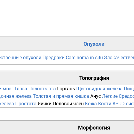
Опухоли
ственные опухоли
Предраки
Carcinoma in situ
Злокачестве
Топография
й мозг
Глаза
Полость рта
Гортань
Щитовидная железа
Пищ
очная железа
Толстая и прямая кишка
Анус
Лёгкие
Средо
железа
Простата
Яички
Половой член
Кожа
Кости
APUD-сис
Морфология