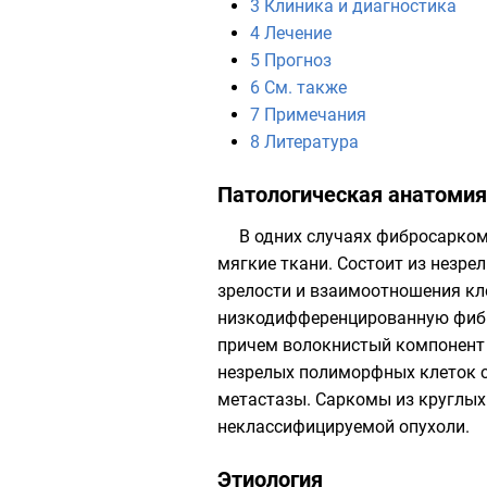
3
Клиника и диагностика
4
Лечение
5
Прогноз
6
См. также
7
Примечания
8
Литература
Патологическая анатомия
В одних случаях фибросаркома
мягкие ткани. Состоит из незре
зрелости и взаимоотношения к
низкодифференцированную фибр
причем волокнистый компонент
незрелых полиморфных клеток с
метастазы. Саркомы из круглых
неклассифицируемой опухоли.
Этиология