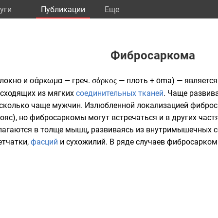
уги
Публикации
Eще
Фибросаркома
локно и σάρκωμα —
греч.
σάρκος
— плоть + ōma) — является
исходящих из мягких
соединительных тканей
. Чаще развив
есколько чаще мужчин. Излюбленной локализацией фиброс
пояс
), но фибросаркомы могут встречаться и в других частя
лагаются в толще мышц, развиваясь из внутримышечных 
етчатки
,
фасций
и
сухожилий
. В ряде случаев фибросарко