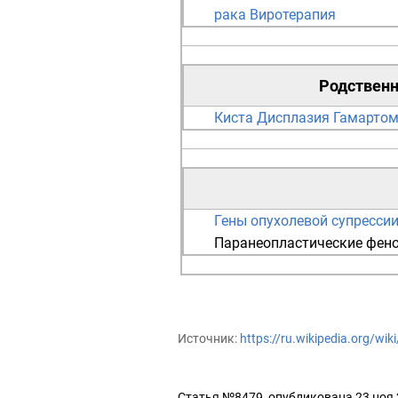
рака
Виротерапия
Родствен
Киста
Дисплазия
Гамарто
Гены опухолевой супресси
Паранеопластические фен
Источник:
https://ru.wikipedia.org/w
Статья №8479, опубликована 23 ноя