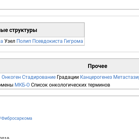
ные структуры
ма
Узел
Полип
Псевдокиста
Гигрома
Прочее
и
Онкоген
Стадирование
Градации
Канцерогенез
Метастази
омены
МКБ-О
Список онкологических терминов
iki/Фибросаркома
 2019