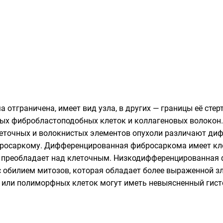
 отграничена, имеет вид узла, в других — границы её стер
лых фибробластоподобных клеток и коллагеновых волокон.
леточных и волокнистых элементов опухоли различают ди
осаркому. Дифференцированная фибросаркома имеет клет
 преобладает над клеточным. Низкодифференцированная 
 обилием митозов, которая обладает более выраженной з
 или полиморфных клеток могут иметь невыясненный гистог