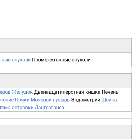
нные опухоли
Промежуточные опухоли
евод
Желудок
Двенадцатиперстная кишка
Печень
стение
Почки
Мочевой пузырь
Эндометрий
Шейка
тема
островки Лангерганса