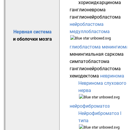
хориоидкарцинома
ганглионеврома
ганглионейробластома
нейробластома
медуллобластома
Нервная система
и оболочки мозга
глиобластома
менингиома
менингиальная саркома
симпатобластома
ганглионейробластома
хемодектома
невринома
Невринома слухового
нерва
нейрофиброматоз
Нейрофиброматоз I
типа