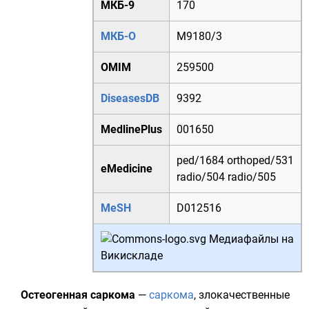
МКБ-9
170
МКБ-О
M
9180/3
OMIM
259500
DiseasesDB
9392
MedlinePlus
001650
ped/1684
orthoped/531
eMedicine
radio/504
radio/505
MeSH
D012516
Медиафайлы на
Викискладе
Остеогенная саркома
—
саркома
, злокачественные