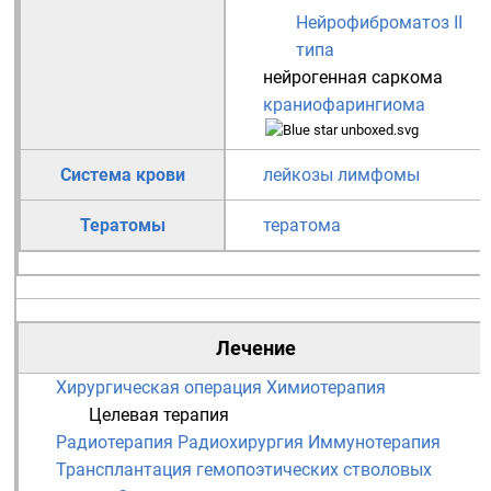
Нейрофиброматоз II
типа
нейрогенная саркома
краниофарингиома
Система крови
лейкозы
лимфомы
Тератомы
тератома
Лечение
Хирургическая операция
Химиотерапия
Целевая терапия
Радиотерапия
Радиохирургия
Иммунотерапия
Трансплантация гемопоэтических стволовых