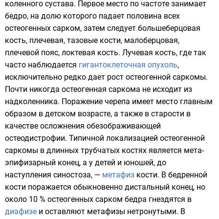
коленного сустава. Первое место по частоте занимает
бедро
, на долю которого падает половина всех
остеогенных сарком, затем следует большеберцовая
кость, плечевая, тазовые кости, малоберцовая,
плечевой пояс, локтевая кость. Лучевая кость, где так
часто наблюдается
гигантоклеточная опухоль
,
исключительно редко дает рост остеогенной саркомы.
Почти никогда остеогенная саркома не исходит из
надколенника. Поражение черепа имеет место главным
образом в детском возрасте, а также в старости в
качестве осложнения обезображивающей
остеодистрофии. Типичной локализацией остеогенной
саркомы в длинных трубчатых костях является мета-
эпифизарный конец, а у детей и юношей, до
наступления синостоза, —
метафиз
кости. В бедренной
кости поражается обыкновенно дистальный конец, но
около 10 % остеогенных сарком бедра гнездятся в
диафизе
и оставляют метафизы нетронутыми. В