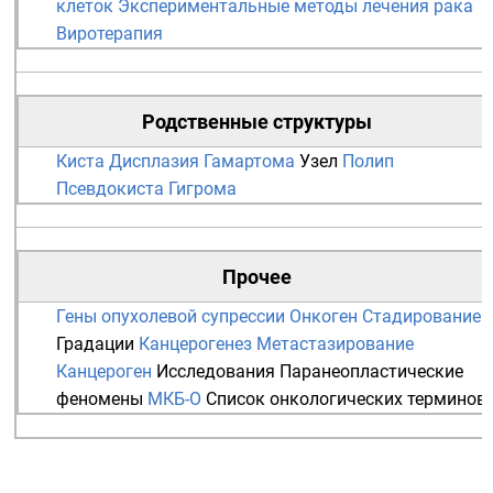
клеток
Экспериментальные методы лечения рака
Виротерапия
Родственные структуры
Киста
Дисплазия
Гамартома
Узел
Полип
Псевдокиста
Гигрома
Прочее
Гены опухолевой супрессии
Онкоген
Стадирование
Градации
Канцерогенез
Метастазирование
Канцероген
Исследования
Паранеопластические
феномены
МКБ-О
Список онкологических терминов