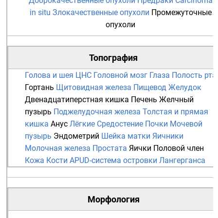
Доброкачественные опухоли
Предраки
Carcinoma
in situ
Злокачественные опухоли
Промежуточные
опухоли
Топография
Голова и шея
ЦНС
Головной мозг
Глаза
Полость рта
Гортань
Щитовидная железа
Пищевод
Желудок
Двенадцатиперстная кишка
Печень
Желчный
пузырь
Поджелудочная железа
Толстая и прямая
кишка
Анус
Лёгкие
Средостение
Почки
Мочевой
пузырь
Эндометрий
Шейка матки
Яичники
Молочная железа
Простата
Яички
Половой член
Кожа
Кости
APUD-система
островки Лангерганса
Морфология