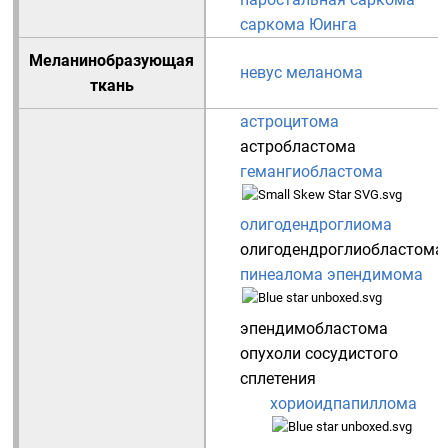
саркома Юинга
Меланинобразующая
невус
меланома
ткань
астроцитома
астробластома
гемангиобластома
олигодендроглиома
олигодендроглиобластома
пинеалома
эпендимома
эпендимобластома
опухоли сосудистого
сплетения
хориоидпапиллома