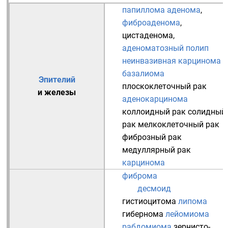
папиллома
аденома
,
фиброаденома
,
цистаденома
,
аденоматозный полип
неинвазивная карцинома
базалиома
Эпителий
плоскоклеточный рак
и
железы
аденокарцинома
коллоидный рак
солидный
рак
мелкоклеточный рак
фиброзный рак
медуллярный рак
карцинома
фиброма
десмоид
гистиоцитома
липома
гибернома
лейомиома
рабдомиома
зернисто-