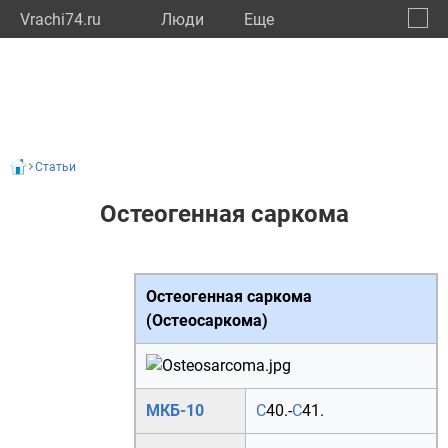
Vrachi74.ru
Люди
Eще
🔔
Челяб
🔍
Статьи
Остеогенная саркома
Остеогенная саркома
(Остеосаркома)
МКБ-10
C
40.
-
C
41.