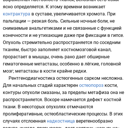
ясно определяется. К этому времени возникает
контрактура
в суставе, увеличивается хромота. При
пальпации — резкая боль. Сильные ночные боли, не
снимаемые анальгетиками и не связанные с функцией
конечности и не утихающие даже при фиксации в гипсе.
Опухоль стремительно распространяется по соседним
тканям, быстро заполняет костномозговой канал,
прорастает в мышцы, очень рано дает обширные
гематогенные метастазы, особенно в лёгкие, головной
мозг; метастазы в кости крайне редки.
Рентгенодиагностика
остеогенных сарком несложна.
Для начальных стадий характерен
остеопороз
кости,
контуры опухоли смазаны, за пределы метафиза она не
распространяется. Вскоре намечается дефект костной
ткани. В некоторых опухолях отмечаются
пролиферативные, остеобластические процессы. В этих
случаях отслоенная
надкостница
веретенообразно