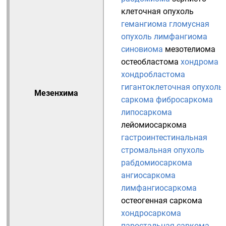
клеточная опухоль
гемангиома
гломусная
опухоль
лимфангиома
синовиома
мезотелиома
остеобластома
хондрома
хондробластома
гигантоклеточная опухоль
Мезенхима
саркома
фибросаркома
липосаркома
лейомиосаркома
гастроинтестинальная
стромальная опухоль
рабдомиосаркома
ангиосаркома
лимфангиосаркома
остеогенная саркома
хондросаркома
паростальная саркома