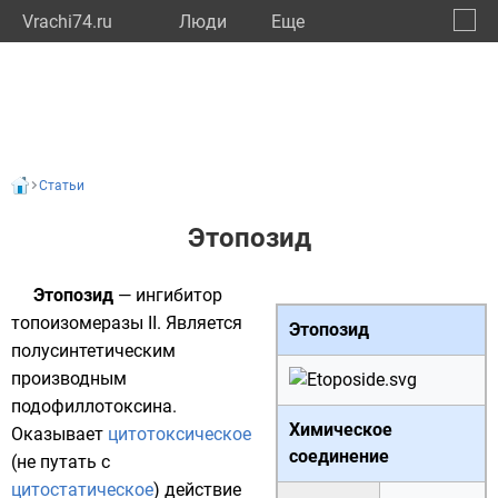
Vrachi74.ru
Люди
Eще
🔔
Челяб
🔍
Статьи
Этопозид
Этопозид
—
ингибитор
топоизомеразы II. Является
Этопозид
полусинтетическим
производным
подофиллотоксина.
Химическое
Оказывает
цитотоксическое
соединение
(не путать с
цитостатическое
) действие