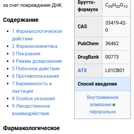
Брутто-
C
H
O
за счет повреждения ДНК.
29
32
13
формула
Содержание
33419-42-
CAS
0
1
Фармакологическое
действие
PubChem
36462
2
Фармакокинетика
3
Показания
DrugBank
00773
4
Режим дозирования
5
Побочное действие
АТХ
L01CB01
6
Противопоказания
7
Беременность и
Способ введения
лактация
Внутривенное
8
Особые указания
вливание
и
9
Лекарственное
перорально
взаимодействие
Фармакологическое