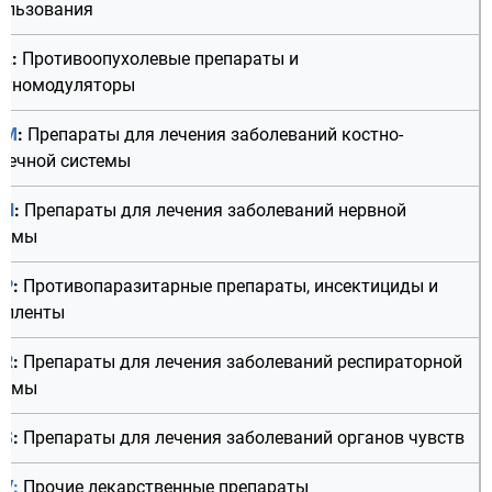
ользования
 L
:
Противоопухолевые препараты и
уномодуляторы
 M
:
Препараты для лечения заболеваний костно-
ечной системы
 N
:
Препараты для лечения заболеваний нервной
темы
 P
:
Противопаразитарные препараты, инсектициды и
елленты
 R
:
Препараты для лечения заболеваний респираторной
темы
 S
:
Препараты для лечения заболеваний органов чувств
 V:
Прочие лекарственные препараты