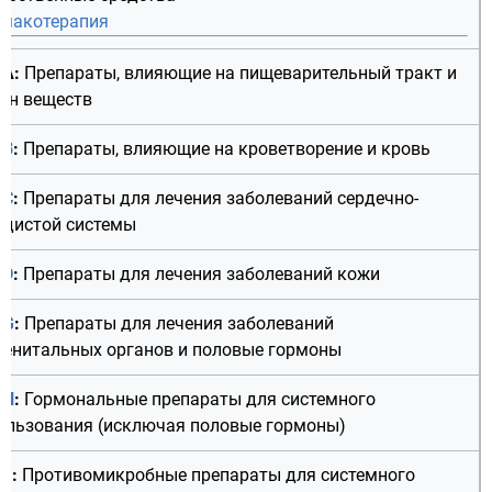
макотерапия
 A
:
Препараты, влияющие на пищеварительный тракт и
ен веществ
 B
:
Препараты, влияющие на кроветворение и кровь
 C
:
Препараты для лечения заболеваний сердечно-
удистой системы
 D
:
Препараты для лечения заболеваний кожи
 G
:
Препараты для лечения заболеваний
генитальных органов и половые гормоны
 H
:
Гормональные препараты для системного
ользования (исключая половые гормоны)
 J
:
Противомикробные препараты для системного