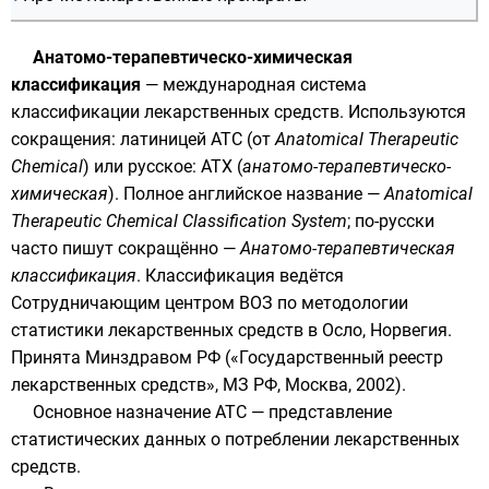
Анатомо-терапевтическо-химическая
классификация
— международная система
классификации
лекарственных средств
. Используются
сокращения: латиницей АТС (от
Anatomical Therapeutic
Chemical
) или русское: АТХ (
анатомо-терапевтическо-
химическая
). Полное английское название —
Anatomical
Therapeutic Chemical Classification System
; по-русски
часто пишут сокращённо —
Анатомо-терапевтическая
классификация
. Классификация ведётся
Сотрудничающим центром
ВОЗ
по методологии
статистики лекарственных средств в
Осло
,
Норвегия
.
Принята
Минздравом
РФ («Государственный реестр
лекарственных средств», МЗ РФ, Москва, 2002).
Основное назначение ATC — представление
статистических
данных о потреблении лекарственных
средств.