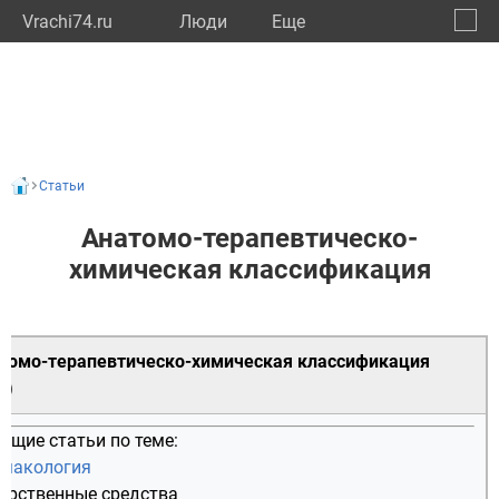
Vrachi74.ru
Люди
Eще
🔔
Челяб
🔍
Статьи
Анатомо-терапевтическо-
химическая классификация
томо-терапевтическо-химическая классификация
Х)
бщие статьи по теме:
макология
арственные средства