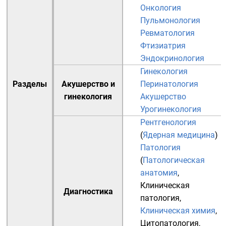
Онкология
Пульмонология
Ревматология
Фтизиатрия
Эндокринология
Гинекология
Разделы
Акушерство и
Перинатология
гинекология
Акушерство
Урогинекология
Рентгенология
(
Ядерная медицина
)
Патология
(
Патологическая
анатомия
,
Клиническая
Диагностика
патология
,
Клиническая химия
,
Цитопатология
,