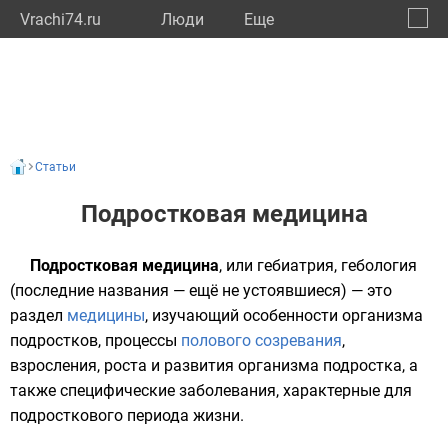
Vrachi74.ru
Люди
Eще
🔔
Челяб
🔍
Статьи
Подростковая медицина
Подростковая медицина
, или гебиатрия, гебология
(последние названия — ещё не устоявшиеся) — это
раздел
медицины
, изучающий особенности
организма
подростков
, процессы
полового созревания
,
взросления, роста и развития организма подростка, а
также специфические
заболевания
, характерные для
подросткового периода жизни.