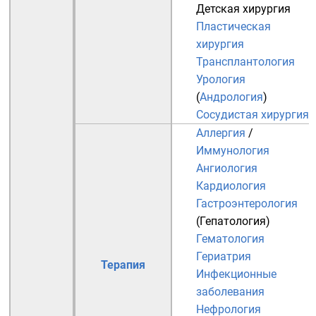
Детская хирургия
Пластическая
хирургия
Трансплантология
Урология
(
Андрология
)
Сосудистая хирургия
Аллергия
/
Иммунология
Ангиология
Кардиология
Гастроэнтерология
(
Гепатология
)
Гематология
Гериатрия
Терапия
Инфекционные
заболевания
Нефрология