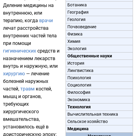
Деление медицины на
Ботаника
География
внутреннюю, или
Геология
терапию
, когда
врачи
Почвоведение
лечат расстройства
Физика
внутренних частей тела
Химия
при помощи
Экология
гигиенических
средств и
Общественные науки
назначением лекарств
История
внутрь и наружную, или
Лингвистика
хирургию
— лечение
Психология
болезней наружных
Социология
частей,
травм
костей,
Философия
мышц и органов,
Экономика
требующих
Технология
хирургического
Вычислительная техника
вмешательства,
Сельское хозяйство
установилось ещё в
Медицина
доисторическую эпоху
;