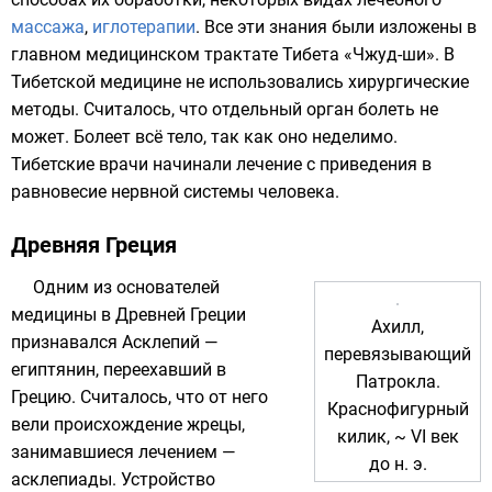
массажа
,
иглотерапии
. Все эти знания были изложены в
главном медицинском
трактате
Тибета «
Чжуд-ши
». В
Тибетской медицине не использовались хирургические
методы. Считалось, что отдельный
орган
болеть не
может. Болеет всё тело, так как оно неделимо.
Тибетские врачи начинали лечение с приведения в
равновесие нервной системы человека.
Древняя Греция
Одним из основателей
медицины в
Древней Греции
Ахилл
,
признавался
Асклепий
—
перевязывающий
египтянин, переехавший в
Патрокла
.
Грецию. Считалось, что от него
Краснофигурный
вели происхождение жрецы,
килик
, ~
VI век
занимавшиеся лечением —
до н. э.
асклепиады
. Устройство