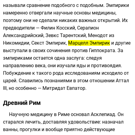
называли сравнение подобного с подобным. Эмпирики
намеренно отвергали научные основы медицины,
поэтому они не сделали никаких важных открытий. Их
предводители —
Филин Косский
,
Серапион
Александрийский
,
Зевкс Тарентский
,
Менодот из
Никомидии
,
Секст Эмпирик
,
Марцелл Эмпирик
и другие
выступали в своих сочинения против Гиппократа. За
эмпириками остается одна заслуга: следуя
направлению века, они изучали яды и противоядия.
Побуждение к такого рода исследованиям исходило от
царей. Славились познаниями в этом отношении
Аттал
III
, но особенно —
Митридат Евпатор
.
Древний Рим
Научную медицину в Риме основал
Асклепиад
. Он
старался лечить, доставляя удовольствие: назначал
ванны, прогулки и вообще приятно действующие