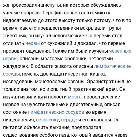
же происходили
диспуты
, на которых обсуждались
учёные вопросы.
Герофил
возвел анатомию на
недосягаемую до этого высоту только потому, что в то
время, как его предшественники вскрывали трупы
животных, он изучал человеческие. Он первый стал
отличать
нервы
от
сухожилий
и доказал, что первые
проводят
ощущения
. Также им были изучены
черепные
нервы
, описаны
мозговые оболочки
,
четвёртый
желудочек
. В области живота описаны
лимфатические
сосуды
,
печень
,
двенадцатиперстная кишка
,
исследованы
мочеполовые органы
.
Эразистрат
был не
только анатом, но и опытный практический врач. Он
изучал извилины и полости
мозга
, провел деление
нервов на чувствительные и двигательные, описал
состояние
лимфатических сосудов
во время
пищеварения
,
селезёнку
,
сердце
и его
клапаны
. Он
пытался объяснить
дыхание
, предполагая
существование особого
газа
, который вводится через