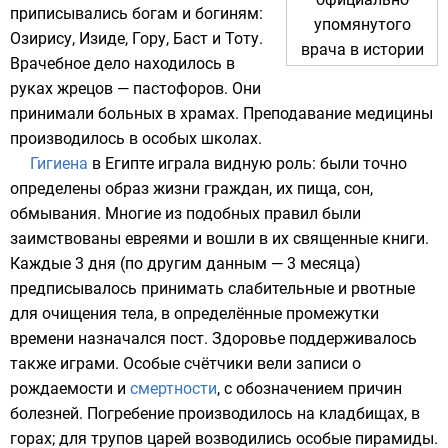
приписывались богам и богиням:
упомянутого
Озирису
,
Изиде
,
Гору
,
Баст
и
Тоту
.
врача в истории
Врачебное дело находилось в
руках жрецов —
пастофоров
. Они
принимали больных в храмах. Преподавание медицины
производилось в особых школах.
Гигиена
в Египте играла видную роль: были точно
определены образ жизни граждан, их пища, сон,
обмывания. Многие из подобных правил были
заимствованы
евреями
и вошли в их священные книги.
Каждые 3 дня (по другим данным — 3 месяца)
предписывалось принимать
слабительные
и рвотные
для очищения тела, в определённые промежутки
времени назначался
пост
. Здоровье поддерживалось
также играми. Особые счётчики вели записи о
рождаемости
и
смертности
, с обозначением причин
болезней. Погребение производилось на кладбищах, в
горах; для трупов царей возводились особые
пирамиды
.