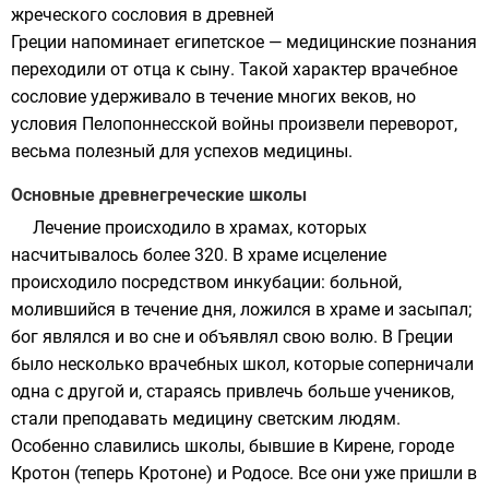
жреческого сословия в древней
Греции напоминает египетское — медицинские познания
переходили от отца к сыну. Такой характер врачебное
сословие удерживало в течение многих веков, но
условия
Пелопоннесской войны
произвели переворот,
весьма полезный для успехов медицины.
Основные древнегреческие школы
Лечение происходило в храмах, которых
насчитывалось более 320. В храме исцеление
происходило посредством
инкубации
: больной,
молившийся в течение дня, ложился в храме и засыпал;
бог являлся и во сне и объявлял свою волю. В Греции
было несколько врачебных
школ
, которые соперничали
одна с другой и, стараясь привлечь больше учеников,
стали преподавать медицину светским людям.
Особенно славились школы, бывшие в
Кирене
, городе
Кротон (теперь
Кротоне
) и
Родосе
. Все они уже пришли в