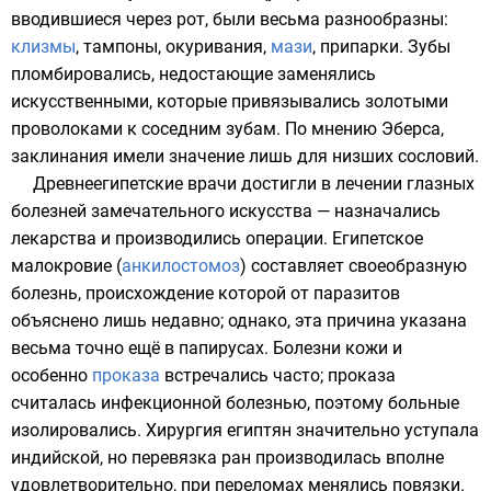
вводившиеся через рот, были весьма разнообразны:
клизмы
,
тампоны
, окуривания,
мази
, припарки. Зубы
пломбировались, недостающие заменялись
искусственными, которые привязывались золотыми
проволоками к соседним зубам. По мнению
Эберса
,
заклинания имели значение лишь для низших сословий.
Древнеегипетские врачи достигли в лечении глазных
болезней замечательного искусства — назначались
лекарства и производились операции. Египетское
малокровие (
анкилостомоз
) составляет своеобразную
болезнь, происхождение которой от паразитов
объяснено лишь недавно; однако, эта причина указана
весьма точно ещё в
папирусах
. Болезни кожи и
особенно
проказа
встречались часто; проказа
считалась инфекционной болезнью, поэтому больные
изолировались. Хирургия египтян значительно уступала
индийской, но перевязка ран производилась вполне
удовлетворительно, при переломах менялись повязки.