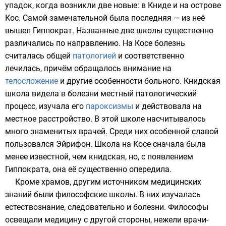
упадок, когда возникли две новые: в
Книде
и на
острове
Кос
. Самой замечательной была последняя — из неё
вышел
Гиппократ
. Названные две школы существенно
различались по направлению. На Косе болезнь
считалась общей
патологией
и соответственно
лечилась, причём обращалось внимание на
телосложение
и другие особенности больного. Книдская
школа видела в болезни местный патологический
процесс, изучала его
пароксизмы
и действовала на
местное расстройство. В этой школе насчитывалось
много знаменитых врачей. Среди них особенной славой
пользовался Эйрифон. Школа на Косе сначала была
менее известной, чем книдская, но, с появлением
Гиппократа, она её существенно опередила.
Кроме храмов, другим источником медицинских
знаний были философские школы. В них изучалась
естествознание
, следовательно и болезни. Философы
освещали медицину с другой стороны, нежели врачи-