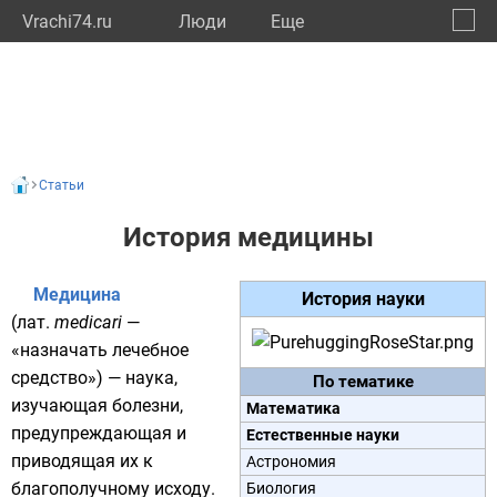
Vrachi74.ru
Люди
Eще
🔔
Челяб
🔍
Статьи
История медицины
Медицина
История науки
(
лат.
medicari
—
«назначать лечебное
средство») — наука,
По тематике
изучающая болезни,
Математика
предупреждающая и
Естественные науки
приводящая их к
Астрономия
благополучному исходу.
Биология