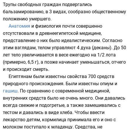
Трупы свободных граждан подвергались
бальзамированию
, в 3 видах, сообразно общественному
положению умершего.
Анатомия
и
физиология
почти совершенно
отсутствовали в древнеегипетской медицине,
представление о них было
идеалистическим
. Согласно
этим взглядам, телом управляют 4 духа (деканы). До 50
лет тело увеличивается в весе ежегодно на 1/2
лота
(примерно, 6,5 г), а позже начинает уменьшаться, отчего
и происходит смерть.
Египтянам были известны свойства 700 средств
природного происхождения. Были известны
опиум
и
гашиш
. По сравнению с современной медициной,
внутренних средств было не очень много. Они давались
всегда свежие и подогретые, а также замешивались с
тестом и давались в виде хлеба. Чтобы ввести
лекарство детям, кормилица принимала его и оно с
молоком поступало к младенцу. Средства, не