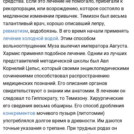
средства. Если это лечение не помогало, прибегали к
рекорпорации, или возрождению, которое состояло в
медленном изменении привычек. Темизон был весьма
талантливый врач, хорошо описавший лепру,
ревматизм
,
водобоязнь
. В его время начали применять
лечение холодной водой
. Этим способом
вольноотпущенник
Муза вылечил императора
Августа
.
Хармис применял подобное лечение. Одним из лучших
представителей методической школы был
Авл
Корнелий Цельс
, который своими энциклопедическими
сочинениями способствовал распространению
медицинских познаний. Его описания органов
свидетельствуют о знании им анатомии. В лечении он
следовал то Гиппократу, то Темизону. Хирургические
его сведения весьма обширны. Его способ дробления
конкрементов
мочевого пузыря
(литотомии)
употреблялся долгое время в древности. Им даются
точные указания о трепане. При трудных родах он