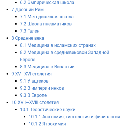
6.2
Эмпирическая школа
7
Древний Рим
7.1
Методическая школа
7.2
Школа пневматиков
7.3
Гален
8
Средние века
8.1
Медицина в исламских странах
8.2
Медицина в средневековой Западной
Европе
8.3
Медицина в Византии
9
XV—XVI столетия
9.1
У ацтеков
9.2
В империи инков
9.3
В Европе
10
XVII—XVIII столетия
10.1
Теоретические науки
10.1.1
Анатомия, гистология и физиология
10.1.2
Ятрохимия