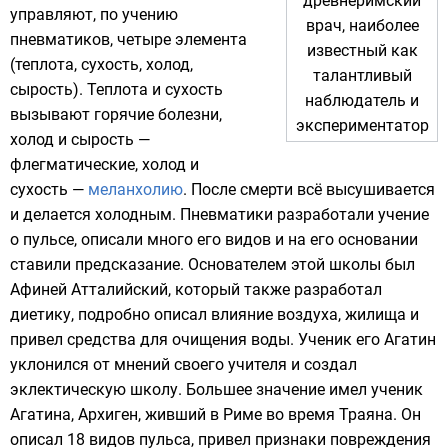
древнеримский
управляют, по учению
врач, наиболее
пневматиков, четыре элемента
известный как
(теплота, сухость, холод,
талантливый
сырость). Теплота и сухость
наблюдатель и
вызывают горячие болезни,
экспериментатор
холод и сырость —
флегматические, холод и
сухость —
меланхолию
. После смерти всё высушивается
и делается холодным. Пневматики разработали учение
о
пульсе
, описали много его видов и на его основании
ставили предсказание. Основателем этой школы был
Афиней Атталийский
, который также разработал
диетику, подробно описал влияние воздуха, жилища и
привел средства для очищения воды. Ученик его
Агатин
уклонился от мнений своего учителя и создал
эклектическую школу. Большее значение имел ученик
Агатина,
Архиген
, живший в Риме во время
Траяна
. Он
описал 18 видов пульса, привел признаки повреждения