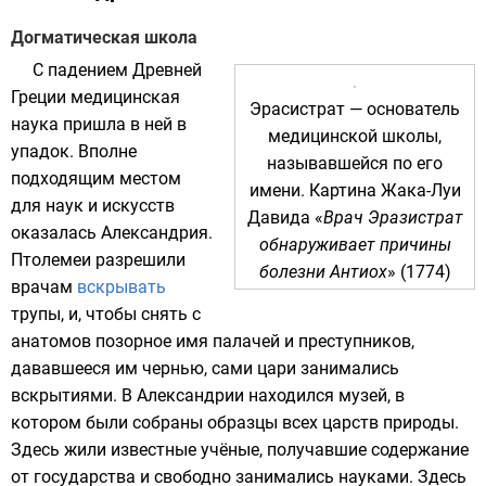
Догматическая школа
С падением Древней
Греции медицинская
Эрасистрат — основатель
наука пришла в ней в
медицинской школы,
упадок. Вполне
называвшейся по его
подходящим местом
имени. Картина
Жака-Луи
для наук и искусств
Давида
«
Врач Эразистрат
оказалась
Александрия
.
обнаруживает причины
Птолемеи
разрешили
болезни
Антиох
» (
1774
)
врачам
вскрывать
трупы, и, чтобы снять с
анатомов позорное имя палачей и преступников,
дававшееся им чернью, сами цари занимались
вскрытиями. В Александрии находился музей, в
котором были собраны образцы всех
царств природы
.
Здесь жили известные учёные, получавшие содержание
от государства и свободно занимались науками. Здесь