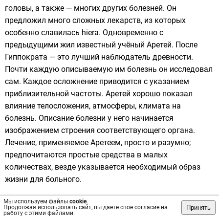
головы, а также — многих других болезней. Он
предложил много сложных лекарств, из которых
особенно славилась hiera. Одновременно с
предыдущими жил известный учёный
Аретей
. После
Гиппократа — это лучший наблюдатель древности.
Почти каждую описываемую им болезнь он исследовал
сам. Каждое осложнение приводится с указанием
приблизительной частоты. Аретей хорошо показал
влияние телосложения, атмосферы, климата на
болезнь. Описание болезни у него начинается
изображением строения соответствующего органа.
Лечение, применяемое Аретеем, просто и разумно;
предпочитаются простые средства в малых
количествах, везде указывается необходимый образ
жизни для больного.
Гален
Мы используем файлы
cookie
.
Принять
Продолжая использовать сайт, вы даете свое согласие на
Наиболее известным
работу с этими файлами.