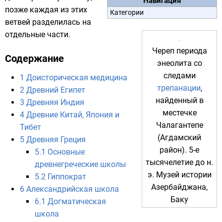
Навигация
позже каждая из этих
Категории
ветвей разделилась на
отдельные части.
Череп
периода
Содержание
энеолита
со
следами
1
Доисторическая медицина
трепанации
,
2
Древний Египет
найденный в
3
Древняя Индия
местечке
4
Древние Китай, Япония и
Чалагантепе
Тибет
(
Агдамский
5
Древняя Греция
район
).
5-е
5.1
Основные
тысячелетие до н.
древнегреческие школы
э.
Музей истории
5.2
Гиппократ
Азербайджана
,
6
Александрийская школа
Баку
6.1
Догматическая
школа