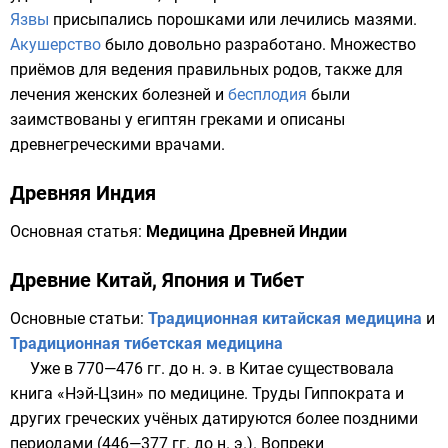
Язвы
присыпались порошками или лечились мазями.
Акушерство
было довольно разработано. Множество
приёмов для ведения правильных родов, также для
лечения женских болезней и
бесплодия
были
заимствованы у египтян греками и описаны
древнегреческими врачами.
Древняя Индия
Основная статья:
Медицина Древней Индии
Древние Китай, Япония и Тибет
Основные статьи:
Традиционная китайская медицина
и
Традиционная тибетская медицина
Уже в
770
—
476 гг. до н. э.
в
Китае
существовала
книга «Нэй-Цзин» по медицине. Труды Гиппократа и
других греческих учёных датируются более поздними
периодами (446—
377 гг. до н. э.
). Вопреки