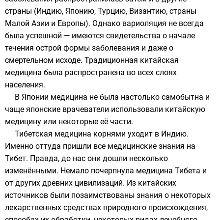
страны (
Индию
,
Японию
,
Турцию
,
Византию
, страны
Малой Азии
и
Европы
). Однако вариоляция не всегда
была успешной — имеются свидетельства о начале
течения острой формы заболевания и даже о
смертельном исходе. Традиционная китайская
медицина была распространена во всех слоях
населения.
В Японии медицина не была настолько самобытна и
чаще японские врачеватели использовали китайскую
медицину или некоторые её части.
Тибетская медицина корнями уходит в Индию.
Именно оттуда пришли все медицинские знания на
Тибет
. Правда, до нас они дошли несколько
изменёнными. Немало почерпнула медицина Тибета и
от других древних цивилизаций. Из китайских
источников были позаимствованы знания о некоторых
лекарственных средствах природного происхождения,
способах их обработки, некоторых видах лечебного