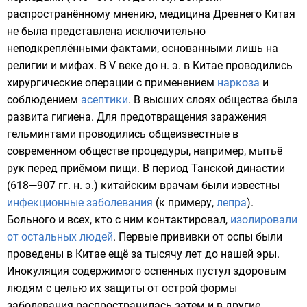
распространённому мнению, медицина Древнего Китая
не была представлена исключительно
неподкреплёнными фактами, основанными лишь на
религии
и
мифах
. В V веке до н. э. в Китае проводились
хирургические операции с применением
наркоза
и
соблюдением
асептики
. В высших слоях общества была
развита гигиена. Для предотвращения заражения
гельминтами проводились общеизвестные в
современном обществе процедуры, например, мытьё
рук перед приёмом пищи. В период
Танской династии
(
618
—907 гг. н. э.) китайским врачам были известны
инфекционные заболевания
(к примеру,
лепра
).
Больного и всех, кто с ним контактировал,
изолировали
от остальных людей
. Первые
прививки от оспы
были
проведены в Китае ещё за тысячу лет до нашей эры.
Инокуляция содержимого оспенных пустул здоровым
людям с целью их защиты от острой формы
заболевания распространилась затем и в другие