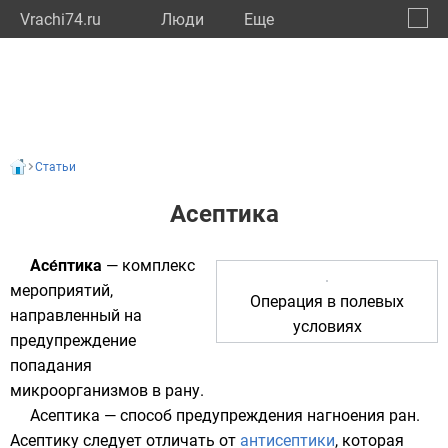
Vrachi74.ru
Люди
Eще
🔔
Челяб
🔍
Статьи
Асептика
Асе́птика
— комплекс
мероприятий,
Операция в полевых
направленный на
условиях
предупреждение
попадания
микроорганизмов
в рану.
Асептика — способ предупреждения нагноения ран.
Асептику следует отличать от
антисептики
, которая