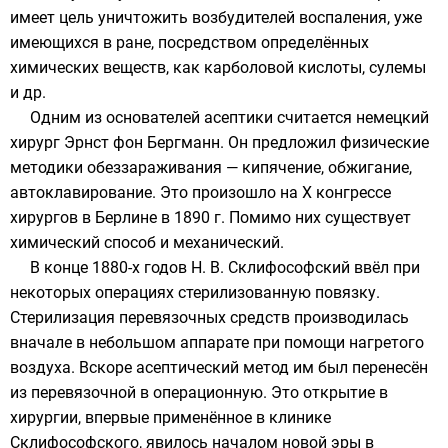
имеет цель уничтожить возбудителей воспаления, уже
имеющихся в ране, посредством определённых
химических веществ, как карболовой кислоты, сулемы
и др.
Одним из основателей асептики считается немецкий
хирург
Эрнст фон Бергманн
. Он предложил физические
методики обеззараживания — кипячение, обжигание,
автоклавирование. Это произошло на X конгрессе
хирургов в Берлине в 1890 г. Помимо них существует
химический способ и механический.
В конце 1880-х годов
Н. В. Склифософский
ввёл при
некоторых операциях стерилизованную повязку.
Стерилизация перевязочных средств производилась
вначале в небольшом аппарате при помощи нагретого
воздуха. Вскоре асептический метод им был перенесён
из перевязочной в операционную. Это открытие в
хирургии, впервые применённое в клинике
Склифософского, явилось началом новой эры в