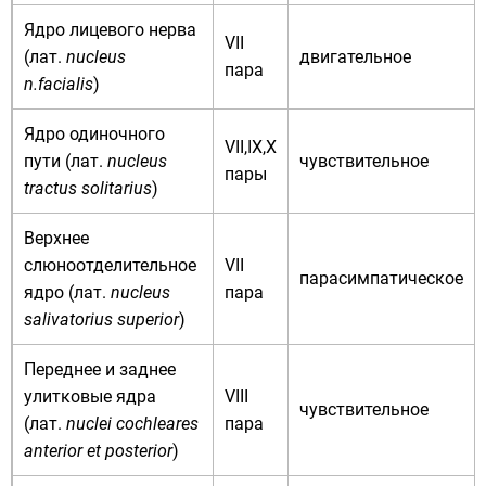
Ядро лицевого нерва
VII
(
лат.
nucleus
двигательное
пара
n.facialis
)
Ядро одиночного
VII,IX,X
пути (
лат.
nucleus
чувствительное
пары
tractus solitarius
)
Верхнее
слюноотделительное
VII
парасимпатическое
ядро (
лат.
nucleus
пара
salivatorius superior
)
Переднее и заднее
улитковые ядра
VIII
чувствительное
(
лат.
nuclei cochleares
пара
anterior et posterior
)