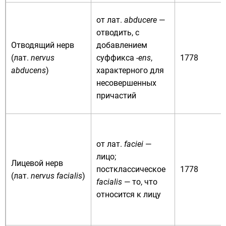
от
лат.
abducere
—
отводить, с
Отводящий нерв
добавлением
(
лат.
nervus
суффикса
-ens
,
1778
abducens
)
характерного для
несовершенных
причастий
от
лат.
faciei
—
лицо;
Лицевой нерв
постклассическое
1778
(
лат.
nervus facialis
)
facialis
— то, что
относится к лицу