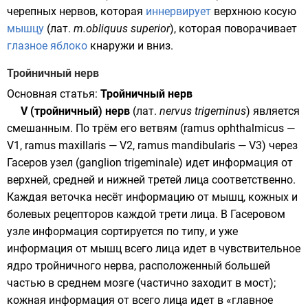
черепных нервов, которая
иннервирует
верхнюю косую
мышцу
(
лат.
m.obliquus superior
), которая поворачивает
глазное яблоко
кнаружи и вниз.
Тройничный нерв
Основная статья:
Тройничный нерв
V (тройничный) нерв
(
лат.
nervus trigeminus
) является
смешанным. По трём его ветвям (ramus ophthalmicus —
V1, ramus maxillaris — V2, ramus mandibularis — V3) через
Гасеров узел (ganglion trigeminale) идет информация от
верхней, средней и нижней третей лица соответственно.
Каждая веточка несёт информацию от мышц, кожных и
болевых рецепторов каждой трети лица. В Гасеровом
узле информация сортируется по типу, и уже
информация от мышц всего лица идет в чувствительное
ядро тройничного нерва, расположенный большей
частью в среднем мозге (частично заходит в мост);
кожная информация от всего лица идет в «главное