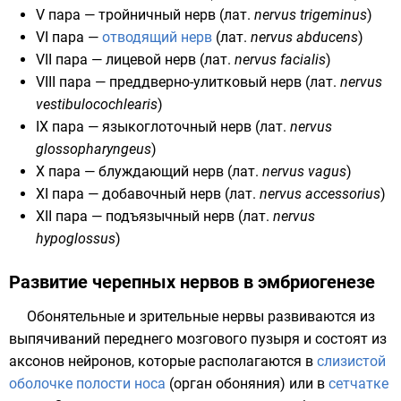
V пара —
тройничный нерв
(
лат.
nervus trigeminus
)
VI пара —
отводящий нерв
(
лат.
nervus abducens
)
VII пара —
лицевой нерв
(
лат.
nervus facialis
)
VIII пара —
преддверно-улитковый нерв
(
лат.
nervus
vestibulocochlearis
)
IX пара —
языкоглоточный нерв
(
лат.
nervus
glossopharyngeus
)
Х пара —
блуждающий нерв
(
лат.
nervus vagus
)
XI пара —
добавочный нерв
(
лат.
nervus accessorius
)
XII пара —
подъязычный нерв
(
лат.
nervus
hypoglossus
)
Развитие черепных нервов в эмбриогенезе
Обонятельные и зрительные нервы развиваются из
выпячиваний переднего
мозгового пузыря
и состоят из
аксонов нейронов, которые располагаются в
слизистой
оболочке
полости носа
(
орган обоняния
) или в
сетчатке