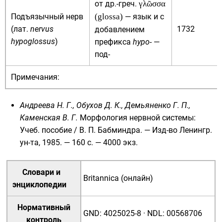
от
др.-греч.
γλῶσσα
Подъязычный нерв
(glossa)
— язык и с
(
лат.
nervus
1732
добавлением
hypoglossus
)
префикса
hypo-
—
под-
Примечания:
Андреева Н. Г., Обухов Д. К., Демьяненко Г. П.,
Каменская В. Г.
Морфология нервной системы:
Учеб. пособие / В. П. Бабминдра. — Изд-во Ленингр.
ун-та, 1985. — 160 с. —
4000 экз.
Словари и
Britannica (онлайн)
энциклопедии
Нормативный
GND
:
4025025-8
·
NDL
:
00568706
контроль