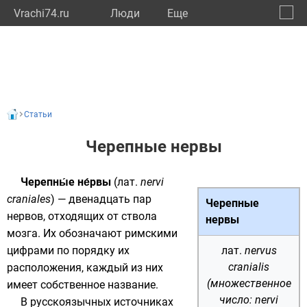
Vrachi74.ru
Люди
Eще
🔔
Челяб
🔍
Статьи
Черепные нервы
Черепны́е не́рвы
(
лат.
nervi
craniales
) — двенадцать пар
Черепные
нервов, отходящих от
ствола
нервы
мозга
. Их обозначают
римскими
цифрами
по порядку их
лат.
nervus
cranialis
расположения, каждый из них
(множественное
имеет собственное название.
число: nervi
В русскоязычных источниках