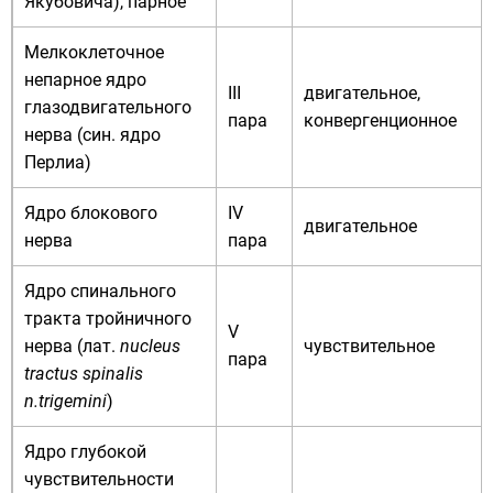
Якубовича), парное
Мелкоклеточное
непарное ядро
III
двигательное,
глазодвигательного
пара
конвергенционное
нерва (син. ядро
Перлиа)
Ядро блокового
IV
двигательное
нерва
пара
Ядро спинального
тракта тройничного
V
нерва (
лат.
nucleus
чувствительное
пара
tractus spinalis
n.trigemini
)
Ядро глубокой
чувствительности