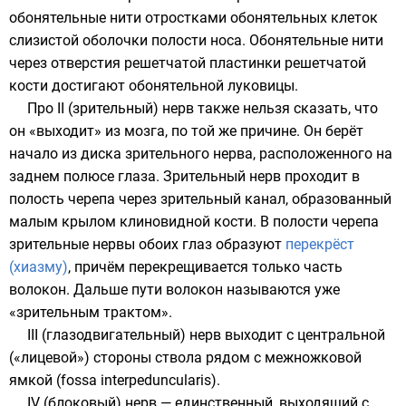
обонятельные нити отростками обонятельных клеток
слизистой оболочки полости носа. Обонятельные нити
через отверстия решетчатой пластинки
решетчатой
кости
достигают
обонятельной луковицы
.
Про II (зрительный) нерв также нельзя сказать, что
он «выходит» из мозга, по той же причине. Он берёт
начало из диска зрительного нерва, расположенного на
заднем полюсе глаза. Зрительный нерв проходит в
полость черепа через зрительный канал, образованный
малым крылом
клиновидной кости
. В полости черепа
зрительные нервы обоих глаз образуют
перекрёст
(хиазму)
, причём перекрещивается только часть
волокон. Дальше пути волокон называются уже
«
зрительным трактом
».
III (глазодвигательный) нерв выходит с центральной
(«лицевой») стороны
ствола
рядом с межножковой
ямкой (fossa interpeduncularis).
IV (блоковый) нерв — единственный, выходящий с