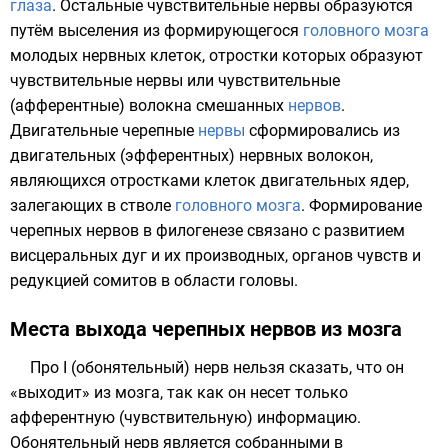
глаза
. Остальные
чувствительные нервы
образуются
путём выселения из формирующегося
головного мозга
молодых
нервных клеток
, отростки которых образуют
чувствительные нервы
или чувствительные
(афферентные) волокна смешанных
нервов
.
Двигательные черепные
нервы
сформировались из
двигательных (эфферентных) нервных волокон,
являющихся отростками клеток двигательных ядер,
залегающих в стволе
головного мозга
. Формирование
черепных нервов в филогенезе связано с развитием
висцеральных дуг
и их производных,
органов чувств
и
редукцией
сомитов
в области головы.
Места выхода черепных нервов из мозга
Про I (обонятельный) нерв нельзя сказать, что он
«выходит» из мозга, так как он несет только
афферентную (чувствительную) информацию.
Обонятельный нерв является собранными в