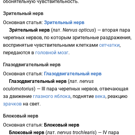
обонятельную чувствительность.
Зрительный нерв
Основная статья:
Зрительный нерв
Зри́тельный нерв
(
лат.
Nervus opticus
) — вторая пара
черепных нервов, по которым
зрительные
раздражения,
воспринятые чувствительными клетками
сетчатки
,
передаются в
головной мозг
.
Глазодвигательный нерв
Основная статья:
Глазодвигательный нерв
Глазодвигательный нерв
(
лат.
nervus
oculomotorius
) — III пара черепных нервов, отвечающая
за движение
глазного яблока
, поднятие
века
, реакцию
зрачков
на
свет
.
Блоковый нерв
Основная статья:
Блоковый нерв
Блоковый нерв
(
лат.
nervus trochlearis
) — IV пара