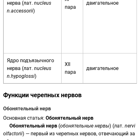
нерва (
лат.
nucleus
двигательное
пара
n.accessorii
)
Ядро подъязычного
XII
нерва (
лат.
nucleus
двигательное
пара
n.hypoglossi
)
Функции черепных нервов
Обонятельный нерв
Основная статья:
Обонятельный нерв
Обонятельный нерв
(
обонятельные нервы
) (
лат.
nervi
olfactorii
) — первый из черепных нервов, отвечающий за