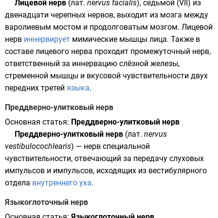
Лицевой нерв
(
лат.
nervus facialis
), седьмой (VII) из
двенадцати черепных нервов, выходит из мозга между
варолиевым мостом
и
продолговатым мозгом
. Лицевой
нерв
иннервирует
мимические мышцы лица. Также в
составе лицевого нерва проходит промежуточный нерв,
ответственный за иннервацию слёзной железы,
стременной мышцы и вкусовой чувствительности двух
передних третей
языка
.
Преддверно-улитковый нерв
Основная статья:
Преддверно-улитковый нерв
Преддверно-улитковый нерв
(
лат.
nervus
vestibulocochlearis
) — нерв специальной
чувствительности
, отвечающий за передачу
слуховых
импульсов и импульсов, исходящих из вестибулярного
отдела
внутреннего уха
.
Языкоглоточный нерв
Основная статья:
Языкоглоточный нерв