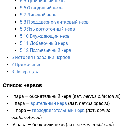
5.5
Тройничный нерв
5.6
Отводящий нерв
5.7
Лицевой нерв
5.8
Преддверно-улитковый нерв
5.9
Языкоглоточный нерв
5.10
Блуждающий нерв
5.11
Добавочный нерв
5.12
Подъязычный нерв
6
История названий нервов
7
Примечания
8
Литература
Список нервов
I пара —
обонятельный нерв
(
лат.
nervus olfactorius
)
II пара —
зрительный нерв
(
лат.
nervus opticus
)
III пара —
глазодвигательный нерв
(
лат.
nervus
oculomotorius
)
IV пара —
блоковый нерв
(
лат.
nervus trochlearis
)