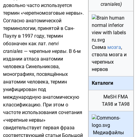
craniales)
довольно часто используется
термин «черепномозговые нервы».
Согласно анатомической
терминологии, принятой в
Сан-
Паулу
в 1997 году, термин
обозначен как
лат.
nervi
Схема
мозга
,
craniales
—
черепные нервы
. В 6-м
ствола мозга
и
издании
атласа анатомии
черепных
человека Синельникова
,
нервов
монографиях, посвящённых
анатомии человека, термин
Каталоги
унифицирован под
MeSH
FMA
международную анатомическую
TA98
и
TA98
классификацию. При этом о
частоте использования сочетания
«черепные нервы»
свидетельствует первая фраза
Медиафайлы
соответствующей статьи
Большой