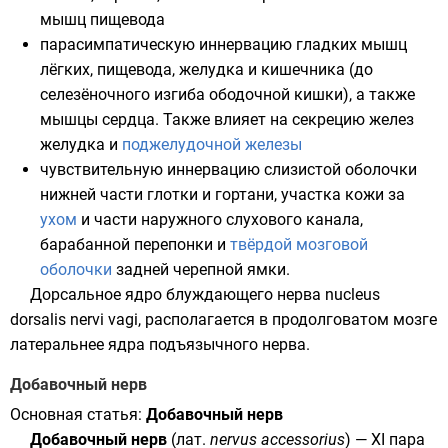
мышц
пищевода
парасимпатическую иннервацию гладких мышц
лёгких
, пищевода,
желудка
и
кишечника
(до
селезёночного изгиба
ободочной кишки
), а также
мышцы
сердца
. Также влияет на секрецию желез
желудка и
поджелудочной железы
чувствительную иннервацию слизистой оболочки
нижней части глотки и гортани, участка кожи за
ухом
и части наружного слухового канала,
барабанной перепонки
и
твёрдой мозговой
оболочки
задней черепной ямки.
Дорсальное ядро блуждающего нерва nucleus
dorsalis nervi vagi, располагается в продолговатом мозге
латеральнее ядра подъязычного нерва.
Добавочный нерв
Основная статья:
Добавочный нерв
Добавочный нерв
(
лат.
nervus accessorius
) — XI пара