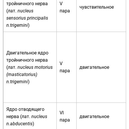
тройничного нерва
V
чувствительное
(
лат.
nucleus
пара
sensorius principalis
n.trigemini
)
Двигательное ядро
тройничного нерва
V
(
лат.
nucleus motorius
двигательное
пара
(masticatorius)
n.trigemini
)
Ядро отводящего
VI
нерва (
лат.
nucleus
двигательное
пара
n.abducentis
)