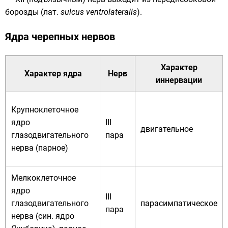
борозды (
лат.
sulcus ventrolateralis
).
Ядра черепных нервов
Характер
Характер ядра
Нерв
иннервации
Крупноклеточное
ядро
III
двигательное
глазодвигательного
пара
нерва (парное)
Мелкоклеточное
ядро
III
глазодвигательного
парасимпатическое
пара
нерва (син. ядро