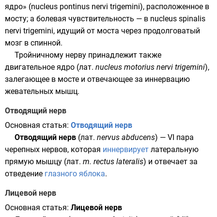
ядро» (nucleus pontinus nervi trigemini), расположенное в
мосту; а болевая чувствительность — в nucleus spinalis
nervi trigemini, идущий от моста через продолговатый
мозг в спинной.
Тройничному нерву принадлежит также
двигательное ядро (
лат.
nucleus motorius nervi trigemini
),
залегающее в мосте и отвечающее за иннервацию
жевательных мышц.
Отводящий нерв
Основная статья:
Отводящий нерв
Отводящий нерв
(
лат.
nervus abducens
) — VI пара
черепных нервов, которая
иннервирует
латеральную
прямую мышцу (
лат.
m. rectus lateralis
) и отвечает за
отведение
глазного яблока
.
Лицевой нерв
Основная статья:
Лицевой нерв