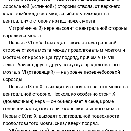
дорсальной («спинной») стороны ствола, от верхнего
края ромбовидной ямки, загибаясь, выходит на
вентральную сторону из-под
ножек мозга
.
V (тройничный) нерв выходит с вентральной стороны
варолиева моста
.
Нервы с VI по VIII выходят также на вентральной
стороне ствола мозга между
продолговатым мозгом
и
мостом, от краев к центру подряд, причем VII и VIII
лежат близко друг к другу на «углу» продолговатого
мозга, а VI (отводящий) — на уровне переднебоковой
борозды.
Нервы с IX по XII выходят из продолговатого мозга на
вентральной стороне. Несколько особенно стоит XI
(добавочный) нерв — он объединяет в себе, кроме
головной части, некоторые корешки спинного мозга.
Нервы с IX по XI выходят с латеральной поверхности
продолговатого мозга, снизу вверх подряд.
XII (подъязычный) нерв выходит из переднебоковой