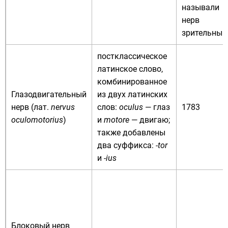
называли
нерв
зрительны
постклассическое
латинское слово,
комбинированное
Глазодвигательный
из двух латинских
нерв (
лат.
nervus
слов:
oculus
— глаз
1783
oculomotorius
)
и
motore
— двигаю;
также добавлены
два суффикса:
-tor
и
-ius
Блоковый нерв