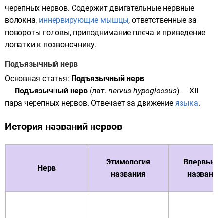
черепных нервов. Содержит двигательные нервные
волокна,
иннервирующие
мышцы
, ответственные за
повороты
головы
, приподнимание
плеча
и приведение
лопатки
к
позвоночнику
.
Подъязычный нерв
Основная статья:
Подъязычный нерв
Подъязычный нерв
(
лат.
nervus hypoglossus
) — XII
пара черепных нервов. Отвечает за движение
языка
.
История названий нервов
Этимология
Впервые
Нерв
названия
назван