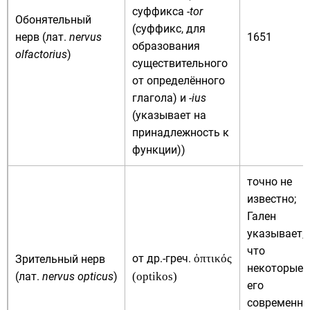
суффикса
-tor
Обонятельный
(суффикс, для
нерв (
лат.
nervus
1651
образования
olfactorius
)
существительного
от определённого
глагола) и
-ius
(указывает на
принадлежность к
функции))
точно не
известно;
Гален
указывает,
что
от
др.-греч.
ὀπτικός
Зрительный нерв
некоторые
(
лат.
nervus opticus
)
(optikos)
его
современни