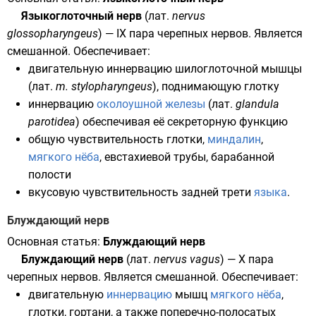
Языкоглоточный нерв
(
лат.
nervus
glossopharyngeus
) — IX пара черепных нервов. Является
смешанной. Обеспечивает:
двигательную иннервацию
шилоглоточной мышцы
(
лат.
m. stylopharyngeus
), поднимающую
глотку
иннервацию
околоушной железы
(
лат.
glandula
parotidea
) обеспечивая её секреторную функцию
общую чувствительность глотки,
миндалин
,
мягкого нёба
,
евстахиевой трубы
,
барабанной
полости
вкусовую чувствительность
задней трети
языка
.
Блуждающий нерв
Основная статья:
Блуждающий нерв
Блуждающий нерв
(
лат.
nervus vagus
) — X пара
черепных нервов. Является смешанной. Обеспечивает:
двигательную
иннервацию
мышц
мягкого нёба
,
глотки
,
гортани
, а также поперечно-полосатых