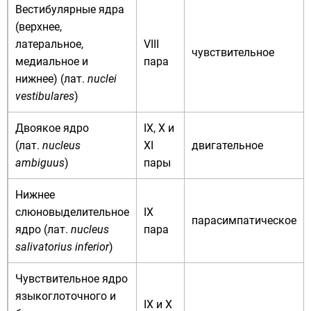
Вестибулярные ядра
(верхнее,
латеральное,
VIII
чувствительное
медиальное и
пара
нижнее) (
лат.
nuclei
vestibulares
)
Двоякое ядро
IX, Х и
(
лат.
nucleus
XI
двигательное
ambiguus
)
пары
Нижнее
слюновыделительное
IX
парасимпатическое
ядро (
лат.
nucleus
пара
salivatorius inferior
)
Чувствительное ядро
языкоглоточного и
IX и X