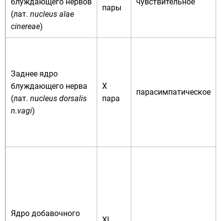
блуждающего нервов
чувствительное
пары
(
лат.
nucleus alae
cinereae
)
Заднее ядро
блуждающего нерва
X
парасимпатическое
(
лат.
nucleus dorsalis
пара
n.vagi
)
Ядро добавочного
XI