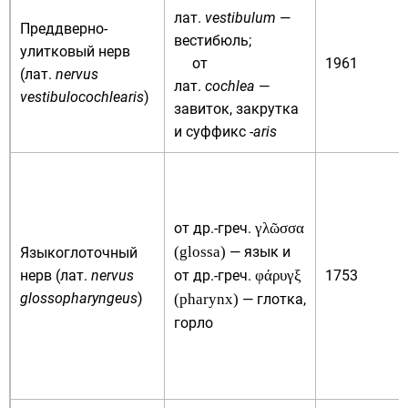
лат.
vestibulum
—
Преддверно-
вестибюль;
улитковый нерв
от
1961
(
лат.
nervus
лат.
cochlea
—
vestibulocochlearis
)
завиток, закрутка
и суффикс
-aris
от
др.-греч.
γλῶσσα
(glossa)
— язык и
Языкоглоточный
нерв (
лат.
nervus
от
др.-греч.
φάρυγξ
1753
glossopharyngeus
)
(pharynx)
— глотка,
горло