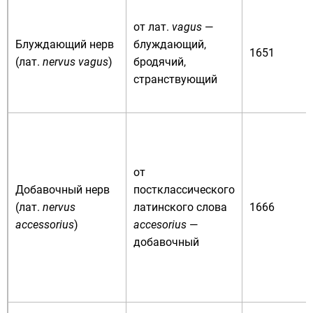
от
лат.
vagus
—
Блуждающий нерв
блуждающий,
1651
(
лат.
nervus vagus
)
бродячий,
странствующий
от
Добавочный нерв
постклассического
(
лат.
nervus
латинского слова
1666
accessorius
)
accesorius
—
добавочный