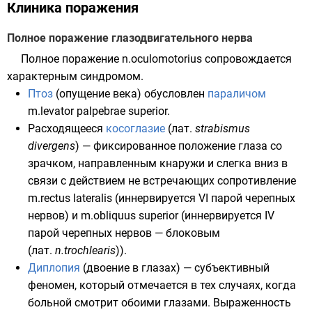
Клиника поражения
Полное поражение глазодвигательного нерва
Полное поражение n.oculomotorius сопровождается
характерным
синдромом
.
Птоз
(опущение века) обусловлен
параличом
m.levator palpebrae superior.
Расходящееся
косоглазие
(
лат.
strabismus
divergens
) — фиксированное положение глаза со
зрачком, направленным кнаружи и слегка вниз в
связи с действием не встречающих сопротивление
m.rectus lateralis (иннервируется VI парой черепных
нервов) и m.obliquus superior (иннервируется IV
парой черепных нервов — блоковым
(
лат.
n.trochlearis
)).
Диплопия
(двоение в глазах) — субъективный
феномен, который отмечается в тех случаях, когда
больной смотрит обоими глазами. Выраженность