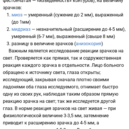
фестончатая — «изъеденность» контуров); на величину
зрачков:
миоз
— умеренный (сужение до 2 мм), выраженный
(до 1мм)
мидриаз
— незначительный (расширение до 4-5 мм),
умеренный (6-7 мм), выраженный (свыше 8 мм)
разницу в величине зрачков (
анизокория
)
Важным является исследование реакции зрачков на
свет
. Проверяется как прямая, так и содружественная
реакция каждого зрачка в отдельности. Лицо больного
обращено к источнику света, глаза открыты;
исследующий, закрывая сначала плотно своими
ладонями оба глаза исследуемого, отнимает быстро
одну из своих рук, наблюдая таким образом прямую
реакцию зрачка на свет; так же исследуется другой
глаз. В норме реакция зрачков на свет живая — при
физиологической величине 3-3,5 мм, затемнение
приводит к расширению зрачка до 4-5 мм, а