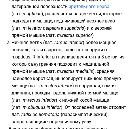
латеральной поверхности
зрительного нерва
(
лат.
n.opticus
), разделяется на две ветви, которые
подходят к мышце, поднимающей верхнее веко
(
лат.
m.levator palpebrae superioris
) и к верхней
прямой мышце (
лат.
m.rectus superior
)
Нижняя ветвь (
лат.
ramus inferior
) более мощная,
вначале, как и r.superior, залегает снаружи от
n.opticus. R.inferior в глазнице делится на 3 ветви, из
которых внутренняя подходит к медиальной
прямой мышце (
лат.
m.rectus medialis
), средняя,
наиболее короткая, иннервирует нижнюю прямую
мышцу (
лат.
m.rectus inferior
) и наружная, самая
длинная, проходит вдоль нижней прямой мышце
(
лат.
m.rectus inferior
) к нижней косой мышце
(
лат.
m.obliquus inferior
). От последней ветви отходит
лат.
radix oculomotoria
(парасимпатический),
направляющийся к ресничному узлу.
В составе n.oculomotorius, помимо указанных