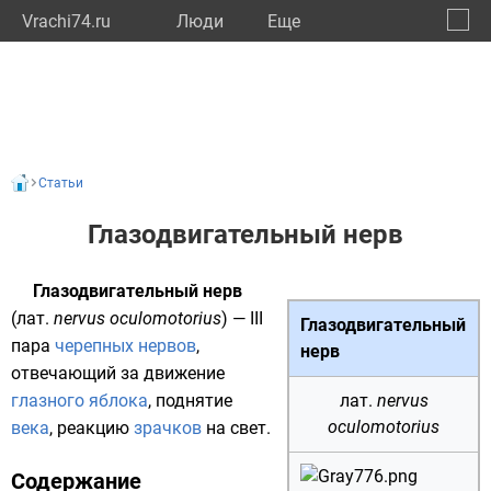
Vrachi74.ru
Люди
Eще
🔔
Челяб
🔍
Статьи
Глазодвигательный нерв
Глазодвигательный нерв
(
лат.
nervus oculomotorius
) — III
Глазодвигательный
пара
черепных нервов
,
нерв
отвечающий за движение
глазного яблока
, поднятие
лат.
nervus
oculomotorius
века
, реакцию
зрачков
на
свет
.
Содержание