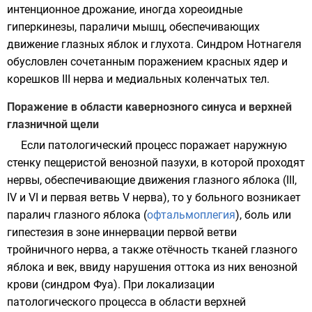
интенционное дрожание, иногда хореоидные
гиперкинезы, параличи мышц, обеспечивающих
движение глазных яблок и глухота. Синдром Нотнагеля
обусловлен сочетанным поражением красных ядер и
корешков III нерва и медиальных коленчатых тел.
Поражение в области кавернозного синуса и верхней
глазничной щели
Если патологический процесс поражает наружную
стенку пещеристой венозной пазухи, в которой проходят
нервы, обеспечивающие движения глазного яблока (III,
IV и VI и первая ветвь V нерва), то у больного возникает
паралич глазного яблока (
офтальмоплегия
), боль или
гипестезия в зоне иннервации первой ветви
тройничного нерва, а также отёчность тканей глазного
яблока и век, ввиду нарушения оттока из них венозной
крови (синдром Фуа). При локализации
патологического процесса в области верхней