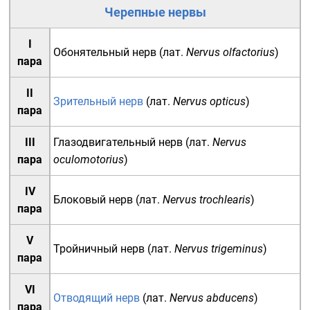
Черепные нервы
I
Обонятельный нерв
(
лат.
Nervus olfactorius
)
пара
II
Зрительный нерв
(
лат.
Nervus opticus
)
пара
III
Глазодвигательный нерв
(
лат.
Nervus
пара
oculomotorius
)
IV
Блоковый нерв
(
лат.
Nervus trochlearis
)
пара
V
Тройничный нерв
(
лат.
Nervus trigeminus
)
пара
VI
Отводящий нерв
(
лат.
Nervus abducens
)
пара