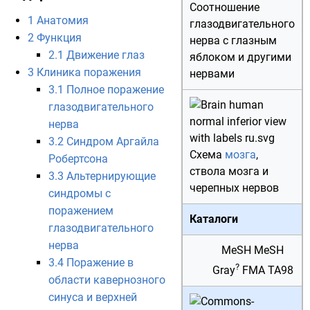
Соотношение
1
Анатомия
глазодвигательного
2
Функция
нерва с глазным
2.1
Движение глаз
яблоком и другими
3
Клиника поражения
нервами
3.1
Полное поражение
глазодвигательного
нерва
3.2
Синдром Аргайла
Схема
мозга
,
Робертсона
ствола мозга
и
3.3
Альтернирующие
черепных нервов
синдромы с
поражением
Каталоги
глазодвигательного
нерва
MeSH
MeSH
3.4
Поражение в
?
Gray
FMA
TA98
области кавернозного
синуса и верхней