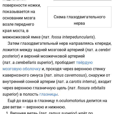
поверхности ножки,
показывается на
Схема глазодвигательного
основании мозга
нерва
возле переднего
края
моста
, в
межножковой ямке (
лат.
fossa interpeduncularis
).
Затем глазодвигательный нерв направляясь кпереди,
ложится между задней мозговой артерией (
лат.
a.cerebri
posterior
) и верхней мозжечковой артерией
(
лат.
a.cerebellaris superior
), прободает
твёрдую
мозговую оболочку
и, проходя через верхнюю стенку
кавернозного синуса (
лат.
sinus cavernosus
), снаружи от
внутренней сонной артерии (
лат.
a.carotis interna
), входит
через верхнюю глазничную щель (
лат.
fissura orbitalis
superior
) в полость
глазницы
.
Ещё до входа в глазницу n.oculomotorius делится на
две ветви — верхнюю и нижнюю.
Верхняя ветвь (
лат.
ramus superior
) идёт по