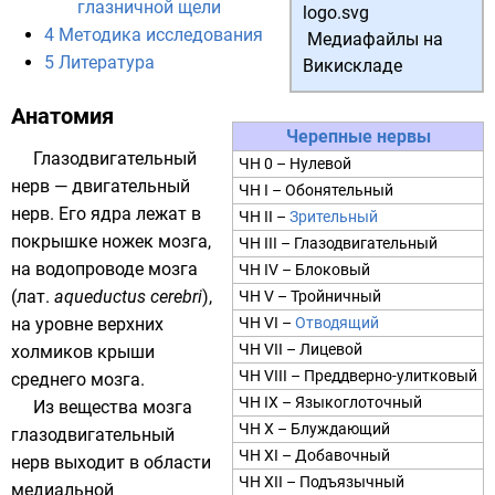
глазничной щели
4
Методика исследования
Медиафайлы на
5
Литература
Викискладе
Анатомия
Черепные нервы
Глазодвигательный
ЧН 0 –
Нулевой
нерв — двигательный
ЧН I –
Обонятельный
нерв. Его ядра лежат в
ЧН II –
Зрительный
покрышке ножек мозга
,
ЧН III –
Глазодвигательный
на
водопроводе мозга
ЧН IV –
Блоковый
(
лат.
aqueductus cerebri
),
ЧН V –
Тройничный
на уровне верхних
ЧН VI –
Отводящий
ЧН VII –
Лицевой
холмиков крыши
ЧН VIII –
Преддверно-улитковый
среднего мозга
.
ЧН IX –
Языкоглоточный
Из вещества мозга
ЧН X –
Блуждающий
глазодвигательный
ЧН XI –
Добавочный
нерв выходит в области
ЧН XII –
Подъязычный
медиальной