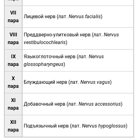
VII
Лицевой нерв
(
лат.
Nervus facialis
)
пара
VIII
Преддверно-улитковый нерв
(
лат.
Nervus
пара
vestibulocochlearis
)
IX
Языкоглоточный нерв
(
лат.
Nervus
пара
glossopharyngeus
)
X
Блуждающий нерв
(
лат.
Nervus vagus
)
пара
XI
Добавочный нерв
(
лат.
Nervus accessorius
)
пара
XII
Подъязычный нерв
(
лат.
Nervus hypoglossus
)
пара