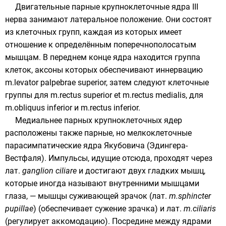
Двигательные парные крупноклеточные ядра III
нерва занимают латеральное положение. Они состоят
из клеточных групп, каждая из которых имеет
отношение к определённым поперечнополосатым
мышцам. В переднем конце ядра находится группа
клеток, аксоны которых обеспечивают иннервацию
m.levator palpebrae superior, затем следуют клеточные
группы для m.rectus superior et m.rectus medialis, для
m.obliquus inferior и m.rectus inferior.
Медиальнее парных крупноклеточных ядер
расположены также парные, но мелкоклеточные
парасимпатические ядра Якубовича (Эдингера-
Вестфаля
). Импульсы, идущие отсюда, проходят через
лат.
ganglion ciliare
и достигают двух гладких мышц,
которые иногда называют внутренними мышцами
глаза, — мышцы суживающей зрачок (
лат.
m.sphincter
pupillae
) (обеспечивает сужение зрачка) и
лат.
m.ciliaris
(регулирует
аккомодацию
). Посредине между ядрами