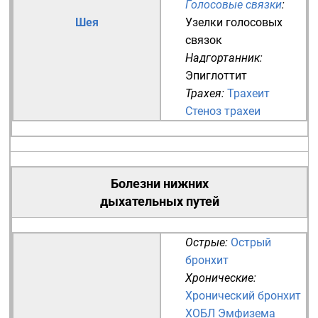
Голосовые связки
:
Шея
Узелки голосовых
связок
Надгортанник
:
Эпиглоттит
Трахея
:
Трахеит
Стеноз трахеи
Болезни нижних
дыхательных путей
Острые:
Острый
бронхит
Хронические:
Хронический бронхит
ХОБЛ
Эмфизема