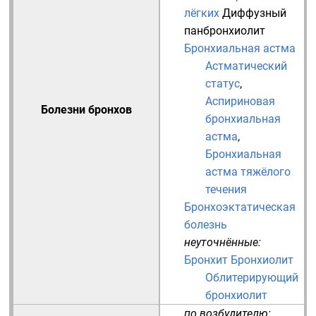
лёгких
Диффузный
панбронхиолит
Бронхиальная астма
Астматический
статус
,
Аспириновая
Болезни бронхов
бронхиальная
астма
,
Бронхиальная
астма тяжёлого
течения
Бронхоэктатическая
болезнь
неуточнённые:
Бронхит
Бронхиолит
Облитерирующий
бронхиолит
по возбудителю: