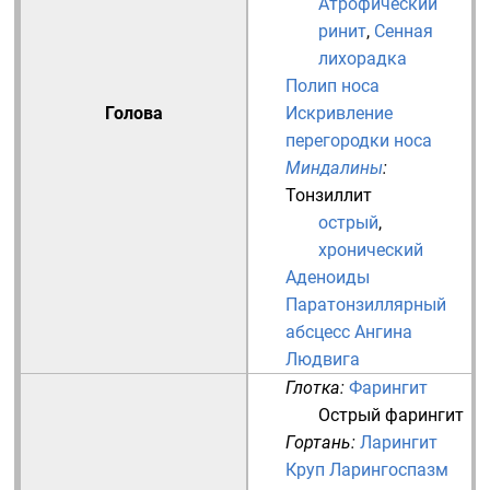
Атрофический
ринит
,
Сенная
лихорадка
Полип носа
Голова
Искривление
перегородки носа
Миндалины
:
Тонзиллит
острый
,
хронический
Аденоиды
Паратонзиллярный
абсцесс
Ангина
Людвига
Глотка
:
Фарингит
Острый фарингит
Гортань
:
Ларингит
Круп
Ларингоспазм