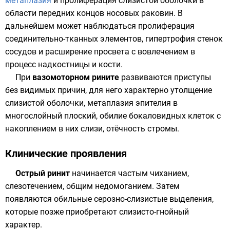
метаплазия
и
пролиферация
слизистой оболочки в
области передних концов носовых раковин. В
дальнейшем может наблюдаться
пролиферация
соединительно-тканных элементов, гипертрофия стенок
сосудов и расширение просвета с вовлечением в
процесс надкостницы и кости.
При
вазомоторном рините
развиваются приступы
без видимых причин, для него характерно утолщение
слизистой оболочки, метаплазия эпителия в
многослойный плоский, обилие бокаловидных клеток с
накоплением в них слизи, отёчность стромы.
Клинические проявления
Острый ринит
начинается частым чиханием,
слезотечением, общим недомоганием. Затем
появляются обильные серозно-слизистые выделения,
которые позже приобретают слизисто-гнойный
характер.