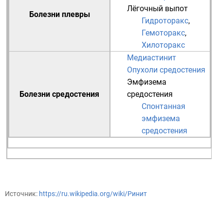
Лёгочный выпот
Болезни плевры
Гидроторакс
,
Гемоторакс
,
Хилоторакс
Медиастинит
Опухоли средостения
Эмфизема
Болезни средостения
средостения
Спонтанная
эмфизема
средостения
Источник:
https://ru.wikipedia.org/wiki/Ринит