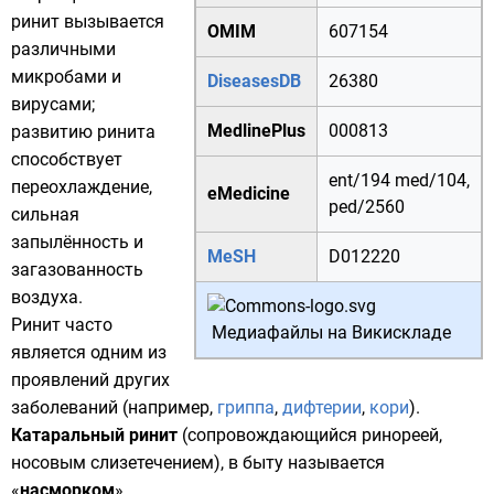
ринит вызывается
OMIM
607154
различными
микробами
и
DiseasesDB
26380
вирусами
;
MedlinePlus
000813
развитию ринита
способствует
ent/194
med/104
,
переохлаждение,
eMedicine
ped/2560
сильная
запылённость
и
MeSH
D012220
загазованность
воздуха
.
Ринит часто
Медиафайлы на Викискладе
является одним из
проявлений других
заболеваний (например,
гриппа
,
дифтерии
,
кори
).
Катаральный ринит
(сопровождающийся
ринореей
,
носовым слизетечением), в быту называется
«
насморком
».