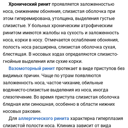
Хронический ринит
проявляется заложенностью
носа, снижением обоняния, слизистая оболочка при
этом гиперемирована, утолщена, выделения густые
слизистые. У больных хроническим атрофическим
ринитом имеются жалобы на сухость и заложенность
носа, корки в носу. Отмечается ослабление обоняния,
полость носа расширена, слизистая оболочка сухая,
блестящая. В носовых ходах определяются слизисто-
гнойные выделения или сухие корки.
Вазомоторный ринит
протекает в виде приступов без
видимых причин. Чаще по утрам появляются
заложенность носа, частое чихание, обильные
водянисто-слизистые выделения из носа, иногда
слезотечение. Во время приступа слизистая оболочка
бледная или синюшная, особенно в области нижних
носовых раковин.
Для
аллергического ринита
характерна гиперплазия
слизистой полости носа. Клиника зависит от вида