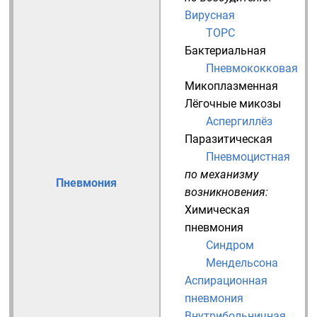
Вирусная
ТОРС
Бактериальная
Пневмококковая
Микоплазменная
Лёгочные микозы
Аспергиллёз
Паразитическая
Пневмоцистная
по механизму
Пневмония
возникновения:
Химическая
пневмония
Синдром
Мендельсона
Аспирационная
пневмония
Внутрибольничная