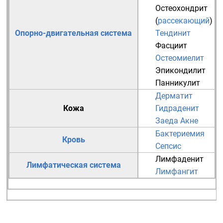
Остеохондрит
(
рассекающий
)
Опорно-двигательная система
Тендинит
Фасциит
Остеомиелит
Эпикондилит
Панникулит
Дерматит
Кожа
Гидраденит
Заеда
Акне
Бактериемия
Кровь
Сепсис
Лимфаденит
Лимфатическая система
Лимфангит