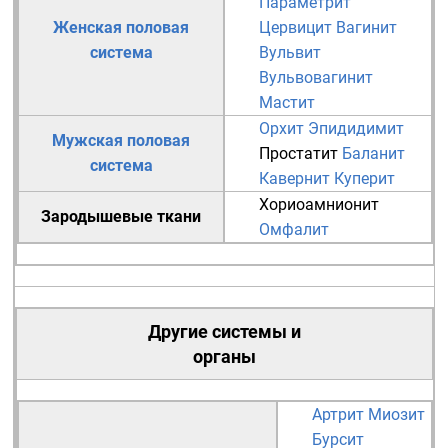
Параметрит
Женская половая
Цервицит
Вагинит
система
Вульвит
Вульвовагинит
Мастит
Орхит
Эпидидимит
Мужская половая
Простатит
Баланит
система
Кавернит
Куперит
Хориоамнионит
Зародышевые ткани
Омфалит
Другие системы и
органы
Артрит
Миозит
Бурсит