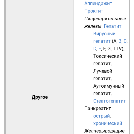
Аппендажит
Проктит
Пищеварительные
железы
:
Гепатит
Вирусный
гепатит
(
A
,
B
,
C
,
D
,
E
,
F
,
G
,
TTV
),
Токсический
гепатит
,
Лучевой
гепатит
,
Аутоимунный
гепатит
,
Другое
Стеатогепатит
Панкреатит
острый
,
хронический
Желчевыводящие