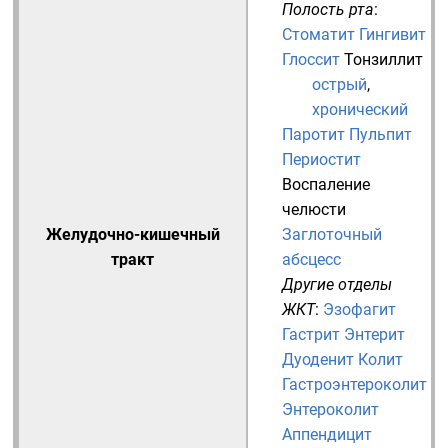
Полость рта
:
Стоматит
Гингивит
Глоссит
Тонзиллит
острый
,
хронический
Паротит
Пульпит
Периостит
Воспаление
челюсти
Желудочно-кишечный
Заглоточный
тракт
абсцесс
Другие отделы
ЖКТ
:
Эзофагит
Гастрит
Энтерит
Дуоденит
Колит
Гастроэнтероколит
Энтероколит
Аппендицит