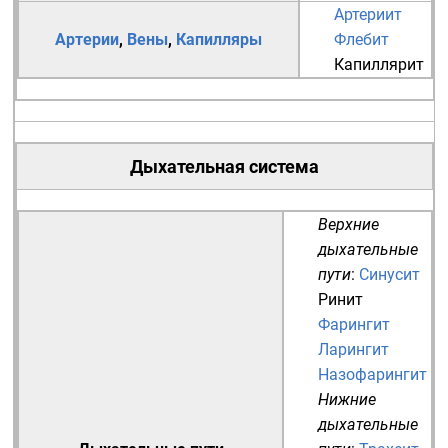
Артериит
Артерии
,
Вены
,
Капилляры
Флебит
Капиллярит
Дыхательная система
Верхние
дыхательные
пути
:
Синусит
Ринит
Фарингит
Ларингит
Назофарингит
Нижние
дыхательные