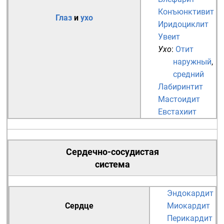
Конъюнктивит
Глаз
и
ухо
Иридоциклит
Увеит
Ухо
:
Отит
наружный
,
средний
Лабиринтит
Мастоидит
Евстахиит
Сердечно-сосудистая
система
Эндокардит
Сердце
Миокардит
Перикардит