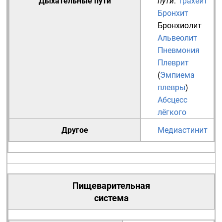
Дыхательные пути
пути
:
Трахеит
Бронхит
Бронхиолит
Альвеолит
Пневмония
Плеврит
(
Эмпиема
плевры
)
Абсцесс
лёгкого
Другое
Медиастинит
Пищеварительная
система