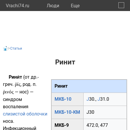
Vrachi74.ru
Люди
Eще
🔔
Челяб
🔍
Статьи
Ринит
Рини́т
(от
др.-
греч.
ῥίς
,
род. п.
Ринит
ῥινός
—
нос
) —
МКБ-10
J
30.
,
J
31.0
синдром
воспаления
МКБ-10-КМ
J30
слизистой оболочки
носа
.
МКБ-9
472.0
,
477
Инфекционный