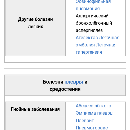
Эозинофильная
пневмония
Аллергический
Другие болезни
бронхолёгочный
лёгких
аспергиллёз
Ателектаз
Лёгочная
эмболия
Лёгочная
гипертензия
Болезни
плевры
и
средостения
Абсцесс лёгкого
Гнойные заболевания
Эмпиема плевры
Плеврит
Пневмоторакс