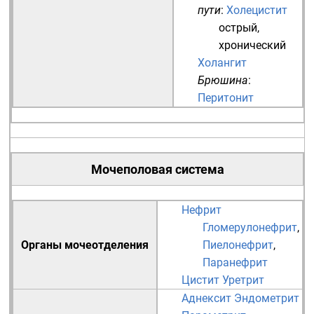
пути
:
Холецистит
острый
,
хронический
Холангит
Брюшина
:
Перитонит
Мочеполовая система
Нефрит
Гломерулонефрит
,
Органы мочеотделения
Пиелонефрит
,
Паранефрит
Цистит
Уретрит
Аднексит
Эндометрит