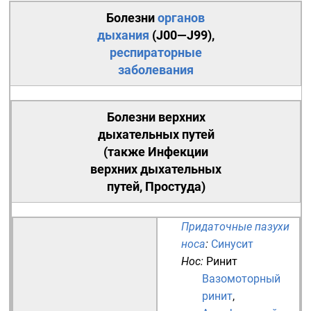
Болезни
органов
дыхания
(
J00—J99
),
респираторные
заболевания
Болезни верхних
дыхательных путей
(также
Инфекции
верхних дыхательных
путей
, Простуда)
Придаточные пазухи
носа
:
Синусит
Нос
:
Ринит
Вазомоторный
ринит
,