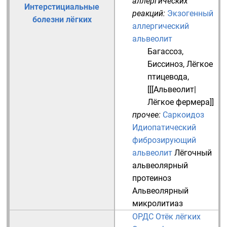
аллергических
Интерстициальные
реакций:
Экзогенный
болезни лёгких
аллергический
альвеолит
Багассоз
,
Биссиноз
,
Лёгкое
птицевода
,
[[[Альвеолит|
Лёгкое фермера]]
прочее:
Саркоидоз
Идиопатический
фиброзирующий
альвеолит
Лёгочный
альвеолярный
протеиноз
Альвеолярный
микролитиаз
ОРДС
Отёк лёгких