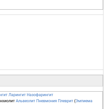
нгит
Ларингит
Назофарингит
нхиолит
Альвеолит
Пневмония
Плеврит
(
Эмпиема