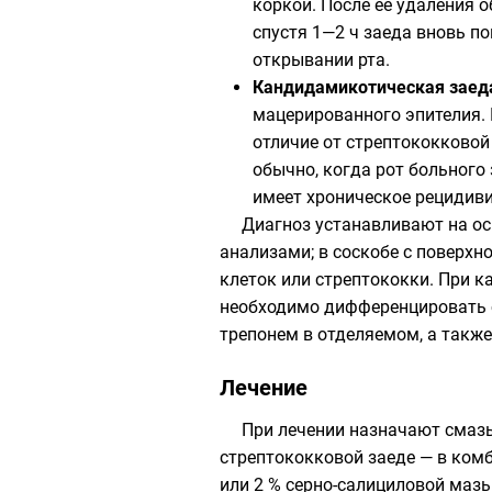
коркой. После её удаления 
спустя 1—2 ч заеда вновь 
открывании рта.
Кандидамикотическая заед
мацерированного эпителия.
отличие от стрептококковой
обычно, когда рот больного
имеет хроническое рецидив
Диагноз устанавливают на о
анализами; в соскобе с поверх
клеток или стрептококки. При 
необходимо дифференцировать с
трепонем в отделяемом, а такж
Лечение
При лечении назначают смаз
стрептококковой заеде — в ком
или 2 % серно-салициловой маз