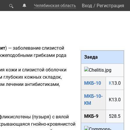
🔔
Вход
/
Регистрация
Челябинская область
🔍
лит
) — заболевание слизистой
жжеподобными грибками рода
Заеда
ия
кожи и слизистой оболочки
ем глубоких кожных складок,
МКБ-10
K
13.0
ом лечении антибиотиками,
МКБ-10-
K13.0
КМ
МКБ-9
528.5
 фликислотены (пузыря) с вялой
окрывающаяся гнойно-кровянистой