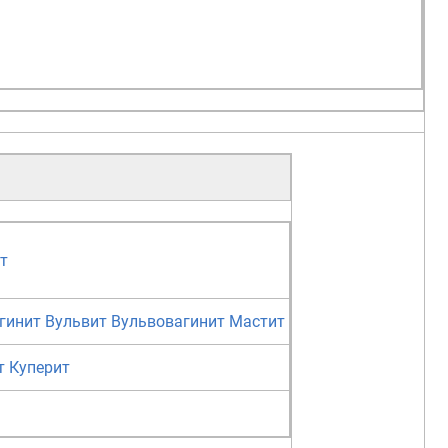
т
гинит
Вульвит
Вульвовагинит
Мастит
т
Куперит