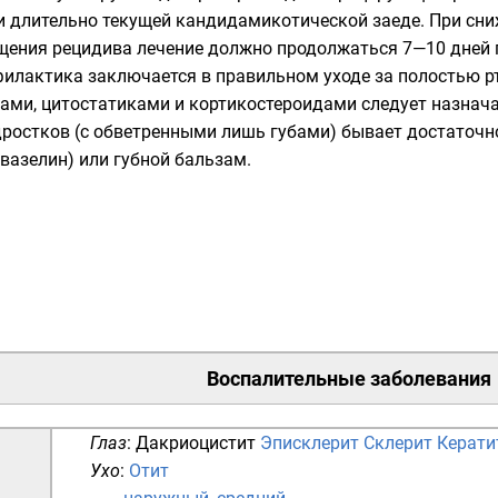
ри длительно текущей кандидамикотической заеде. При с
щения рецидива лечение должно продолжаться 7—10 дней п
илактика заключается в правильном уходе за полостью рт
ами, цитостатиками и кортикостероидами следует назначат
подростков (с обветренными лишь губами) бывает достаточ
вазелин
) или губной бальзам.
Воспалительные заболевания
Глаз
:
Дакриоцистит
Эписклерит
Склерит
Керати
Ухо
:
Отит