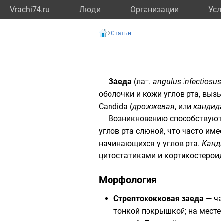
Vrachi74.ru
Люди
Организации
Усл
Статьи
За́еда
(
лат.
angulus infectiosus
оболочки и кожи углов рта, выз
Candida (
дрожжевая
, или
кандид
Возникновению способствуют
углов рта слюной, что часто им
начинающихся у углов рта.
Канд
цитостатиками и кортикостерои
Морфология
Стрептококковая заеда
— ча
тонкой покрышкой; на мест