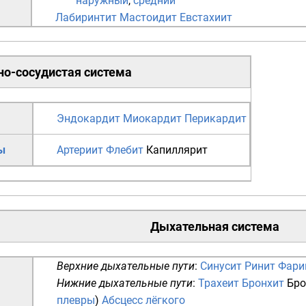
наружный
,
средний
Лабиринтит
Мастоидит
Евстахиит
о-сосудистая система
Эндокардит
Миокардит
Перикардит
ы
Артериит
Флебит
Капиллярит
Дыхательная система
Верхние дыхательные пути
:
Синусит
Ринит
Фари
Нижние дыхательные пути
:
Трахеит
Бронхит
Бро
плевры
)
Абсцесс лёгкого