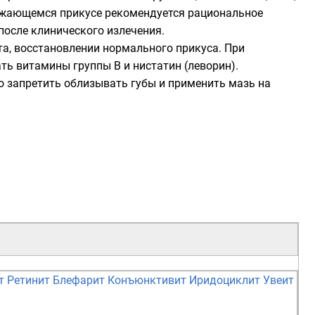
нижающемся прикусе рекомендуется рациональное
осле клинического излечения.
а, восстановлении нормального прикуса. При
ь витамины группы В и нистатин (леворин).
но запретить облизывать губы и применить мазь на
т
Ретинит
Блефарит
Конъюнктивит
Иридоциклит
Увеит