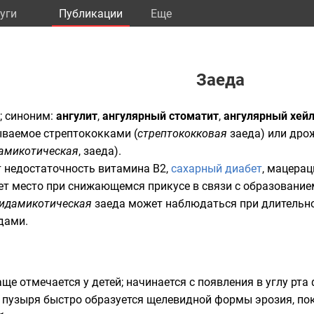
уги
Публикации
Eще
Заеда
; синоним:
ангулит
,
ангулярный стоматит
,
ангулярный хей
ываемое стрептококками (
стрептококковая
заеда) или дро
амикотическая
, заеда).
 недостаточность
витамина В2
,
сахарный диабет
,
мацерац
еет место при снижающемся прикусе в связи с образовани
идамикотическая
заеда может наблюдаться при длительн
дами.
ще отмечается у детей; начинается с появления в углу рта
е пузыря быстро образуется щелевидной формы эрозия, п