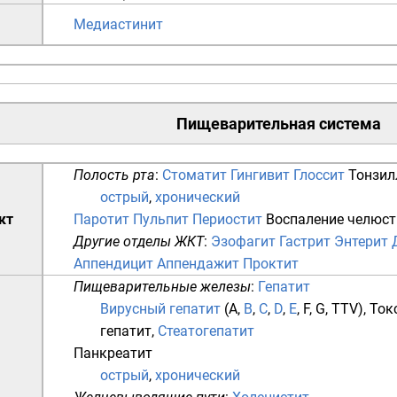
Медиастинит
Пищеварительная система
Полость рта
:
Стоматит
Гингивит
Глоссит
Тонзил
острый
,
хронический
кт
Паротит
Пульпит
Периостит
Воспаление челюст
Другие отделы ЖКТ
:
Эзофагит
Гастрит
Энтерит
Аппендицит
Аппендажит
Проктит
Пищеварительные железы
:
Гепатит
Вирусный гепатит
(
A
,
B
,
C
,
D
,
E
,
F
,
G
,
TTV
),
Ток
гепатит
,
Стеатогепатит
Панкреатит
острый
,
хронический