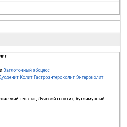
лит
и
Заглоточный абсцесс
Дуоденит
Колит
Гастроэнтероколит
Энтероколит
сический гепатит
,
Лучевой гепатит
,
Аутоимунный