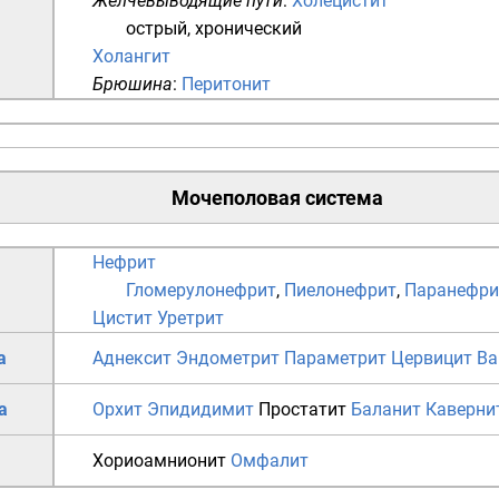
Желчевыводящие пути
:
Холецистит
острый
,
хронический
Холангит
Брюшина
:
Перитонит
Мочеполовая система
Нефрит
Гломерулонефрит
,
Пиелонефрит
,
Паранефри
Цистит
Уретрит
а
Аднексит
Эндометрит
Параметрит
Цервицит
Ва
а
Орхит
Эпидидимит
Простатит
Баланит
Каверни
Хориоамнионит
Омфалит