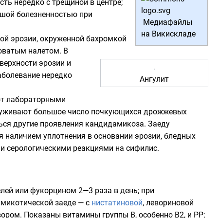
ть нередко с трещиной в центре;
ьшой болезненностью при
Медиафайлы
на Викискладе
ной эрозии, окруженной бахромкой
оватым налетом. В
верхности эрозии и
аболевание нередко
Ангулит
ют лабораторными
наруживают большое число почкующихся дрожжевых
ься другие проявления кандидамикоза. Заеду
 наличием уплотнения в основании эрозии, бледных
и серологическими реакциями на сифилис.
елей или
фукорцином
2—3 раза в день; при
амикотической заеде — с
нистатиновой
, левориновой
ром. Показаны витамины группы В, особенно В2, и РР;