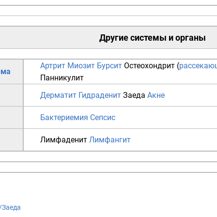
Другие системы и органы
Артрит
Миозит
Бурсит
Остеохондрит
(
рассекаю
ема
Панникулит
Дерматит
Гидраденит
Заеда
Акне
Бактериемия
Сепсис
Лимфаденит
Лимфангит
i/Заеда