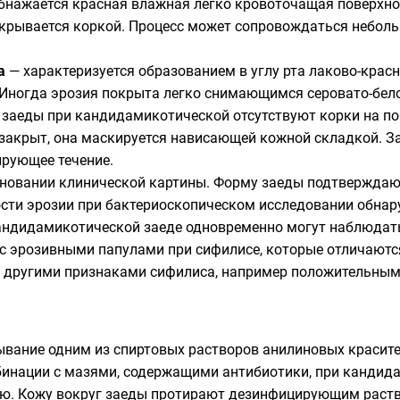
обнажается красная влажная легко кровоточащая поверхнос
покрывается коркой. Процесс может сопровождаться небол
а
— характеризуется образованием в углу рта лаково-крас
 Иногда эрозия покрыта легко снимающимся серовато-бел
 заеды при кандидамикотической отсутствуют корки на по
 закрыт, она маскируется нависающей кожной складкой. З
ирующее течение.
сновании клинической картины. Форму заеды подтвержда
ности эрозии при бактериоскопическом исследовании об
кандидамикотической заеде одновременно могут наблюдат
 эрозивными папулами при сифилисе, которые отличаются
е другими признаками сифилиса, например положительным
ывание одним из спиртовых растворов анилиновых красит
бинации с мазями, содержащими антибиотики, при кандид
ью. Кожу вокруг заеды протирают дезинфицирующим раство