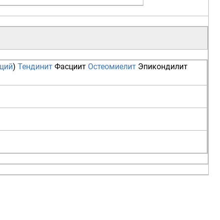
щий
)
Тендинит
Фасциит
Остеомиелит
Эпикондилит