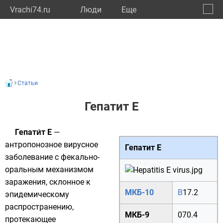
Vrachi74.ru
Люди
Eще
🔔
Челяб
🔍
Статьи
Гепатит E
Гепати́т E
—
антропонозное вирусное
Гепатит E
заболевание с
фекально-
оральным
механизмом
заражения, склонное к
МКБ-10
B
17.2
эпидемическому
распространению,
МКБ-9
070.4
протекающее