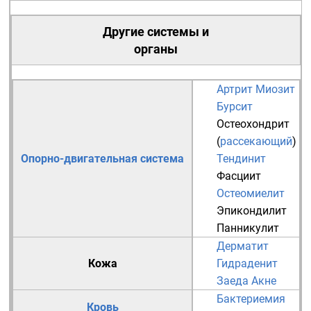
Другие системы и
органы
Артрит
Миозит
Бурсит
Остеохондрит
(
рассекающий
)
Опорно-двигательная система
Тендинит
Фасциит
Остеомиелит
Эпикондилит
Панникулит
Дерматит
Кожа
Гидраденит
Заеда
Акне
Бактериемия
Кровь