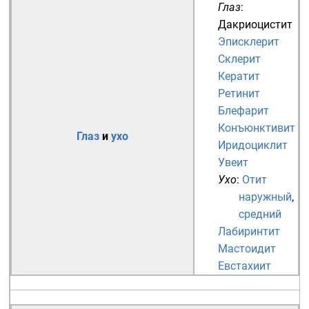
Глаз
:
Дакриоцистит
Эписклерит
Склерит
Кератит
Ретинит
Блефарит
Конъюнктивит
Глаз
и
ухо
Иридоциклит
Увеит
Ухо
:
Отит
наружный
,
средний
Лабиринтит
Мастоидит
Евстахиит