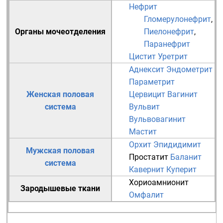
Нефрит
Гломерулонефрит
,
Органы мочеотделения
Пиелонефрит
,
Паранефрит
Цистит
Уретрит
Аднексит
Эндометрит
Параметрит
Женская половая
Цервицит
Вагинит
система
Вульвит
Вульвовагинит
Мастит
Орхит
Эпидидимит
Мужская половая
Простатит
Баланит
система
Кавернит
Куперит
Хориоамнионит
Зародышевые ткани
Омфалит