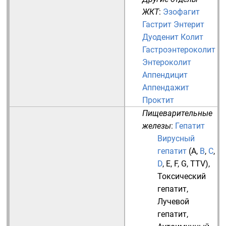
ЖКТ
:
Эзофагит
Гастрит
Энтерит
Дуоденит
Колит
Гастроэнтероколит
Энтероколит
Аппендицит
Аппендажит
Проктит
Пищеварительные
железы
:
Гепатит
Вирусный
гепатит
(
A
,
B
,
C
,
D
,
E
,
F
,
G
,
TTV
),
Токсический
гепатит
,
Лучевой
гепатит
,