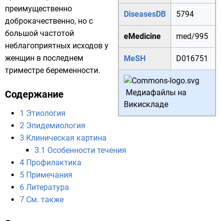
преимущественно
DiseasesDB
5794
доброкачественно, но с
большой частотой
eMedicine
med/995
неблагоприятных исходов у
женщин в последнем
MeSH
D016751
триместре беременности.
Медиафайлы на
Содержание
Викискладе
1
Этиология
2
Эпидемиология
3
Клиническая картина
3.1
Особенности течения
4
Профилактика
5
Примечания
6
Литература
7
См. также