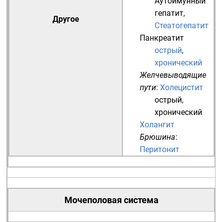
Аутоимунный
гепатит
,
Другое
Стеатогепатит
Панкреатит
острый
,
хронический
Желчевыводящие
пути
:
Холецистит
острый
,
хронический
Холангит
Брюшина
:
Перитонит
Мочеполовая система