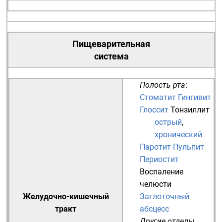
Пищеварительная
система
Полость рта
:
Стоматит
Гингивит
Глоссит
Тонзиллит
острый
,
хронический
Паротит
Пульпит
Периостит
Воспаление
челюсти
Желудочно-кишечный
Заглоточный
тракт
абсцесс
Другие отделы