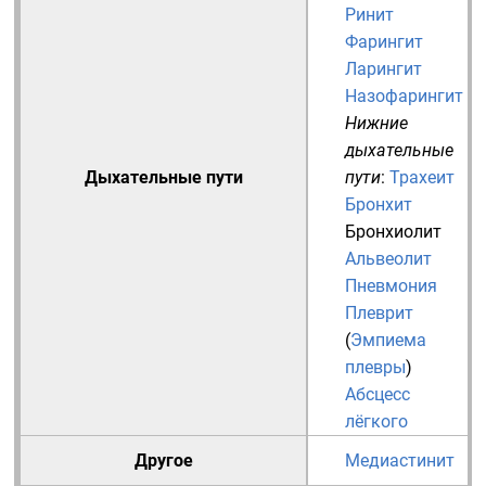
Ринит
Фарингит
Ларингит
Назофарингит
Нижние
дыхательные
Дыхательные пути
пути
:
Трахеит
Бронхит
Бронхиолит
Альвеолит
Пневмония
Плеврит
(
Эмпиема
плевры
)
Абсцесс
лёгкого
Другое
Медиастинит