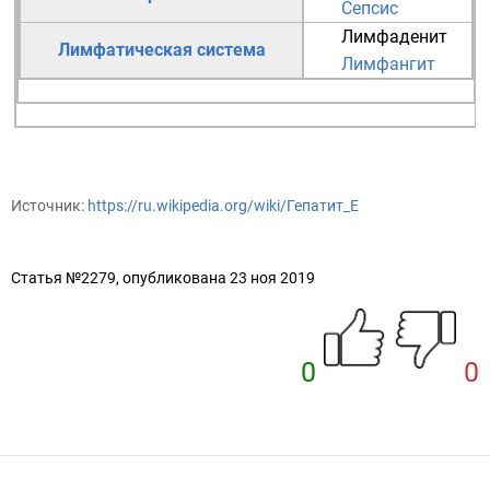
Сепсис
Лимфаденит
Лимфатическая система
Лимфангит
Источник:
https://ru.wikipedia.org/wiki/Гепатит_E
Статья №2279, опубликована 23 ноя 2019
0
0