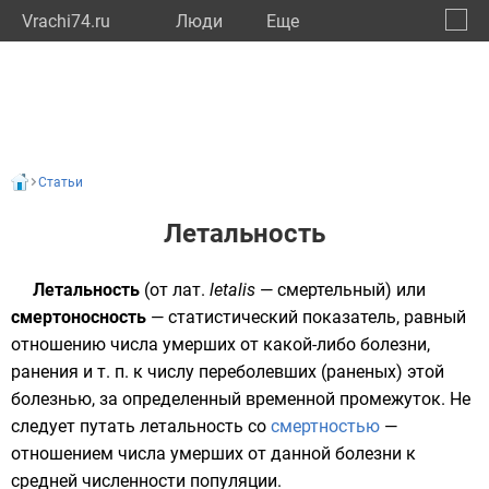
Vrachi74.ru
Люди
Eще
🔔
Челяб
🔍
Статьи
Летальность
Летальность
(от
лат.
letalis
— смертельный) или
смертоносность
— статистический показатель, равный
отношению числа умерших от какой-либо болезни,
ранения и т. п. к числу переболевших (раненых) этой
болезнью, за определенный временной промежуток. Не
следует путать летальность со
смертностью
—
отношением числа умерших от данной болезни к
средней численности популяции.