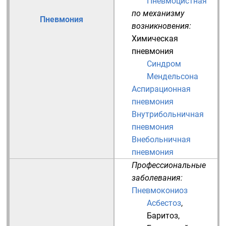
Пневмоцистная
по механизму
Пневмония
возникновения:
Химическая
пневмония
Синдром
Мендельсона
Аспирационная
пневмония
Внутрибольничная
пневмония
Внебольничная
пневмония
Профессиональные
заболевания:
Пневмокониоз
Асбестоз
,
Баритоз
,