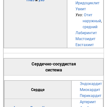
Иридоциклит
Увеит
Ухо
:
Отит
наружный
,
средний
Лабиринтит
Мастоидит
Евстахиит
Сердечно-сосудистая
система
Эндокардит
Сердце
Миокардит
Перикардит
Артериит