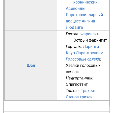
хронический
Аденоиды
Паратонзиллярный
абсцесс
Ангина
Людвига
Глотка
:
Фарингит
Острый фарингит
Гортань
:
Ларингит
Круп
Ларингоспазм
Голосовые связки
:
Шея
Узелки голосовых
связок
Надгортанник
:
Эпиглоттит
Трахея
:
Трахеит
Стеноз трахеи