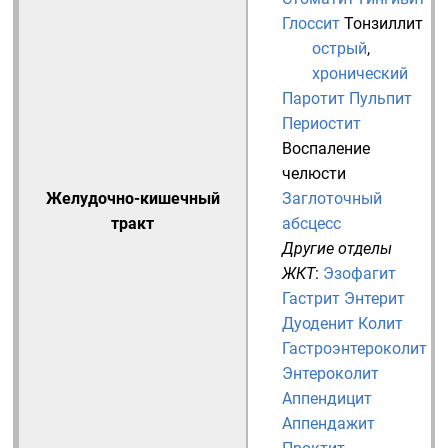
Глоссит
Тонзиллит
острый
,
хронический
Паротит
Пульпит
Периостит
Воспаление
челюсти
Желудочно-кишечный
Заглоточный
тракт
абсцесс
Другие отделы
ЖКТ
:
Эзофагит
Гастрит
Энтерит
Дуоденит
Колит
Гастроэнтероколит
Энтероколит
Аппендицит
Аппендажит