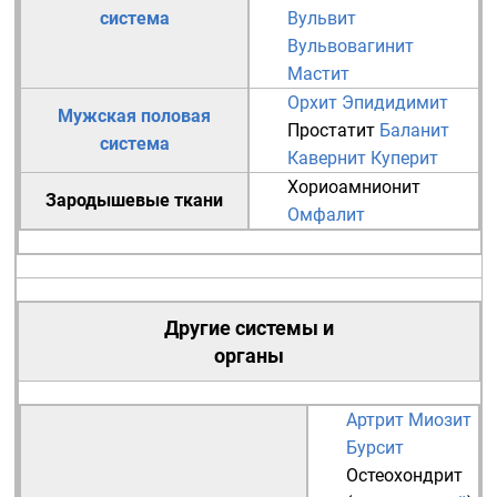
система
Вульвит
Вульвовагинит
Мастит
Орхит
Эпидидимит
Мужская половая
Простатит
Баланит
система
Кавернит
Куперит
Хориоамнионит
Зародышевые ткани
Омфалит
Другие системы и
органы
Артрит
Миозит
Бурсит
Остеохондрит