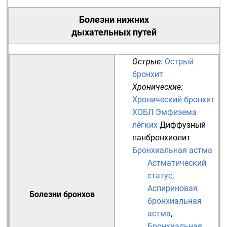
Болезни нижних
дыхательных путей
Острые:
Острый
бронхит
Хронические:
Хронический бронхит
ХОБЛ
Эмфизема
лёгких
Диффузный
панбронхиолит
Бронхиальная астма
Астматический
статус
,
Аспириновая
Болезни бронхов
бронхиальная
астма
,
Бронхиальная