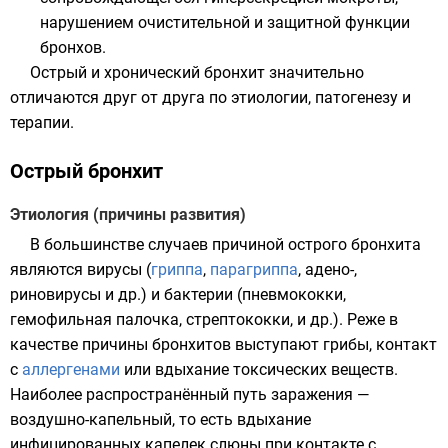
нарушением очистительной и защитной функции
бронхов.
Острый и хронический бронхит значительно
отличаются друг от друга по этиологии, патогенезу и
терапии.
Острый бронхит
Этиология (причины развития)
В большинстве случаев причиной острого бронхита
являются
вирусы
(
гриппа
,
парагриппа
,
адено-
,
риновирусы
и др.) и
бактерии
(
пневмококки
,
гемофильная палочка
,
стрептококки
, и др.). Реже в
качестве причины бронхитов выступают
грибы
, контакт
с
аллергенами
или вдыхание токсических веществ.
Наиболее распространённый путь заражения —
воздушно-капельный, то есть вдыхание
инфицированных капелек слюны при контакте с