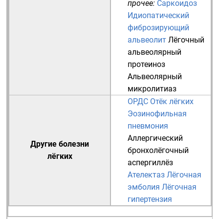
прочее:
Саркоидоз
Идиопатический
фиброзирующий
альвеолит
Лёгочный
альвеолярный
протеиноз
Альвеолярный
микролитиаз
ОРДС
Отёк лёгких
Эозинофильная
пневмония
Аллергический
Другие болезни
бронхолёгочный
лёгких
аспергиллёз
Ателектаз
Лёгочная
эмболия
Лёгочная
гипертензия