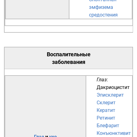
эмфизема
средостения
Воспалительные
заболевания
Глаз
:
Дакриоцистит
Эписклерит
Склерит
Кератит
Ретинит
Блефарит
Конъюнктивит
Глаз
и
ухо