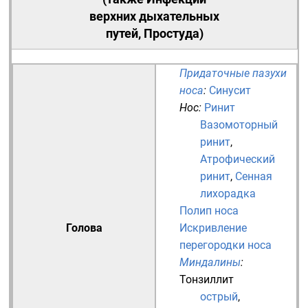
верхних дыхательных
путей
, Простуда)
Придаточные пазухи
носа
:
Синусит
Нос
:
Ринит
Вазомоторный
ринит
,
Атрофический
ринит
,
Сенная
лихорадка
Полип носа
Голова
Искривление
перегородки носа
Миндалины
:
Тонзиллит
острый
,