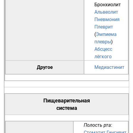
Бронхиолит
Альвеолит
Пневмония
Плеврит
(
Эмпиема
плевры
)
Абсцесс
лёгкого
Другое
Медиастинит
Пищеварительная
система
Полость рта
:
Стоматит
Гингивит