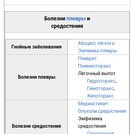
Болезни
плевры
и
средостения
Абсцесс лёгкого
Гнойные заболевания
Эмпиема плевры
Плеврит
Пневмоторакс
Лёгочный выпот
Болезни плевры
Гидроторакс
,
Гемоторакс
,
Хилоторакс
Медиастинит
Опухоли средостения
Эмфизема
Болезни средостения
средостения
Спонтанная