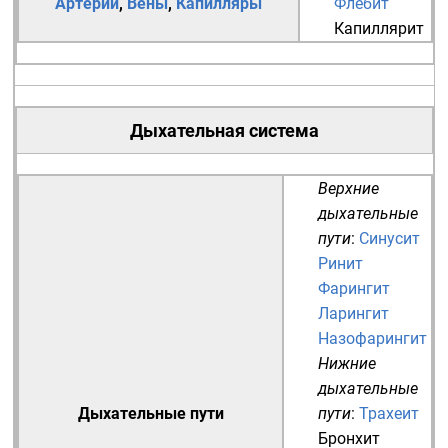
Артерии
,
Вены
,
Капилляры
Флебит
Капиллярит
Дыхательная система
Верхние
дыхательные
пути
:
Синусит
Ринит
Фарингит
Ларингит
Назофарингит
Нижние
дыхательные
Дыхательные пути
пути
:
Трахеит
Бронхит