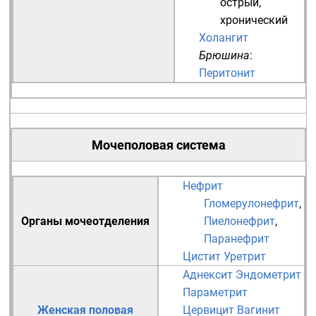
острый
,
хронический
Холангит
Брюшина
:
Перитонит
Мочеполовая система
Нефрит
Гломерулонефрит
,
Органы мочеотделения
Пиелонефрит
,
Паранефрит
Цистит
Уретрит
Аднексит
Эндометрит
Параметрит
Женская половая
Цервицит
Вагинит