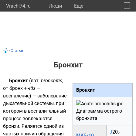
Vrachi74.ru
Люди
Eще
🔔
Челяб
🔍
Статьи
Бронхит
Бронхит
(
лат.
bronchitis
,
от
бронх
+
-itis
—
Бронхит
воспаление) — заболевание
дыхательной системы
, при
котором в воспалительный
Диаграмма острого
бронхита
процесс вовлекаются
бронхи
. Является одной из
J
20.
-
частых причин обращения
МКБ-10