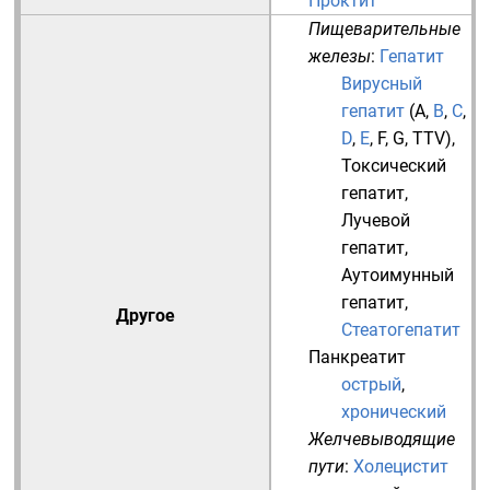
Проктит
Пищеварительные
железы
:
Гепатит
Вирусный
гепатит
(
A
,
B
,
C
,
D
,
E
,
F
,
G
,
TTV
),
Токсический
гепатит
,
Лучевой
гепатит
,
Аутоимунный
гепатит
,
Другое
Стеатогепатит
Панкреатит
острый
,
хронический
Желчевыводящие
пути
:
Холецистит