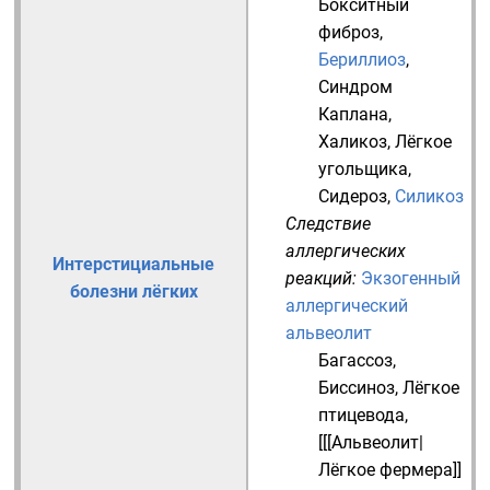
Бокситный
фиброз
,
Бериллиоз
,
Синдром
Каплана
,
Халикоз
,
Лёгкое
угольщика
,
Сидероз
,
Силикоз
Следствие
аллергических
Интерстициальные
реакций:
Экзогенный
болезни лёгких
аллергический
альвеолит
Багассоз
,
Биссиноз
,
Лёгкое
птицевода
,
[[[Альвеолит|
Лёгкое фермера]]