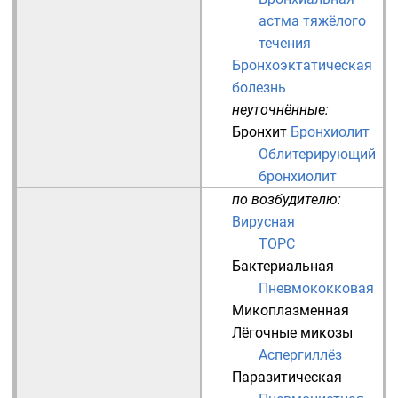
астма тяжёлого
течения
Бронхоэктатическая
болезнь
неуточнённые:
Бронхит
Бронхиолит
Облитерирующий
бронхиолит
по возбудителю:
Вирусная
ТОРС
Бактериальная
Пневмококковая
Микоплазменная
Лёгочные микозы
Аспергиллёз
Паразитическая