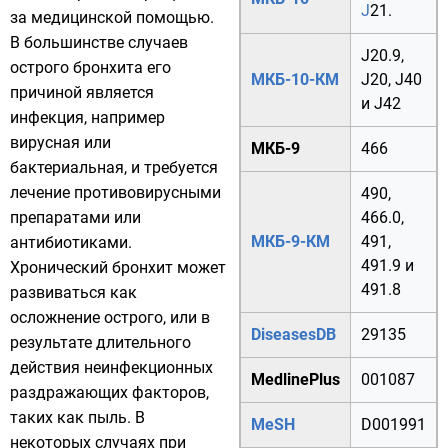
J
21.
за медицинской помощью.
В большинстве случаев
J20.9
,
острого бронхита его
МКБ-10-КМ
J20
,
J40
причиной является
и
J42
инфекция, например
вирусная или
МКБ-9
466
бактериальная, и требуется
лечение противовирусными
490
,
препаратами или
466.0
,
МКБ-9-КМ
491
,
антибиотиками.
491.9
и
Хронический бронхит может
491.8
развиваться как
осложнение острого, или в
DiseasesDB
29135
результате длительного
действия неинфекционных
MedlinePlus
001087
раздражающих факторов,
таких как пыль. В
MeSH
D001991
некоторых случаях при