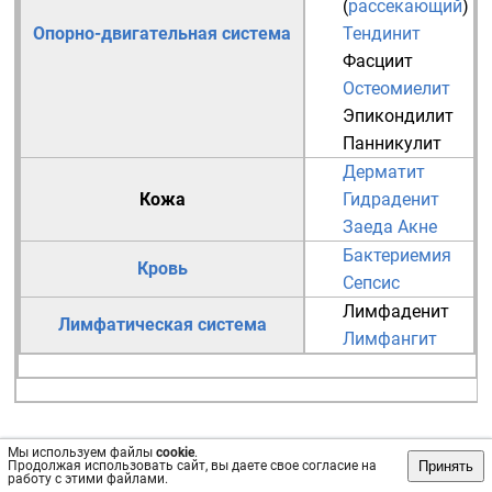
(
рассекающий
)
Опорно-двигательная система
Тендинит
Фасциит
Остеомиелит
Эпикондилит
Панникулит
Дерматит
Кожа
Гидраденит
Заеда
Акне
Бактериемия
Кровь
Сепсис
Лимфаденит
Лимфатическая система
Лимфангит
Мы используем файлы
cookie
.
Принять
Продолжая использовать сайт, вы даете свое согласие на
работу с этими файлами.
Источник:
https://ru.wikipedia.org/wiki/Бронхит