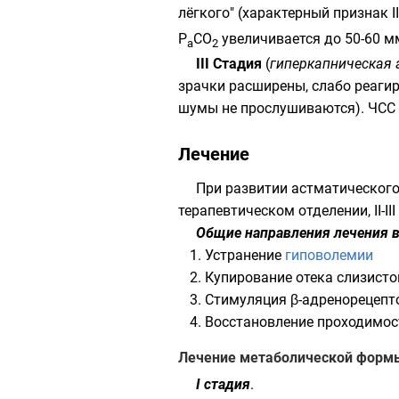
лёгкого" (характерный признак I
Р
СО
увеличивается до 50-60 мм
а
2
III Стадия
(
гиперкапническая 
зрачки расширены, слабо реагир
шумы не прослушиваются). ЧСС б
Лечение
При развитии астматического
терапевтическом отделении, II-II
Общие направления лечения в
Устранение
гиповолемии
Купирование отека слизист
Стимуляция β-адренорецепт
Восстановление проходимо
Лечение метаболической форм
I стадия
.