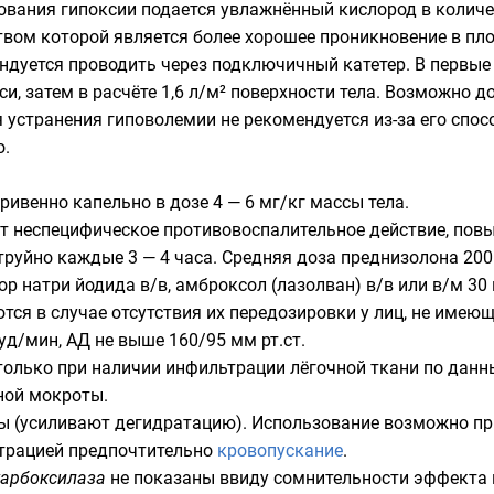
рования гипоксии подается увлажнённый кислород в колич
твом которой является более хорошее проникновение в пло
ендуется проводить через
подключичный катетер
. В первые
си
, затем в расчёте 1,6 л/м² поверхности тела. Возможно
 устранения гиповолемии не рекомендуется из-за его спос
о.
ривенно капельно в дозе 4 — 6 мг/кг массы тела.
т неспецифическое противовоспалительное действие, пов
труйно каждые 3 — 4 часа. Средняя доза преднизолона 200
вор натри йодида в/в,
амброксол
(лазолван) в/в или в/м 30 
ся в случае отсутствия их передозировки у лиц, не имеющ
уд/мин, АД не выше 160/95 мм рт.ст.
только при наличии инфильтрации лёгочной ткани по данн
ной мокроты.
ы (усиливают дегидратацию). Использование возможно п
трацией предпочтительно
кровопускание
.
карбоксилаза
не показаны ввиду сомнительности эффекта и