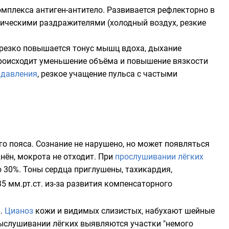
омплекса антиген-антитело. Развивается рефлекторно в
зическими раздражителями (холодный воздух, резкие
, резко повышается
тонус мышц
вдоха, дыхание
роисходит уменьшение объёма и повышение
вязкости
 давления
, резкое учащение пульса с частыми
го пояса.
Сознание
не нарушено, но может появляться
нён, мокрота не отходит. При
прослушивании лёгких
 30%. Тоны сердца приглушены, тахикардия,
35 мм.рт.ст. из-за развития компенсаторного
ь.
Цианоз
кожи и видимых слизистых, набухают шейные
выслушивании лёгких выявляются участки "немого