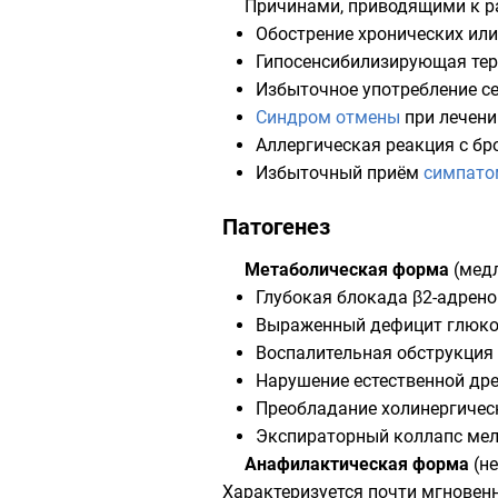
Причинами, приводящими к ра
Обострение хронических или
Гипосенсибилизирующая те
Избыточное употребление се
Синдром отмены
при лечен
Аллергическая реакция с
бр
Избыточный приём
симпато
Патогенез
Метаболическая форма
(медл
Глубокая блокада β2-адрен
Выраженный дефицит глюкок
Воспалительная обструкция 
Нарушение естественной др
Преобладание холинергичес
Экспираторный
коллапс мелк
Анафилактическая форма
(не
Характеризуется почти мгнове