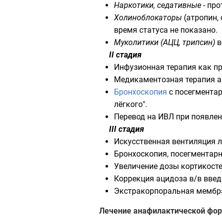
Наркотики, седативные
- про
Холиноблокаторы
(
атропин
,
время статуса не показано.
Муколитики (АЦЦ, трипсин)
в
II стадия
Инфузионная терапия как п
Медикаментозная терапия ан
Бронхоскопия
с посегмент
лёгкого".
Перевод на
ИВЛ
при появле
III стадия
Искусственная вентиляция л
Бронхоскопия, посегментар
Увеличение дозы кортикосте
Коррекция ацидоза в/в вве
Экстракорпоральная мембра
Лечение анафилактической фо