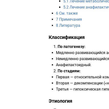
5.1
Лечение метаболиче
5.2
Лечение анафилакти
6
См. также
7
Примечания
8
Литература
Классификация
1.
По патогенезу:
Медленно развивающийся ас
Немедленно развивающийся 
Анафилактоидный.
2.
По стадиям:
Первая — относительной ко
Вторая — декомпенсации («н
Третья — гипоксическая гип
Этиология