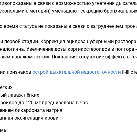
тивопоказаны в связи с возможностью угнетения дыхател
скополамин
, метацин) уменьшают секрецию бронхиальных
о время статуса не показаны в связи с затруднением прон
ри первой стадии. Коррекция ацидоза буферными раствора
алогична. Увеличение дозы кортикостероидов в полтора - 
арным
лаважом лёгких
. Показания: отсутствие эффекта в те
нии признаков
острой дыхательной недостаточности
II-III с
ёгких
ный лаваж лёгких
роидов до 120 мг преднизолона в час
дением бикарбоната натрия
нная оксигенация крови.
рмы