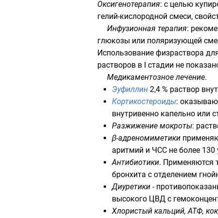
Оксигенотерапия
: с целью купи
гелий-кислородной смеси, свойс
Инфузионная терапия
: реком
глюкозы или
поляризующей сме
Использование
физраствора
для
растворов
в I стадии не показан
Медикаментозное лечение
.
Эуфиллин
2,4 % раствор внут
Кортикостероиды
: оказываю
внутривенно капельно или с
Разжижение мокроты
: раст
β-адреномиметики
применяют
аритмий и ЧСС не более 130 
Антибиотики
. Применяются 
бронхита с отделением гной
Диуретики
- противопоказан
высокого ЦВД с гемоконцен
Хлористый кальций, АТФ, ко