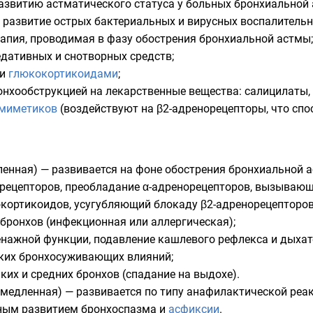
звитию астматического статуса у больных бронхиальной 
 развитие острых бактериальных и вирусных воспалитель
рапия
, проводимая в фазу обострения бронхиальной астмы;
дативных и снотворных средств;
ии
глюкокортикоидами
;
онхообструкцией
на лекарственные вещества:
салицилаты
,
миметиков
(воздействуют на
β2-адренорецепторы
, что сп
енная) — развивается на фоне обострения бронхиальной 
орецепторов, преобладание
α-адренорецепторов
, вызываю
ортикоидов, усугубляющий блокаду β2-адренорецепторов
бронхов (инфекционная или аллергическая);
енажной функции, подавление
кашлевого рефлекса
и
дыхат
ких бронхосуживающих влияний;
их и средних бронхов (спадание на выдохе).
медленная) — развивается по типу
анафилактической реак
нным развитием бронхоспазма и
асфиксии
.