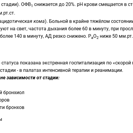
I стадии). ОФВ
снижается до 20%. рН крови смещается в с
1
.рт.ст.
ацидотическая кома
). Больной в крайне тяжёлом состояни
уют на свет, частота дыхания более 60 в минуту, при прос
олее 140 в минуту, АД резко снижено. Р
О
ниже 50 мм.рт.с
а
2
 статуса показана экстренная госпитализация по «скорой 
I стадии - в палатах интенсивной терапии и реанимации.
не зависимости от стадии:
ой
бронхиол
оров
сти
бронхов
ы