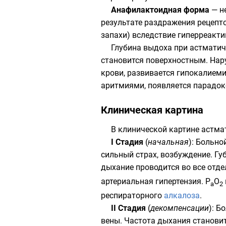
Анафилактоидная форма
— не
результате раздражения рецепт
запахи) вследствие
гиперреакти
Глубина
выдоха
при астматич
становится поверхностным. Нар
крови
, развивается
гипокалием
аритмиями
, появляется парадо
Клиническая картина
В
клинической картине
астмат
I Стадия
(
начальная
): Больн
сильный страх, возбуждение. Гу
дыхание проводится во все отд
артериальная гипертензия. Р
О
а
2
респираторного
алкалоза
.
II Стадия
(
декомпенсации
): Б
вены. Частота дыхания становит