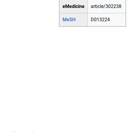
eMedicine
article/302238
MeSH
D013224