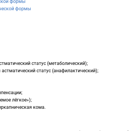
ской формы
ческой формы
тматический статус (метаболический);
астматический статус (анафилактический);
мпенсации;
емое лёгкое»);
еркапническая кома.