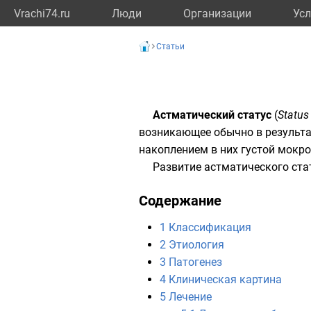
Vrachi74.ru
Люди
Организации
Усл
Статьи
Астматический статус
(
Status
возникающее обычно в результа
накоплением в них густой мокро
Развитие астматического стат
Содержание
1
Классификация
2
Этиология
3
Патогенез
4
Клиническая картина
5
Лечение