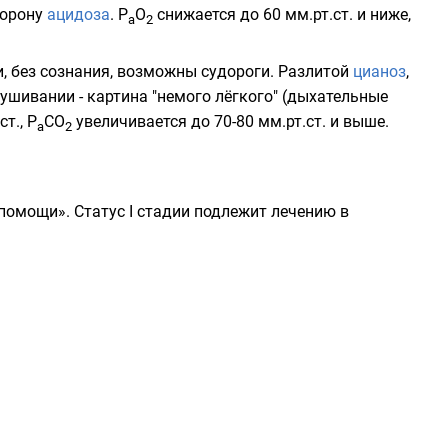
торону
ацидоза
. Р
О
снижается до 60 мм.рт.ст. и ниже,
а
2
и, без сознания, возможны
судороги
. Разлитой
цианоз
,
лушивании - картина "немого лёгкого" (дыхательные
т., Р
СО
увеличивается до 70-80 мм.рт.ст. и выше.
а
2
помощи». Статус I стадии подлежит лечению в