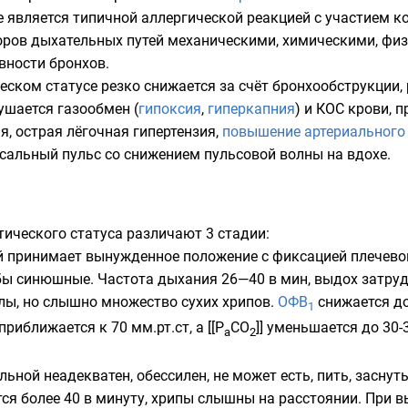
 является типичной аллергической реакцией с участием к
оров дыхательных путей механическими, химическими, фи
вности бронхов
.
еском статусе резко снижается за счёт бронхообструкции
ушается газообмен (
гипоксия
,
гиперкапния
) и
КОС
крови, п
ия
,
острая лёгочная гипертензия
,
повышение артериального
ксальный
пульс
со снижением пульсовой волны на вдохе.
ического статуса различают 3 стадии:
ой принимает вынужденное положение с фиксацией плечево
бы синюшные. Частота дыхания 26—40 в мин, выдох затруд
елы, но слышно множество
сухих хрипов
.
ОФВ
снижается до
1
приближается к 70 мм.рт.ст, а [[Р
СО
]] уменьшается до 30-
а
2
ольной неадекватен, обессилен, не может есть, пить, заснут
ся более 40 в минуту, хрипы слышны на расстоянии. При 