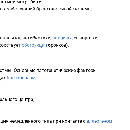
астмой могут быть:
ных заболеваний бронхолёгочной системы;
анальгин
,
антибиотики
,
вакцины
,
сыворотки
;
особствует
обструкции
бронхов).
астмы. Основные патогенетические факторы:
щих
бронхоспазм
;
;
ельного центра
;
ция немедленного типа
при контакте с
аллергеном
.