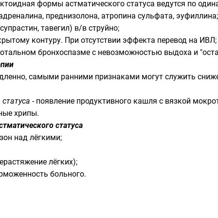
ктоидная формы астматического статуса ведутся по одина
 адреналина, преднизолона, атропина сульфата, эуфиллина;
упрастин, тавегил) в/в струйно;
рытому контуру. При отсутствии эффекта перевод на ИВЛ;
отальном бронхоспазме с невозможностью выдоха и "остан
апии
едленно, самыми ранними признаками могут служить снижен
 статуса
- появление продуктивного кашля с вязкой мокр
ные хрипы.
стматического статуса
зон над лёгкими;
ерастяжение лёгких);
рможенность больного.