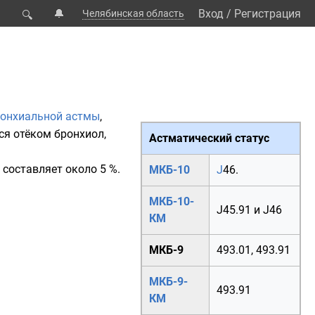
🔔
Вход
/
Регистрация
Челябинская область
🔍
онхиальной астмы
,
тся отёком
бронхиол
,
Астматический статус
 составляет около 5 %.
МКБ-10
J
46.
МКБ-10-
J45.91
и
J46
КМ
МКБ-9
493.01
,
493.91
МКБ-9-
493.91
КМ