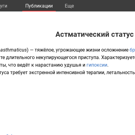
уги
Публикации
Eще
Астматический статус
 asthmaticus
) — тяжёлое, угрожающее жизни осложнение
бр
те длительного некупирующегося приступа. Характеризуе
ты, что ведёт к нарастанию удушья и
гипоксии
.
уса требует экстренной интенсивной терапии, летальность