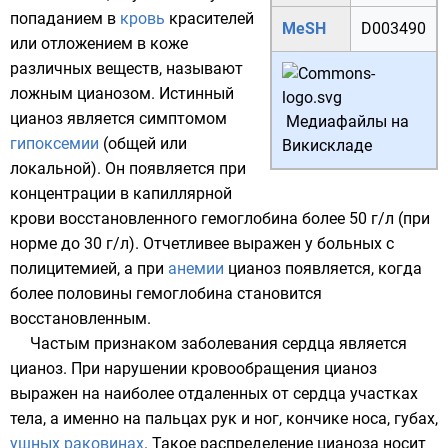
попаданием в
кровь
красителей
MeSH
D003490
или отложением в коже
различных веществ, называют
ложным цианозом. Истинный
цианоз является симптомом
Медиафайлы на
гипоксемии
(общей или
Викискладе
локальной). Он появляется при
концентрации в капиллярной
крови восстановленного гемоглобина более 50 г/л (при
норме до 30 г/л). Отчетливее выражен у больных с
полицитемией
, а при
анемии
цианоз появляется, когда
более половины гемоглобина становится
восстановленным.
Частым признаком заболевания сердца является
цианоз. При нарушении кровообращения цианоз
выражен на наиболее отдаленных от сердца участках
тела, а именно на пальцах рук и ног, кончике носа, губах,
ушных раковинах
. Такое распределение цианоза носит