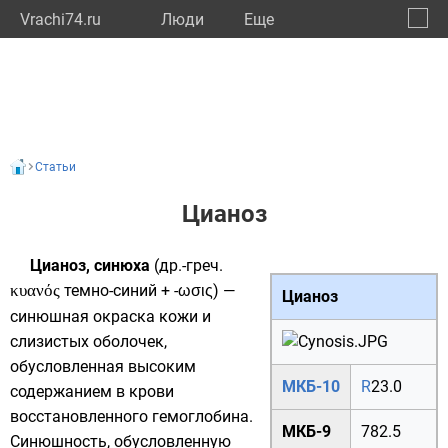
Vrachi74.ru
Люди
Eще
🔔
Челяб
🔍
Статьи
Цианоз
Цианоз, синюха
(
др.-греч.
κυανός
темно-
синий
+
-ωσις
) —
Цианоз
синюшная окраска кожи и
слизистых оболочек,
обусловленная высоким
МКБ-10
R
23.0
содержанием в крови
восстановленного
гемоглобина
.
МКБ-9
782.5
Синюшность, обусловленную