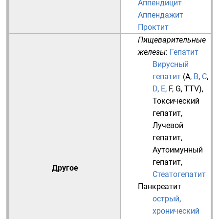
Аппендицит
Аппендажит
Проктит
Пищеварительные
железы
:
Гепатит
Вирусный
гепатит
(
A
,
B
,
C
,
D
,
E
,
F
,
G
,
TTV
),
Токсический
гепатит
,
Лучевой
гепатит
,
Аутоимунный
гепатит
,
Другое
Стеатогепатит
Панкреатит
острый
,
хронический