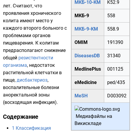
МКБ-10-КМ
K52.9
лет. Считают, что
проявления хронического
МКБ-9
558
колита имеют место у
каждого второго больного с
МКБ-9-КМ
558.9
проблемами
органов
OMIM
191390
пищеварения
. К колитам
предрасполагают снижение
DiseasesDB
31340
общей
резистентности
организма
, недостаток
MedlinePlus
001125
растительной клетчатки в
пище,
дисбактериоз
,
eMedicine
ped/435
воспалительные болезни
аноректальной зоны
MeSH
D003092
(восходящая инфекция).
Содержание
Медиафайлы на
Викискладе
1
Классификация