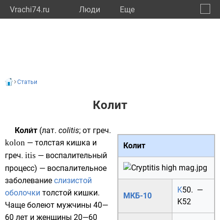
Vrachi74.ru
Люди
Eще
🔔
Челяб
🔍
Статьи
Колит
Коли́т
(
лат.
colitis
; от
греч.
kolon
— толстая кишка и
Колит
греч.
itis
— воспалительный
процесс) — воспалительное
заболевание
слизистой
K
50.
—
оболочки
толстой
кишки.
МКБ-10
K52
Чаще болеют мужчины 40—
60 лет и женщины 20—60