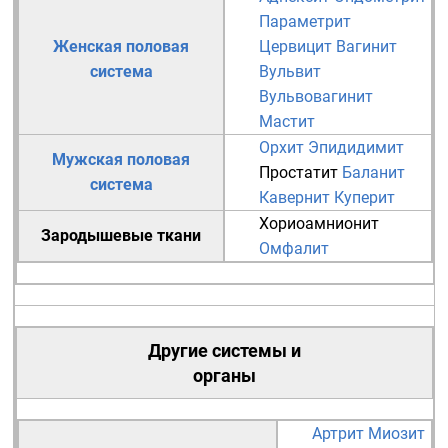
Параметрит
Женская половая
Цервицит
Вагинит
система
Вульвит
Вульвовагинит
Мастит
Орхит
Эпидидимит
Мужская половая
Простатит
Баланит
система
Кавернит
Куперит
Хориоамнионит
Зародышевые ткани
Омфалит
Другие системы и
органы
Артрит
Миозит