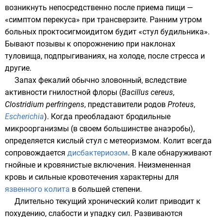
возникнуть непосредственно после приема пищи —
«симптом перекуса» при трансверзите. Ранним утром
больных проктосигмоидитом будит «стул будильника».
Бывают позывы к опорожнению при наклонах
туловища, подпрыгиваниях, на холоде, после стресса и
другие.
Запах фекалий обычно зловонный, вследствие
активности гнилостной флоры (
Bacillus cereus
,
Clostridium perfringens
, представители родов
Proteus
,
Escherichia
). Когда преобладают бродильные
микроорганизмы (в своем большинстве
анаэробы
),
определяется кислый стул с
метеоризмом
. Колит всегда
сопровождается
дисбактериозом
. В кале обнаруживают
гнойные и кровянистые включения. Неизмененная
кровь и сильные кровотечения характерны для
язвенного колита
в большей степени.
Длительно текущий хронический колит приводит к
похудению, слабости и упадку сил. Развиваются