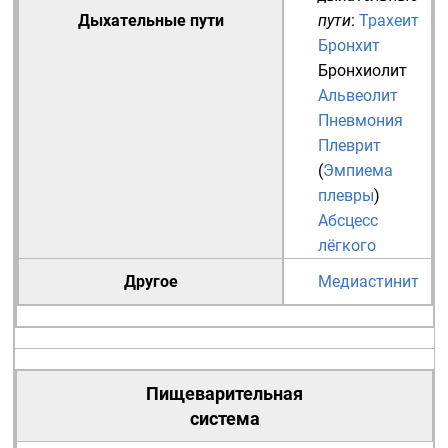
Дыхательные пути
пути
:
Трахеит
Бронхит
Бронхиолит
Альвеолит
Пневмония
Плеврит
(
Эмпиема
плевры
)
Абсцесс
лёгкого
Другое
Медиастинит
Пищеварительная
система