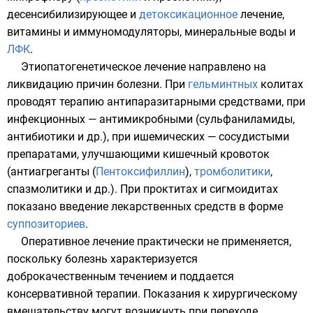
десенсибилизирующее и
детоксикационное
лечение,
витамины
и
иммуномодуляторы
,
минеральные воды
и
ЛФК
.
Этиопатогенетическое лечение направлено на
ликвидацию причин болезни. При
гельминтных
колитах
проводят терапию антипаразитарными средствами, при
инфекционных — антимикробными (
сульфаниламиды
,
антибиотики
и др.), при ишемических — сосудистыми
препаратами, улучшающими кишечный кровоток
(антиагреганты (
Пентоксифиллин
),
тромболитики
,
спазмолитики
и др.). При проктитах и сигмоидитах
показано введение лекарственных средств в форме
суппозиториев
.
Оперативное лечение практически не применяется,
поскольку болезнь характеризуется
доброкачественным течением и поддается
консервативной терапии. Показания к хирургическому
вмешательству могут возникнуть при переходе