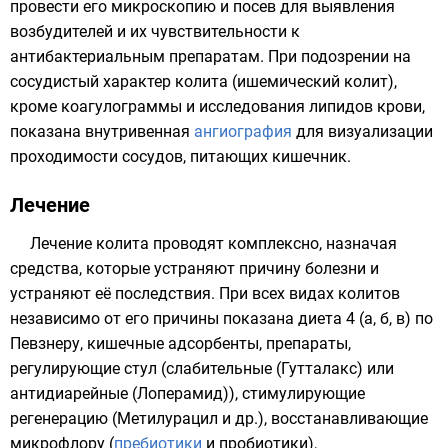
провести его микроскопию и посев для выявления
возбудителей и их чувствительности к
антибактериальным препаратам. При подозрении на
сосудистый характер колита (ишемический колит),
кроме коагулограммы и исследования липидов крови,
показана внутривенная
ангиография
для визуализации
проходимости сосудов, питающих кишечник.
Лечение
Лечение колита проводят комплексно, назначая
средства, которые устраняют причину болезни и
устраняют её последствия. При всех видах колитов
независимо от его причины показана диета
4 (а, б, в) по
Певзнеру
, кишечные
адсорбенты
, препараты,
регулирующие стул (
слабительные
(Гутталакс) или
антидиарейные (
Лоперамид
)), стимулирующие
регенерацию (
Метилурацил
и др.), восстанавливающие
микрофлору (
пребиотики
и
пробиотики
),