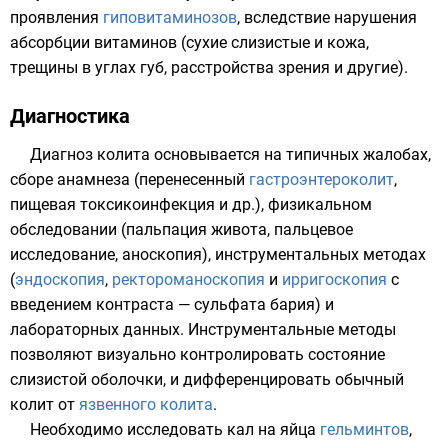
проявления
гиповитаминозов
, вследствие нарушения
абсорбции
витаминов (сухие слизистые и кожа,
трещины в углах губ, расстройства зрения и другие).
Диагностика
Диагноз колита основывается на типичных жалобах,
сборе анамнеза (перенесенный
гастроэнтероколит
,
пищевая токсикоинфекция
и др.),
физикальном
обследовании
(пальпация живота, пальцевое
исследование, аноскопия), инструментальных методах
(
эндоскопия
,
ректороманоскопия
и
ирригоскопия
с
введением контраста — сульфата бария) и
лабораторных данных. Инструментальные методы
позволяют визуально контролировать состояние
слизистой оболочки, и дифференцировать обычный
колит от
язвенного колита
.
Необходимо исследовать кал на яйца
гельминтов
,