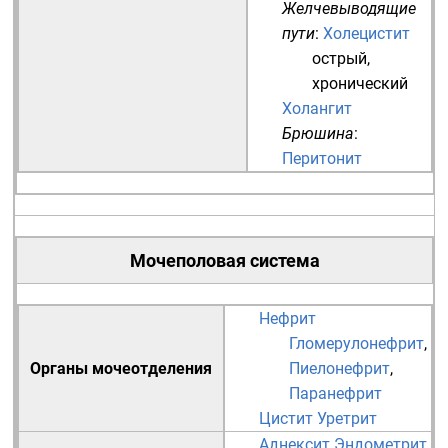
Желчевыводящие
пути
:
Холецистит
острый
,
хронический
Холангит
Брюшина
:
Перитонит
Мочеполовая система
Нефрит
Гломерулонефрит
,
Органы мочеотделения
Пиелонефрит
,
Паранефрит
Цистит
Уретрит
Аднексит
Эндометрит