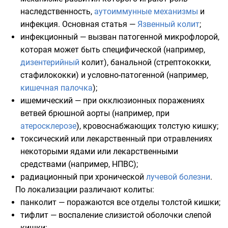
наследственность,
аутоиммунные механизмы
и
инфекция. Основная статья —
Язвенный колит
;
инфекционный — вызван патогенной микрофлорой,
которая может быть специфической (например,
дизентерийный
колит), банальной (
стрептококки
,
стафилококки
) и условно-патогенной (например,
кишечная палочка
);
ишемический — при окклюзионных поражениях
ветвей брюшной аорты (например, при
атеросклерозе
), кровоснабжающих толстую кишку;
токсический или лекарственный при отравлениях
некоторыми ядами или лекарственными
средствами (например,
НПВС
);
радиационный при хронической
лучевой болезни
.
По локализации различают колиты:
панколит — поражаются все отделы толстой кишки;
тифлит — воспаление слизистой оболочки
слепой
кишки
;