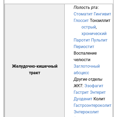
Полость рта
:
Стоматит
Гингивит
Глоссит
Тонзиллит
острый
,
хронический
Паротит
Пульпит
Периостит
Воспаление
челюсти
Желудочно-кишечный
Заглоточный
тракт
абсцесс
Другие отделы
ЖКТ
:
Эзофагит
Гастрит
Энтерит
Дуоденит
Колит
Гастроэнтероколит
Энтероколит