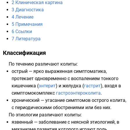
2
Клиническая картина
3
Диагностика
4
Лечение
5
Примечания
6
Ссылки
7
Литература
Классификация
По течению различают колиты:
острый — ярко выраженная симптоматика,
протекает одновременно с воспалением тонкого
кишечника (
энтерит
) и желудка (
гастрит
), входя в
симптомокомплекс
гастроэнтероколита
.
хронический — угасание симптомов острого колита,
с периодическими обострениями или без них.
По этиологии различают колиты:
язвенный — заболевание с неясной этиологией, в
механизме развития которого играют роль