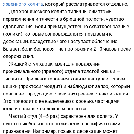
язвенного колита
, который рассматривается отдельно.
Для хронического колита типичны симптомы
переполнения и тяжести в брюшной полости, чувство
сдавливания. Боли преимущественно схваткообразные
(
колики
), которые сопровождаются позывами к
дефекации, вследствие чего наступает облегчение.
Бывает, боли беспокоят на протяжении 2—3 часов после
опорожнения.
Жидкий стул характерен для поражения
проксимального (правого) отдела толстой кишки —
тифлита. При левостороннем колите, наступает спазм
кишки (проктосигмоидит) и наблюдают запор, который
повышает продукцию слизи внутренней стенкой кишки.
Это приводит к её выделению с кровью, частицами
кала и называется ложным поносом.
Частый стул (4—5 раз) характерен для колита. У
некоторых больных он отличается специфическими
признаками. Например, позыв к дефекации может