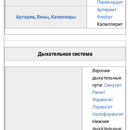
Перикардит
Артериит
Артерии
,
Вены
,
Капилляры
Флебит
Капиллярит
Дыхательная система
Верхние
дыхательные
пути
:
Синусит
Ринит
Фарингит
Ларингит
Назофарингит
Нижние
дыхательные