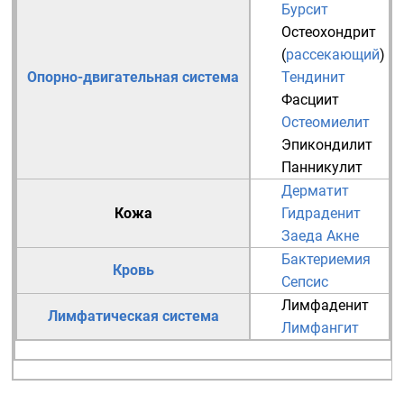
Бурсит
Остеохондрит
(
рассекающий
)
Опорно-двигательная система
Тендинит
Фасциит
Остеомиелит
Эпикондилит
Панникулит
Дерматит
Кожа
Гидраденит
Заеда
Акне
Бактериемия
Кровь
Сепсис
Лимфаденит
Лимфатическая система
Лимфангит