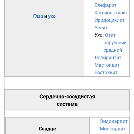
Блефарит
Конъюнктивит
Глаз
и
ухо
Иридоциклит
Увеит
Ухо
:
Отит
наружный
,
средний
Лабиринтит
Мастоидит
Евстахиит
Сердечно-сосудистая
система
Эндокардит
Сердце
Миокардит