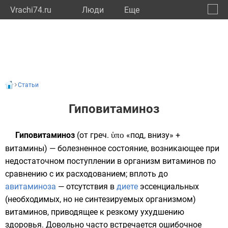
Vrachi74.ru
Люди
Eще
🔔
Челяб
🔍
Статьи
Гиповитаминоз
Гиповитаминоз
(от
греч.
ὑπο
«под, внизу» +
витамины
) — болезненное состояние, возникающее при
недостаточном поступлении в организм витаминов по
сравнению с их расходованием; вплоть до
авитаминоза
— отсутствия в
диете
эссенциальных
(необходимых, но не синтезируемых организмом)
витаминов, приводящее к резкому ухудшению
здоровья. Довольно часто встречается ошибочное