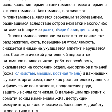
использование термина «авитаминоз» вместо термина
«гиповитаминоз». Авитаминоз, в отличие от
гиповитаминоза, является серьезным заболеванием,
развившимся вследствие острой нехватки какого-либо
витамина (например
рахит
, «
Бери-бери
»,
цинга
и др.).
Гиповитаминоз развивается незаметно: появляется
раздражительность, повышенная утомляемость,
снижается внимание, ухудшается
аппетит
, нарушается
сон. Систематический длительный недостаток
витаминов в пище снижает работоспособность,
сказывается на состоянии отдельных органов и тканей
(
кожа
,
слизистые
,
мышцы
,
костная ткань
) и важнейших
функциях организма, таких как рост, интеллектуальные
и физические возможности, продолжение рода,
защитные силы организма. В дальнейшем приводит к
соматическим изменениям ЖКТ, деструкции
иммунитета, онкологическим заболеваниям, диабету
второго типа и т. д.