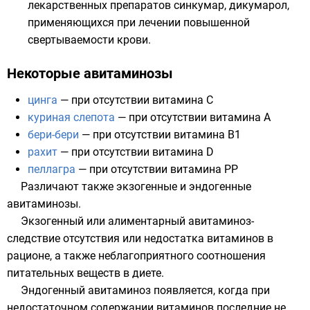
лекарственных препаратов синкумар, дикумарол,
применяющихся при лечении повышенной
свертываемости крови.
Некоторые авитаминозы
цинга
— при отсутствии
витамина С
куриная слепота
— при отсутствии
витамина А
бери-бери
— при отсутствии
витамина B1
рахит
— при отсутствии
витамина D
пеллагра
— при отсутствии
витамина PP
Различают также экзогенные и эндогенные
авитаминозы.
Экзогенный или алиментарный авитаминоз-
следствие отсутствия или недостатка витаминов в
рационе, а также неблагоприятного соотношения
питательных веществ в диете.
Эндогенный авитаминоз появляется, когда при
недостаточном содержании витаминов последние не