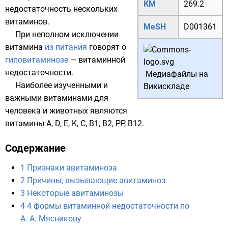
КМ
269.2
недостаточность нескольких
витаминов.
MeSH
D001361
При неполном исключении
витамина
из питания
говорят о
гиповитаминозе
—
витаминной
недостаточности
.
Медиафайлы на
Наиболее изученными и
Викискладе
важными витаминами для
человека и животных являются
витамины А, D, E, K, C, B1, B2, PP, B12.
Содержание
1
Признаки авитаминоза
2
Причины, вызывающие авитаминоз
3
Некоторые авитаминозы
4
4 формы витаминной недостаточности по
А. А. Мясникову