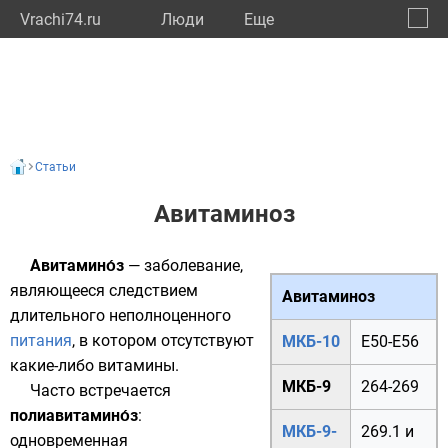
Vrachi74.ru
Люди
Eще
🔔
Челяб
🔍
Статьи
Авитаминоз
Авитамино́з
—
заболевание
,
являющееся следствием
Авитаминоз
длительного неполноценного
питания
, в котором отсутствуют
МКБ-10
E50-E56
какие-либо
витамины
.
МКБ-9
264
-
269
Часто встречается
полиавитамино́з
:
МКБ-9-
269.1
и
одновременная