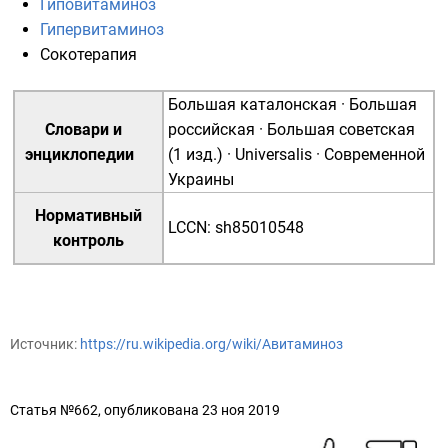
Гиповитаминоз
Гипервитаминоз
Сокотерапия
Большая каталонская
·
Большая
Словари и
российская
·
Большая советская
энциклопедии
(1 изд.)
·
Universalis
·
Современной
Украины
Нормативный
LCCN
:
sh85010548
контроль
Источник:
https://ru.wikipedia.org/wiki/Авитаминоз
Статья №662, опубликована 23 ноя 2019