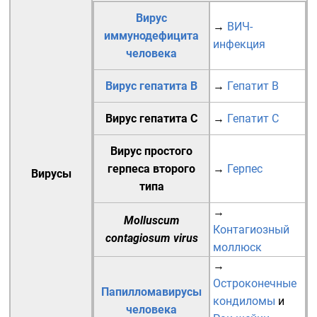
Вирус
→
ВИЧ-
иммунодефицита
инфекция
человека
Вирус гепатита B
→
Гепатит B
Вирус гепатита C
→
Гепатит C
Вирус простого
герпеса второго
→
Герпес
Вирусы
типа
→
Molluscum
Контагиозный
contagiosum virus
моллюск
→
Остроконечные
Папилломавирусы
кондиломы
и
человека