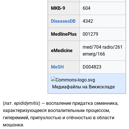
МКБ-9
604
DiseasesDB
4342
MedlinePlus
001279
med/704
radio/261
eMedicine
emerg/166
MeSH
D004823
Медиафайлы на Викискладе
(
лат.
epididymitis
) — воспаление придатка семенника,
характеризующееся воспалительным процессом,
гиперемией, припухлостью и отёчностью в области
мошонки.