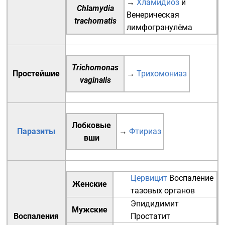
→
Хламидиоз
и
Chlamydia
Венерическая
trachomatis
лимфогранулёма
Trichomonas
Простейшие
→
Трихомониаз
vaginalis
Лобковые
Паразиты
→
Фтириаз
вши
Цервицит
Воспаление
Женские
тазовых органов
Эпидидимит
Мужские
Воспаления
Простатит