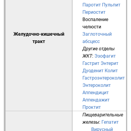
Паротит
Пульпит
Периостит
Воспаление
челюсти
Желудочно-кишечный
Заглоточный
тракт
абсцесс
Другие отделы
ЖКТ
:
Эзофагит
Гастрит
Энтерит
Дуоденит
Колит
Гастроэнтероколит
Энтероколит
Аппендицит
Аппендажит
Проктит
Пищеварительные
железы
:
Гепатит
Вирусный