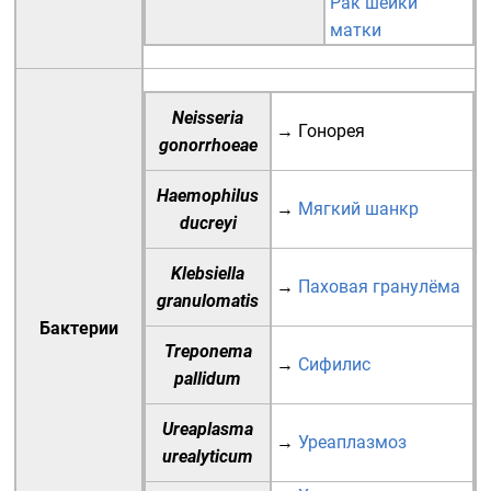
Рак шейки
матки
Neisseria
→
Гонорея
gonorrhoeae
Haemophilus
→
Мягкий шанкр
ducreyi
Klebsiella
→
Паховая гранулёма
granulomatis
Бактерии
Treponema
→
Сифилис
pallidum
Ureaplasma
→
Уреаплазмоз
urealyticum