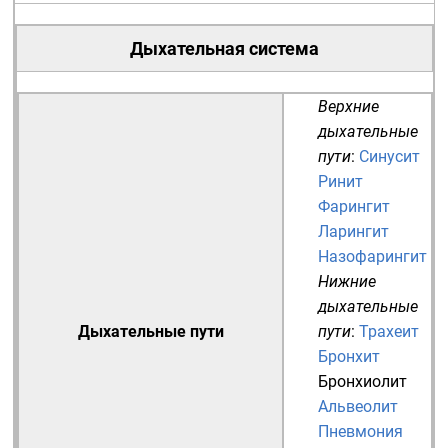
Дыхательная система
Верхние
дыхательные
пути
:
Синусит
Ринит
Фарингит
Ларингит
Назофарингит
Нижние
дыхательные
Дыхательные пути
пути
:
Трахеит
Бронхит
Бронхиолит
Альвеолит
Пневмония