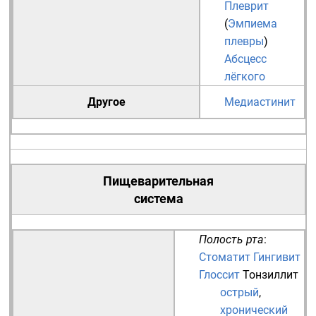
Плеврит
(
Эмпиема
плевры
)
Абсцесс
лёгкого
Другое
Медиастинит
Пищеварительная
система
Полость рта
:
Стоматит
Гингивит
Глоссит
Тонзиллит
острый
,
хронический