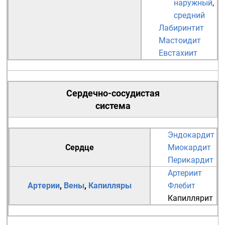
наружный
,
средний
Лабиринтит
Мастоидит
Евстахиит
Сердечно-сосудистая
система
Эндокардит
Сердце
Миокардит
Перикардит
Артериит
Артерии
,
Вены
,
Капилляры
Флебит
Капиллярит