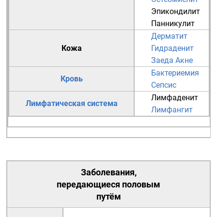
Эпикондилит
Панникулит
Дерматит
Кожа
Гидраденит
Заеда
Акне
Бактериемия
Кровь
Сепсис
Лимфаденит
Лимфатическая система
Лимфангит
Заболевания,
передающиеся половым
путём