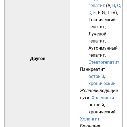
гепатит
(
A
,
B
,
C
,
D
,
E
,
F
,
G
,
TTV
),
Токсический
гепатит
,
Лучевой
гепатит
,
Аутоимунный
гепатит
,
Другое
Стеатогепатит
Панкреатит
острый
,
хронический
Желчевыводящие
пути
:
Холецистит
острый
,
хронический
Холангит
Брюшина
: