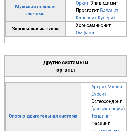
Орхит
Эпидидимит
Мужская половая
Простатит
Баланит
система
Кавернит
Куперит
Хориоамнионит
Зародышевые ткани
Омфалит
Другие системы и
органы
Артрит
Миозит
Бурсит
Остеохондрит
(
рассекающий
)
Опорно-двигательная система
Тендинит
Фасциит
Остеомиелит