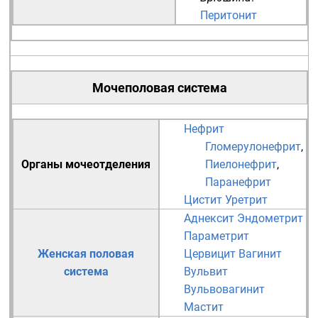
Перитонит
Мочеполовая система
Нефрит
Гломерулонефрит
,
Органы мочеотделения
Пиелонефрит
,
Паранефрит
Цистит
Уретрит
Аднексит
Эндометрит
Параметрит
Женская половая
Цервицит
Вагинит
система
Вульвит
Вульвовагинит
Мастит