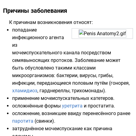
Причины заболевания
К причинам возникновения относят:
попадание
инфекционного агента
из
мочеиспускательного канала посредством
семявыносящих протоков. Заболевание может
быть обусловлено такими классами
микроорганизмов: бактерии,
вирусы
, грибы,
инфекции, передающиеся половым путём (
гонорея
,
хламидиоз
, гарднереллы, трихомонады).
применение мочеиспускательных катетеров.
осложнённые формы
уретрита
и
простатита
.
осложнение, возникшее ввиду перенесённого ранее
паротита
(свинки).
затруднённое мочеиспускание как причина