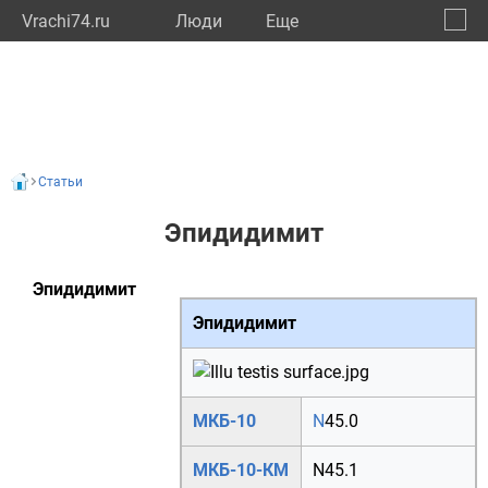
Vrachi74.ru
Люди
Eще
🔔
Челяб
🔍
Статьи
Эпидидимит
Эпидидимит
Эпидидимит
МКБ-10
N
45.0
МКБ-10-КМ
N45.1