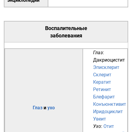
энциклопедии
Воспалительные
заболевания
Глаз
:
Дакриоцистит
Эписклерит
Склерит
Кератит
Ретинит
Блефарит
Конъюнктивит
Глаз
и
ухо
Иридоциклит
Увеит
Ухо
:
Отит