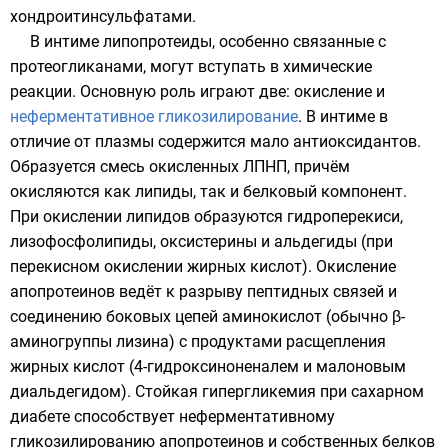
хондроитинсульфатами.
В интиме липопротеиды, особенно связанные с
протеогликанами, могут вступать в химические
реакции. Основную роль играют две: окисление и
неферментативное гликозилирование
. В интиме в
отличие от плазмы содержится мало
антиоксидантов
.
Образуется смесь окисленных ЛПНП, причём
окисляются как липиды, так и белковый компонент.
При окислении липидов образуются гидроперекиси,
лизофосфолипиды, оксистерины и
альдегиды
(при
перекисном окислении жирных кислот). Окисление
апопротеинов ведёт к разрыву пептидных связей и
соединению боковых цепей аминокислот (обычно β-
аминогруппы лизина) с продуктами расщепления
жирных кислот (4-гидроксиноненалем и малоновым
диальдегидом). Стойкая гипергликемия при сахарном
диабете способствует неферментативному
гликозилированию апопротеинов и собственных белков