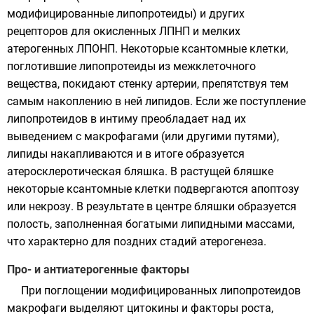
модифицированные
липопротеиды
) и других
рецепторов для окисленных ЛПНП и мелких
атерогенных ЛПОНП. Некоторые ксантомные клетки,
поглотившие липопротеиды из межклеточного
вещества, покидают стенку артерии, препятствуя тем
самым накоплению в ней
липидов
. Если же поступление
липопротеидов в интиму преобладает над их
выведением с макрофагами (или другими путями),
липиды накапливаются и в итоге образуется
атеросклеротическая бляшка. В растущей бляшке
некоторые ксантомные клетки подвергаются апоптозу
или некрозу. В результате в центре бляшки образуется
полость, заполненная богатыми липидными массами,
что характерно для поздних стадий атерогенеза.
Про- и антиатерогенные факторы
При поглощении модифицированных липопротеидов
макрофаги выделяют
цитокины
и факторы роста,