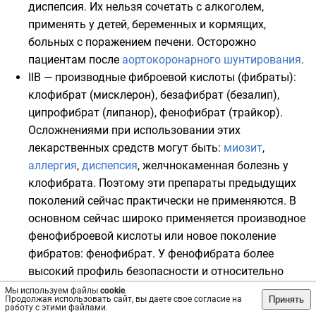
диспепсия. Их нельзя сочетать с алкоголем,
применять у детей, беременных и кормящих,
больных с поражением печени. Осторожно
пациентам после
аортокоронарного шунтирования
.
IIB — производные фиброевой кислоты (фибраты):
клофибрат (мисклерон), безафибрат (безалип),
ципрофибрат (липанор), фенофибрат (трайкор).
Осложнениями при использовании этих
лекарственных средств могут быть:
миозит
,
аллергия
,
диспепсия
,
желчнокаменная болезнь
у
клофибрата. Поэтому эти препараты предыдущих
поколений сейчас практически не применяются. В
основном сейчас широко применяется производное
фенофиброевой кислоты или новое поколение
фибратов: фенофибрат. У фенофибрата более
высокий профиль безопасности и относительно
низкая частота побочных эффектов. Наиболее
Мы используем файлы
cookie
.
Принять
Продолжая использовать сайт, вы даете свое согласие на
эффективно применять фенофибрат при лечении
работу с этими файлами.