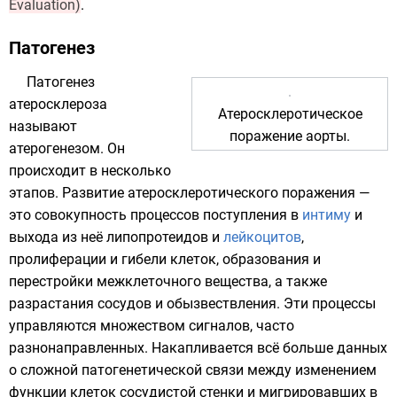
Evaluation)
.
Патогенез
Патогенез
атеросклероза
Атеросклеротическое
называют
поражение аорты.
атерогенезом. Он
происходит в несколько
этапов. Развитие атеросклеротического поражения —
это совокупность процессов поступления в
интиму
и
выхода из неё
липопротеидов
и
лейкоцитов
,
пролиферации и гибели клеток, образования и
перестройки межклеточного вещества, а также
разрастания
сосудов
и обызвествления. Эти процессы
управляются множеством сигналов, часто
разнонаправленных. Накапливается всё больше данных
о сложной патогенетической связи между изменением
функции клеток сосудистой стенки и мигрировавших в