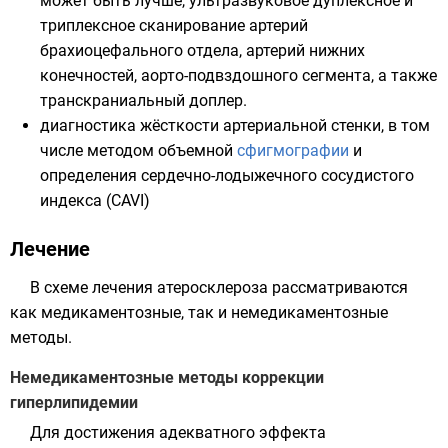
может быть лучше, ультразвуковое дуплексное и
триплексное сканирование артерий
брахиоцефального отдела, артерий нижних
конечностей, аорто-подвздошного сегмента, а также
транскраниальный доплер.
диагностика жёсткости артериальной стенки, в том
числе методом объемной
сфигмографии
и
определения сердечно-лодыжечного сосудистого
индекса (CAVI)
Лечение
В схеме лечения атеросклероза рассматриваются
как
медикаментозные
, так и немедикаментозные
методы.
Немедикаментозные методы коррекции
гиперлипидемии
Для достижения адекватного эффекта