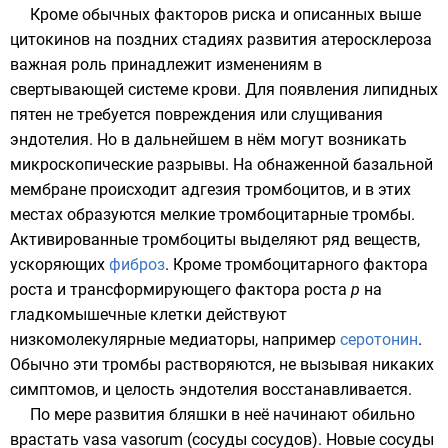
Кроме обычных факторов риска и описанных выше
цитокинов на поздних стадиях развития атеросклероза
важная роль принадлежит изменениям в
свертывающей системе крови. Для появления липидных
пятен не требуется повреждения или слущивания
эндотелия. Но в дальнейшем в нём могут возникать
микроскопические разрывы. На обнаженной базальной
мембране происходит адгезия тромбоцитов, и в этих
местах образуются мелкие тромбоцитарные тромбы.
Активированные тромбоциты выделяют ряд веществ,
ускоряющих
фиброз
. Кроме тромбоцитарного фактора
роста и трансформирующего фактора роста
р
на
гладкомышечные клетки действуют
низкомолекулярные медиаторы, например
серотонин
.
Обычно эти тромбы растворяются, не вызывая никаких
симптомов, и целость эндотелия восстанавливается.
По мере развития бляшки в неё начинают обильно
врастать vasa vasorum (сосуды сосудов). Новые сосуды