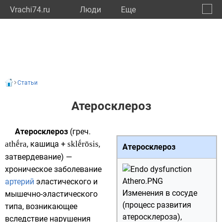
Vrachi74.ru
Люди
Eще
🔔
Челяб
🔍
Статьи
Атеросклероз
Атеросклероз
(
греч.
athḗra
, кашица +
sklḗrōsis
,
Атеросклероз
затвердевание) —
хроническое заболевание
артерий
эластического и
Изменения в сосуде
мышечно-эластического
(процесс развития
типа, возникающее
атеросклероза),
вследствие нарушения