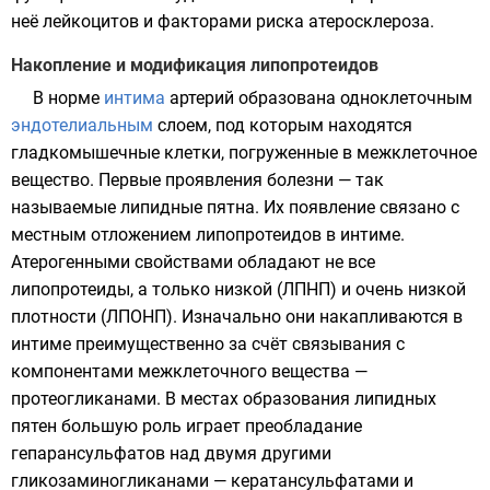
неё лейкоцитов и факторами риска атеросклероза.
Накопление и модификация липопротеидов
В норме
интима
артерий образована одноклеточным
эндотелиальным
слоем, под которым находятся
гладкомышечные клетки, погруженные в межклеточное
вещество. Первые проявления болезни — так
называемые
липидные
пятна. Их появление связано с
местным отложением
липопротеидов
в интиме.
Атерогенными свойствами обладают не все
липопротеиды, а только низкой (ЛПНП) и очень низкой
плотности (ЛПОНП). Изначально они накапливаются в
интиме преимущественно за счёт связывания с
компонентами межклеточного вещества —
протеогликанами
. В местах образования липидных
пятен большую роль играет преобладание
гепарансульфатов над двумя другими
гликозаминогликанами
—
кератансульфатами
и