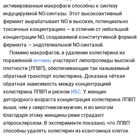
активированные макрофаги способны к синтезу
индуцируемой NO-синтазы. Этот высокоактивный
фермент вырабатывает NO в высоких, потенциально
токсичных концентрациях — в отличие от небольшой
концентрации NO, создаваемой конститутивной формой
фермента — эндотелиальной NO-синтазой.
Помимо макрофагов, в удалении холестерина из
поражённой
интимы
участвуют липопротеиды высокой
плотности (ЛПВП), обеспечивающие так называемый
обратный транспорт холестерина. Доказана чёткая
обратная зависимость между концентрацией
холестерина ЛПВП и риском
ИБС
. У женщин
детородного возраста концентрация холестерина ЛПВП
выше, чем у сверстников-мужчин, и во многом
благодаря этому женщины реже страдают
атеросклерозом. В эксперименте показано, что ЛПВП
способны удалять холестерин из ксантомных клеток.