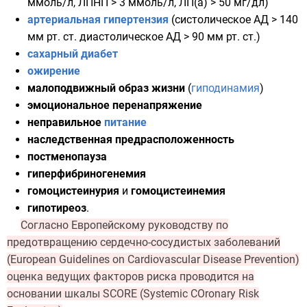
ммоль/л,
ЛПНП
> 3 ммоль/л,
ЛП(a)
> 50 мг/дл)
артериальная гипертензия
(систолическое АД > 140
мм рт. ст. диастолическое АД > 90 мм рт. ст.)
сахарный диабет
ожирение
малоподвижный
образ жизни
(
гиподинамия
)
эмоциональное перенапряжение
неправильное
питание
наследственная предрасположенность
постменопауза
гиперфибриногенемия
гомоцистеинурия
и
гомоцистеинемия
гипотиреоз
.
Согласно Европейскому руководству по
предотвращению сердечно-сосудистых заболеваний
(European Guidelines on Cardiovascular Disease Prevention)
оценка ведущих факторов риска проводится на
основании шкалы SCORE (Systemic COronary Risk