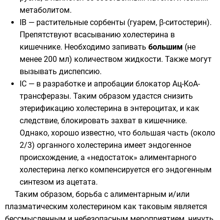
метаболитом.
IB — растительные сорбенты (гуарем, β-ситостерин).
Препятствуют всасыванию холестерина в
кишечнике. Необходимо запивать
большим
(не
менее 200 мл) количеством жидкости. Также могут
вызывать диспепсию.
IC — в разработке и апробации блокатор Ац-КоА-
трансферазы. Таким образом удастся снизить
этерификацию
холестерина в
энтероцитах
, и как
следствие, блокировать захват в
кишечнике
.
Однако, хорошо известно, что большая часть (около
2/3) органного холестерина имеет эндогенное
происхождение, а «недостаток» алиментарного
холестерина легко компенсируется его эндогенным
синтезом из ацетата.
Таким образом, борьба с алиментарным и/или
плазматическим холестерином как таковым является
бессмысленным и небезопасным мероприятием, ничуть