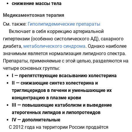
снижение массы тела
Медикаментозная терапия
См. также:
Гиполипидемические препараты
Включает в себя коррекцию артериальной
гипертензии (особенно систолического АД), сахарного
диабета,
метаболического синдрома
. Однако наиболее
значимым является нормализация липидного спектра.
Препараты, применяемые с этой целью, разделяются на
четыре основных группы:
I — препятствующие всасыванию холестерина
II — снижающие синтез холестерина и
триглицеридов в печени и уменьшающие их
концентрацию в плазме крови
III — повышающие
катаболизм
и выведение
атерогенных липидов и липопротеидов
IV — дополнительные
С 2012 года на территории
России
продаётся