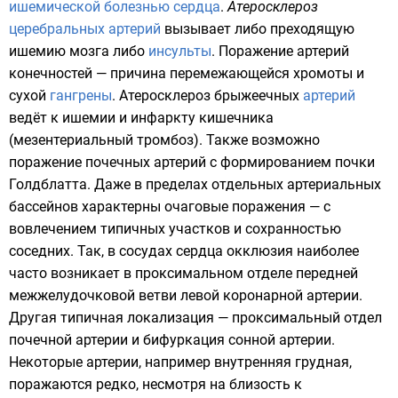
ишемической болезнью сердца
.
Атеросклероз
церебральных артерий
вызывает либо преходящую
ишемию мозга либо
инсульты
. Поражение артерий
конечностей — причина перемежающейся хромоты и
сухой
гангрены
. Атеросклероз брыжеечных
артерий
ведёт к
ишемии
и
инфаркту кишечника
(мезентериальный тромбоз). Также возможно
поражение почечных артерий с формированием почки
Голдблатта. Даже в пределах отдельных артериальных
бассейнов характерны очаговые поражения — с
вовлечением типичных участков и сохранностью
соседних. Так, в сосудах сердца окклюзия наиболее
часто возникает в проксимальном отделе передней
межжелудочковой ветви левой коронарной артерии.
Другая типичная локализация — проксимальный отдел
почечной артерии и
бифуркация
сонной артерии.
Некоторые артерии, например внутренняя грудная,
поражаются редко, несмотря на близость к