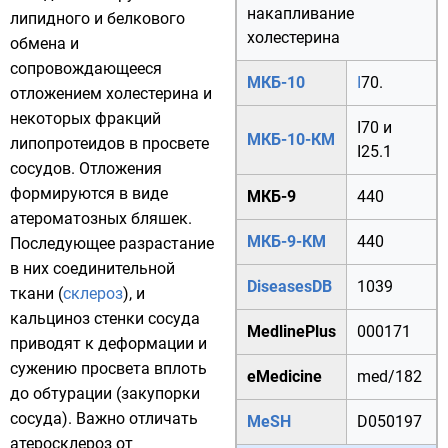
накапливание
липидного
и
белкового
холестерина
обмена и
сопровождающееся
МКБ-10
I
70.
отложением
холестерина
и
некоторых фракций
I70
и
МКБ-10-КМ
липопротеидов
в просвете
I25.1
сосудов
. Отложения
формируются в виде
МКБ-9
440
атероматозных бляшек.
МКБ-9-КМ
440
Последующее разрастание
в них соединительной
DiseasesDB
1039
ткани (
склероз
), и
кальциноз
стенки сосуда
MedlinePlus
000171
приводят к деформации и
сужению просвета вплоть
eMedicine
med/182
до обтурации (закупорки
сосуда). Важно отличать
MeSH
D050197
атеросклероз от