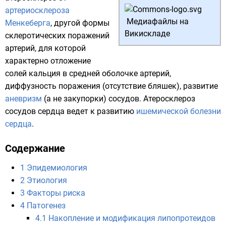
артериосклероза
Медиафайлы на
Менкеберга
, другой формы
Викискладе
склеротических поражений
артерий, для которой
характерно отложение
солей кальция в средней оболочке артерий,
диффузность поражения (отсутствие бляшек), развитие
аневризм
(а не закупорки) сосудов. Атеросклероз
сосудов сердца ведет к развитию
ишемической болезни
сердца
.
Содержание
1
Эпидемиология
2
Этиология
3
Факторы риска
4
Патогенез
4.1
Накопление и модификация липопротеидов