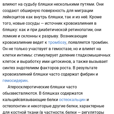
влияют на судьбу бляшки несколькими путями. Они
создают обширную поверхность для миграции
лейкоцитов как внутрь бляшки, так и из неё. Кроме
того, новые сосуды — источник кровоизлияния в
бляшку: как и при диабетической ретинопатии, они
ломкие и склонны к разрыву. Возникающее
кровоизлияние ведет к
тромбозу
, появляется тромбин.
Он не только участвует в гемостазе, но и влияет на
клетки интимы: стимулирует деление гладкомышечных
клеток и выработку ими цитокинов, а также вызывает
синтез эндотелием факторов роста. В результате
кровоизлияний бляшки часто содержат
фибрин
и
гемосидерин
.
Атеросклеротические бляшки часто
обызвествляются. В бляшках содержатся
кальцийсвязывающие белки
остеокальцин
и
остеопонтин и некоторые другие белки, характерные
для костной ткани (в частности, белки — регуляторы