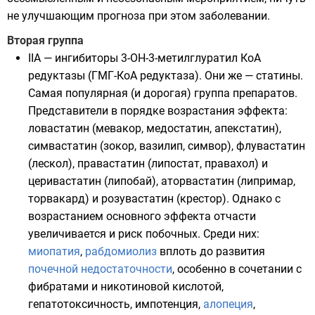
не улучшающим прогноза при этом заболевании.
Вторая группа
IIA — ингибиторы 3-OH-3-метилглуратил КоА
редуктазы (ГМГ-КоА редуктаза). Они же — статины.
Самая популярная (и дорогая) группа препаратов.
Представители в порядке возрастания эффекта:
ловастатин
(мевакор, медостатин, апекстатин),
симвастатин
(зокор, вазилип, симвор), флувастатин
(лескол), правастатин (липостат, правахол) и
церивастатин (липобай),
аторвастатин
(липримар,
торвакард) и
розувастатин
(крестор). Однако с
возрастанием основного эффекта отчасти
увеличивается и риск побочных. Среди них:
миопатия
,
рабдомиолиз
вплоть до развития
почечной недостаточности
, особенно в сочетании с
фибратами и никотиновой кислотой,
гепатотоксичность,
импотенция
,
алопеция
,