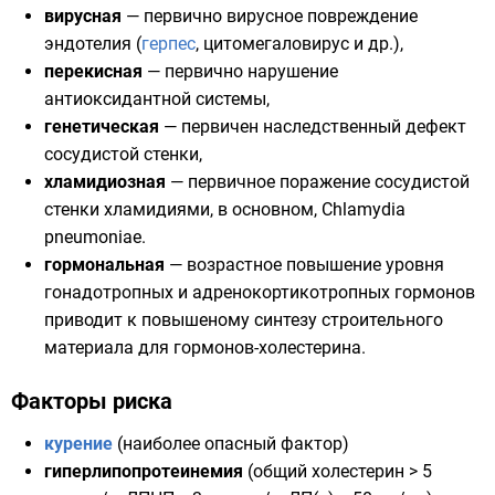
вирусная
— первично вирусное повреждение
эндотелия (
герпес
,
цитомегаловирус
и др.),
перекисная
— первично нарушение
антиоксидантной системы
,
генетическая
— первичен наследственный дефект
сосудистой стенки,
хламидиозная
— первичное поражение сосудистой
стенки
хламидиями
, в основном, Chlamydia
pneumoniae.
гормональная
— возрастное повышение уровня
гонадотропных и адренокортикотропных гормонов
приводит к повышеному синтезу строительного
материала для гормонов-
холестерина
.
Факторы риска
курение
(наиболее опасный фактор)
гиперлипопротеинемия
(общий
холестерин
> 5