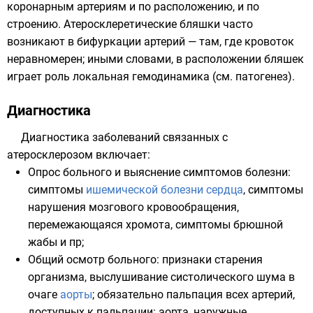
коронарным артериям и по расположению, и по
строению. Атеросклеретические бляшки часто
возникают в бифуркации артерий — там, где кровоток
неравномерен; иными словами, в расположении бляшек
играет роль локальная гемодинамика (см. патогенез).
Диагностика
Диагностика заболеваний связанных с
атеросклерозом включает:
Опрос больного и выяснение симптомов болезни:
симптомы
ишемической болезни сердца
, симптомы
нарушения мозгового кровообращения,
перемежающаяся хромота, симптомы брюшной
жабы и пр;
Общий осмотр больного: признаки старения
организма
, выслушивание систолического шума в
очаге
аорты
; обязательно пальпация всех артерий,
доступных к пальпации: аорта, наружные