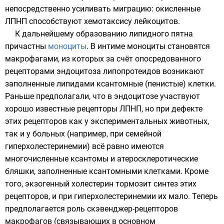
непосредственно усиливать миграцию: окисленные
ЛПНП способствуют хемотаксису лейкоцитов.
К дальнейшему образованию
липидного
пятна
причастны
моноциты
. В интиме моноциты становятся
макрофагами, из которых за счёт опосредованного
рецепторами эндоцитоза липопротеидов возникают
заполненные липидами ксантомные (пенистые) клетки.
Раньше предполагали, что в эндоцитозе участвуют
хорошо известные рецепторы ЛПНП, но при дефекте
этих рецепторов как у экспериментальных животных,
так и у больных (например, при семейной
гиперхолестеринемии
) всё равно имеются
многочисленные ксантомы и атеросклеротические
бляшки, заполненные ксантомными клетками. Кроме
того, экзогенный
холестерин
тормозит синтез этих
рецепторов, и при гиперхолестеринемии их мало. Теперь
предполагается роль скэвенджер-рецепторов
макрофагов (связывающих в основном