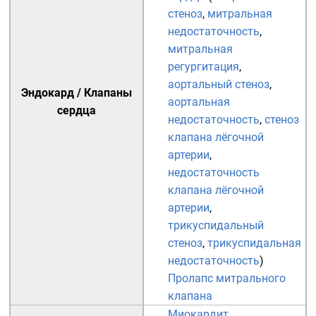
стеноз
,
митральная
недостаточность
,
митральная
регургитация
,
аортальный стеноз
,
Эндокард
/
Клапаны
аортальная
сердца
недостаточность
,
стеноз
клапана лёгочной
артерии
,
недостаточность
клапана лёгочной
артерии
,
трикуспидальный
стеноз
,
трикуспидальная
недостаточность
)
Пролапс митрального
клапана
Миокардит