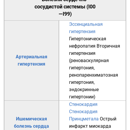
сосудистой системы
(
I00
—I99
)
Эссенциальная
гипертензия
Гипертоническая
нефропатия
Вторичная
гипертензия
Артериальная
(
реноваскулярная
гипертензия
гипертония
,
ренопаренхиматозная
гипертония
,
эндокринные
гипертонии
)
Стенокардия
Стенокардия
Ишемическая
Принцметала
Острый
болезнь сердца
инфаркт миокарда