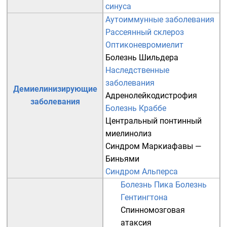
синуса
Аутоиммунные заболевания
Рассеянный склероз
Оптиконевромиелит
Болезнь Шильдера
Наследственные
заболевания
Демиелинизирующие
Адренолейкодистрофия
заболевания
Болезнь Краббе
Центральный понтинный
миелинолиз
Синдром Маркиафавы —
Биньями
Синдром Альперса
Болезнь Пика
Болезнь
Гентингтона
Спинномозговая
атаксия