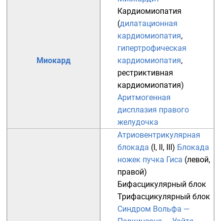
Кардиомиопатия
(
дилатационная
кардиомиопатия
,
гипертрофическая
Миокард
кардиомиопатия
,
рестриктивная
кардиомиопатия
)
Аритмогенная
дисплазия правого
желудочка
Атриовентрикулярная
блокада
(
I
,
II
,
III
)
Блокада
ножек пучка Гиса
(
левой
,
правой
)
Бифасцикулярный блок
Трифасцикулярный блок
Синдром Вольфа —