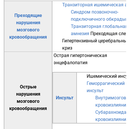
Транзиторная ишемическая а
Синдром позвоночно-
Преходящие
подключичного обкрадыв
нарушения
Транзиторная глобальная
мозгового
амнезия
Преходящая слеп
кровообращения
Гипертензивный церебральны
криз
Острая гипертоническая
энцефалопатия
Ишемический инсу
Геморрагический
Острые
инсульт
нарушения
Инсульт
Внутримозгово
мозгового
кровоизлияние
кровообращения
Субарахноидал
кровоизлияние