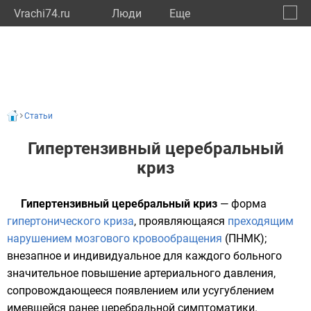
Vrachi74.ru
Люди
Eще
🔔
Челяб
🔍
Статьи
Гипертензивный церебральный
криз
Гипертензивный церебральный криз
— форма
гипертонического криза
, проявляющаяся
преходящим
нарушением мозгового кровообращения
(
ПНМК
);
внезапное и индивидуальное для каждого больного
значительное повышение артериального давления,
сопровождающееся появлением или усугублением
имевшейся ранее церебральной симптоматики.