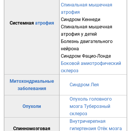
Спинальная мышечная
атрофия
Синдром Кеннеди
Системная
атрофия
Спинальная мышечная
атрофия у детей
Болезнь двигательного
нейрона
Синдром Фацио-Лонде
Боковой амиотрофический
склероз
Митохондриальные
Синдром Лея
заболевания
Опухоль головного
Опухоли
мозга
Туберозный
склероз
Внутричерепная
Спинномозговая
гипертензия
Отёк мозга