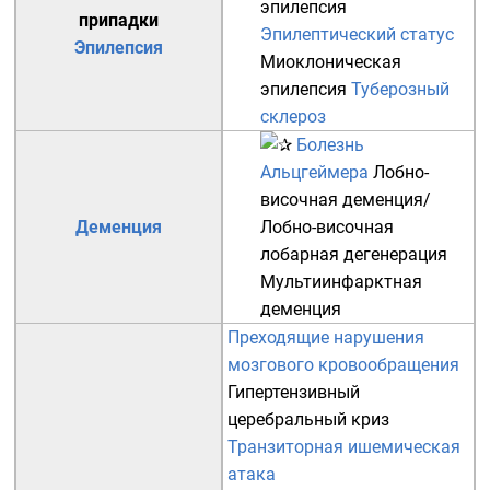
эпилепсия
припадки
Эпилептический статус
Эпилепсия
Миоклоническая
эпилепсия
Туберозный
склероз
Болезнь
Альцгеймера
Лобно-
височная деменция
/
Деменция
Лобно-височная
лобарная дегенерация
Мультиинфарктная
деменция
Преходящие нарушения
мозгового кровообращения
Гипертензивный
церебральный криз
Транзиторная ишемическая
атака