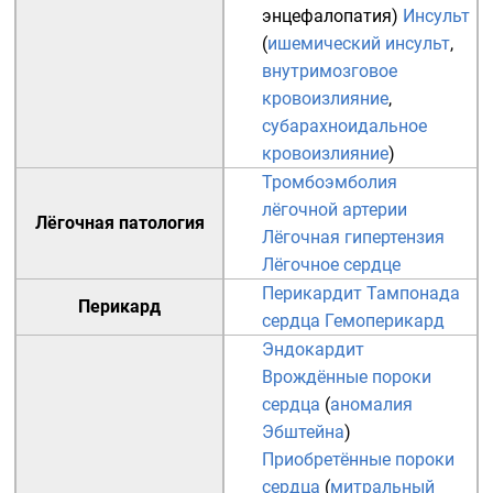
энцефалопатия
)
Инсульт
(
ишемический инсульт
,
внутримозговое
кровоизлияние
,
субарахноидальное
кровоизлияние
)
Тромбоэмболия
лёгочной артерии
Лёгочная патология
Лёгочная гипертензия
Лёгочное сердце
Перикардит
Тампонада
Перикард
сердца
Гемоперикард
Эндокардит
Врождённые пороки
сердца
(
аномалия
Эбштейна
)
Приобретённые пороки
сердца
(
митральный