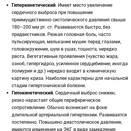
Гиперкинетический
. Имеет место увеличение
сердечного выброса при повышении
преимущественно систолического давления свыше
180—200 мм рт. ст. Развиваются быстро, без
предвестников. Резкая головная боль, часто
пульсирующая, мелькание мушек перед глазами,
головокружение, шум в ушах, тошнота, нередко
рвота. Вегетативные проявления (чувство жара,
озноб, гипергидроз, усиленное сердцебиение, иногда
полиурия и др.) нередко входят в клиническую
картину криза. Наиболее характерны для начальной
стадии
гипертонической болезни
.
Гипокинетический
. Сердечный выброс снижен,
резко нарастает общее периферическое
сопротивление. Обычно возникает на фоне
длительной артериальной гипертензии. Развивается
постепенно. Повышено диастолическое давление,
имеются изменения на
ЭКГ
в виде замедления