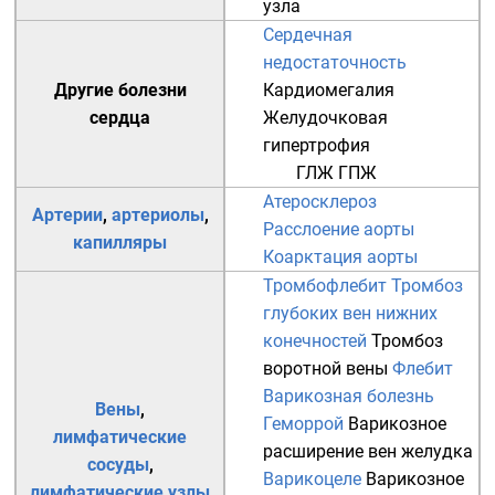
узла
Сердечная
недостаточность
Другие болезни
Кардиомегалия
сердца
Желудочковая
гипертрофия
ГЛЖ
ГПЖ
Атеросклероз
Артерии
,
артериолы
,
Расслоение аорты
капилляры
Коарктация аорты
Тромбофлебит
Тромбоз
глубоких вен нижних
конечностей
Тромбоз
воротной вены
Флебит
Варикозная болезнь
Вены
,
Геморрой
Варикозное
лимфатические
расширение вен желудка
сосуды
,
Варикоцеле
Варикозное
лимфатические узлы