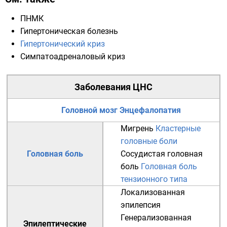
ПНМК
Гипертоническая болезнь
Гипертонический криз
Симпатоадреналовый криз
Заболевания
ЦНС
Головной мозг
Энцефалопатия
Мигрень
Кластерные
головные боли
Головная боль
Сосудистая головная
боль
Головная боль
тензионного типа
Локализованная
эпилепсия
Генерализованная
Эпилептические