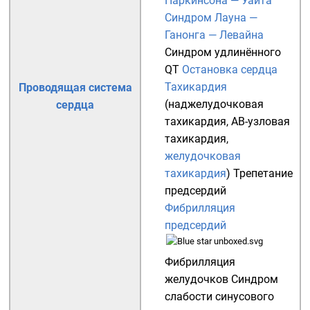
Паркинсона — Уайта
Синдром Лауна —
Ганонга — Левайна
Синдром удлинённого
QT
Остановка сердца
Тахикардия
Проводящая система
(
наджелудочковая
сердца
тахикардия
,
АВ-узловая
тахикардия
,
желудочковая
тахикардия
)
Трепетание
предсердий
Фибрилляция
предсердий
Фибрилляция
желудочков
Синдром
слабости синусового