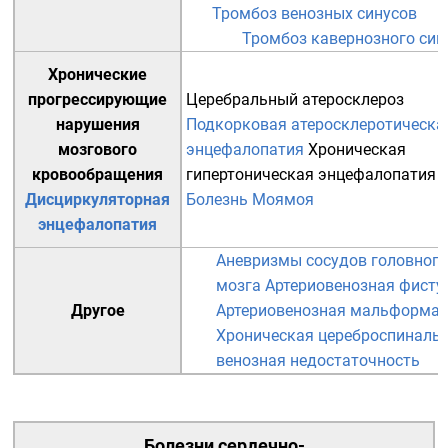
Тромбоз венозных синусов
Тромбоз кавернозного син
Хронические
прогрессирующие
Церебральный атеросклероз
нарушения
Подкорковая атеросклеротическа
мозгового
энцефалопатия
Хроническая
кровообращения
гипертоническая энцефалопатия
Дисциркуляторная
Болезнь Моямоя
энцефалопатия
Аневризмы сосудов головного
мозга
Артериовенозная фисту
Другое
Артериовенозная мальформа
Хроническая цереброспиналь
венозная недостаточность
Болезни
сердечно-