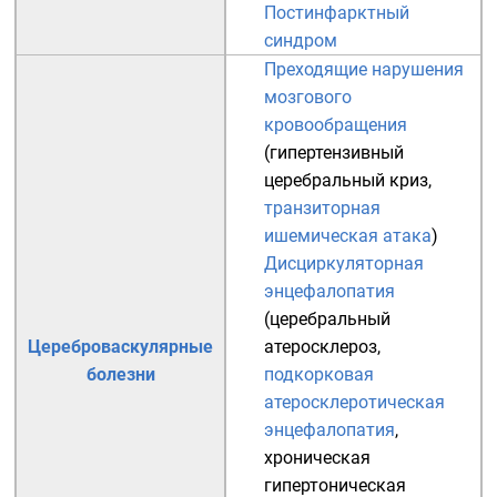
Постинфарктный
синдром
Преходящие нарушения
мозгового
кровообращения
(
гипертензивный
церебральный криз
,
транзиторная
ишемическая атака
)
Дисциркуляторная
энцефалопатия
(
церебральный
Цереброваскулярные
атеросклероз
,
болезни
подкорковая
атеросклеротическая
энцефалопатия
,
хроническая
гипертоническая