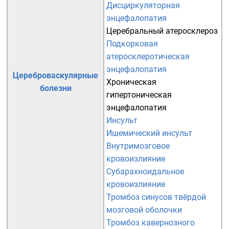
Дисциркуляторная
энцефалопатия
Церебральный атеросклероз
Подкорковая
атеросклеротическая
энцефалопатия
Цереброваскулярные
Хроническая
болезни
гипертоническая
энцефалопатия
Инсульт
Ишемический инсульт
Внутримозговое
кровоизлияние
Субарахноидальное
кровоизлияние
Тромбоз синусов твёрдой
мозговой оболочки
Тромбоз кавернозного