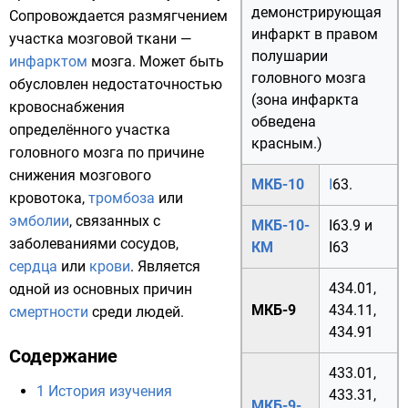
демонстрирующая
Сопровождается размягчением
инфаркт в правом
участка мозговой ткани —
полушарии
инфарктом
мозга. Может быть
головного мозга
обусловлен недостаточностью
(зона инфаркта
кровоснабжения
обведена
определённого участка
красным.)
головного мозга по причине
снижения мозгового
МКБ-10
I
63.
кровотока,
тромбоза
или
эмболии
, связанных с
МКБ-10-
I63.9
и
заболеваниями
сосудов
,
КМ
I63
сердца
или
крови
. Является
434.01
,
одной из основных причин
МКБ-9
434.11
,
смертности
среди людей.
434.91
Содержание
433.01
,
1
История изучения
433.31
,
МКБ-9-