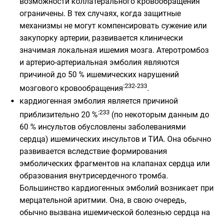
возможности коллатерального кровообращения
ограничены. В тех случаях, когда защитные
механизмы не могут компенсировать сужение или
закупорку артерии, развивается клинически
значимая локальная ишемия мозга. Атеротромбоз
и артерио-артериальная эмболия являются
причиной до 50 % ишемических нарушений
:232-233
мозгового кровообращения
.
кардиогенная эмболия является причиной
:233
приблизительно 20 %
(по некоторым данным до
60 % инсультов обусловлены заболеваниями
сердца) ишемических инсультов и ТИА. Она обычно
развивается вследствие формирования
эмболических фрагментов на
клапанах сердца
или
образования внутрисердечного тромба.
Большинство кардиогенных эмболий возникает при
мерцательной аритмии. Она, в свою очередь,
обычно вызвана ишемической болезнью сердца на