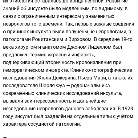
их этиология оставалась до конца неясной. Развитие
знаний об инсульте было медленным, по-видимому, в
связи с ограниченным интересом у знаменитых
неврологов того времени. Так, первые важные сведения
о причинах инсульта были получены не неврологами, а
патологами
Рокитанским
и
Вирховом
. В середине 19-го
века хирургом и анатомом
Джоном Лиделлом
был
предложен термин «красный инфаркт»,
подчёркивающий вторичность кровоизлияния при
геморрагическом инфаркте. Клинико-топографические
исследования
Жюля Дежерина
,
Пьера Мари
, а также их
последователя
Шарля Фуа
— родоначальника
современных клинических исследований инсульта,
вызвали заинтересованность и дальнейшие
исследования неврологов данного заболевания. В 1928
году инсульт был разделён на отдельные типы с учётом
характера сосудистой патологии.