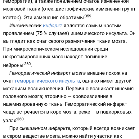
геморрагии), а также появлением очагов изменённой
мозговой ткани (отёк, дистрофические изменения групп
:359
клеток). Эти изменения обратимы
.
Ишемический
инфаркт
является самым частым
проявлением (75 % случаев) ишемического инсульта. Он
выглядит как очаг серого размягчения ткани мозга.
При микроскопическом исследовании среди
некротизированных масс находят погибшие
:360
нейроны
.
Геморрагический инфаркт мозга
внешне похож на
очаг
геморрагического инсульта
, однако имеет другой
механизм возникновения. Первично возникает
ишемия
головного мозга; вторично — кровоизлияние в
ишемизированную ткань. Геморрагический инфаркт
чаще встречается в
коре мозга
, реже — в
подкорковых
:360
узлах
.
При
смешанном инфаркте
, который всегда возникает
в сером веществе мозга, можно найти участки как