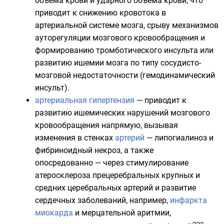
объёма крови и ударного объёма крови, что
приводит к снижению кровотока в
артериальной системе мозга, срыву механизмов
ауторегуляции мозгового кровообращения и
формированию тромботического инсульта или
развитию ишемии мозга по типу сосудисто-
мозговой недостаточности (гемодинамический
инсульт).
артериальная гипертензия
— приводит к
развитию ишемических нарушений мозгового
кровообращения напрямую, вызывая
изменения в стенках
артерий
— липогиалиноз и
фибриноидный некроз, а также
опосредованно — через стимулирование
атеросклероза прецеребральных крупных и
средних церебральных артерий и развитие
сердечных заболеваний, например,
инфаркта
миокарда
и
мерцательной аритмии
,