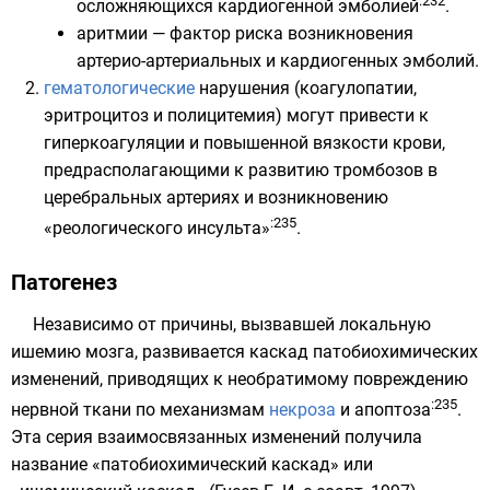
:232
осложняющихся кардиогенной эмболией
.
аритмии — фактор риска возникновения
артерио-артериальных и кардиогенных эмболий.
гематологические
нарушения (коагулопатии,
эритроцитоз и полицитемия) могут привести к
гиперкоагуляции и повышенной вязкости крови,
предрасполагающими к развитию тромбозов в
церебральных артериях и возникновению
:235
«реологического инсульта»
.
Патогенез
Независимо от причины, вызвавшей локальную
ишемию мозга, развивается каскад патобиохимических
изменений, приводящих к необратимому повреждению
:235
нервной ткани по механизмам
некроза
и
апоптоза
.
Эта серия взаимосвязанных изменений получила
название «патобиохимический каскад» или