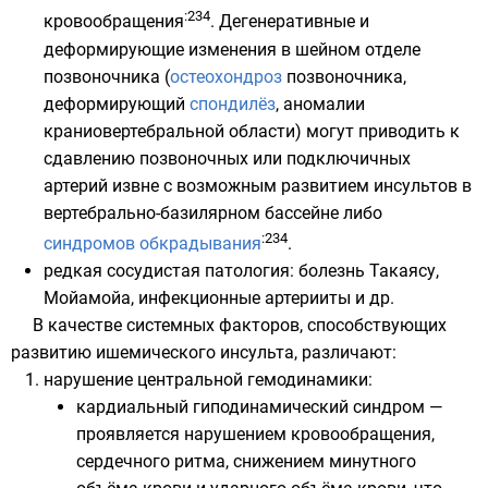
:234
кровообращения
. Дегенеративные и
деформирующие изменения в шейном отделе
позвоночника (
остеохондроз
позвоночника,
деформирующий
спондилёз
, аномалии
краниовертебральной области) могут приводить к
сдавлению позвоночных или подключичных
артерий извне с возможным развитием инсультов в
вертебрально-базилярном бассейне либо
:234
синдромов обкрадывания
.
редкая сосудистая патология:
болезнь Такаясу
,
Мойамойа
, инфекционные артерииты и др.
В качестве системных факторов, способствующих
развитию ишемического инсульта, различают:
нарушение центральной гемодинамики:
кардиальный гиподинамический синдром —
проявляется нарушением кровообращения,
сердечного ритма, снижением минутного