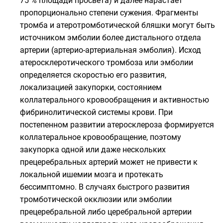
75 % площади просвета) и далее нарастает
пропорционально степени сужения. Фрагменты
тромба и атеротромботической бляшки могут быть
источником эмболии более дистального отдела
артерии (артерио-артериальная эмболия). Исход
атеросклеротического тромбоза или эмболии
определяется скоростью его развития,
локализацией закупорки, состоянием
коллатерального кровообращения и активностью
фибринолитической системы крови. При
постепенном развитии атеросклероза формируется
коллатеральное кровообращение, поэтому
закупорка одной или даже нескольких
прецеребральных артерий может не привести к
локальной
ишемии
мозга и протекать
бессимптомно. В случаях быстрого развития
тромботической окклюзии или эмболии
прецеребральной либо церебральной артерии