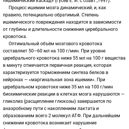
«ишемический каскад» (Гусев Е. И. с соавт.,1997).
Процесс ишемии мозга динамический, и, как
правило, потенциально обратимый. Степень
ишемического повреждения находится в зависимости
от глубины и длительности снижения церебрального
кровотока.
Оптимальный объём мозгового кровотока
составляет 50—60 мл на 100 г/мин. При уровне
церебрального кровотока ниже 55 мл на 100 г вещества
в минуту отмечается первичная реакция, которая
характеризуется торможением синтеза белков в
нейронах
— «маргинальная зона ишемии». При
церебральном кровотоке ниже 35 мл на 100 г/мин
биохимические реакции в клетках мозга нарушаются —
гликолиз
(расщепление глюкозы) завершается по
анаэробному пути с накоплением лактата и
образованием всего 2 молекул
АТФ
. При дальнейшем
снижении кровотока возникает нарушение