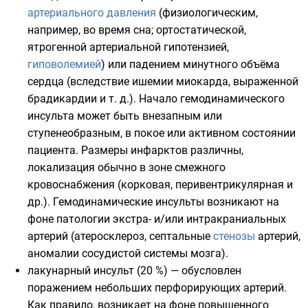
артериального давления
(физиологическим,
например, во время сна; ортостатической,
ятрогенной артериальной гипотензией,
гиповолемией
) или падением минутного объёма
сердца (вследствие ишемии миокарда, выраженной
брадикардии и т. д.). Начало гемодинамического
инсульта может быть внезапным или
ступенеобразным, в покое или активном состоянии
пациента. Размеры инфарктов различны,
локализация обычно в зоне смежного
кровоснабжения (корковая, перивентрикулярная и
др.). Гемодинамические инсульты возникают на
фоне патологии экстра- и/или интракраниальных
артерий (атеросклероз, септальные
стенозы
артерий,
аномалии сосудистой системы мозга).
лакунарный инсульт (20 %) — обусловлен
поражением небольших перфорирующих артерий.
Как правило, возникает на фоне повышенного