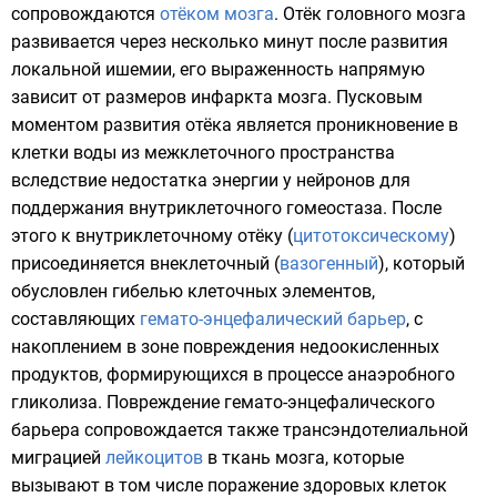
сопровождаются
отёком мозга
. Отёк головного мозга
развивается через несколько минут после развития
локальной ишемии, его выраженность напрямую
зависит от размеров инфаркта мозга. Пусковым
моментом развития отёка является проникновение в
клетки
воды из межклеточного пространства
вследствие недостатка энергии у нейронов для
поддержания внутриклеточного
гомеостаза
. После
этого к внутриклеточному отёку (
цитотоксическому
)
присоединяется внеклеточный (
вазогенный
), который
обусловлен гибелью клеточных элементов,
составляющих
гемато-энцефалический барьер
, с
накоплением в зоне повреждения недоокисленных
продуктов, формирующихся в процессе анаэробного
гликолиза. Повреждение гемато-энцефалического
барьера сопровождается также трансэндотелиальной
миграцией
лейкоцитов
в ткань мозга, которые
вызывают в том числе поражение здоровых клеток