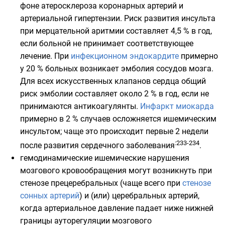
фоне атеросклероза
коронарных артерий
и
артериальной гипертензии. Риск развития инсульта
при мерцательной аритмии составляет 4,5 % в год,
если больной не принимает соответствующее
лечение. При
инфекционном эндокардите
примерно
у 20 % больных возникает эмболия сосудов мозга.
Для всех искусственных клапанов сердца общий
риск эмболии составляет около 2 % в год, если не
принимаются
антикоагулянты
.
Инфаркт миокарда
примерно в 2 % случаев осложняется ишемическим
инсультом; чаще это происходит первые 2 недели
:233-234
после развития сердечного заболевания
.
гемодинамические ишемические нарушения
мозгового кровообращения могут возникнуть при
стенозе прецеребральных (чаще всего при
стенозе
сонных артерий
) и (или) церебральных артерий,
когда артериальное давление падает ниже нижней
границы ауторегуляции мозгового