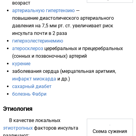
возраст
артериальную гипертензию
—
повышение диастолического
артериального
давления
на 7,5 мм рт. ст. увеличивает риск
инсульта почти в 2 раза
гиперхолестеринемию
атеросклероз
церебральных и прецеребральных
(
сонных
и
позвоночных
) артерий
курение
заболевания сердца (
мерцательная аритмия
,
инфаркт миокарда
и др.)
сахарный диабет
болезнь Фабри
Этиология
В качестве локальных
этиотропных
факторов инсульта
Схема сужения
различают: