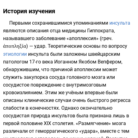
История изучения
Первыми сохранившимися упоминаниями
инсульта
являются описания отца медицины
Гиппократа
,
называвшего заболевание «апоплексия» (
греч.
ἀποπληξία
) — удар. Теоретические основы по вопросу
этиологии
инсульта были заложены швейцарским
патологом 17-го века
Иоганном Якобом Вепфером
,
обнаружившим, что причиной апоплексии может
служить закупорка сосуда головного мозга или
сосудистое повреждение с внутримозговым
кровоизлиянием. Этим же учёным впервые были
описаны клинические случаи очень быстрого регресса
слабости в конечностях. Однако окончательно
сосудистая природа инсультов была признана лишь в
первой половине XIX столетия. «Размягчение» мозга
различали от геморрагического «удара», вместе с тем