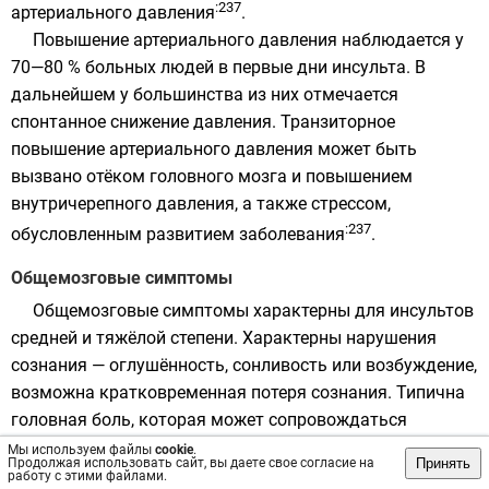
:237
артериального давления
.
Повышение артериального давления наблюдается у
70—80 % больных людей в первые дни инсульта. В
дальнейшем у большинства из них отмечается
спонтанное снижение давления. Транзиторное
повышение артериального давления может быть
вызвано отёком головного мозга и повышением
внутричерепного давления, а также стрессом,
:237
обусловленным развитием заболевания
.
Общемозговые симптомы
Общемозговые симптомы характерны для инсультов
средней и тяжёлой степени. Характерны нарушения
сознания — оглушённость, сонливость или возбуждение,
возможна кратковременная потеря сознания. Типична
головная боль, которая может сопровождаться
тошнотой или рвотой, головокружение, боль в глазных
Мы используем файлы
cookie
.
Принять
Продолжая использовать сайт, вы даете свое согласие на
яблоках, усиливающаяся при движении глаз. Реже
работу с этими файлами.