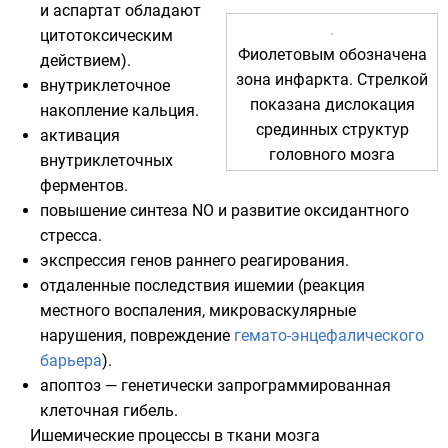
и
аспартат
обладают
цитотоксическим
Фиолетовым обозначена
действием).
зона инфаркта. Стрелкой
внутриклеточное
показана дислокация
накопление
кальция
.
срединных структур
активация
головного мозга
внутриклеточных
ферментов
.
повышение синтеза
NO
и развитие оксидантного
стресса.
экспрессия
генов
раннего реагирования.
отдаленные последствия ишемии (реакция
местного воспаления, микроваскулярные
нарушения, повреждение
гемато-энцефалического
барьера
).
апоптоз
— генетически запрограммированная
клеточная гибель.
Ишемические процессы в ткани мозга