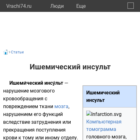
Vrachi74.ru
Люди
Eще
🔔
Челяб
🔍
Статьи
Ишемический инсульт
Ишеми́ческий инсу́льт
—
нарушение мозгового
Ишемический
кровообращения с
инсульт
повреждением ткани
мозга
,
нарушением его функций
Компьютерная
вследствие затруднения или
томограмма
прекращения поступления
головного мозга,
крови к тому или иному отделу.