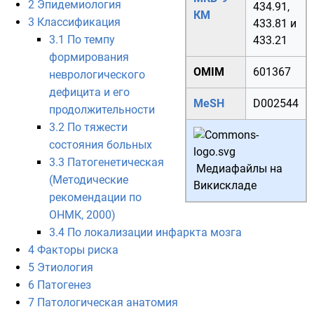
2
Эпидемиология
434.91
,
КМ
3
Классификация
433.81
и
3.1
По темпу
433.21
формирования
OMIM
601367
неврологического
дефицита и его
MeSH
D002544
продолжительности
3.2
По тяжести
состояния больных
3.3
Патогенетическая
Медиафайлы на
(Методические
Викискладе
рекомендации по
ОНМК, 2000)
3.4
По локализации инфаркта мозга
4
Факторы риска
5
Этиология
6
Патогенез
7
Патологическая анатомия