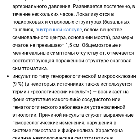
артериального давления. Развивается постепенно, в
течение нескольких часов. Локализуются в
подкорковых и
стволовых
структурах (
базальных
ганглиях
,
внутренней капсуле
, белом веществе
семиовального центра, основании
моста
), размеры
очагов не превышают 1,5 см. Общемозговые и
менингеальные симптомы отсутствуют, отмечается
соответствующая поражённой структуре очаговая
симптоматика.
инсульт по типу гемореологической микроокклюзии
(9 %) (в некоторых источниках также используется
термин «реологический инсульт») — возникает на
фоне отсутствия какого-либо сосудистого или
гематологического заболевания установленной
этиологии. Причиной инсульта служат выраженные
гемореологические изменения, нарушения в
системе гемостаза и фибринолиза. Характерна
скудная неврологическая симптоматика в