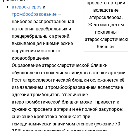
просвета артерии
атеросклероз
и
вследствие
тромбообразование
—
атеросклероза.
наиболее распространённая
Жёлтым цветом
патология церебральных и
показаны
прецеребральных артерий,
атеросклеротически
вызывающая ишемические
бляшки.
нарушения мозгового
кровообращения.
Образование атеросклеротической бляшки
обусловлено отложением
липидов
в стенке артерий.
Рост атеросклеротической бляшки осложняется её
изъязвлением и тромбообразованием вследствие
адгезии
тромбоцитов
. Увеличение
атеротромботической бляшки может привести к
сужению просвета артерии и её полной закупорке;
снижение кровотока возникает при
гемодинамически значимом стенозе (сужение 70—