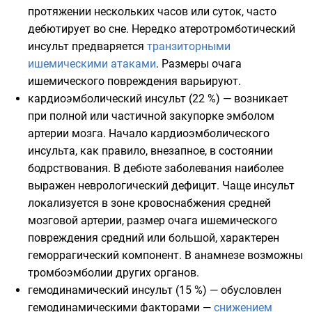
протяжении нескольких часов или суток, часто
дебютирует во сне. Нередко атеротромботический
инсульт предваряется
транзиторными
ишемическими атаками
. Размеры очага
ишемического повреждения варьируют.
кардиоэмболический инсульт (22 %) — возникает
при полной или частичной закупорке эмболом
артерии мозга. Начало кардиоэмболического
инсульта, как правило, внезапное, в состоянии
бодрствования. В дебюте заболевания наиболее
выражен неврологический дефицит. Чаще инсульт
локализуется в зоне кровоснабжения
средней
мозговой артерии
, размер очага ишемического
повреждения средний или большой, характерен
геморрагический
компонент. В анамнезе возможны
тромбоэмболии других органов.
гемодинамический инсульт (15 %) — обусловлен
гемодинамическими факторами —
снижением