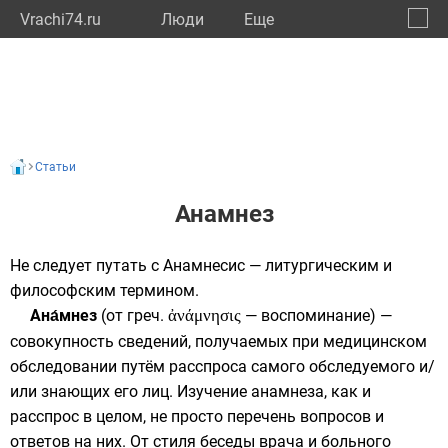
Vrachi74.ru
Люди
Eще
🔔
Челяб
🔍
Статьи
Анамнез
Не следует путать с
Анамнесис
— литургическим и
философским термином.
Ана́мнез
(от
греч.
ἀνάμνησις
—
воспоминание
) —
совокупность сведений, получаемых при медицинском
обследовании путём расспроса самого обследуемого и/
или знающих его лиц. Изучение анамнеза, как и
расспрос в целом, не просто перечень вопросов и
ответов на них. От стиля беседы врача и больного