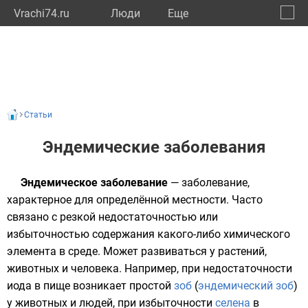
Vrachi74.ru
Люди
Eще
🔔
Челяб
🔍
Статьи
Эндемические заболевания
Эндемическое заболевание
— заболевание,
характерное для определённой местности. Часто
связано с резкой недостаточностью или
избыточностью содержания какого-либо
химического
элемента
в среде. Может развиваться у
растений
,
животных
и
человека
. Например, при недостаточности
иода
в пище возникает простой
зоб
(
эндемический зоб
)
у животных и людей, при избыточности
селена
в