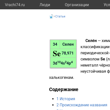
Vrachi74.ru
Люди
Организации
Усл
Статьи
Селе́н
—
хим
34
Селен
классификации 
Se
периодической 
78,971
символом
Se
(
л
10
2
4
3d
4s
4p
неметалл
чёрн
неустойчивая 
халькогенам
.
Содержание
1
История
2
Происхождение названия