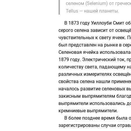
селеном (Selenium) от грече
Tellus — нашей планеты.
В 1873 году
Уиллоуби Смит
об
серого селена зависит от освещ
чувствительных к свету ячеек. 
был представлен на рынке в сер
Селеновая ячейка использовала
1879 году. Электрический ток, 
количеству света, падающему на
различных измерителях освещён
свойства селена нашли применен
началось развитие
селеновых в
закисным выпрямителям
благод
выпрямители использовались до 
кремниевые выпрямители
.
В более позднее время была 
зарегистрированы случаи отрав