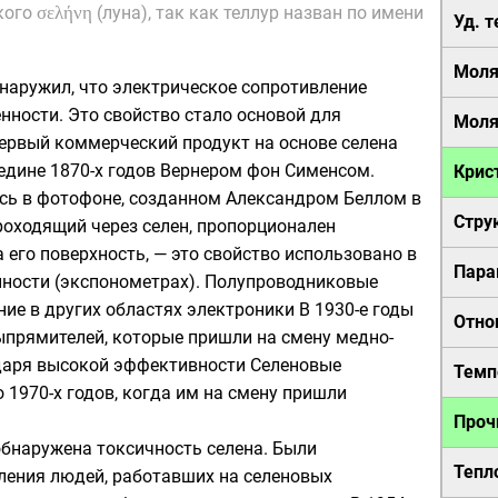
ского
σελήνη
(луна), так как теллур назван по имени
Уд. 
Моля
наружил, что электрическое сопротивление
ённости. Это свойство стало основой для
Моля
Первый коммерческий продукт на основе селена
едине 1870-х годов
Вернером фон Сименсом
.
Крис
сь в
фотофоне
, созданном
Александром Беллом
в
Стру
проходящий через селен, пропорционален
 его поверхность, — это свойство использовано в
Пара
ности (
экспонометрах
). Полупроводниковые
ие в других областях электроники В 1930-е годы
Отно
ыпрямителей
, которые пришли на смену
медно-
аря высокой эффективности Селеновые
Темп
1970-х годов, когда им на смену пришли
Проч
обнаружена токсичность селена. Были
Тепл
ления людей, работавших на селеновых