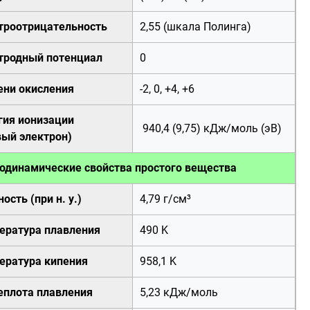
троотрицательность
2,55 (шкала Полинга)
тродный потенциал
0
ени окисления
-2, 0, +4, +6
гия ионизации
940,4 (9,75)
кДж
/
моль
(
эВ
)
вый электрон)
одинамические свойства простого вещества
ность
(при
н. у.
)
4,79 г/см³
ература плавления
490
K
ература кипения
958,1
K
теплота плавления
5,23 кДж/моль