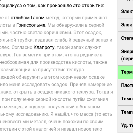
ерцелиуса о том, как произошло это открытие:
Элек
ве с
Готлибом Ганом
метод, который применяют
Элек
слоты в
Грипсхольме
. Мы обнаружили в серной
ный, частью светло-коричневый. Этот осадок,
Степ
льной трубки, издавал слабый редечный запах и
олёк. Согласно
Клапроту
, такой запах служит
Энер
лура. Ган заметил при этом, что на руднике в
(пер
, необходимая для производства кислоты, также
указывающий на присутствие теллура.
Терм
деждой обнаружить в этом коричневом осадке
вило меня исследовать осадок. Приняв намерение
Плот
однако, открыть в осадке никакого теллура. Тогда я
Темп
ь при получении серной кислоты путём сжигания
о месяцев, и подверг полученный в большом
Темп
ьному исследованию. Я нашёл, что масса (то есть
 неизвестный металл, очень похожий по своим
Уд. 
етствии с этой аналогией я назвал новое тело