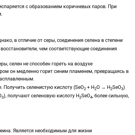
 испаряется с образованием коричневых паров. При
.
днако, в отличие от серы, соединения селена в степени
е восстановители, чем соответствующие соединения
еры, селен не способен гореть на воздухе
ором он медленно горит синим пламенем, превращаясь в
расплавленным.
е. Получить
селенистую кислоту
(SeO
+ H
O → H
SeO
)
2
2
2
3
O
), получают
селеновую кислоту
H
SeO
, более сильную,
3
2
4
теина
. Является необходимым для жизни