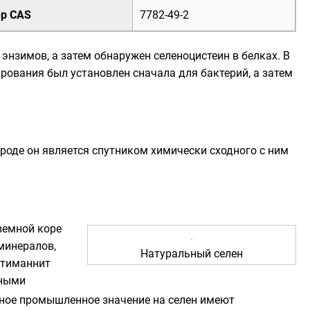
р CAS
7782-49-2
х
энзимов
, а затем обнаружен
селеноцистеин
в белках. В
рования был установлен сначала для бактерий, а затем
рироде он является спутником химически сходного с ним
земной коре
минералов,
Натуральный селен
тиманнит
чными
вное промышленное значение на селен имеют