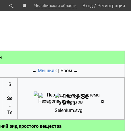
🔔
Вход
/
Регистрация
Челябинская область
🔍
н
←
Мышьяк
|
Бром
→
S
↑
Se
34
Se
↓
Te
ний вид простого вещества