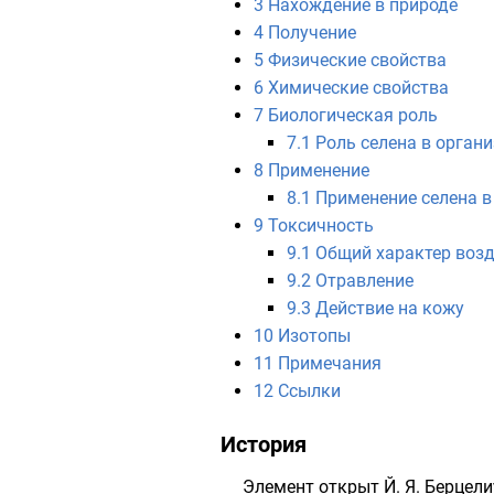
3
Нахождение в природе
4
Получение
5
Физические свойства
6
Химические свойства
7
Биологическая роль
7.1
Роль селена в орган
8
Применение
8.1
Применение селена в
9
Токсичность
9.1
Общий характер возд
9.2
Отравление
9.3
Действие на кожу
10
Изотопы
11
Примечания
12
Ссылки
История
Элемент открыт
Й. Я. Берцел