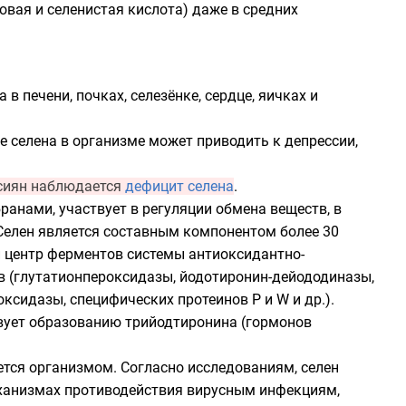
новая
и
селенистая кислота
) даже в средних
в печени, почках, селезёнке, сердце, яичках и
е селена в организме может приводить к депрессии,
ссиян наблюдается
дефицит селена
.
анами, участвует в регуляции обмена веществ, в
 Селен является составным компонентом более 30
й центр ферментов системы антиоксидантно-
в (глутатионпероксидазы, йодотиронин-дейододиназы,
сидазы, специфических протеинов Р и W и др.).
твует образованию
трийодтиронина
(гормонов
ется организмом. Согласно исследованиям, селен
ханизмах противодействия вирусным инфекциям,