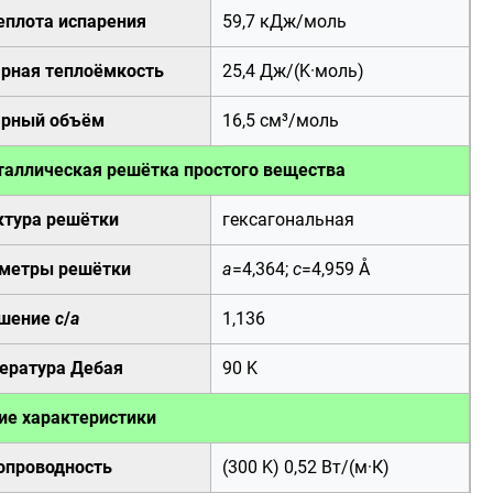
теплота испарения
59,7 кДж/моль
рная теплоёмкость
25,4 Дж/(K·моль)
рный объём
16,5
см
³/
моль
таллическая решётка
простого вещества
ктура решётки
гексагональная
метры решётки
a
=4,364;
c
=4,959
Å
шение
c
/
a
1,136
ература Дебая
90
K
ие характеристики
опроводность
(300 K) 0,52 Вт/(м·К)