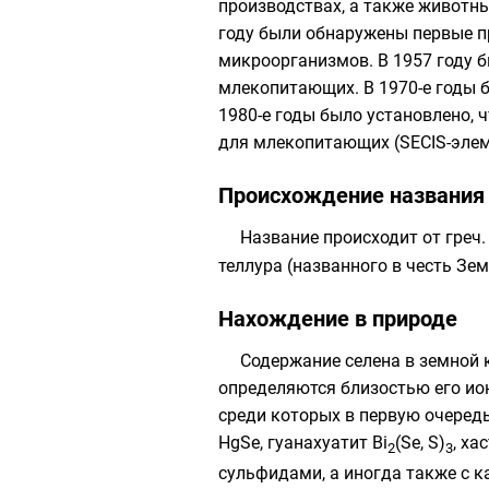
производствах, а также животны
году были обнаружены первые п
микроорганизмов. В 1957 году б
млекопитающих. В 1970-е годы 
1980-е годы было установлено, 
для млекопитающих (
SECIS-эле
Происхождение названия
Название происходит от
греч.
теллура
(названного в честь Зем
Нахождение в природе
Содержание селена в земной к
определяются близостью его ион
среди которых в первую очере
HgSe,
гуанахуатит
Bi
(Se, S)
,
хас
2
3
сульфидами, а иногда также с
к