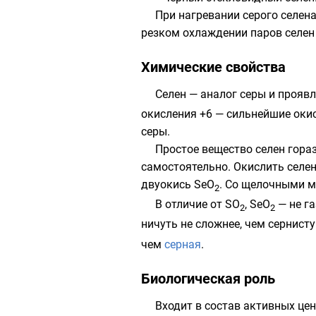
При нагревании серого селен
резком охлаждении паров селен
Химические свойства
Селен — аналог
серы
и проявл
окисления +6 — сильнейшие окис
серы.
Простое вещество селен гораз
самостоятельно. Окислить селен
двуокись SeO
. Со щелочными м
2
В отличие от SO
, SeO
— не га
2
2
ничуть не сложнее, чем
сернист
чем
серная
.
Биологическая роль
Входит в состав активных ц