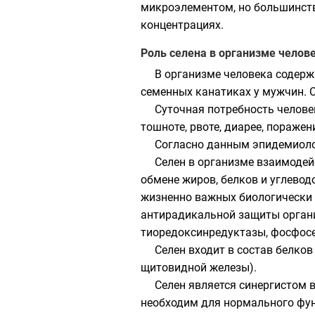
микроэлементом
, но большинст
концентрациях.
Роль селена в организме челов
В организме человека содержи
семенных канатиках у мужчин. С
Суточная потребность челове
тошноте, рвоте, диарее, поражен
Согласно данным эпидемиолог
Селен в организме взаимодей
обмене жиров, белков и углевод
жизненно важных биологически 
антирадикальной защиты органи
тиоредоксинредуктазы, фосфосе
Селен входит в состав белко
щитовидной железы).
Селен является синергистом
необходим для нормального фу