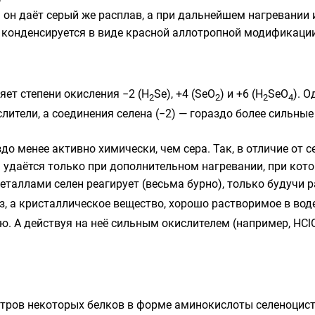
а он даёт серый же расплав, а при дальнейшем нагревании
 конденсируется в виде красной аллотропной модификации
яет степени окисления −2 (H
Se), +4 (SeO
) и +6 (H
SeO
). О
2
2
2
4
лители, а соединения селена (−2) — гораздо более сильны
до менее активно химически, чем сера. Так, в отличие от с
 удаётся только при дополнительном нагревании, при кот
еталлами селен реагирует (весьма бурно), только будучи 
з, а кристаллическое вещество, хорошо растворимое в вод
ую
. А действуя на неё сильным окислителем (например, HCl
ентров некоторых белков в форме аминокислоты
селеноцис