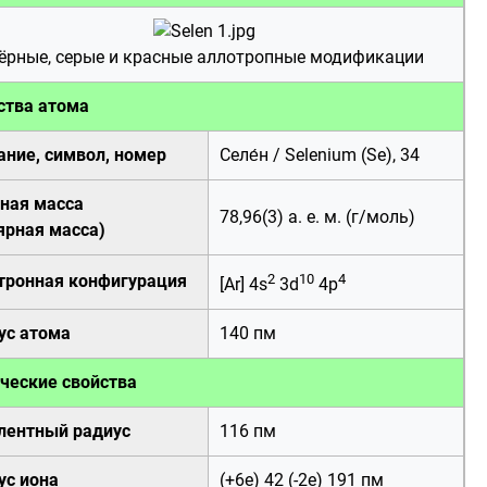
ёрные, серые и красные
аллотропные модификации
ства атома
ание, символ, номер
Селе́н / Selenium (Se), 34
ная масса
78,96(3)
а. е. м.
(
г
/
моль
)
ярная масса
)
тронная конфигурация
2
10
4
[Ar] 4s
3d
4p
ус атома
140
пм
ческие свойства
лентный радиус
116
пм
ус иона
(+6e) 42 (-2e) 191
пм