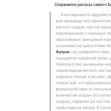
Сохранился рассказ самого Б
Я исследовал в содружест
для производства серной ки
кислоте осадок, частью крас
опробованный с помощью пая
образовывал свинцовый кор
указанием на присутствие тел
Фалуне
, где собирается сера
ощущается подобный запах, 
Любопытство, вызванное на
новый редкий металл, заста
отделить теллур, я не смог, 
собрал всё, что образовалос
фалюнской серы за нескольк
количестве осадок обстоятел
осадок) содержит до сих пор
свойствам на теллур. В соотв