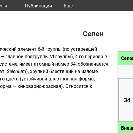
уги
Публикации
Eще
Селен
ический элемент
6-й группы (по устаревшей
— главной подгруппы VI группы), 4-го периода в
Селе
системе
, имеет
атомный номер
34, обозначается
ат.
Selenium
),
хрупкий
блестящий
на изломе
ого
цвета
(устойчивая
аллотропная
форма,
форма —
киноварно
-
красная
). Относится к
34
Внеш