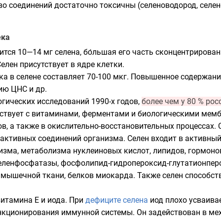
во соединений достаточно токсичны (
селеноводород
,
селе
ека
тся 10—14 мг селена, бо́льшая его часть сконцентрирована 
елен присутствует в ядре клетки.
ка в селене составляет 70-100 мкг. Повышенное содержани
ию ЦНС и др.
ических исследований 1990-х годов,
более чем у 80 % ро
ствует с витаминами, ферментами и биологическими мембр
ов, а также в окислительно-восстановительных процессах.
активных соединений организма. Селен входит в активны
зма, метаболизма нуклеиновых кислот, липидов, гормоно
ленфосфатазы, фосфолипид-гидропероксид-глутатионперок
в мышечной ткани, белков миокарда. Также селен способс
витамина E
и
иода
. При
дефиците селена
иод плохо усваива
нкционирования иммунной системы. Он задействован в ме