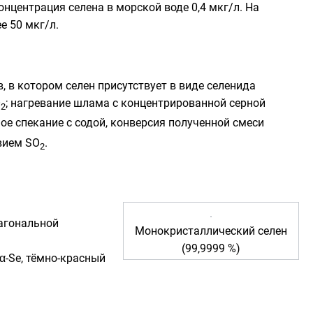
Концентрация селена в морской воде
0,4 мкг/л
. На
ее
50 мкг/л
.
 в котором селен присутствует в виде селенида
O
; нагревание шлама с концентрированной серной
2
ое спекание с содой, конверсия полученной смеси
твием SO
.
2
сагональной
Монокристаллический селен
(99,9999 %)
-Se, тёмно-красный