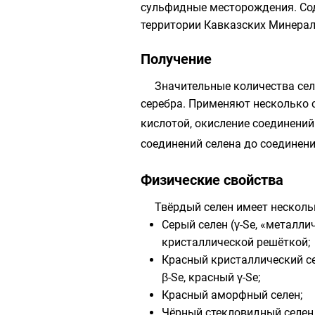
сульфидные месторождения. Сод
территории Кавказских Минерал
Получение
Значительные количества се
серебра. Применяют несколько 
кислотой, окисление соединений
соединений селена до соединени
Физические свойства
Твёрдый селен имеет нескол
Серый селен (γ-Se, «металл
кристаллической решёткой;
Красный кристаллический с
β-Se, красный γ-Se;
Красный аморфный селен;
Чёрный стекловидный селен