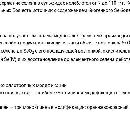
ержание селена в сульфидах колеблется от 7 до
110 г/т
. 
ьных Вод есть источник с содержанием биогенного Se бол
лена получают из
шлама
медно-электролитных производств,
способов получения: окислительный обжиг с возгонкой Se
 селена до SeO
с его последующей возгонкой; окислительн
2
й Se(IV) и их восстановление до элементного селена дейс
ько
аллотропных модификаций
:
ический селен») — наиболее устойчивая модификация с гек
елен — три моноклинные модификации: оранжево-красный α
.