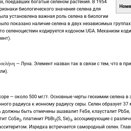
х, поедавших богатые селеном растения. В 1954
Номе
ризнаки биологического значения селена для
ыла установлена важная роль селена в биологии
было показано наличие селена в двух независимых группа
что селеноцистеин кодируется
кодоном UGA
. Механизм коди
мент
).
σελήνη
—
Луна
. Элемент назван так в связи с тем, что в п
ли).
оре — около 500 мг/т. Основные черты геохимии селена в 
ного радиуса к ионному радиусу серы. Селен образует 37 
дь должны быть отмечены
ашавалит
FeSe,
клаусталит
PbSe,
тит
CoSe
,
платинит
PbBi
(S, Se)
, ассоциирующие с разли
2
2
3
асситеритом
. Изредка встречается
самородный селен
. Гла