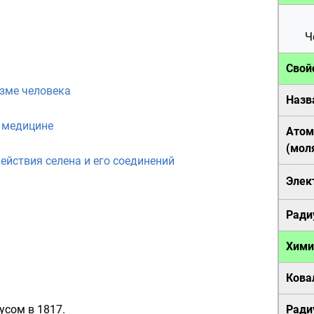
Ч
Свой
изме человека
Назв
 медицине
Атом
(
мол
ействия селена и его соединений
Элек
Ради
Хими
Кова
иусом
в
1817
.
Ради