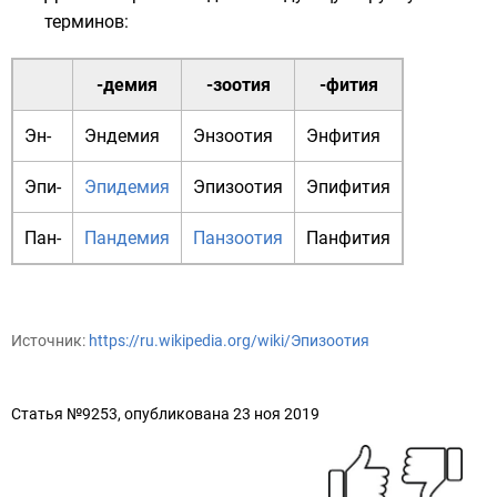
терминов:
-демия
-зоотия
-фития
Эн-
Эндемия
Энзоотия
Энфития
Эпи-
Эпидемия
Эпизоотия
Эпифития
Пан-
Пандемия
Панзоотия
Панфития
Источник:
https://ru.wikipedia.org/wiki/Эпизоотия
Статья №9253, опубликована 23 ноя 2019