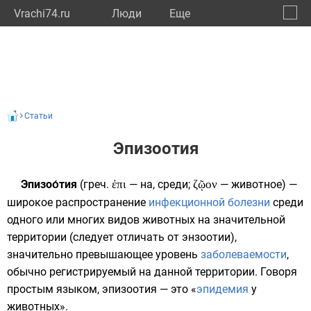
Vrachi74.ru
Люди
Eще
🔔
Челяб
🔍
Статьи
Эпизоотия
Эпизоо́тия
(
греч.
ἐπι
— на, среди;
ζῷον
—
животное
) —
широкое распространение
инфекционной болезни
среди
одного или многих видов животных на значительной
территории (следует отличать от
энзоотии
),
значительно превышающее уровень
заболеваемости
,
обычно регистрируемый на данной территории. Говоря
простым языком, эпизоотия — это «
эпидемия
у
животных».