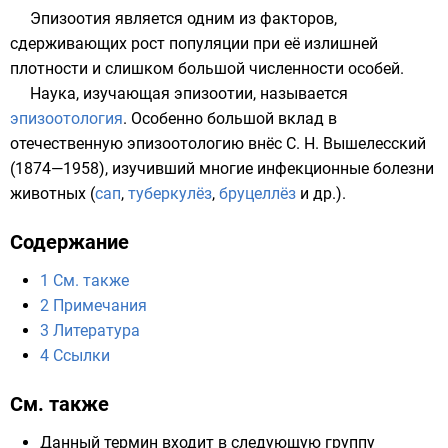
Эпизоотия является одним из факторов,
сдерживающих рост популяции при её излишней
плотности и слишком большой численности особей.
Наука, изучающая эпизоотии, называется
эпизоотология
. Особенно большой вклад в
отечественную эпизоотологию внёс
С. Н. Вышелесский
(1874—1958), изучивший многие инфекционные болезни
животных (
сап
,
туберкулёз
,
бруцеллёз
и др.).
Содержание
1
См. также
2
Примечания
3
Литература
4
Ссылки
См. также
Данный термин входит в следующую группу