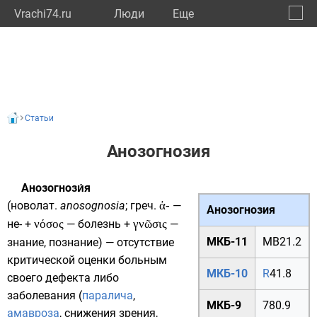
Vrachi74.ru
Люди
Eще
🔔
Челяб
🔍
Статьи
Анозогнозия
Анозогнози́я
(
новолат.
anosognosia
;
греч.
ἀ-
—
Анозогнозия
не- +
νόσος
— болезнь +
γνῶσις
—
МКБ-11
MB21.2
знание, познание) — отсутствие
критической оценки больным
МКБ-10
R
41.8
своего дефекта либо
заболевания (
паралича
,
МКБ-9
780.9
амавроза
, снижения зрения,