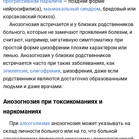
прогрессивном параличе
— поздней форме
нейросифилиса
),
маниакальный синдром
, бредовый или
корсаковский психоз
).
Анозогнозия встречается и у близких родственников
больного, которые не замечают проявления болезни, и
считают, например, негативную симптоматику при
простой форме шизофрении
плохим характером или
ленью
. Анозогнозия у близких родственников
встречается часто при таких заболеваниях, как
эпилепсия
,
олигофрения
, шизофрения, даже если
родственники являются достаточно образованными
людьми и даже врачами.
Анозогнозия при токсикоманиях и
наркоманиях
При
алкоголизме
анозогнозия может указывать на
склад личности больного или на то, что больной
алкоголизмом применяет
механизмы психологической