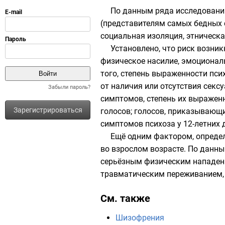
По данным ряда исследований
(представителям самых бедных
социальная изоляция, этническ
Установлено, что риск возни
физическое насилие, эмоциональ
того, степень выраженности пси
от наличия или отсутствия секс
Забыли пароль?
симптомов, степень их выраженн
Зарегистрироваться
голосов; голосов, приказывающи
симптомов психоза у 12-летних 
Ещё одним фактором, определ
во взрослом возрасте. По данн
серьёзным физическим нападени
травматическим переживанием, 
См. также
Шизофрения