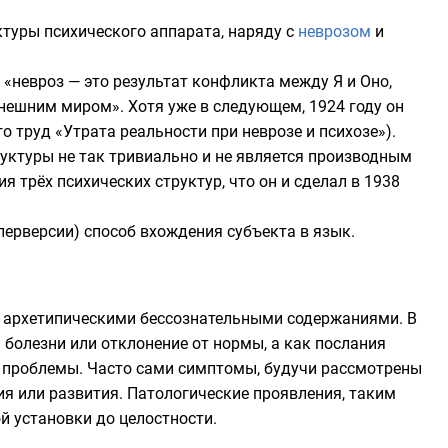
туры психического аппарата, наряду с
неврозом
и
о «невроз — это результат конфликта между
Я
и
Оно
,
 внешним миром». Хотя уже в следующем,
1924 году
он
го труд «Утрата реальности при неврозе и психозе»).
уктуры не так тривиально и не является производным
я трёх психических структур, что он и сделал в
1938
перверсии) способ вхождения субъекта в язык.
я
архетипическими
бессознательными содержаниями. В
болезни или отклонение от нормы, а как послания
 проблемы. Часто сами симптомы, будучи рассмотрены
я или развития. Патологические проявления, таким
й установки до целостности.