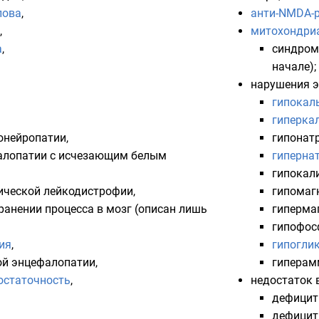
лова
,
анти-NMDA-
,
митохондри
а
,
синдром
начале);
нарушения э
гипокал
гиперка
онейропатии
,
гипонат
алопатии с исчезающим белым
гиперна
гипокал
ческой лейкодистрофии,
гипомаг
транении процесса в мозг (описан лишь
гиперма
гипофос
ия
,
гипогли
ой энцефалопатии,
гиперам
остаточность
,
недостаток 
дефици
дефици