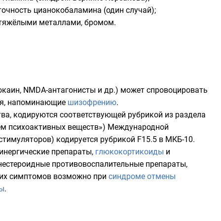
точность
цианокобаламина
(один случай);
тяжёлыми металлами
,
бромом
.
окаин,
NMDA-антагонисты
и др.) может спровоцировать
ия, напоминающие
шизофрению
.
тва, кодируются соответствующей рубрикой из раздела
ием психоактивных веществ»)
Международной
стимуляторов
) кодируется рубрикой F15.5 в МКБ-10.
линергические препараты,
глюкокортикоиды
и
нестероидные противовоспалительные препараты
,
ских симптомов возможно при
синдроме отмены
ы
.