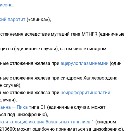
исона
,
ий паротит
(«свинка»),
истеинемия
вследствие мутаций гена
MTHFR
(единичные
оцитоз
(единичные случаи), в том числе
синдром
ные отложения железа при
ацерулоплазминемии
(один
ные отложения железа при
синдроме Халлервордена –
н случай),
ные отложения железа при
нейроферритинопатии
случаи),
анна — Пика
типа C1
(единичные случаи, может
ся под шизофрению),
кая кальцификация базальных ганглиев 1
(синдром
213600; может ошибочно приниматься за шизофрению),