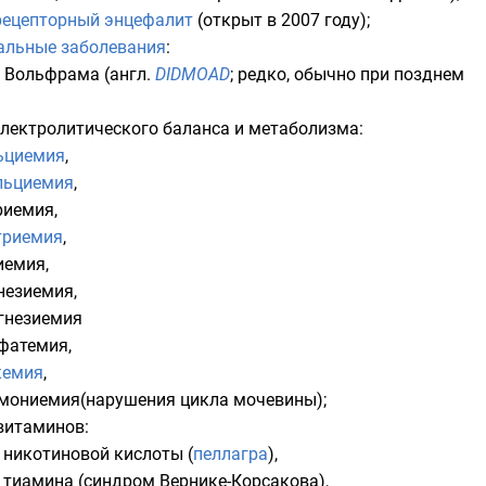
рецепторный энцефалит
(открыт в 2007 году);
альные заболевания
:
 Вольфрама
(
англ.
DIDMOAD
; редко, обычно при позднем
лектролитического баланса и метаболизма:
ьциемия
,
льциемия
,
риемия
,
триемия
,
иемия
,
незиемия
,
гнезиемия
фатемия
,
кемия
,
мониемия
(
нарушения цикла мочевины
);
витаминов:
т
никотиновой кислоты
(
пеллагра
),
т
тиамина
(синдром Вернике-Корсакова),