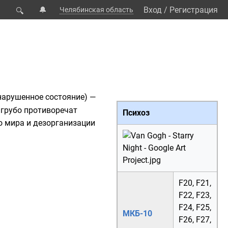
🔔
Вход
/
Регистрация
Челябинская область
🔍
арушенное состояние) —
 грубо противоречат
Психоз
го мира и дезорганизации
F20
,
F21
,
F22
,
F23
,
F24
,
F25
,
МКБ-10
F26
,
F27
,