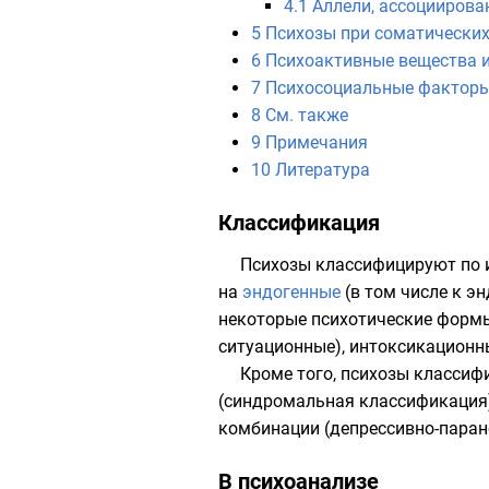
4.1
Аллели, ассоциирова
5
Психозы при соматических
6
Психоактивные вещества и
7
Психосоциальные факторы
8
См. также
9
Примечания
10
Литература
Классификация
Психозы классифицируют по 
на
эндогенные
(в том числе к э
некоторые психотические фор
ситуационные),
интоксикационн
Кроме того, психозы класси
(синдромальная классификация
комбинации (депрессивно-парано
В психоанализе