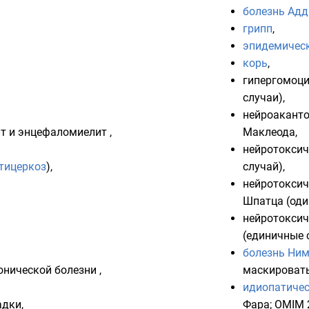
болезнь Адд
грипп
,
эпидемическ
корь
,
гипергомоц
случаи),
нейроакант
т и энцефаломиелит ,
Маклеода
,
нейротоксич
тицеркоз
),
случай),
нейротоксич
Шпатца
(оди
нейротоксич
(единичные 
болезнь Ним
онической болезни
,
маскировать
идиопатичес
дки,
Фара;
OMIM