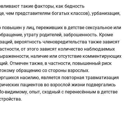
овливают такие факторы, как бедность
е, чем представителям богатых классов),
урбанизация
,
о повышен у лиц, переживших в детстве
сексуальное
или
бращение, утрату родителей, заброшенность. Кроме
изаций, вероятность членовредительства также зависят
частности, от этого зависят количество наблюдаемых
выраженности, наличие или отсутствие комментирующих
ий. Отмечен также, в частности, повышенный риск
стокому обращению
со стороны взрослых
.
ергшихся насилию, является повторная травматизация
рических пациентов во взрослой жизни подвергались
о-видимому, опыт, сходный с перенесённым в детстве
стройства.