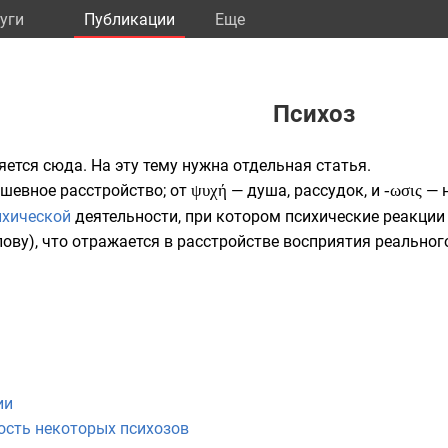
уги
Публикации
Eще
Психоз
яется сюда. На эту тему нужна
отдельная статья
.
шевное расстройство; от
ψυχή
— душа, рассудок, и
-ωσις
— н
ихической
деятельности, при котором психические реакции
лову
), что отражается в расстройстве восприятия реально
ии
ость некоторых психозов