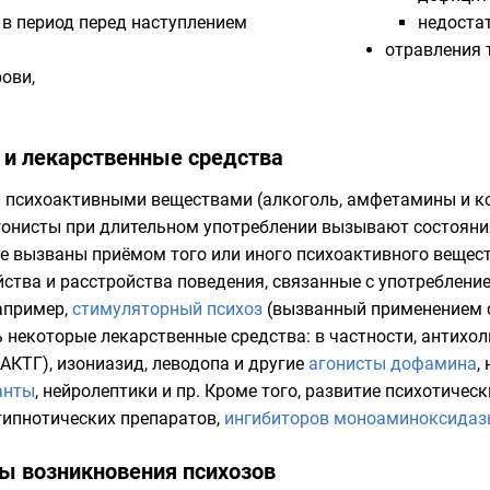
 в период перед наступлением
недоста
отравления
ови,
 и лекарственные средства
 психоактивными веществами (алкоголь, амфетамины и к
гонисты
при длительном употреблении вызывают состоян
ые вызваны приёмом того или иного психоактивного вещес
йства и расстройства поведения, связанные с употреблен
например,
стимуляторный психоз
(вызванный применением
 некоторые лекарственные средства: в частности, антихо
АКТГ),
изониазид
,
леводопа
и другие
агонисты
дофамина
,
анты
,
нейролептики
и пр. Кроме того, развитие психотиче
гипнотических
препаратов,
ингибиторов моноаминоксидаз
ы возникновения психозов