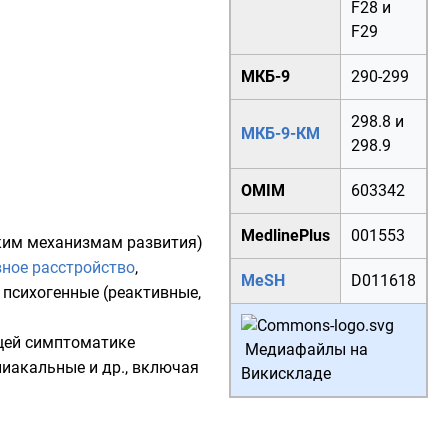
F28
и
F29
МКБ-9
290
-
299
298.8
и
МКБ-9-КМ
298.9
OMIM
603342
MedlinePlus
001553
ским механизмам развития)
ное расстройство
,
MeSH
D011618
, психогенные (реактивные,
щей симптоматике
Медиафайлы на
ниакальные и др., включая
Викискладе