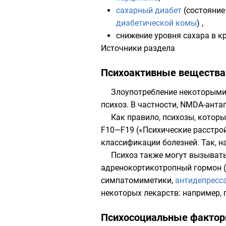
сахарный диабет
(состояние
диабетической комы
) ,
снижение уровня сахара в кр
Источники раздела
Психоактивные вещества
Злоупотребление некоторыми
психоз. В частности,
NMDA-анта
Как правило, психозы, котор
F10—F19
(«Психические расстро
классификации болезней
. Так, 
Психоз также могут вызывать
адренокортикотропный гормон
(
симпатомиметики,
антидепресс
некоторых лекарств: например,
Психосоциальные фактор