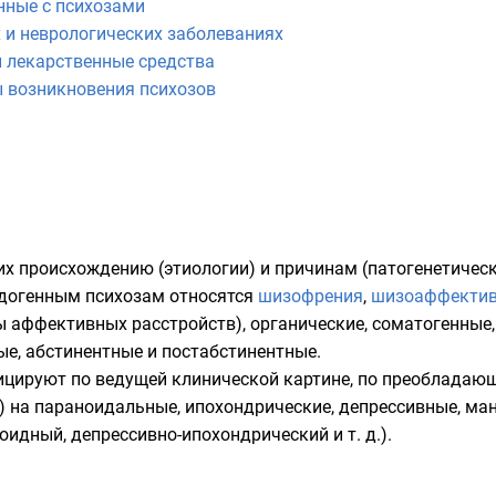
нные с психозами
 и неврологических заболеваниях
 лекарственные средства
 возникновения психозов
их происхождению (этиологии) и причинам (патогенетиче
ндогенным психозам относятся
шизофрения
,
шизоаффектив
мы
аффективных расстройств
), органические, соматогенные
ые
, абстинентные и постабстинентные.
фицируют по ведущей клинической картине, по преобладаю
) на
параноидальные
, ипохондрические, депрессивные, ма
идный, депрессивно-ипохондрический и т. д.).