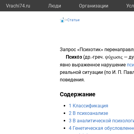
Vrachi74.ru
Люди
Организации
Усл
Статьи
Запрос «
Психотик
» перенаправл
Психо́з
(
др.-греч.
ψύχωσις
— ду
явно выраженное нарушение
пс
реальной ситуации (по
И. П. Пав
поведения.
Содержание
1
Классификация
2
В психоанализе
3
В аналитической психолог
4
Генетическая обусловленн