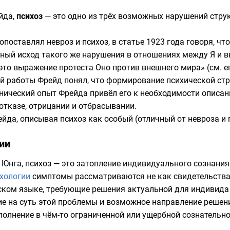
йда
,
психоз
— это одно из трёх возможных нарушений струк
поставлял невроз и психоз, в статье
1923 года
говоря, чт
ичный исход такого же нарушения в отношениях между Я и
— это выражение протеста Оно против внешнего мира» (см. е
ей работы Фрейд понял, что формирование психической стр
инический опыт Фрейда привёл его к необходимости описани
 отказе,
отрицании
и
отбрасывании
.
йда, описывая психоз как особый (отличный от невроза и 
ии
 Юнга
, психоз — это затопление индивидуального сознани
хологии
симптомы рассматриваются не как свидетельства 
ском
языке, требующие решения актуальной для индивида
ие на суть этой проблемы и возможное направление решени
олнение в чём-то ограниченной или ущербной сознательно