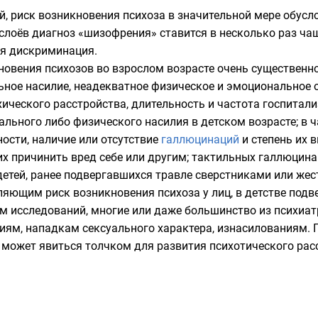
, риск возникновения психоза в значительной мере обусл
слоёв
диагноз «шизофрения» ставится в несколько раз чащ
ая
дискриминация
.
кновения психозов во взрослом возрасте очень существенн
ное насилие, неадекватное физическое и эмоциональное о
хического расстройства, длительность и частота госпитал
уального либо физического насилия в детском возрасте; в 
ости, наличие или отсутствие
галлюцинаций
и степень их 
х причинить вред себе или другим;
тактильных
галлюцинац
детей, ранее подвергавшихся
травле
сверстниками или же
яющим риск возникновения психоза у лиц, в детстве подв
ым исследований, многие или даже большинство из психиат
ям, нападкам сексуального характера, изнасилованиям. П
может явиться толчком для развития психотического рас