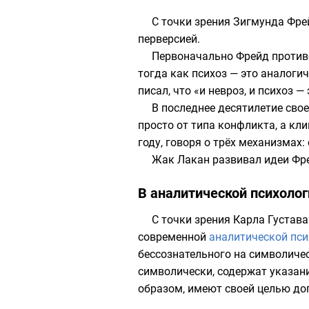
С точки зрения
Зигмунда Фре
перверсией
.
Первоначально Фрейд противо
тогда как психоз — это аналог
писал, что «и невроз, и психоз 
В последнее десятилетие сво
просто от типа конфликта, а кл
году
, говоря о трёх механизмах:
Жак Лакан
развивал идеи Фре
В аналитической психолог
С точки зрения
Карла Густава
современной
аналитической пси
бессознательного на
символиче
символически, содержат указан
образом, имеют своей целью доп