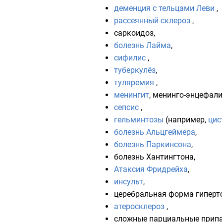
деменция с тельцами Леви
,
рассеянный склероз
,
саркоидоз,
болезнь Лайма
,
сифилис
,
туберкулёз
,
туляремия
,
менингит
, менинго-энцефали
сепсис
,
гельминтозы
(например,
цис
болезнь Альцгеймера
,
болезнь Паркинсона
,
болезнь Хантингтона
,
Атаксия Фридрейха
,
инсульт
,
церебральная форма
гиперт
атеросклероз
,
сложные парциальные припа