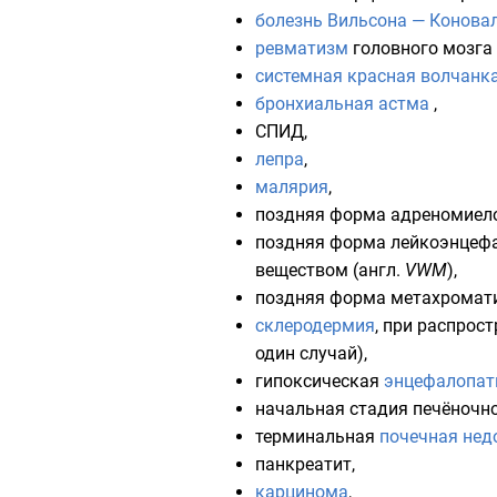
болезнь Вильсона — Конова
ревматизм
головного мозга 
системная красная волчанк
бронхиальная астма
,
СПИД
,
лепра
,
малярия
,
поздняя форма
адреномиел
поздняя форма лейкоэнцеф
веществом (
англ.
VWM
),
поздняя форма метахромати
склеродермия
, при распрос
один случай),
гипоксическая
энцефалопат
начальная стадия печёночн
терминальная
почечная нед
панкреатит
,
карцинома
,