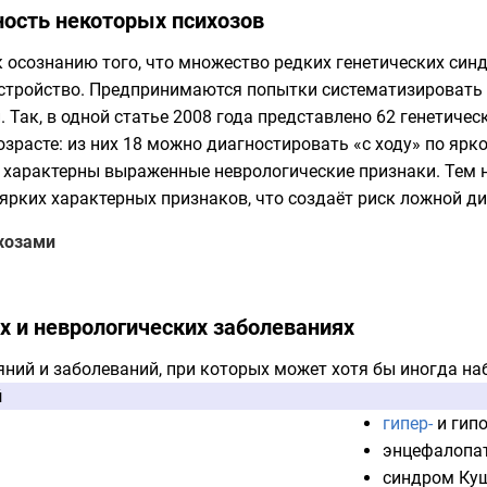
ность некоторых психозов
 осознанию того, что множество редких генетических син
сстройство. Предпринимаются попытки систематизировать
и
. Так, в одной статье 2008 года представлено 62 генетиче
зрасте: из них 18 можно диагностировать «с ходу» по ярк
 характерны выраженные неврологические признаки. Тем не
ярких характерных признаков, что создаёт риск ложной ди
хозами
х и неврологических заболеваниях
яний и заболеваний, при которых может хотя бы иногда на
й
гипер-
и
гип
энцефалопа
синдром Ку