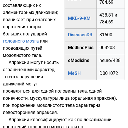
784.69
составляющих их
элементарных движений;
438.81
и
МКБ-9-КМ
возникает при очаговых
784.69
поражениях
коры
больших полушарий
DiseasesDB
31600
головного мозга
или
MedlinePlus
003203
проводящих путей
мозолистого тела.
eMedicine
neuro/438
Апраксии могут носить
ограниченный характер,
MeSH
D001072
то есть нарушения
движений могут
проявляться для одной половины тела, одной
конечности, мускулатуры лица (оральная апраксия),
при поражении
мозолистого тела
характерна
левосторонняя апраксия.
Апраксии классифицируют как по локализации
поражений головного мозга, так и по