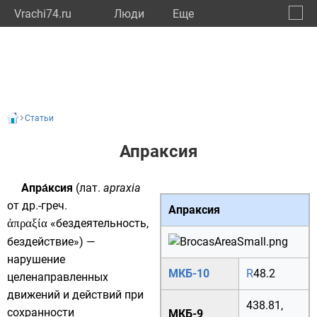
Vrachi74.ru
Люди
Eще
🔔
Челяб
🔍
Статьи
Апраксия
Апра́ксия
(
лат.
apraxia
от
др.-греч.
Апраксия
ἀπραξία
«бездеятельность,
бездействие») —
нарушение
МКБ-10
R
48.2
целенаправленных
движений и действий при
438.81
,
сохранности
МКБ-9