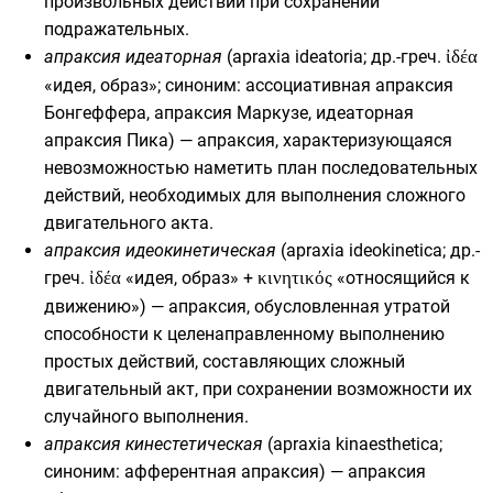
произвольных действий при сохранении
подражательных.
апраксия идеаторная
(apraxia ideatoria;
др.-греч.
ἰδέα
«идея, образ»; синоним: ассоциативная апраксия
Бонгеффера, апраксия Маркузе, идеаторная
апраксия Пика) — апраксия, характеризующаяся
невозможностью наметить план последовательных
действий, необходимых для выполнения сложного
двигательного акта.
апраксия идеокинетическая
(apraxia ideokinetica;
др.-
греч.
ἰδέα
«идея, образ» +
κινητικός
«относящийся к
движению») — апраксия, обусловленная утратой
способности к целенаправленному выполнению
простых действий, составляющих сложный
двигательный акт, при сохранении возможности их
случайного выполнения.
апраксия кинестетическая
(apraxia kinaesthetica;
синоним: афферентная апраксия) — апраксия