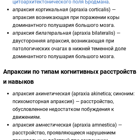
цитоархитектонического поля Бродмана
.
апраксия кортикальная
(apraxia corticalis) —
апраксия возникающая при поражении коры
доминантного полушария большого мозга.
апраксия билатеральная
(apraxia bilateralis) —
двусторонняя апраксия, возникающая при
патологических очагах в нижней теменной доле
доминантного полушария большого мозга.
Апраксии по типам когнитивных расстройств
и навыков
апраксия акинетическая
(apraxia akinetica; синоним:
психомоторная апраксия) — расстройство,
обусловленное недостатком побуждения к
движениям.
апраксия амнестическая
(apraxia amnestica) —
расстройство, проявляющееся нарушением