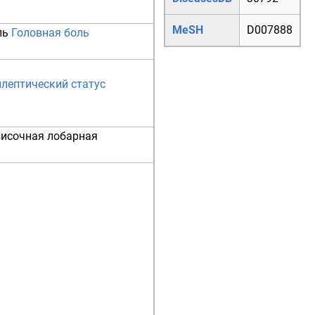
MeSH
D007888
ль
Головная боль
лептический статус
височная лобарная