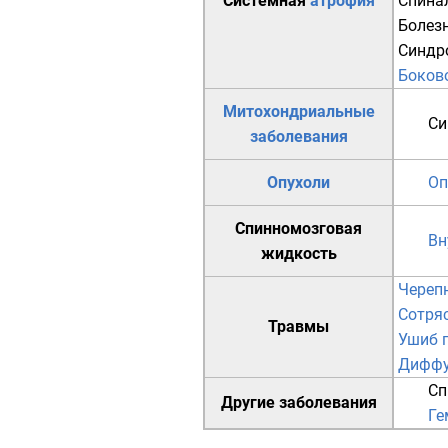
Системная
атрофия
Спина
Болез
Синдр
Боков
Митохондриальные
Си
заболевания
Опухоли
Оп
Спинномозговая
Вн
жидкость
Череп
Сотря
Травмы
Ушиб 
Диффу
Сп
Другие заболевания
Ге