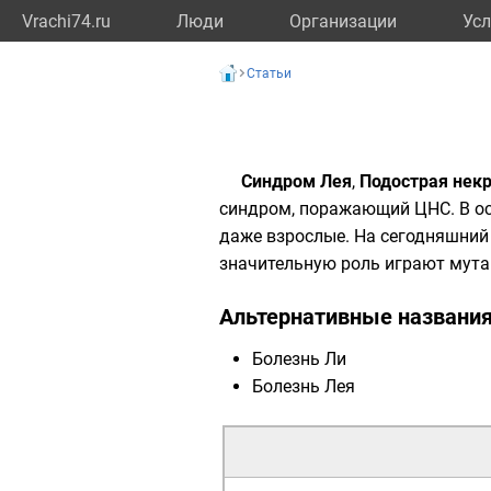
Vrachi74.ru
Люди
Организации
Усл
Статьи
Синдром Лея
,
Подострая нек
синдром, поражающий
ЦНС
. В 
даже взрослые. На сегодняшний 
значительную роль играют мута
Альтернативные названи
Болезнь Ли
Болезнь Лея