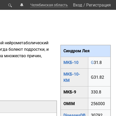
🔔
Вход
/
Регистрация
Челябинская область
🔍
ый
нейрометаболический
огда болеют подростки, и
Синдром Лея
ма множество причин,
МКБ-10
G
31.8
МКБ-10-
G31.82
КМ
МКБ-9
330.8
OMIM
256000
DiseasesDB
30792