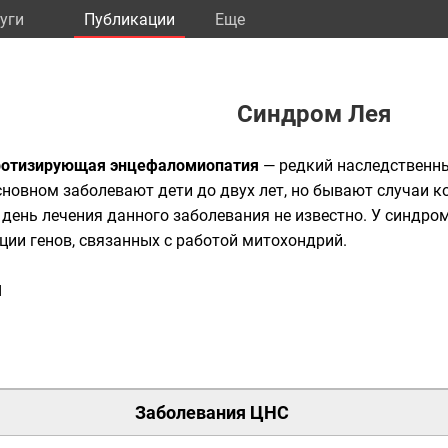
уги
Публикации
Eще
Синдром Лея
ротизирующая энцефаломиопатия
— редкий
наследственн
основном заболевают дети до двух лет, но бывают случаи к
день лечения данного заболевания не известно. У синдро
ции генов, связанных с работой
митохондрий
.
я
Заболевания
ЦНС