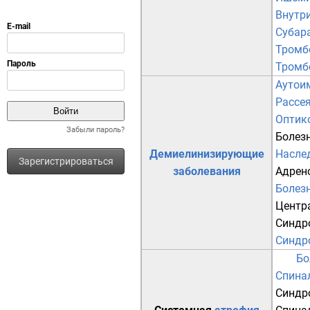
Внутр
Субар
Тромб
Тромб
Аутои
Рассе
Оптик
Забыли пароль?
Болез
Демиелинизирующие
Насле
Зарегистрироваться
заболевания
Адрен
Болез
Центр
Синдр
Синдр
Бо
Спина
Синдр