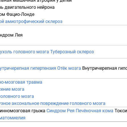
льная мышечная атрофия у детей
нь двигательного нейрона
ом Фацио-Лонде
ой амиотрофический склероз
ндром Лея
ухоль головного мозга
Туберозный склероз
утричерепная гипертензия
Отёк мозга
Внутричерепная гип
но-мозговая травма
сение мозга
головного мозга
зное аксональное повреждение головного мозга
инномозговая грыжа
Синдром Рея
Печёночная кома
Токси
матомиелия