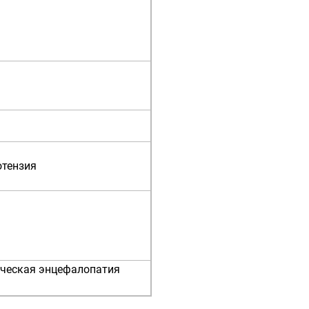
отензия
ческая энцефалопатия