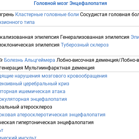
Головной мозг
Энцефалопатия
грень
Кластерные головные боли
Сосудистая головная бо
нзионного типа
кализованная эпилепсия
Генерализованная эпилепсия
Эпи
оклоническая эпилепсия
Туберозный склероз
Болезнь Альцгеймера
Лобно-височная деменция
/
Лобно-
генерация
Мультиинфарктная деменция
дящие нарушения мозгового кровообращения
тензивный церебральный криз
иторная ишемическая атака
ркуляторная энцефалопатия
ральный атеросклероз
рковая атеросклеротическая энцефалопатия
ческая гипертоническая энцефалопатия
ьт
ческий инсульт