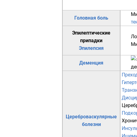
Ми
Головная боль
те
Эпилептические
Ло
припадки
Ми
Эпилепсия
Деменция
де
Прехо
Гипер
Транз
Дисци
Цереб
Подко
Цереброваскулярные
Хрони
болезни
Инсул
Ишеми