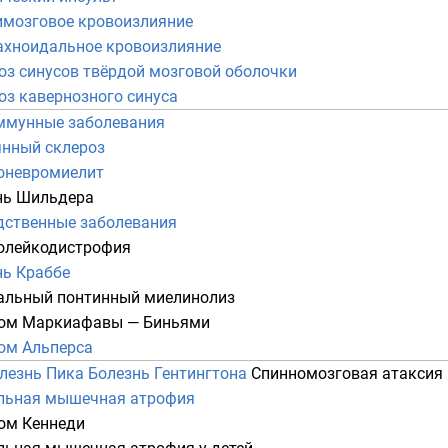
имозговое кровоизлияние
ахноидальное кровоизлияние
оз синусов твёрдой мозговой оболочки
оз кавернозного синуса
ммунные заболевания
янный склероз
оневромиелит
нь Шильдера
дственные заболевания
олейкодистрофия
нь Краббе
альный понтинный миелинолиз
ом Маркиафавы — Биньями
ом Альперса
лезнь Пика
Болезнь Гентингтона
Спинномозговая атаксия
льная мышечная атрофия
ом Кеннеди