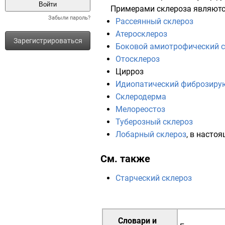
Примерами склероза являютс
Забыли пароль?
Рассеянный склероз
Атеросклероз
Зарегистрироваться
Боковой амиотрофический с
Отосклероз
Цирроз
Идиопатический фиброзиру
Склеродерма
Мелореостоз
Туберозный склероз
Лобарный склероз
, в насто
См. также
Старческий склероз
Словари и