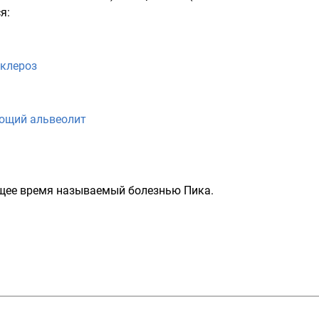
я:
клероз
ющий альвеолит
ящее время называемый болезнью Пика.