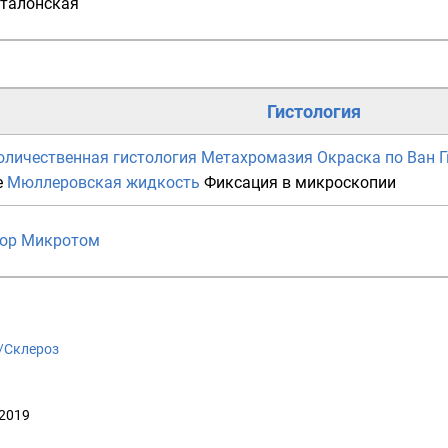
талонская
Гистология
оличественная гистология
Метахромазия
Окраска по Ван 
е
Мюллеровская жидкость
Фиксация в микроскопии
ор
Микротом
ki/Склероз
 2019