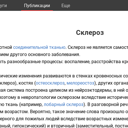
уги
Публикации
Eще
Склероз
лотной
соединительной тканью
. Склероз не является само
ем другого основного заболевания.
ть разнообразные процессы: воспаление, расстройства к
тические изменения развиваются в стенках кровеносных со
клероз), костях (
остеосклероз
,
мелореостоз
), других орган
ная система
построена целиком из нейро
эктодермы
, в ней
поэтому в невропатологии склерозом вследствие истори
ю ткань (например,
лобарный склероз
). В разговорной реч
м возрастом
. Вероятно, такое значение слова произошло о
терного для пожилых людей вследствие
возрастных
измене
ый, гипоксический) и вторичный (заместительный, постне