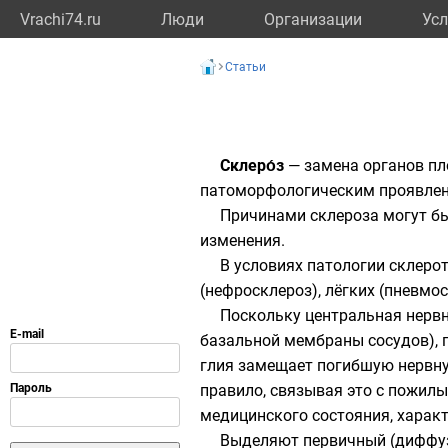
Vrachi74.ru
Люди
Организации
Усл
Статьи
Склеро́з
— замена органов п
патоморфологическим проявлени
Причинами склероза могут бы
изменения.
В условиях патологии склеро
(нефросклероз), лёгких (пневмос
Поскольку
центральная нерв
базальной мембраны сосудов), 
глия
замещает погибшую нервну
правило, связывая это с
пожилы
медицинского состояния, харак
Выделяют первичный (диффузн