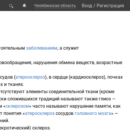
🔔
Вход
/
Регистрация
Челябинская область
🔍
стоятельным
заболеванием
, а служит
ровообращения, нарушения обмена веществ, возрастные
судов (
атеросклероз
), в сердце (кардиосклероз), почках
ах и тканях.
 отсутствуют элементы соединительной ткани (кроме
чески сложившихся традиций называют также
глиоз
—
и «
склерозом
» часто называют нарушение
памяти
, как
т понятия «
атеросклероз
сосудов
головного мозга
» —
ний.
кротический) склероз.