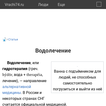
Vrachi74.ru
Люди
Eще
🔔
Челяб
🔍
Статьи
Водолечение
Водолечение
, или
гидротерапия
(
греч.
Ванна с подъёмником для
hýdōr
, вода +
therapéia
,
людей, не способных
лечение), — направление
самостоятельно
альтернативной
погрузиться и выйти из неё
медицины
. В России и
некоторых странах СНГ
считается официальной медициной.