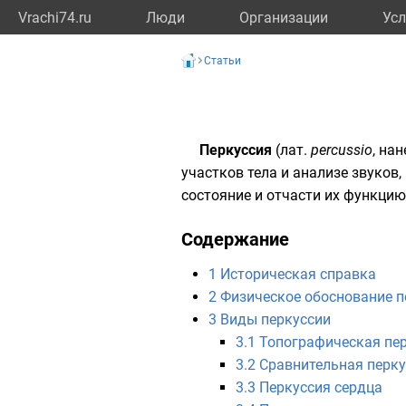
Vrachi74.ru
Люди
Организации
Усл
Статьи
Перкуссия
(
лат.
percussio
, на
участков тела и анализе звуков
состояние и отчасти их функцию
Содержание
1
Историческая справка
2
Физическое обоснование п
3
Виды перкуссии
3.1
Топографическая пер
3.2
Сравнительная перку
3.3
Перкуссия сердца