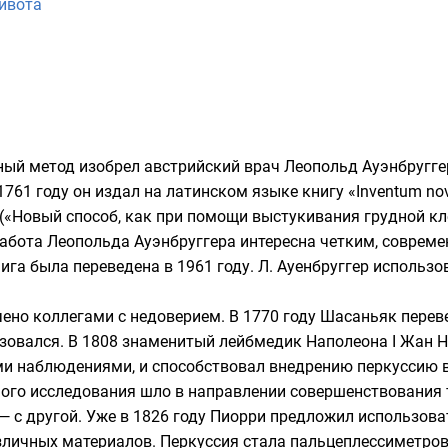
ивота
ный метод изобрел австрийский врач
Леопольд Ауэнбругге
1761 году он издал на
латинском языке
книгу «Inventum nov
di» («Новый способ, как при помощи выстукивания грудной 
работа
Леопольда Ауэнбруггера
интересна четким, соврем
нига была переведена в 1961 году. Л. Ауенбруггер исполь
ено коллегами с недоверием. В 1770 году Шасаньяк переве
ьзовался. В 1808 знаменитый лейбмедик
Наполеона I
Жан Н
ими наблюдениями, и способствовал внедрению перкуссию в
ого исследования шло в направлении совершенствования те
 с другой. Уже в 1826 году
Пиорри
предложил использоват
зличных материалов. Перкуссия стала пальцеплессиметров