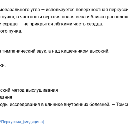
иовазального угла
— используется поверхностная перкусси
 пучка, в частности верхняя полая вена и близко располож
 сердца — не прикрытая лёгкими часть сердца.
ого пучка
.
й
тимпанический звук
, а над кишечником высокий.
ки.
еский метод выслушивания
вания
ды исследования в клинике внутренних болезней. — Томск: Т
iki/Перкуссия_(медицина)