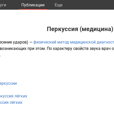
уги
Публикации
Eще
Перкуссия (медицина)
несение ударов) —
физический метод медицинской диагнос
, возникающих при этом. По характеру свойств звука врач
.
еркуссии
куссия лёгких
ссия лёгких