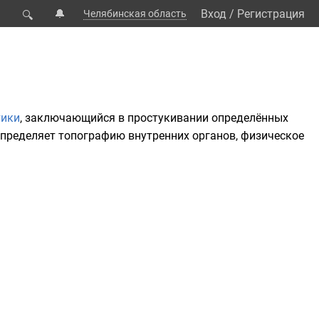
🔔
Вход
/
Регистрация
Челябинская область
🔍
тики
, заключающийся в простукивании определённых
 определяет топографию внутренних органов, физическое