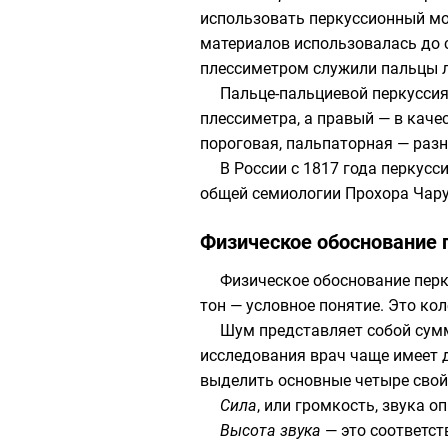
использовать
перкуссионный м
материалов использовалась до 
плессиметром служили пальцы ле
Пальце-пальциевой перкуссия 
плессиметра, а правый — в каче
пороговая, пальпаторная — раз
В России с 1817 года перкус
общей
семиологии
Прохора Чар
Физическое обоснование 
Физическое обоснование пер
тон — условное понятие. Это ко
Шум представляет собой сумм
исследования врач чаще имеет д
выделить основные четыре свойст
Сила
, или громкость, звука 
Высота звука
— это соответст