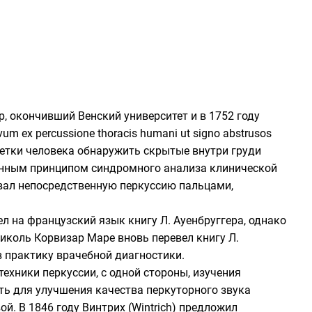
р
, окончивший
Венский университет
и в 1752 году
um ex percussione thoracis humani ut signo abstrusos
клетки человека обнаружить скрытые внутри груди
енным принципом синдромного анализа клинической
зовал непосредственную перкуссию пальцами,
л на французский язык книгу Л. Ауенбруггера, однако
иколь Корвизар Маре
вновь перевел книгу Л.
 практику врачебной диагностики.
хники перкуссии, с одной стороны, изучения
ь для улучшения качества перкуторного звука
ой. В 1846 году
Винтрих
(Wintrich) предложил