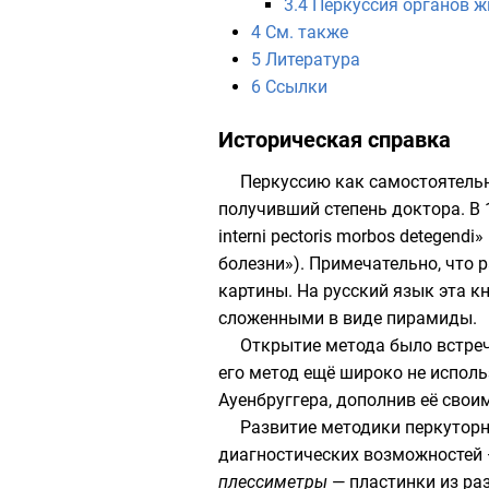
3.4
Перкуссия органов ж
4
См. также
5
Литература
6
Ссылки
Историческая справка
Перкуссию как самостоятель
получивший степень доктора. В 
interni pectoris morbos detegen
болезни»). Примечательно, что 
картины. На русский язык эта к
сложенными в виде пирамиды.
Открытие метода было встреч
его метод ещё широко не испол
Ауенбруггера, дополнив её сво
Развитие методики перкуторн
диагностических возможностей —
плессиметры
— пластинки из ра