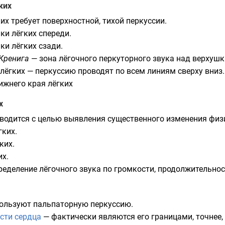
ких
х требует поверхностной, тихой перкуссии.
и лёгких спереди.
и лёгких сзади.
Кренига
— зона лёгочного перкуторного звука над верхушк
лёгких — перкуссию проводят по всем линиям сверху вниз.
ижнего края лёгких
х
водится с целью выявления существенного изменения физи
гких.
ких.
их.
ределение лёгочного звука по громкости, продолжительнос
пользуют пальпаторную перкуссию.
сти сердца
— фактически являются его границами, точнее,