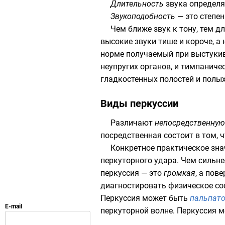
Длительность
звука определя
Звукоподобность
— это степе
Чем ближе звук к тону, тем д
высокие звуки тише и короче, а
норме получаемый при выстукив
неупругих органов, и тимпанич
гладкостенных полостей и полых
Виды перкуссии
Различают
непосредственную
посредственная состоит в том, 
Конкретное практическое зна
перкуторного удара. Чем сильне
перкуссия — это
громкая
, а пов
диагностировать физическое сос
Перкуссия может быть
пальпат
перкуторной волне. Перкуссия м