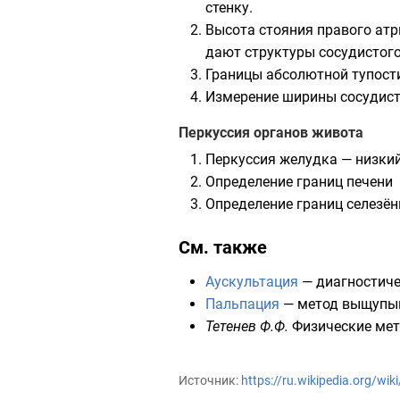
стенку.
Высота стояния правого
атр
дают структуры сосудистого
Границы абсолютной тупости
Измерение ширины
сосудист
Перкуссия органов живота
Перкуссия желудка — низки
Определение границ печени
Определение границ селезён
См. также
Аускультация
— диагностич
Пальпация
— метод выщупы
Тетенев Ф.Ф.
Физические мето
Источник:
https://ru.wikipedia.org/w