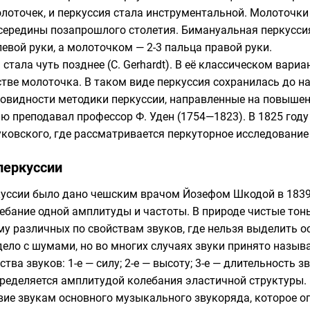
олоточек
, и перкуссия стала инструментальной. Молоточк
середины позапрошлого столетия. Бимануальная перкусс
вой руки, а молоточком — 2-3 пальца правой руки.
стала чуть позднее (C. Gerhardt). В её классическом вари
стве молоточка. В таком виде перкуссия сохранилась до н
новидности методики перкуссии, направленные на повышен
сию преподавал профессор
Ф. Уден
(1754—1823). В 1825 году
уковского
, где рассматривается перкуторное исследование
перкуссии
куссии было дано чешским врачом
Йозефом Шкодой
в 1839
лебание одной амплитуды и частоты. В природе чистые тон
у различных по свойствам звуков, где нельзя выделить ос
ело с шумами, но во многих случаях звуки принято называ
ва звуков: 1-е — силу; 2-е — высоту; 3-е — длительность з
определяется амплитудой колебания эластичной структуры.
вие звукам основного музыкального звукоряда, которое о