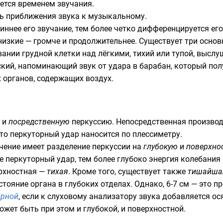
ется временем звучания.
нь приближения звука к музыкальному.
линнее его звучание, тем более четко дифференцируется ег
 низкие — громче и продолжительнее. Существует три осно
ании грудной клетки над лёгкими, тихий или тупой, высл
еский, напоминающий звук от удара в барабан, который п
 органов, содержащих воздух.
и
посредственную
перкуссию. Непосредственная производи
что перкуторный удар наносится по плессиметру.
чение имеет разделение перкуссии на
глубокую
и
поверхно
е перкуторный удар, тем более глубоко энергия колебания
ерхностная —
тихая
. Кроме того, существует также
тишайша
тояние органа в глубоких отделах. Однако, 6-7 см — это 
орной
, если к слуховому анализатору звука добавляется о
ожет быть при этом и глубокой, и поверхностной.