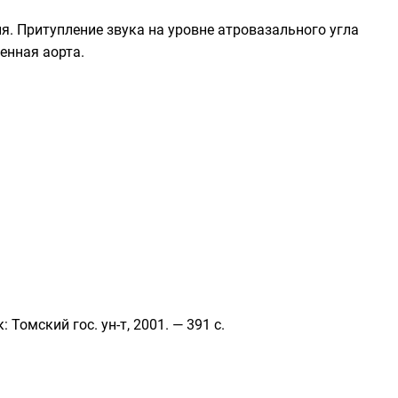
я. Притупление звука на уровне атровазального угла
енная аорта.
омский гос. ун-т, 2001. — 391 с.