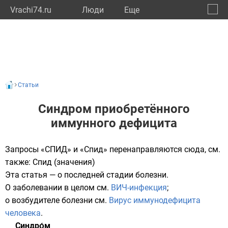
Vrachi74.ru
Люди
Eще
🔔
Челяб
🔍
Статьи
Синдром приобретённого
иммунного дефицита
Запросы «СПИД» и «Спид» перенаправляются сюда, см.
также:
Спид (значения)
Эта статья — о последней стадии болезни.
О заболевании в целом см.
ВИЧ-инфекция
;
о возбудителе болезни см.
Вирус иммунодефицита
человека
.
Синдро́м