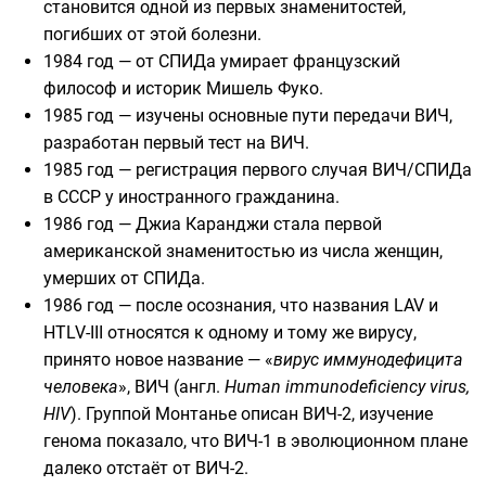
становится одной из первых знаменитостей,
погибших от этой болезни.
1984 год
— от СПИДа умирает французский
философ и историк
Мишель Фуко
.
1985 год
— изучены основные пути передачи ВИЧ,
разработан первый тест на ВИЧ.
1985 год
— регистрация первого случая
ВИЧ
/СПИДа
в
СССР
у иностранного гражданина.
1986 год
—
Джиа Каранджи
стала первой
американской знаменитостью из числа женщин,
умерших от СПИДа.
1986 год
— после осознания, что названия LAV и
HTLV-III относятся к одному и тому же вирусу,
принято новое название — «
вирус иммунодефицита
человека
»,
ВИЧ
(
англ.
Human immunodeficiency virus,
HIV
). Группой Монтанье описан
ВИЧ-2
, изучение
генома показало, что ВИЧ-1 в эволюционном плане
далеко отстаёт от ВИЧ-2.