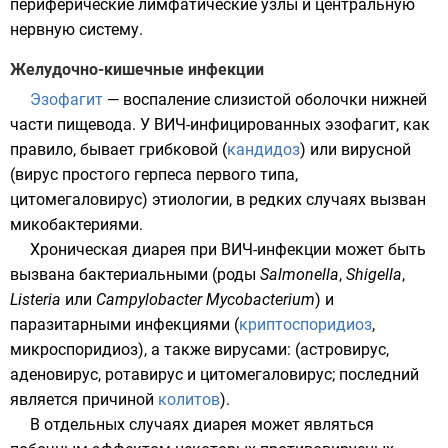
периферические
лимфатические узлы
и
центральную
нервную систему
.
Желудочно-кишечные инфекции
Эзофагит
— воспаление слизистой оболочки нижней
части пищевода. У ВИЧ-инфицированных эзофагит, как
правило, бывает грибковой (
кандидоз
) или вирусной
(
вирус простого герпеса первого типа
,
цитомегаловирус
) этиологии, в редких случаях вызван
микобактериями
.
Хроническая диарея при ВИЧ-инфекции может быть
вызвана бактериальными (роды
Salmonella
,
Shigella
,
Listeria
или
Campylobacter
Mycobacterium
) и
паразитарными инфекциями (
криптоспоридиоз
,
микроспоридиоз
), а также вирусами: (
астровирус
,
аденовирус
,
ротавирус
и
цитомегаловирус
; последний
является причиной
колитов
).
В отдельных случаях диарея может являться