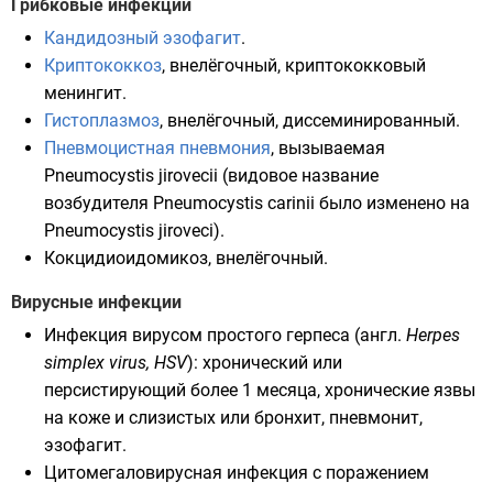
Грибковые инфекции
Кандидозный
эзофагит
.
Криптококкоз
, внелёгочный, криптококковый
менингит.
Гистоплазмоз
, внелёгочный, диссеминированный.
Пневмоцистная пневмония
, вызываемая
Pneumocystis jirovecii
(видовое название
возбудителя Pneumocystis carinii было изменено на
Pneumocystis jiroveci).
Кокцидиоидомикоз
, внелёгочный.
Вирусные инфекции
Инфекция
вирусом простого герпеса
(
англ.
Herpes
simplex virus, HSV
): хронический или
персистирующий более 1 месяца, хронические язвы
на коже и слизистых или бронхит, пневмонит,
эзофагит.
Цитомегаловирусная
инфекция с поражением