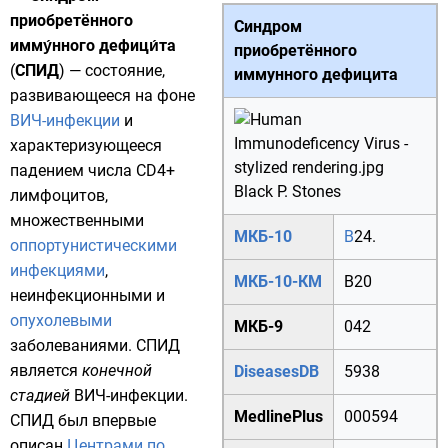
приобретённого
Синдром
имму́нного дефици́та
приобретённого
(
СПИД
) —
состояние
,
иммунного дефицита
развивающееся на фоне
ВИЧ-инфекции
и
характеризующееся
падением числа CD4+
Black P. Stones
лимфоцитов
,
множественными
МКБ-10
B
24.
оппортунистическими
инфекциями
,
МКБ-10-КМ
B20
неинфекционными и
опухолевыми
МКБ-9
042
заболеваниями. СПИД
является
конечной
DiseasesDB
5938
стадией
ВИЧ-инфекции.
MedlinePlus
000594
СПИД был впервые
описан
Центрами по