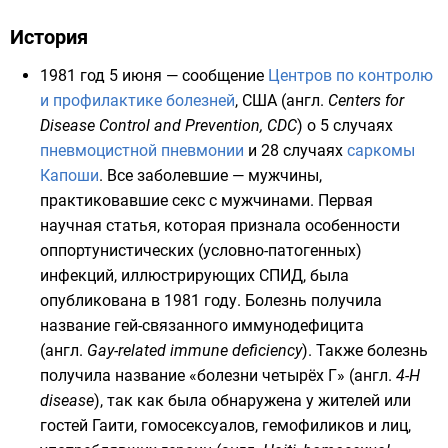
История
1981 год
5 июня
— сообщение
Центров по контролю
и профилактике болезней
, США (
англ.
Centers for
Disease Control and Prevention, CDC
) о 5 случаях
пневмоцистной пневмонии
и 28 случаях
саркомы
Капоши
. Все заболевшие —
мужчины,
практиковавшие секс с мужчинами
. Первая
научная статья, которая признала особенности
оппортунистических (условно-патогенных)
инфекций, иллюстрирующих СПИД, была
опубликована в 1981 году. Болезнь получила
название гей-связанного иммунодефицита
(
англ.
Gay-related immune deficiency
). Также болезнь
получила название «болезни четырёх Г» (
англ.
4-H
disease
), так как была обнаружена у жителей или
гостей Гаити, гомосексуалов, гемофиликов и лиц,