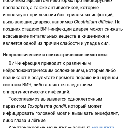
побочным эффектом некоторых противовирусных
препаратов, а также антибиотиков, которые
используют при лечении бактериальных инфекций,
вызывающих диарею, например
Clostridium difficile
. На
поздних стадиях ВИЧ-инфекции диарея может снижать
всасывание питательных веществ в кишечнике и
является одной из причин слабости и упадка сил.
Неврологические и психиатрические симптомы
ВИЧ-инфекция приводит к различным
нейропсихиатрическим осложнениям, которые либо
возникают в результате прямого поражения нервной
системы ВИЧ, либо являются следствием
оппортунистических инфекций.
Токсоплазмоз вызывается одноклеточным
паразитом
Toxoplasma gondii
, который может
инфицировать головной мозг и вызывать энцефалит,
либо глаза и лёгкие.
Криптококковый менингит
— вариант
менингита