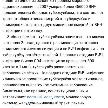
является одной из основных проблем мирового
здравоохранения: в 2007 умерло более 456000 ВИЧ-
положительных больных туберкулёзом, что составляет
треть от общего числа смертей от туберкулёза и
примерно четверть от двух миллионов смертей от ВИЧ-
инфекции в этом году.
Заболеваемость туберкулёзом значительно снижена
в странах Запада, однако в развивающихся странах
эпидемиологическая ситуация и по ВИЧ-инфекции, и по
туберкулёзу остаётся тяжёлой. На ранних стадиях ВИЧ-
инфекции (число CD4-лимфоцитов превышает 300
клеток в 1 мкл), туберкулёз развивается как
заболевание лёгких. На поздних стадиях ВИЧ-инфекции
клиническое проявление туберкулёза часто атипичное,
развивается внелёгочное системное заболевание.
Симптомы, как правило, конституциональны и
затрагивают
костный мозг
,
кости
, мочеполовую
систему,
желудочно-кишечный тракт
,
печень
,