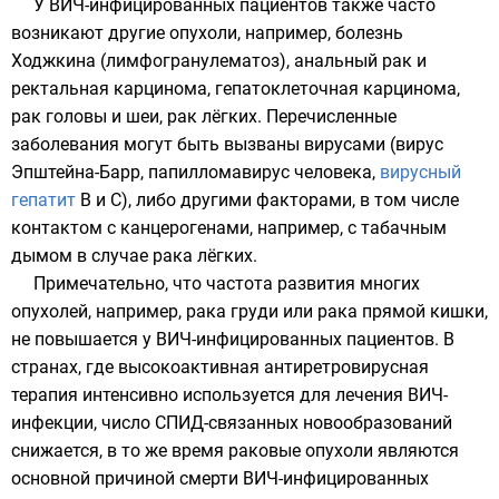
У ВИЧ-инфицированных пациентов также часто
возникают другие опухоли, например,
болезнь
Ходжкина
(лимфогранулематоз), анальный рак и
ректальная карцинома, гепатоклеточная карцинома,
рак головы и шеи, рак лёгких. Перечисленные
заболевания могут быть вызваны вирусами (
вирус
Эпштейна-Барр
,
папилломавирус человека
,
вирусный
гепатит
В и С), либо другими факторами, в том числе
контактом с канцерогенами, например, с табачным
дымом в случае рака лёгких.
Примечательно, что частота развития многих
опухолей, например,
рака груди
или рака прямой кишки,
не повышается у ВИЧ-инфицированных пациентов. В
странах, где высокоактивная антиретровирусная
терапия интенсивно используется для лечения ВИЧ-
инфекции, число СПИД-связанных новообразований
снижается, в то же время раковые опухоли являются
основной причиной смерти ВИЧ-инфицированных