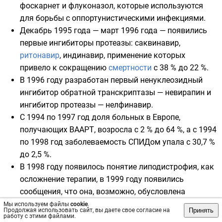
фоскарнет
и
флуконазол
, которые используются
для борьбы с оппортунистическими инфекциями.
Декабрь 1995 года — март 1996 года — появились
первые ингибиторы протеазы:
саквинавир
,
ритонавир
,
индинавир
, применение которых
привело к сокращению
смертности
с 38 % до 22 %.
В 1996 году разработан первый ненуклеозидный
ингибитор обратной транскриптазы —
невирапин
и
ингибитор протеазы —
нелфинавир
.
С 1994 по 1997 год доля больных в
Европе
,
получающих ВААРТ, возросла с 2 % до 64 %, а с
1994
по
1998 год
заболеваемость СПИДом упала с 30,7 %
до 2,5 %.
В 1998 году появилось понятие липодистрофия, как
осложнение терапии, в 1999 году появились
сообщения, что она, возможно, обусловлена
токсическим действием препаратов на
Мы используем файлы
cookie
.
Принять
Продолжая использовать сайт, вы даете свое согласие на
митохондрии
.
работу с этими файлами.