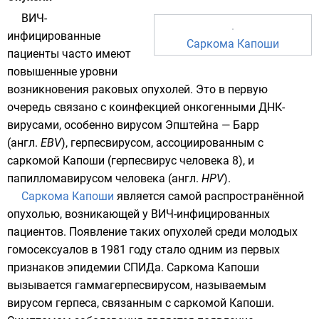
ВИЧ-
инфицированные
Саркома Капоши
пациенты часто имеют
повышенные уровни
возникновения раковых опухолей. Это в первую
очередь связано с коинфекцией онкогенными ДНК-
вирусами, особенно
вирусом Эпштейна — Барр
(
англ.
EBV
), герпесвирусом, ассоциированным с
саркомой Капоши (
герпесвирус человека 8
), и
папилломавирусом человека
(
англ.
HPV
).
Саркома Капоши
является самой распространённой
опухолью, возникающей у ВИЧ-инфицированных
пациентов. Появление таких опухолей среди молодых
гомосексуалов в
1981 году
стало одним из первых
признаков эпидемии СПИДа. Саркома Капоши
вызывается гаммагерпесвирусом, называемым
вирусом герпеса, связанным с саркомой Капоши.