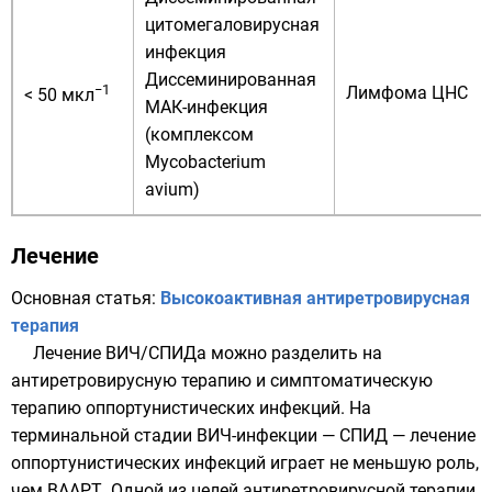
цитомегаловирусная
инфекция
Диссеминированная
−1
Лимфома ЦНС
< 50 мкл
МАК-инфекция
(комплексом
Mycobacterium
avium)
Лечение
Основная статья:
Высокоактивная антиретровирусная
терапия
Лечение ВИЧ/СПИДа можно разделить на
антиретровирусную терапию и симптоматическую
терапию
оппортунистических инфекций
. На
терминальной стадии ВИЧ-инфекции — СПИД — лечение
оппортунистических инфекций играет не меньшую роль,
чем ВААРТ. Одной из целей антиретровирусной терапии