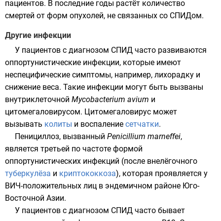
пациентов. В последние годы растёт количество
смертей от форм опухолей, не связанных со СПИДом.
Другие инфекции
У пациентов с диагнозом СПИД часто развиваются
оппортунистические инфекции
, которые имеют
неспецифические симптомы, например, лихорадку и
снижение веса. Такие инфекции могут быть вызваны
внутриклеточной
Mycobacterium avium
и
цитомегаловирусом
. Цитомегаловирус может
вызывать
колиты
и воспаление
сетчатки
.
Пенициллоз
, вызванный
Penicillium marneffei
,
является третьей по частоте формой
оппортунистических инфекций (после внелёгочного
туберкулёза
и
криптококкоза
), которая проявляется у
ВИЧ-положительных лиц в эндемичном районе Юго-
Восточной Азии.
У пациентов с диагнозом СПИД часто бывает