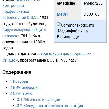
eMedicine
emerg/253
контролю и
профилактике
MeSH
D000163
заболеваний США
в
1981
году
, а его возбудитель,
вирус иммунодефицита
Медиафайлы на
человека
(ВИЧ), был
Викискладе
описан в начале 1980-х
годов.
День
1 декабря
—
Всемирный день борьбы со
СПИДом
, провозглашён
ВОЗ
в
1988 году
.
Содержание
1
История
2
ВИЧ-инфекция
3
Симптомы
3.1
Лёгочные инфекции
3.2
Желудочно-кишечные инфекции