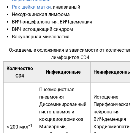
Рак шейки матки
, инвазивный
Неходжкинская лимфома
ВИЧ-энцефалопатия
, ВИЧ-деменция
ВИЧ истощающий синдром
Вакуолярная миелопатия
Ожидаемые осложнения в зависимости от количества
лимфоцитов CD4
Количество
Инфекционные
Неинфекционны
CD4
Пневмоцистная
пневмония
Истощение
Диссеминированный
Периферическая
гистоплазмоз и
нейропатия
кокцидиоидомикоз
ВИЧ-деменция
−1
Милиарный,
Кардиомиопатия
< 200 мкл