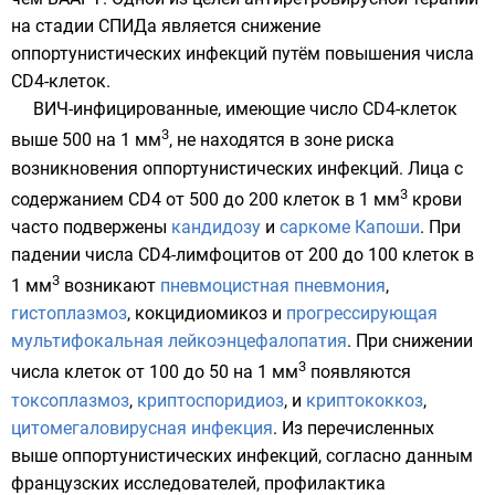
на стадии СПИДа является снижение
оппортунистических инфекций путём повышения числа
CD4-клеток.
ВИЧ-инфицированные, имеющие число CD4-клеток
3
выше 500 на 1 мм
, не находятся в зоне риска
возникновения оппортунистических инфекций. Лица с
3
содержанием CD4 от 500 до 200 клеток в 1 мм
крови
часто подвержены
кандидозу
и
саркоме Капоши
. При
падении числа CD4-лимфоцитов от 200 до 100 клеток в
3
1 мм
возникают
пневмоцистная пневмония
,
гистоплазмоз
,
кокцидиомикоз
и
прогрессирующая
мультифокальная лейкоэнцефалопатия
. При снижении
3
числа клеток от 100 до 50 на 1 мм
появляются
токсоплазмоз
,
криптоспоридиоз
, и
криптококкоз
,
цитомегаловирусная инфекция
. Из перечисленных
выше оппортунистических инфекций, согласно данным
французских исследователей, профилактика