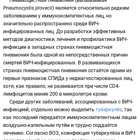
Пневмоцистная пневмония (вызываемая
Pneumocystis jirovecii
) является относительно редким
заболеванием у иммунокомпетентных лиц, но
значительно распространено среди ВИЧ-
инфицированных лиц. До разработки эффективных
методов диагностики, лечения и профилактики ВИЧ-
инфекции в западных странах пневмоцистная
пневмония была одной из непосредственных причин
смертей ВИЧ-инфицированных. В развивающихся
странах пневмоцистная пневмония остаётся одним из
первых признаков СПИДа у недиагностированных лиц,
хотя, как правило, не развивается при числе CD4-
лимфоцитов менее 200 в микролитре крови.
Среди других заболеваний, ассоциированных с ВИЧ-
инфекцией, отдельно можно выделить
туберкулёз
, так
как последний передаётся иммунокомпетентным лицам
воздушно-капельным путём и трудно поддаётся
лечению. Согласно
ВОЗ
, коинфекция туберкулёза и ВИЧ