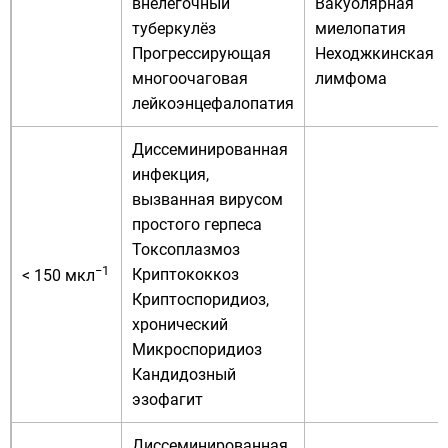
внелёгочный
Вакуолярная
туберкулёз
миелопатия
Прогрессирующая
Неходжкинская
многоочаговая
лимфома
лейкоэнцефалопатия
Диссеминированная
инфекция,
вызванная вирусом
простого герпеса
Токсоплазмоз
−1
Криптококкоз
< 150 мкл
Криптоспоридиоз,
хронический
Микроспоридиоз
Кандидозный
эзофагит
Диссеминированная