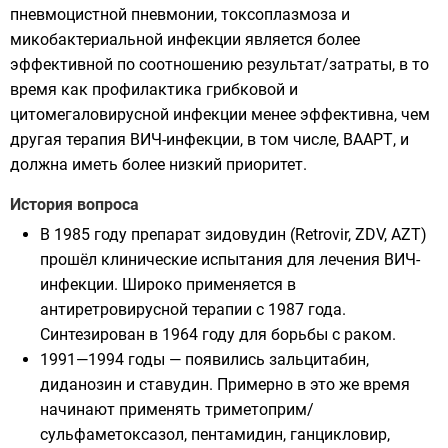
пневмоцистной пневмонии, токсоплазмоза и
микобактериальной инфекции является более
эффективной по соотношению результат/затраты, в то
время как профилактика грибковой и
цитомегаловирусной инфекции менее эффективна, чем
другая терапия ВИЧ-инфекции, в том числе, ВААРТ, и
должна иметь более низкий приоритет.
История вопроса
В 1985 году препарат
зидовудин
(Retrovir, ZDV, AZT)
прошёл клинические испытания для лечения ВИЧ-
инфекции. Широко применяется в
антиретровирусной терапии с 1987 года.
Синтезирован в 1964 году для борьбы с
раком
.
1991—1994 годы — появились
зальцитабин
,
диданозин
и
ставудин
. Примерно в это же время
начинают применять
триметоприм/
сульфаметоксазол
,
пентамидин
,
ганцикловир
,