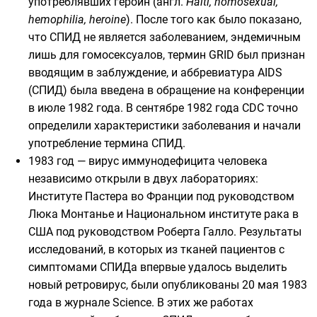
употреблявших
героин
(
англ.
Haiti, homosexual,
hemophilia, heroine
). После того как было показано,
что СПИД не является заболеванием, эндемичным
лишь для гомосексуалов, термин GRID был признан
вводящим в заблуждение, и аббревиатура AIDS
(СПИД) была введена в обращение на конференции
в июле 1982 года. В сентябре
1982 года
CDC точно
определили характеристики заболевания и начали
употребление термина СПИД.
1983 год
— вирус иммунодефицита человека
независимо открыли в двух лабораториях:
Институте Пастера
во
Франции
под руководством
Люка Монтанье
и
Национальном институте рака
в
США
под руководством
Роберта Галло
. Результаты
исследований, в которых из тканей пациентов с
симптомами СПИДа впервые удалось выделить
новый
ретровирус
, были опубликованы 20 мая 1983
года в журнале
Science
. В этих же работах