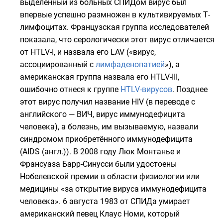
выделенный из больных СПИДом вирус был
впервые успешно размножен в культивируемых Т-
лимфоцитах. Французская группа исследователей
показала, что серологически этот вирус отличается
от HTLV-I, и назвала его LAV («вирус,
ассоциированный с
лимфаденопатией
»), а
американская группа назвала его HTLV-III,
ошибочно отнеся к группе
HTLV-вирусов
. Позднее
этот вирус получил название HIV (в переводе с
английского — ВИЧ, вирус иммунодефицита
человека), а болезнь, им вызываемую, назвали
синдромом приобретённого иммунодефицита
(AIDS
(англ.)
). В 2008 году
Люк Монтанье
и
Франсуаза Барр-Синусси
были удостоены
Нобелевской премии в области физиологии или
медицины
«за открытие вируса иммунодефицита
человека». 6 августа 1983 от СПИДа умирает
американский певец
Клаус Номи
, который