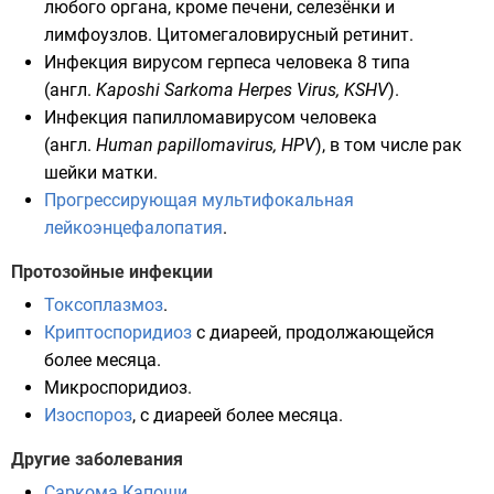
любого органа, кроме печени, селезёнки и
лимфоузлов. Цитомегаловирусный ретинит.
Инфекция
вирусом герпеса человека 8 типа
(
англ.
Kaposhi Sarkoma Herpes Virus, KSHV
).
Инфекция
папилломавирусом человека
(
англ.
Human papillomavirus, HPV
), в том числе рак
шейки матки.
Прогрессирующая мультифокальная
лейкоэнцефалопатия
.
Протозойные инфекции
Токсоплазмоз
.
Криптоспоридиоз
с диареей, продолжающейся
более месяца.
Микроспоридиоз
.
Изоспороз
, с диареей более месяца.
Другие заболевания
Саркома Капоши