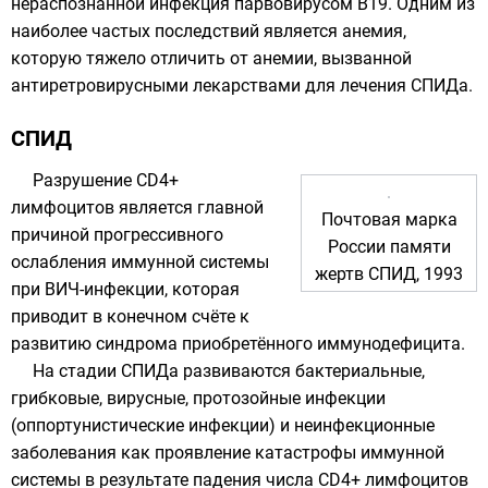
нераспознанной инфекция
парвовирусом
В19. Одним из
наиболее частых последствий является анемия,
которую тяжело отличить от анемии, вызванной
антиретровирусными лекарствами для лечения СПИДа.
СПИД
Разрушение CD4+
лимфоцитов является главной
Почтовая марка
причиной прогрессивного
России памяти
ослабления иммунной системы
жертв СПИД,
1993
при ВИЧ-инфекции, которая
приводит в конечном счёте к
развитию синдрома приобретённого иммунодефицита.
На стадии СПИДа развиваются
бактериальные
,
грибковые
,
вирусные
,
протозойные
инфекции
(оппортунистические инфекции) и неинфекционные
заболевания как проявление катастрофы иммунной
системы в результате падения числа CD4+ лимфоцитов