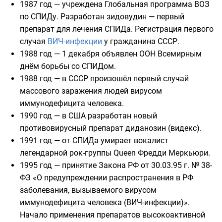
1987 год
— учреждена Глобальная программа ВОЗ
по СПИДу. Разработан
зидовудин
— первый
препарат для лечения СПИДа. Регистрация первого
случая
ВИЧ-инфекции
у гражданина СССР.
1988 год
— 1 декабря объявлен
ООН
Всемирным
днём борьбы со СПИДом.
1988 год
— в СССР произошёл первый случай
массового заражения людей вирусом
иммунодефицита человека
.
1990 год
— в США разработан новый
противовирусный препарат
диданозин
(видекс).
1991 год
— от СПИДа умирает вокалист
легендарной рок-группы Queen
Фредди Меркьюри
.
1995 год
— принятие Закона
РФ
от 30.03.95 г. № 38-
ФЗ «О предупреждении распространения в РФ
заболевания, вызываемого вирусом
иммунодефицита человека (ВИЧ-инфекции)».
Начало применения препаратов высокоактивной