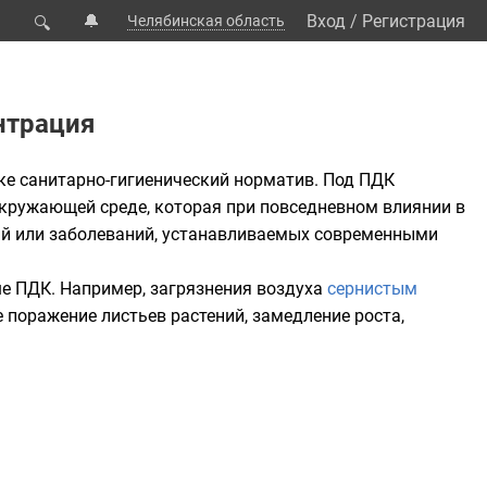
🔔
Вход
/
Регистрация
Челябинская область
🔍
нтрация
дке
санитарно-гигиенический
норматив
. Под ПДК
окружающей среде, которая при повседневном влиянии в
ний или заболеваний, устанавливаемых современными
ше ПДК. Например, загрязнения воздуха
сернистым
поражение листьев растений, замедление роста,