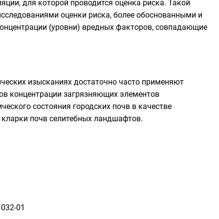
ции, для которой проводится оценка риска. Такой
сследованиями оценки риска, более обоснованными и
концентрации (уровни) вредных факторов, совпадающие
гических изысканиях достаточно часто применяют
тов концентрации загрязняющих элементов
ического состояния городских почв в качестве
ы
кларки почв селитебных ландшафтов
.
1032-01