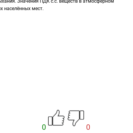
ыхания. Значения ПДК с.с. веществ в атмосферном
х населённых мест.
0
0