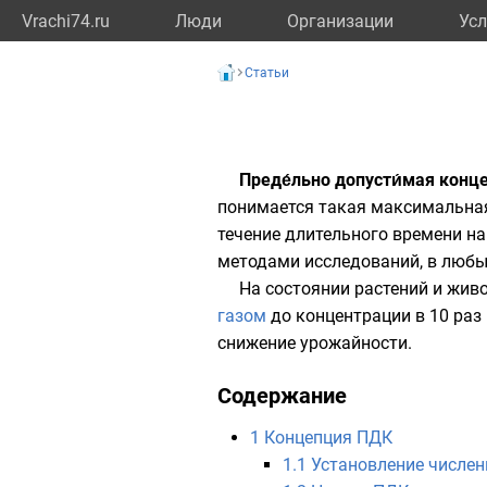
Vrachi74.ru
Люди
Организации
Усл
Статьи
Преде́льно допусти́мая конце
понимается такая максимальная
течение длительного времени н
методами исследований, в любы
На состоянии растений и жив
газом
до концентрации в 10 раз
снижение урожайности.
Содержание
1
Концепция ПДК
1.1
Установление числе