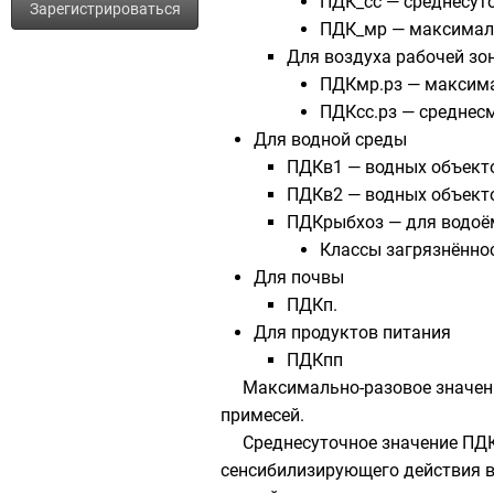
ПДК_сс
— среднесуто
Зарегистрироваться
ПДК_мр
— максималь
Для воздуха рабочей з
ПДКмр.рз
— максима
ПДКсс.рз
— среднесм
Для водной среды
ПДКв1 — водных объекто
ПДКв2 — водных объекто
ПДКрыбхоз — для водоё
Классы загрязнённо
Для почвы
ПДКп.
Для продуктов питания
ПДКпп
Максимально-разовое значен
примесей.
Среднесуточное значение ПДК
сенсибилизирующего действия в