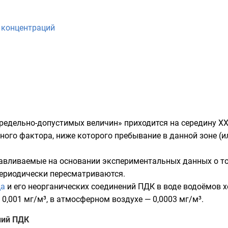
 концентраций
редельно-допустимых величин» приходится на середину XX 
ного фактора, ниже которого пребывание в данной зоне (и
авливаемые на основании экспериментальных данных о то
периодически пересматриваются.
ца
и его неорганических соединений ПДК в воде водоёмов хо
,001 мг/м³, в атмосферном воздухе — 0,0003 мг/м³.
ний ПДК