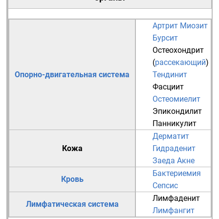
Артрит
Миозит
Бурсит
Остеохондрит
(
рассекающий
)
Опорно-двигательная система
Тендинит
Фасциит
Остеомиелит
Эпикондилит
Панникулит
Дерматит
Кожа
Гидраденит
Заеда
Акне
Бактериемия
Кровь
Сепсис
Лимфаденит
Лимфатическая система
Лимфангит