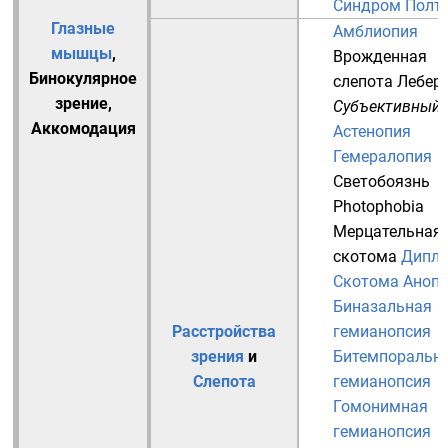
Синдром Полт
Глазные
Амблиопия
мышцы
,
Врожденная
Бинокулярное
слепота Лебер
зрение
,
Субъективный
Аккомодация
Астенопия
Гемералопия
Светобоязнь
Photophobia
Мерцательная
скотома
Дипло
Скотома
Анопс
Биназальная
Расстройства
гемианопсия
зрения
и
Битемпоральн
Слепота
гемианопсия
Гомонимная
гемианопсия