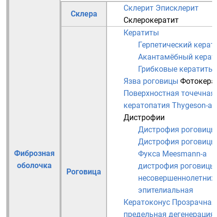
Склерит
Эписклерит
Склера
Склерокератит
Кератиты
Герпетический керат
Акантамёбный керат
Грибковые кератиты
Язва роговицы
Фотокера
Поверхностная точечная
кератопатия Thygeson-а
Дистрофии
Дистрофия роговицы
Дистрофия роговицы
Фиброзная
Фукса
Meesmann-а
оболочка
дистрофия роговицы
Роговица
несовершеннолетних
эпителиальная
Кератоконус
Прозрачная
предельная дегенерация