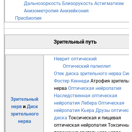
Дальнозоркость
Близорукость
Астигматизм
Анизометропия
Анизейкония
Пресбиопия
Зрительный путь
Неврит оптический
Оптический папиллит
Отек диска зрительного нерва
Син
Фостер Кеннеди
Атрофия зрительн
нерва
Оптическая нейропатия
Наследственная оптическая
Зрительный
нейропатия Лебера
Оптическая
нерв
и
Диск
нейропатия Кьера
Друзы оптическ
зрительного
диска
Токсическая и пищевая
нерва
оптическая нейропатия
Токсичные