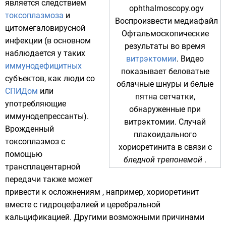
является следствием
токсоплазмоза
и
Воспроизвести медиафайл
цитомегаловирусной
Офтальмоскопические
инфекции (в основном
результаты во время
наблюдается у таких
витрэктомии
. Видео
иммунодефицитных
показывает беловатые
субъектов, как люди со
облачные шнуры и белые
СПИДом
или
пятна сетчатки,
употребляющие
обнаруженные при
иммунодепрессанты).
витрэктомии. Случай
Врожденный
плакоидального
токсоплазмоз с
хориоретинита в связи с
помощью
бледной трепонемой
.
трансплацентарной
передачи также может
привести к осложнениям , например, хориоретинит
вместе с гидроцефалией и церебральной
кальцификацией. Другими возможными причинами