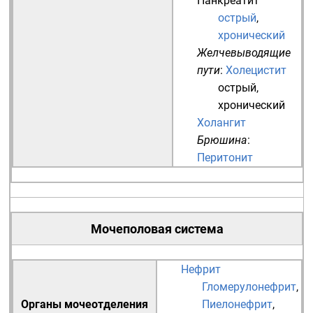
Панкреатит
острый
,
хронический
Желчевыводящие
пути
:
Холецистит
острый
,
хронический
Холангит
Брюшина
:
Перитонит
Мочеполовая система
Нефрит
Гломерулонефрит
,
Органы мочеотделения
Пиелонефрит
,