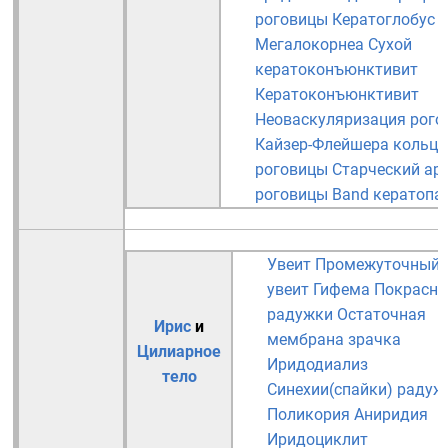
роговицы
Кератоглобус
Мегалокорнеа
Сухой
кератоконъюнктивит
Кератоконъюнктивит
Неоваскуляризация рого
Кайзер-Флейшера кольца
роговицы
Старческий ар
роговицы
Band кератопа
Увеит
Промежуточный
увеит
Гифема
Покрасне
радужки
Остаточная
Ирис
и
мембрана зрачка
Цилиарное
Иридодиализ
тело
Синехии(спайки) радуж
Поликория
Аниридия
Иридоциклит