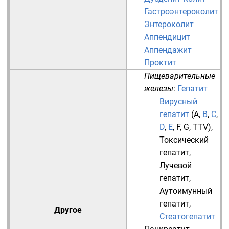
Гастроэнтероколит
Энтероколит
Аппендицит
Аппендажит
Проктит
Пищеварительные
железы
:
Гепатит
Вирусный
гепатит
(
A
,
B
,
C
,
D
,
E
,
F
,
G
,
TTV
),
Токсический
гепатит
,
Лучевой
гепатит
,
Аутоимунный
гепатит
,
Другое
Стеатогепатит