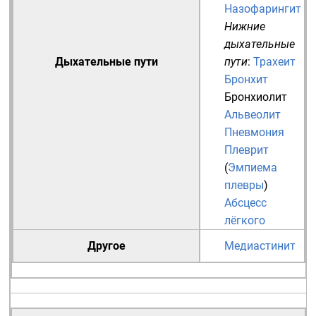
Назофарингит
Нижние
дыхательные
Дыхательные пути
пути
:
Трахеит
Бронхит
Бронхиолит
Альвеолит
Пневмония
Плеврит
(
Эмпиема
плевры
)
Абсцесс
лёгкого
Другое
Медиастинит