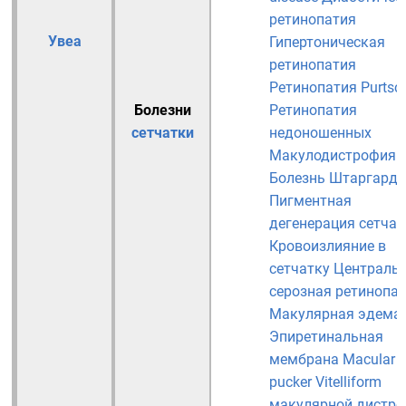
ретинопатия
Увеа
Гипертоническая
ретинопатия
Ретинопатия Purtsc
Болезни
Ретинопатия
сетчатки
недоношенных
Макулодистрофия
Болезнь Штаргардт
Пигментная
дегенерация сетчат
Кровоизлияние в
сетчатку
Централь
серозная ретинопа
Макулярная эдема
Эпиретинальная
мембрана
Macular
pucker
Vitelliform
макулярной дистр