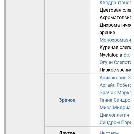
Квадрантаноп
Цветовая слеп
Ахроматопсия
Дихроматичес
зрение
Монохромазия
Куриная слепо
Nyctalopia
Бол
Огучи
Слепота
Низкое зрение
Анизокория
Зр
Аргайл Робетс
Зрачок Марка
Зрачок
Ганна
Синдром
Миоз
Мидриаз
Циклоплегия
Синдром Пари
Другое
Нистагм