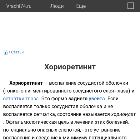
Vrachi74.ru
Люди
Eще
🔔
Челяб
🔍
Статьи
Хориоретинит
Хориоретинит
— воспаление сосудистой оболочки
(тонкого пигментированного сосудистого слоя глаза) и
сетчатки
глаза
. Это форма
заднего
увеита
. Если
воспаляется только сосудистая оболочка и не
воспаляется сетчатка, состояние называется
хориоидит
. Офтальмологическая цель в лечении этих болезней,
потенциально опасных слепотой, - это устранение
воспаления и сведение к минимуму потенциального