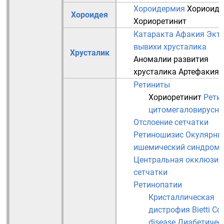
Хороидермия
Хориоиди
Хороидея
Хориоретинит
Катаракта
Афакия
Экто
вывихи хрусталика
Хрусталик
Аномалии развития
хрусталика
Артефакия
Ретиниты
Хориоретинит
Рети
цитомегаловирусн
Отслоение сетчатки
Ретиношизис
Окулярны
ишемический синдром
Центральная окклюзия
сетчатки
Ретинопатии
Кристаллическая
дистрофия Bietti
Co
disease
Диабетичес