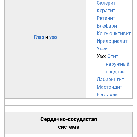
Склерит
Кератит
Ретинит
Блефарит
Конъюнктивит
Глаз
и
ухо
Иридоциклит
Увеит
Ухо
:
Отит
наружный
,
средний
Лабиринтит
Мастоидит
Евстахиит
Сердечно-сосудистая
система