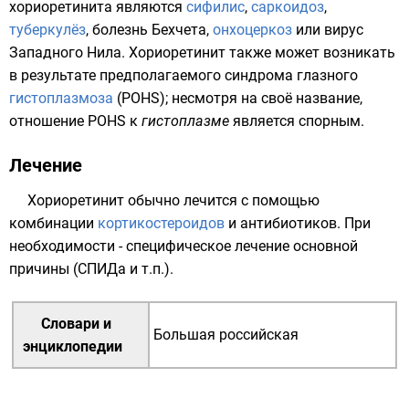
хориоретинита являются
сифилис
,
саркоидоз
,
туберкулёз
,
болезнь Бехчета
,
онхоцеркоз
или
вирус
Западного Нила
. Хориоретинит также может возникать
в результате предполагаемого синдрома глазного
гистоплазмоза
(POHS); несмотря на своё название,
отношение POHS к
гистоплазме
является спорным.
Лечение
Хориоретинит обычно лечится с помощью
комбинации
кортикостероидов
и
антибиотиков
. При
необходимости - специфическое лечение основной
причины (СПИДа и т.п.).
Словари и
Большая российская
энциклопедии