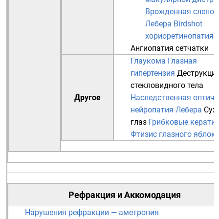
Врожденная слепот
Лебера
Birdshot
хориоретинопатия
Ангиопатия сетчатки
Глаукома
Глазная
гипертензия
Деструкци
стекловидного тела
Другое
Наследственная оптиче
нейропатия Лебера
Сух
глаз
Грибковые керати
Фтизис глазного яблок
Рефракция
и
Аккомодация
Нарушения рефракции — аметропия