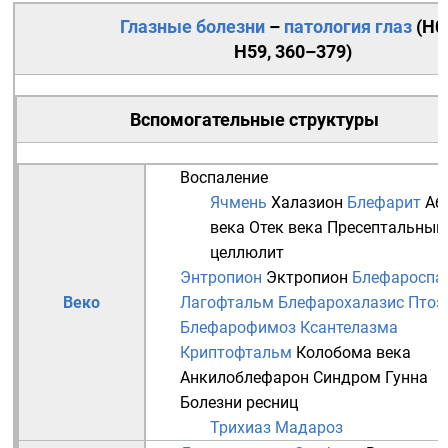
Глазные болезни
–
патология
глаз
(
H0
H59
,
360–379
)
Вспомогательные структуры
Воспаление
Ячмень
Халазион
Блефарит
Аб
века
Отек века
Пресептальный
целлюлит
Энтропион
Эктропион
Блефароспа
Веко
Лагофтальм
Блефарохалазис
Птоз
Блефарофимоз
Ксантелазма
Криптофтальм
Колобома века
Анкилоблефарон
Синдром Гунна
Болезни
ресниц
Трихиаз
Мадароз