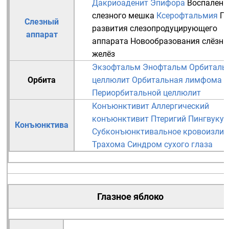
Дакриоаденит
Эпифора
Воспалени
слезного мешка
Ксерофтальмия
П
Слезный
развития слезопродуцирующего
аппарат
аппарата
Новообразования слёзн
желёз
Экзофтальм
Энофтальм
Орбиталь
Орбита
целлюлит
Орбитальная лимфома
Периорбитальной целлюлит
Конъюнктивит
Аллергический
конъюнктивит
Птеригий
Пингвукул
Конъюнктива
Субконъюнктивальное кровоизлия
Трахома
Синдром сухого глаза
Глазное яблоко