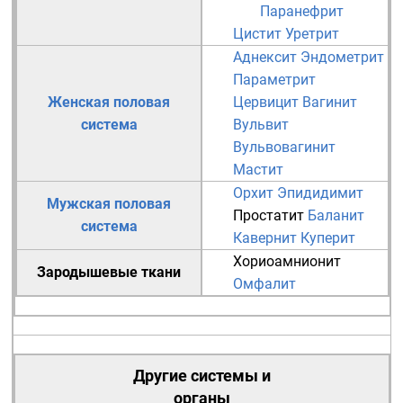
Паранефрит
Цистит
Уретрит
Аднексит
Эндометрит
Параметрит
Женская половая
Цервицит
Вагинит
система
Вульвит
Вульвовагинит
Мастит
Орхит
Эпидидимит
Мужская половая
Простатит
Баланит
система
Кавернит
Куперит
Хориоамнионит
Зародышевые ткани
Омфалит
Другие системы и
органы