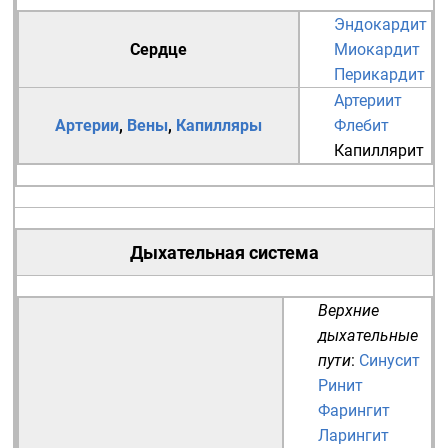
Эндокардит
Сердце
Миокардит
Перикардит
Артериит
Артерии
,
Вены
,
Капилляры
Флебит
Капиллярит
Дыхательная система
Верхние
дыхательные
пути
:
Синусит
Ринит
Фарингит
Ларингит