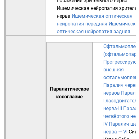
поражения зрительного нерва
Ишемическая нейропатия зритель
нерва
Ишемическая оптическая
нейропатия передняя
Ишемическа
оптическая нейропатия задняя
Офтальмоплег
(офтальмопаре
Прогрессирую
внешняя
офтальмоплег
Паралич череп
Паралитическое
нервов
Парали
косоглазие
Глазодвигател
нерва-III
Парал
четвёртого нер
IV
Паралич шес
нерва — VI
Син