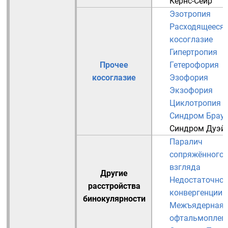
Кернс-Сейр
Эзотропия
Расходящееся
косоглазие
Гипертропия
Прочее
Гетерофория
косоглазие
Эзофория
Экзофория
Циклотропия
Синдром Брау
Синдром Дуэй
Паралич
сопряжённого
взгляда
Другие
Недостаточнос
расстройства
конвергенции
бинокулярности
Межъядерная
офтальмоплег